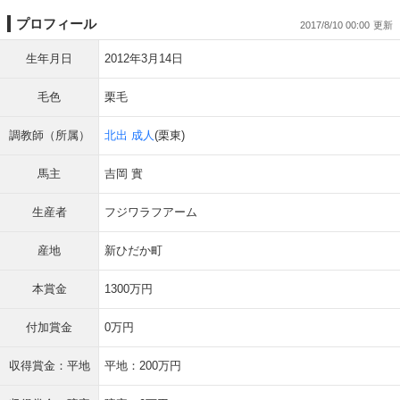
プロフィール
2017/8/10 00:00
生年月日
2012年3月14日
毛色
栗毛
調教師（所属）
北出 成人
(栗東)
馬主
吉岡 實
生産者
フジワラフアーム
産地
新ひだか町
本賞金
1300万円
付加賞金
0万円
収得賞金：平地
平地：200万円