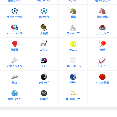
独立リーグ
侍ジャパン
Jリーグ
海外サッカー
サッカー代表
高校年代
競馬
地方競馬
ボートレース
大相撲
フィギュア
カーリング
格闘技
ゴルフ
テニス
卓球
F1
バドミントン
バレーボール
ラグビー
NBA
陸上
Bリーグ
バスケ代表
学生バスケ
他競技
Doスポーツ