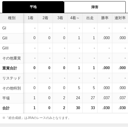
平地
障害
種別
1着
2着
3着
4着～
出走
勝率
連対率
-
-
-
-
-
-
-
GI
0
0
0
1
1
.000
.000
GII
-
-
-
-
-
-
-
GIII
-
-
-
-
-
-
-
その他重賞
0
0
0
1
1
.000
.000
重賞合計
-
-
-
-
-
-
-
リステッド
0
0
0
5
5
.000
.000
その他特別
1
0
2
24
27
.037
.037
平場
1
0
2
30
33
.030
.030
合計
※「総合成績」はJRAのレースのみとなります。