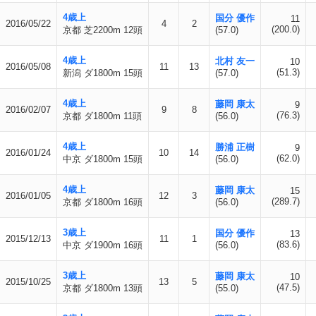
4歳上
国分 優作
11
2016/05/22
4
2
(200.0)
京都 芝2200m 12頭
(57.0)
4歳上
北村 友一
10
2016/05/08
11
13
(51.3)
新潟 ダ1800m 15頭
(57.0)
4歳上
藤岡 康太
9
2016/02/07
9
8
(76.3)
京都 ダ1800m 11頭
(56.0)
4歳上
勝浦 正樹
9
2016/01/24
10
14
(62.0)
中京 ダ1800m 15頭
(56.0)
4歳上
藤岡 康太
15
2016/01/05
12
3
(289.7)
京都 ダ1800m 16頭
(56.0)
3歳上
国分 優作
13
2015/12/13
11
1
(83.6)
中京 ダ1900m 16頭
(56.0)
3歳上
藤岡 康太
10
2015/10/25
13
5
(47.5)
京都 ダ1800m 13頭
(55.0)