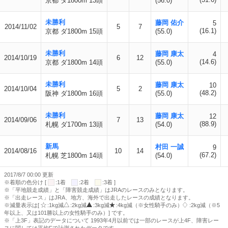
京都 ダ1800m 13頭
(56.0)
未勝利
藤岡 佑介
5
2014/11/02
5
7
(16.1)
京都 ダ1800m 15頭
(55.0)
未勝利
藤岡 康太
4
2014/10/19
6
12
(14.6)
京都 ダ1800m 14頭
(55.0)
未勝利
藤岡 康太
10
2014/10/04
5
2
(48.2)
阪神 ダ1800m 16頭
(55.0)
未勝利
藤岡 康太
12
2014/09/06
7
13
(88.9)
札幌 ダ1700m 13頭
(54.0)
新馬
村田 一誠
9
2014/08/16
10
14
(67.2)
札幌 芝1800m 14頭
(54.0)
2017/8/7 00:00 更新
※着順の色分け [
:1着
:2着
:3着 ]
※「平地競走成績」と「障害競走成績」はJRAのレースのみとなります。
※「出走レース」はJRA、地方、海外で出走したレースの成績となります。
※減量表示は[
:1kg減
:2kg減
:3kg減
:4kg減（※女性騎手のみ）
:2kg減（※5
年以上、又は101勝以上の女性騎手のみ）] です。
※「上3F」表記のデータについて 1993年4月以前では一部のレースが上4F、障害レー