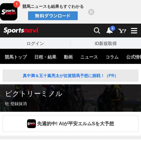
競馬ニュースも結果もすぐわかる
閉じる
スポーツナビ
検索
通知
i
ログイン
ID新規取得
競馬トップ
日程・結果
動画
ニュース
コラム
公式情
真中満＆五十嵐亮太が佐賀競馬予想に挑戦！（PR）
ビクトリーミノル
牡 登録抹消
先週的中! AIが平安エルムSを大予想