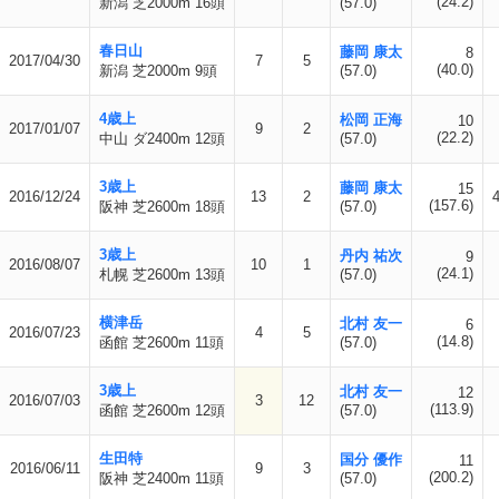
(24.2)
新潟 芝2000m 16頭
(57.0)
春日山
藤岡 康太
8
2017/04/30
7
5
(40.0)
新潟 芝2000m 9頭
(57.0)
4歳上
松岡 正海
10
2017/01/07
9
2
(22.2)
中山 ダ2400m 12頭
(57.0)
3歳上
藤岡 康太
15
2016/12/24
13
2
(157.6)
阪神 芝2600m 18頭
(57.0)
3歳上
丹内 祐次
9
2016/08/07
10
1
(24.1)
札幌 芝2600m 13頭
(57.0)
横津岳
北村 友一
6
2016/07/23
4
5
(14.8)
函館 芝2600m 11頭
(57.0)
3歳上
北村 友一
12
2016/07/03
3
12
(113.9)
函館 芝2600m 12頭
(57.0)
生田特
国分 優作
11
2016/06/11
9
3
(200.2)
阪神 芝2400m 11頭
(57.0)