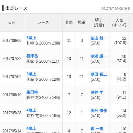
出走レース
2017/8/7 00:00
騎手
人気
日付
レース
着順
馬番
(オッズ)
(斤量)
3歳上
柴山 雄一
12
2017/08/06
11
3
(107.8)
札幌 芝2600m 13頭
(57.0)
横津岳
池添 謙一
10
2017/07/22
10
11
(57.4)
函館 芝2600m 11頭
(57.0)
3歳上
菱田 裕二
9
2017/07/09
10
11
(41.2)
函館 芝2000m 12頭
(57.0)
生田特
酒井 学
11
2017/06/10
7
7
(94.1)
阪神 芝2400m 14頭
(57.0)
4歳上
国分 優作
14
2017/05/28
12
1
(66.0)
京都 芝1800m 18頭
(57.0)
4歳上
森 一馬
10
2017/05/14
4
7