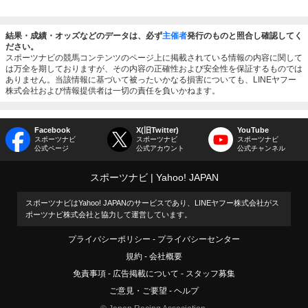
結果・成績・オッズなどのデータは、必ず
主催者
発行のものと照合し確認してく
ださい。
スポーツナビの競馬コンテンツのページ上に掲載されている情報の内容に関して
は万全を期しておりますが、その内容の正確性および安全性を保証するものでは
ありません。当該情報に基づいて被ったいかなる損害についても、LINEヤフー
株式会社および情報提供者は一切の責任を負いかねます。
Facebook
X(旧Twitter)
YouTube
スポーツナビ
スポーツナビ
スポーツナビ
公式ページ
公式アカウント
公式チャンネル
スポーツナビ
Yahoo! JAPAN
スポーツナビはYahoo! JAPANのサービスであり、LINEヤフー株式会社がス
ポーツナビ株式会社と協力して運営しています。
プライバシーポリシー
プライバシーセンター
規約
会社概要
免責事項
広告掲載について
スタッフ募集
ご意見・ご要望
ヘルプ