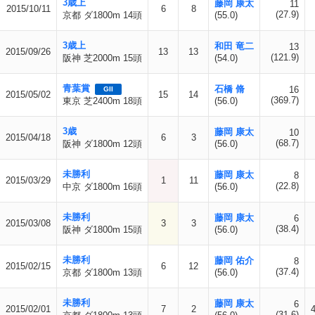
3歳上
藤岡 康太
11
2015/10/11
6
8
(27.9)
京都 ダ1800m 14頭
(55.0)
3歳上
和田 竜二
13
2015/09/26
13
13
(121.9)
阪神 芝2000m 15頭
(54.0)
青葉賞
石橋 脩
16
GII
2015/05/02
15
14
(369.7)
東京 芝2400m 18頭
(56.0)
3歳
藤岡 康太
10
2015/04/18
6
3
(68.7)
阪神 ダ1800m 12頭
(56.0)
未勝利
藤岡 康太
8
2015/03/29
1
11
(22.8)
中京 ダ1800m 16頭
(56.0)
未勝利
藤岡 康太
6
2015/03/08
3
3
(38.4)
阪神 ダ1800m 15頭
(56.0)
未勝利
藤岡 佑介
8
2015/02/15
6
12
(37.4)
京都 ダ1800m 13頭
(56.0)
未勝利
藤岡 康太
6
2015/02/01
7
2
(31.6)