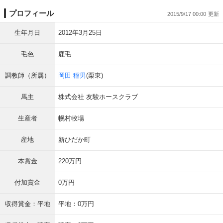
プロフィール
2015/9/17 00:00
生年月日
2012年3月25日
毛色
鹿毛
調教師（所属）
岡田 稲男
(栗東)
馬主
株式会社 友駿ホースクラブ
生産者
幌村牧場
産地
新ひだか町
本賞金
220万円
付加賞金
0万円
収得賞金：平地
平地：0万円