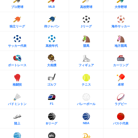
MLB
プロ野球
高校野球
大学野球
独立リーグ
侍ジャパン
Jリーグ
海外サッカー
サッカー代表
高校年代
競馬
地方競馬
ボートレース
大相撲
フィギュア
カーリング
格闘技
ゴルフ
テニス
卓球
F1
バドミントン
バレーボール
ラグビー
NBA
陸上
Bリーグ
バスケ代表