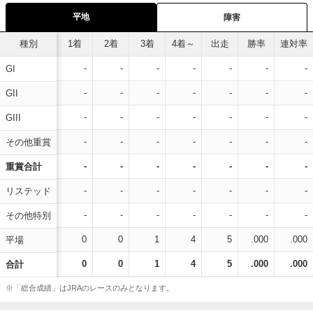
平地
障害
種別
1着
2着
3着
4着～
出走
勝率
連対率
-
-
-
-
-
-
-
GI
-
-
-
-
-
-
-
GII
-
-
-
-
-
-
-
GIII
-
-
-
-
-
-
-
その他重賞
-
-
-
-
-
-
-
重賞合計
-
-
-
-
-
-
-
リステッド
-
-
-
-
-
-
-
その他特別
0
0
1
4
5
.000
.000
平場
0
0
1
4
5
.000
.000
合計
※「総合成績」はJRAのレースのみとなります。