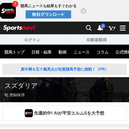
競馬ニュースも結果もすぐわかる
閉じる
スポーツナビ
検索
通知
i
ログイン
ID新規取得
競馬トップ
日程・結果
動画
ニュース
コラム
公式情
真中満＆五十嵐亮太が佐賀競馬予想に挑戦！（PR）
スズダリア
牝 登録抹消
先週的中! AIが平安エルムSを大予想