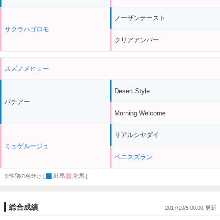
ノーザンテースト
サクラハゴロモ
クリアアンバー
スズノメヒョー
Desert Style
バチアー
Morning Welcome
リアルシヤダイ
ミュゲルージュ
ベニスズラン
※性別の色分け [
:牡馬
:牝馬 ]
総合成績
2017/10/5 00:00