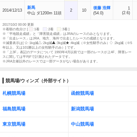
新馬
後藤 浩輝
1
2014/12/13
2
10
(2.6)
中山 ダ1200m 11頭
(54.0)
2017/10/2 00:00 更新
※着順の色分け [
:1着
:2着
:3着 ]
※「平地競走成績」と「障害競走成績」はJRAのレースのみとなります。
※「出走レース」はJRA、地方、海外で出走したレースの成績となります。
※減量表示は[
:1kg減
:2kg減
:3kg減
:4kg減（※女性騎手のみ）
:2kg減（※5
年以上、又は101勝以上の女性騎手のみ）] です。
※「上3F」表記のデータについて 1993年4月以前では一部のレースが上4F、障害レー
スに関しては平均Fで計測されたデータです。
※JRA主催以外のレースでは一部データがない場合があります。
競馬場/ウィンズ（外部サイト）
札幌競馬場
函館競馬場
福島競馬場
新潟競馬場
東京競馬場
中山競馬場