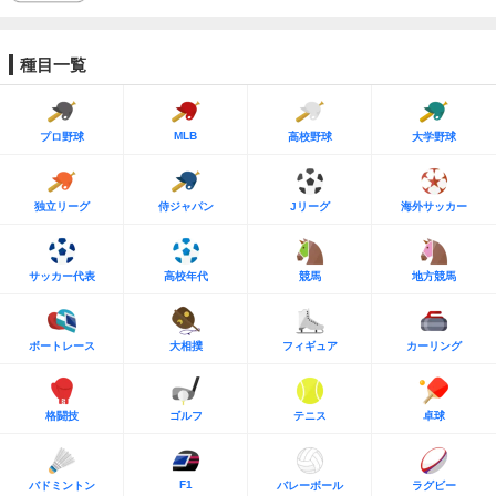
種目一覧
MLB
プロ野球
高校野球
大学野球
独立リーグ
侍ジャパン
Jリーグ
海外サッカー
サッカー代表
高校年代
競馬
地方競馬
ボートレース
大相撲
フィギュア
カーリング
格闘技
ゴルフ
テニス
卓球
F1
バドミントン
バレーボール
ラグビー