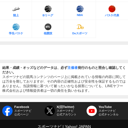
NBA
陸上
Bリーグ
バスケ代表
学生バスケ
他競技
Doスポーツ
結果・成績・オッズなどのデータは、必ず
主催者
発行のものと照合し確認してく
ださい。
スポーツナビの競馬コンテンツのページ上に掲載されている情報の内容に関して
は万全を期しておりますが、その内容の正確性および安全性を保証するものでは
ありません。当該情報に基づいて被ったいかなる損害についても、LINEヤフー
株式会社および情報提供者は一切の責任を負いかねます。
Facebook
X(旧Twitter)
YouTube
スポーツナビ
スポーツナビ
スポーツナビ
公式ページ
公式アカウント
公式チャンネル
スポーツナビ
Yahoo! JAPAN