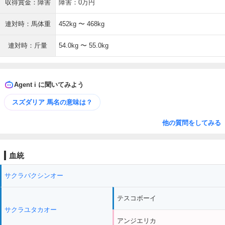
収得賞金：障害
障害：0万円
連対時：馬体重
452kg 〜 468kg
連対時：斤量
54.0kg 〜 55.0kg
Agent i に聞いてみよう
スズダリア 馬名の意味は？
他の質問をしてみる
血統
サクラバクシンオー
テスコボーイ
サクラユタカオー
アンジエリカ