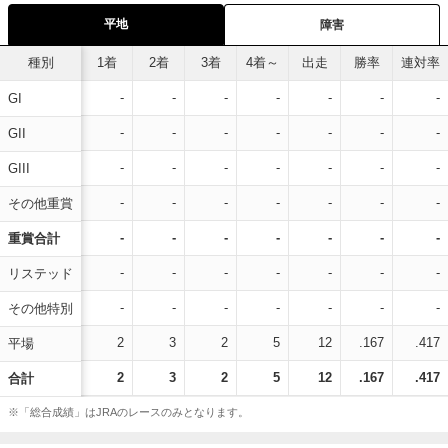
平地
障害
種別
1着
2着
3着
4着～
出走
勝率
連対率
-
-
-
-
-
-
-
GI
-
-
-
-
-
-
-
GII
-
-
-
-
-
-
-
GIII
-
-
-
-
-
-
-
その他重賞
-
-
-
-
-
-
-
重賞合計
-
-
-
-
-
-
-
リステッド
-
-
-
-
-
-
-
その他特別
2
3
2
5
12
.167
.417
平場
2
3
2
5
12
.167
.417
合計
※「総合成績」はJRAのレースのみとなります。