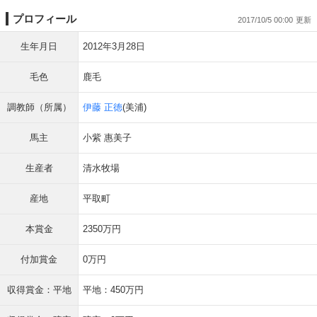
プロフィール
2017/10/5 00:00
生年月日
2012年3月28日
毛色
鹿毛
調教師（所属）
伊藤 正徳
(美浦)
馬主
小紫 惠美子
生産者
清水牧場
産地
平取町
本賞金
2350万円
付加賞金
0万円
収得賞金：平地
平地：450万円