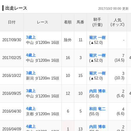
出走レース
2017/10/2 00:00
騎手
人気
日付
レース
着順
馬番
(オッズ)
(斤量)
3歳上
菊沢 一樹
2017/09/30
除外
11
-
中山 ダ1200m 16頭
(▲52.0)
4歳上
菊沢 一樹
7
2017/02/25
16
3
(14.5)
中山 ダ1200m 16頭
(▲52.0)
3歳上
菊沢 一樹
3
2016/10/22
10
15
(10.3)
新潟 ダ1200m 15頭
(▲52.0)
3歳上
内田 博幸
2
2016/09/25
12
10
(5.4)
中山 ダ1200m 16頭
(55.0)
4歳上
和田 竜二
4
2016/04/30
6
5
(6.6)
京都 ダ1200m 16頭
(55.0)
4歳上
内田 博幸
2
2016/04/09
1
13