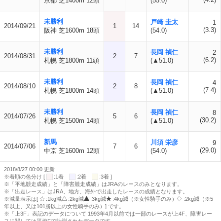
京都 芝1400m 12頭
(55.0)
未勝利
戸崎 圭太
1
2014/09/21
1
14
(3.3)
阪神 芝1600m 18頭
(54.0)
未勝利
長岡 禎仁
2
2014/08/31
2
7
(6.2)
札幌 芝1800m 11頭
(▲51.0)
未勝利
長岡 禎仁
4
2014/08/10
2
8
(7.4)
札幌 芝1800m 14頭
(▲51.0)
未勝利
長岡 禎仁
8
2014/07/26
5
6
(30.2)
札幌 芝1500m 14頭
(▲51.0)
新馬
川須 栄彦
9
2014/07/06
7
6
(29.0)
中京 芝1600m 12頭
(54.0)
2018/8/27 00:00 更新
※着順の色分け [
:1着
:2着
:3着 ]
※「平地競走成績」と「障害競走成績」はJRAのレースのみとなります。
※「出走レース」はJRA、地方、海外で出走したレースの成績となります。
※減量表示は[
:1kg減
:2kg減
:3kg減
:4kg減（※女性騎手のみ）
:2kg減（※5
年以上、又は101勝以上の女性騎手のみ）] です。
※「上3F」表記のデータについて 1993年4月以前では一部のレースが上4F、障害レー