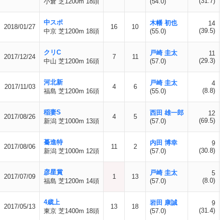
(31.7)
小倉 芝1200m 18頭
(54.0)
中スポ
木幡 初也
14
2018/01/27
16
10
(39.5)
中京 芝1200m 18頭
(55.0)
クリC
戸崎 圭太
11
2017/12/24
7
11
(29.3)
中山 芝1200m 16頭
(57.0)
河北新
戸崎 圭太
4
2017/11/03
4
6
(8.8)
福島 芝1200m 16頭
(55.0)
稲妻S
西田 雄一郎
12
2017/08/26
4
5
(69.5)
新潟 芝1000m 13頭
(57.0)
驀進特
内田 博幸
9
2017/08/06
11
2
(30.8)
新潟 芝1000m 12頭
(57.0)
彦星賞
戸崎 圭太
5
2017/07/09
1
13
(8.0)
福島 芝1200m 14頭
(57.0)
4歳上
岩田 康誠
9
2017/05/13
13
18
(31.4)
東京 芝1400m 18頭
(57.0)