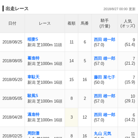
出走レース
2018/8/27 00:00
騎手
人気
日付
レース
着順
馬番
(オッズ)
(斤量)
稲妻S
西田 雄一郎
9
2018/08/25
11
6
(51.4)
新潟 芝1000m 11頭
(57.0)
驀進特
西田 雄一郎
7
2018/08/05
14
5
(21.2)
新潟 芝1000m 16頭
(57.0)
韋駄天
藤田 菜七子
7
2018/05/20
15
16
(15.9)
新潟 芝1000m 16頭
(50.0)
駿風S
西田 雄一郎
10
2018/05/05
8
2
(29.1)
新潟 芝1000m 16頭
(57.0)
邁進特
西田 雄一郎
6
2018/04/28
3
12
(14.2)
新潟 芝1000m 16頭
(57.0)
周防灘
丸山 元気
11
2018/02/25
8
16