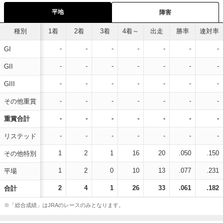
平地
障害
種別
1着
2着
3着
4着～
出走
勝率
連対率
-
-
-
-
-
-
-
GI
-
-
-
-
-
-
-
GII
-
-
-
-
-
-
-
GIII
-
-
-
-
-
-
-
その他重賞
-
-
-
-
-
-
-
重賞合計
-
-
-
-
-
-
-
リステッド
1
2
1
16
20
.050
.150
その他特別
1
2
0
10
13
.077
.231
平場
2
4
1
26
33
.061
.182
合計
※「総合成績」はJRAのレースのみとなります。