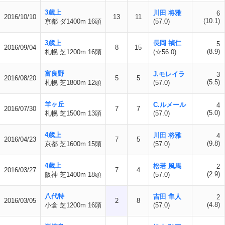
3歳上
川田 将雅
6
2016/10/10
13
11
(10.1)
京都 ダ1400m 16頭
(57.0)
3歳上
長岡 禎仁
5
2016/09/04
8
15
(8.9)
札幌 芝1200m 16頭
(☆56.0)
富良野
J.モレイラ
3
2016/08/20
5
5
(5.5)
札幌 芝1800m 12頭
(57.0)
羊ヶ丘
C.ルメール
4
2016/07/30
7
7
(5.0)
札幌 芝1500m 13頭
(57.0)
4歳上
川田 将雅
4
2016/04/23
7
5
(9.8)
京都 芝1600m 15頭
(57.0)
4歳上
松若 風馬
2
2016/03/27
7
4
(2.9)
阪神 芝1400m 18頭
(57.0)
八代特
吉田 隼人
2
2016/03/05
2
8
(4.8)
小倉 芝1200m 16頭
(57.0)