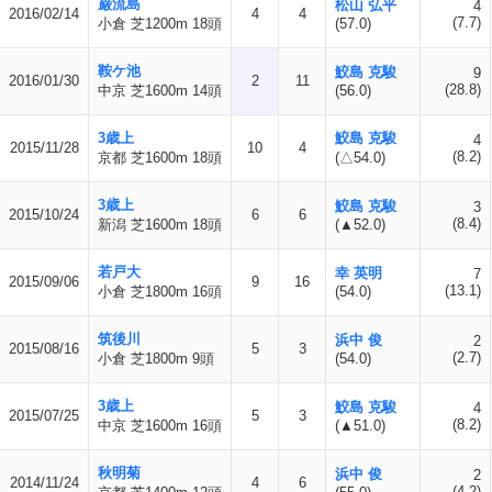
巌流島
松山 弘平
4
2016/02/14
4
4
(7.7)
小倉 芝1200m 18頭
(57.0)
鞍ケ池
鮫島 克駿
9
2016/01/30
2
11
(28.8)
中京 芝1600m 14頭
(56.0)
3歳上
鮫島 克駿
4
2015/11/28
10
4
(8.2)
京都 芝1600m 18頭
(△54.0)
3歳上
鮫島 克駿
3
2015/10/24
6
6
(8.4)
新潟 芝1600m 18頭
(▲52.0)
若戸大
幸 英明
7
2015/09/06
9
16
(13.1)
小倉 芝1800m 16頭
(54.0)
筑後川
浜中 俊
2
2015/08/16
5
3
(2.7)
小倉 芝1800m 9頭
(54.0)
3歳上
鮫島 克駿
4
2015/07/25
5
3
(8.2)
中京 芝1600m 16頭
(▲51.0)
秋明菊
浜中 俊
2
2014/11/24
4
6
(4.2)