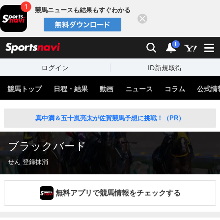
競馬ニュースも結果もすぐわかる
閉じる
スポーツナビ
検索
通知
i
ログイン
ID新規取得
競馬トップ
日程・結果
動画
ニュース
コラム
公式情
真中満＆五十嵐亮太が佐賀競馬予想に挑戦！（PR）
ブラックバード
せん 登録抹消
無料アプリで競馬情報をチェックする