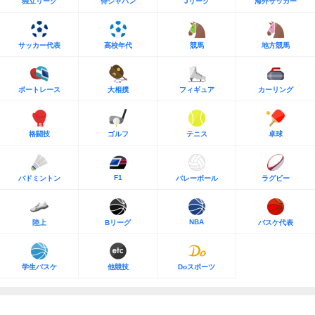
独立リーグ
侍ジャパン
Jリーグ
海外サッカー
サッカー代表
高校年代
競馬
地方競馬
ボートレース
大相撲
フィギュア
カーリング
格闘技
ゴルフ
テニス
卓球
F1
バドミントン
バレーボール
ラグビー
NBA
陸上
Bリーグ
バスケ代表
学生バスケ
他競技
Doスポーツ