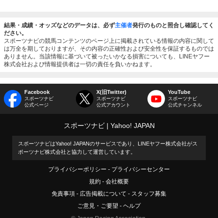
結果・成績・オッズなどのデータは、必ず
主催者
発行のものと照合し確認してく
ださい。
スポーツナビの競馬コンテンツのページ上に掲載されている情報の内容に関して
は万全を期しておりますが、その内容の正確性および安全性を保証するものでは
ありません。当該情報に基づいて被ったいかなる損害についても、LINEヤフー
株式会社および情報提供者は一切の責任を負いかねます。
Facebook
X(旧Twitter)
YouTube
スポーツナビ
スポーツナビ
スポーツナビ
公式ページ
公式アカウント
公式チャンネル
スポーツナビ
Yahoo! JAPAN
スポーツナビはYahoo! JAPANのサービスであり、LINEヤフー株式会社がス
ポーツナビ株式会社と協力して運営しています。
プライバシーポリシー
プライバシーセンター
規約
会社概要
免責事項
広告掲載について
スタッフ募集
ご意見・ご要望
ヘルプ