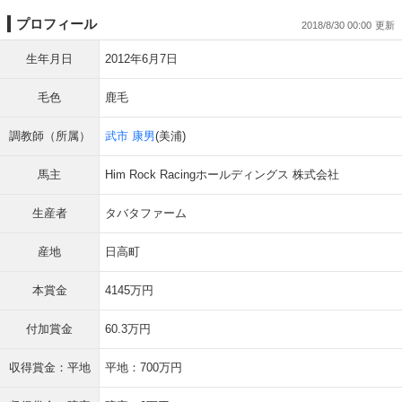
プロフィール
2018/8/30 00:00
生年月日
2012年6月7日
毛色
鹿毛
調教師（所属）
武市 康男
(美浦)
馬主
Him Rock Racingホールディングス 株式会社
生産者
タバタファーム
産地
日高町
本賞金
4145万円
付加賞金
60.3万円
収得賞金：平地
平地：700万円