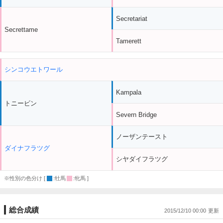
Secretariat
Secrettame
Tamerett
シンコウエトワール
Kampala
トニービン
Severn Bridge
ノーザンテースト
ダイナフラツグ
シヤダイフラツグ
※性別の色分け [
:牡馬
:牝馬 ]
総合成績
2015/12/10 00:00