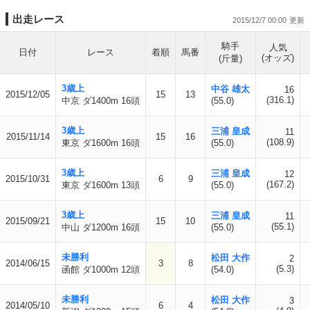
出走レース
2015/12/7 00:00
騎手
人気
日付
レース
着順
馬番
(オッズ)
(斤量)
3歳上
中谷 雄太
16
2015/12/05
15
13
(316.1)
中京 ダ1400m 16頭
(55.0)
3歳上
三浦 皇成
11
2015/11/14
15
16
(108.9)
東京 ダ1600m 16頭
(55.0)
3歳上
三浦 皇成
12
2015/10/31
6
9
(167.2)
東京 ダ1600m 13頭
(55.0)
3歳上
三浦 皇成
11
2015/09/21
15
10
(55.1)
中山 ダ1200m 16頭
(55.0)
未勝利
松田 大作
2
2014/06/15
3
8
(5.3)
函館 ダ1000m 12頭
(54.0)
未勝利
松田 大作
3
2014/05/10
6
4