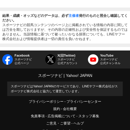
結果・成績・オッズなどのデータは、必ず
主催者
発行のものと照合し確認してく
ださい。
スポーツナビの競馬コンテンツのページ上に掲載されている情報の内容に関して
は万全を期しておりますが、その内容の正確性および安全性を保証するものでは
ありません。当該情報に基づいて被ったいかなる損害についても、LINEヤフー
株式会社および情報提供者は一切の責任を負いかねます。
Facebook
X(旧Twitter)
YouTube
スポーツナビ
スポーツナビ
スポーツナビ
公式ページ
公式アカウント
公式チャンネル
スポーツナビ
Yahoo! JAPAN
スポーツナビはYahoo! JAPANのサービスであり、LINEヤフー株式会社がス
ポーツナビ株式会社と協力して運営しています。
プライバシーポリシー
プライバシーセンター
規約
会社概要
免責事項
広告掲載について
スタッフ募集
ご意見・ご要望
ヘルプ