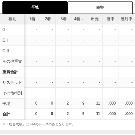
平地
障害
種別
1着
2着
3着
4着～
出走
勝率
連対率
-
-
-
-
-
-
-
GI
-
-
-
-
-
-
-
GII
-
-
-
-
-
-
-
GIII
-
-
-
-
-
-
-
その他重賞
-
-
-
-
-
-
-
重賞合計
-
-
-
-
-
-
-
リステッド
-
-
-
-
-
-
-
その他特別
0
0
2
9
11
.000
.000
平場
0
0
2
9
11
.000
.000
合計
※「総合成績」はJRAのレースのみとなります。