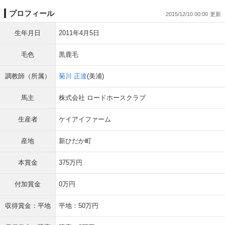
プロフィール
2015/12/10 00:00
生年月日
2011年4月5日
毛色
黒鹿毛
調教師（所属）
菊川 正達
(美浦)
馬主
株式会社 ロードホースクラブ
生産者
ケイアイファーム
産地
新ひだか町
本賞金
375万円
付加賞金
0万円
収得賞金：平地
平地：50万円