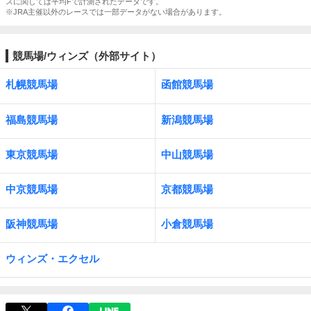
スに関しては平均Fで計測されたデータです。
※JRA主催以外のレースでは一部データがない場合があります。
競馬場/ウィンズ（外部サイト）
札幌競馬場
函館競馬場
福島競馬場
新潟競馬場
東京競馬場
中山競馬場
中京競馬場
京都競馬場
阪神競馬場
小倉競馬場
ウィンズ・エクセル