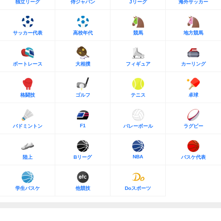
独立リーグ
侍ジャパン
Jリーグ
海外サッカー
サッカー代表
高校年代
競馬
地方競馬
ボートレース
大相撲
フィギュア
カーリング
格闘技
ゴルフ
テニス
卓球
F1
バドミントン
バレーボール
ラグビー
NBA
陸上
Bリーグ
バスケ代表
学生バスケ
他競技
Doスポーツ