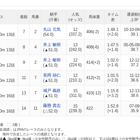
騎手
人気
タイム
通過順
ス
着順
馬番
馬体重
(斤量)
(オッズ)
差
上3F
丸山 元気
12
1:48.1
10-10-09
7
2
406(-2)
(337.2)
(+2.6)
39.1
0m 13頭
(54.0)
井上 敏樹
13
1:47.5
05-05-09
8
4
408(-6)
(242.0)
(+1.4)
38.7
0m 13頭
(▲51.0)
井上 敏樹
12
1:02.0
12-12
9
2
414(+2)
(224.6)
(+1.4)
37.2
0m 12頭
(▲51.0)
長岡 禎仁
12
1:01.5
11-12
11
7
412(+2)
(210.1)
(+2.0)
36.6
0m 12頭
(▲51.0)
城戸 義政
15
1:15.8
12-13
13
7
410(-12)
(311.5)
(+3.2)
38.6
0m 16頭
(▲51.0)
藤懸 貴志
15
1:52.8
07-09
14
11
422
(239.3)
(+1.4)
35.9
0m 16頭
(△52.0)
:2着
:3着 ]
走成績」はJRAのレースのみとなります。
方、海外で出走したレースの成績となります。
g減
:3kg減
:4kg減（※女性騎手のみ）
:2kg減（※5年以上、又は101勝以上の女性騎手