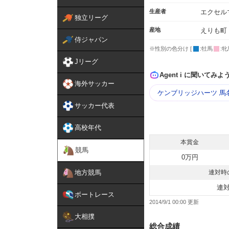
生産者
エクセル
独立リーグ
産地
えりも町
侍ジャパン
※性別の色分け [
:牡馬
:牝
Jリーグ
Agent i に聞いてみよ
海外サッカー
ケンブリッジハーツ 馬
サッカー代表
高校年代
本賞金
競馬
0万円
地方競馬
連対時
連
ボートレース
2014/9/1 00:00
大相撲
総合成績