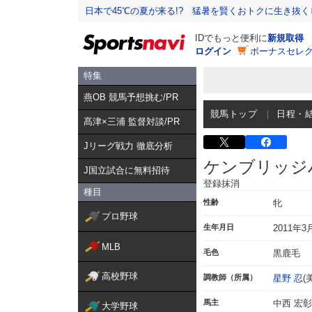
日本で45℃の夏が来る!? 猛暑を賢くおトクに生き抜く
IDでもっと便利に
新規取得
ログイン
ボーナスセレク
特集
燕OB 競馬予想挑む/PR
競馬トップ
日程・
髙津×三浦 監督対談/PR
Jリーグ戦力 徹底分析
ケンブリッジ
J国立試合に無料招待
登録抹消
種目
性齢
牝
プロ野球
生年月日
2011年3
MLB
毛色
黒鹿毛
高校野球
調教師（所属）
星野 忍
(
馬主
中西 宏彰
大学野球