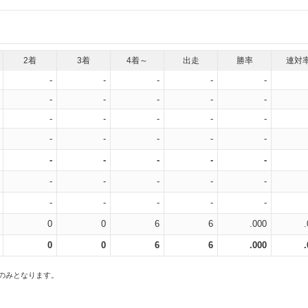
2着
3着
4着～
出走
勝率
連対
-
-
-
-
-
-
-
-
-
-
-
-
-
-
-
-
-
-
-
-
-
-
-
-
-
-
-
-
-
-
-
-
-
-
-
0
0
6
6
.000
0
0
6
6
.000
スのみとなります。