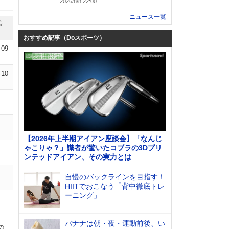
2026/8/8 22:00
ニュース一覧
位
おすすめ記事（Doスポーツ）
-09
-10
【2026年上半期アイアン座談会】「なんじ
ゃこりゃ？」識者が驚いたコブラの3Dプリ
ンテッドアイアン、その実力とは
自慢のバックラインを目指す！
HIITでおこなう「背中徹底トレ
ーニング」
バナナは朝・夜・運動前後、い
の