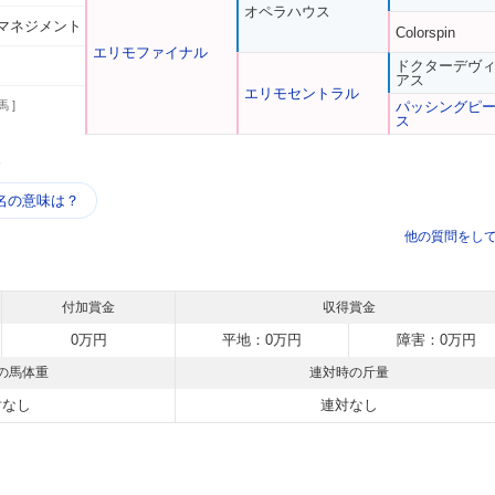
オペラハウス
マネジメント
Colorspin
エリモファイナル
ドクターデヴ
アス
エリモセントラル
馬 ]
パッシングピ
ス
う
名の意味は？
他の質問をし
付加賞金
収得賞金
0万円
平地：0万円
障害：0万円
の馬体重
連対時の斤量
対なし
連対なし