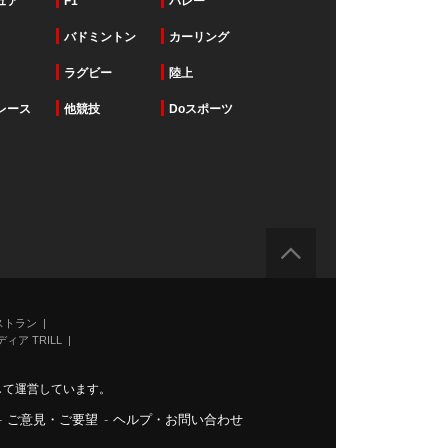
ュア
F1
バレー
バドミントン
カーリング
ラグビー
陸上
レース
他競技
Doスポーツ
ストラン
ィア TRILL
力して運営しています。
-
ご意見・ご要望
-
ヘルプ・お問い合わせ