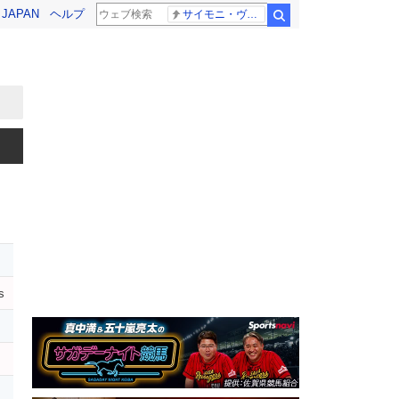
! JAPAN
ヘルプ
サイモニ・ヴニランギ 死去
検索
s