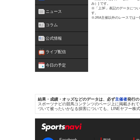
み）] です。
※「上3F」表記のデータについ
ニュース
す。
※JRA主催以外のレースでは
コラム
公式情報
ライブ配信
今日の予定
結果・成績・オッズなどのデータは、必ず
主催者
発行の
スポーツナビの競馬コンテンツのページ上に掲載されて
づいて被ったいかなる損害についても、LINEヤフー株
Facebook