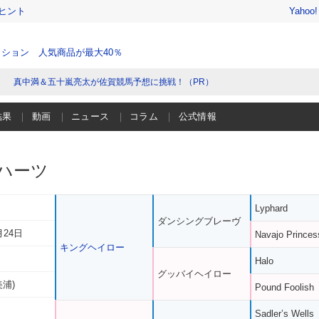
ヒント
Yahoo
ション 人気商品が最大40％
真中満＆五十嵐亮太が佐賀競馬予想に挑戦！（PR）
結果
動画
ニュース
コラム
公式情報
ハーツ
Lyphard
ダンシングブレーヴ
月24日
Navajo Princes
キングヘイロー
Halo
グッバイヘイロー
美浦)
Pound Foolish
Sadler’s Wells