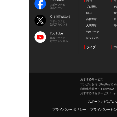
野球
サ
スポーツナビ
プロ野球
J
公式ページ
MLB
海
X（旧Twitter）
高校野球
サ
スポーツナビ
公式アカウント
大学野球
高
独立リーグ
YouTube
スポーツナビ
侍ジャパン
公式チャンネル
ライブ
to
おすすめサービス
マンガもお得にPayPayで eboo
自動車情報サイトcarview!
おすすめ情報サービス「mybe
スポーツナビはYah
プライバシーポリシー
-
プライバシーセ