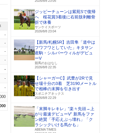
2026/8/8 23:05
ジッピーチューンは紫苑Sで復帰
へ 桜花賞3着後に右前肢剥離骨
折で休養
率
サンケイスポーツ
2026/8/8 23:04
-
【新馬/札幌5R】吉田隼「道中は
-
フワフワとしていた」キタサン
-
産駒・シルバーウィルがデビュ
ーV
-
競馬のおはなし
2026/8/8 22:35
-
【シャーガーC】武豊が2Rで見
-
せ場十分の3着 芝3190メートル
-
で相棒の末脚を引き出す
スポニチアネックス
.000
2026/8/8 22:29
.000
「末脚キレキレ」“楽々先頭→上
がり最速デビューV” 新馬をファ
ン絶賛「手応えぶっ壊れ」「ク
ラシックいける馬かも」
ABEMA TIMES