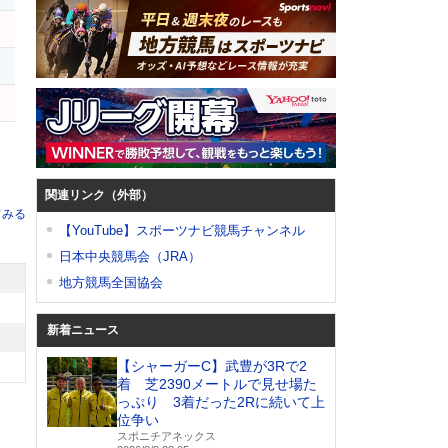
ィ
ー
関連リンク（外部）
てみる
【YouTube】スポーツナビ競馬チャンネル
日本中央競馬会（JRA）
地方競馬全国協会
新着ニュース
【シャーガーC】武豊が3Rで2
着 芝2390メートルで見せ場た
っぷり 3着だった2Rに続いて上
位争い
スポニチアネックス