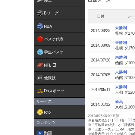
陸上
Bリーグ
日付
レー
NBA
未勝利
2014/08/23
札幌 ダ170
バスケ代表
未勝利
2014/08/09
札幌 ダ170
学生バスケ
未勝利
2014/07/20
函館 ダ100
NFL
未勝利
2014/07/05
函館 ダ100
他競技
未勝利
2014/05/11
Doスポーツ
京都 ダ120
サービス
新馬
2014/01/12
京都 芝180
toto
2014/8/25 00:00 更新
※着順の色分け [
:1着
コンテンツ
※「平地競走成績」と「障害競
※「出走レース」はJRA、地
動画
※減量表示は[
:1kg減
:2k