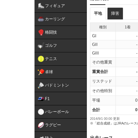
フィギュア
平地
障害
カーリング
種別
1着
格闘技
GI
-
GII
-
ゴルフ
GIII
-
テニス
その他重賞
-
重賞合計
-
卓球
リステッド
-
バドミントン
その他特別
-
F1
平場
0
合計
0
バレーボール
2014/9/1 00:00 更新
※「総合成績」はJRAのレー
ラグビー
出走レース