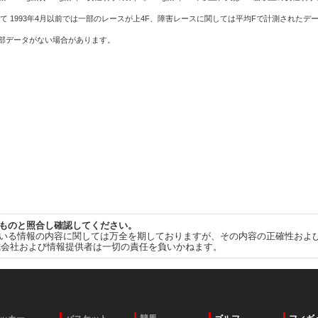
て 1993年4月以前では一部のレースが上4F、障害レースに関しては平均Fで計測されたデ
一部データがない場合があります。
ものと照合し確認してください。
いる情報の内容に関しては万全を期しておりますが、その内容の正確性およ
式会社および情報提供者は一切の責任を負いかねます。