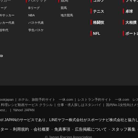
ッカー
バスケット
競馬
ゴルフ
フィギ
リーグ
Bリーグ
競馬
テニス
卓球
外サッカー
NBA
地方競馬
格闘技
大相撲
ッカー代表
バスケ代表
校年代
学生バスケ
NFL
ボート
to
kjapan
ホテル、旅館予約サイト 一休.com
レストラン予約サイト 一休.com レ
料理レシピ動画サービス クラシル
仕事・求人探しはスタンバイ
国内No.1女性向けメデ
st」
Yahoo! JAPAN
oo! JAPANのサービスであり、LINEヤフー株式会社がスポーツナビ株式会社と協
ンター
-
利用規約
-
会社概要
-
免責事項
-
広告掲載について
-
スタッフ募集
© Japan Racing Association.