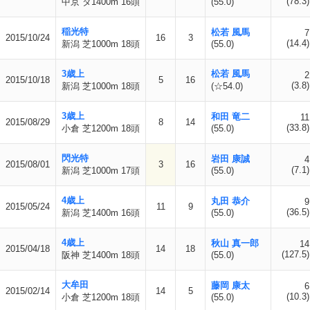
(78.3)
中京 ダ1400m 16頭
(55.0)
稲光特
松若 風馬
7
2015/10/24
16
3
(14.4)
新潟 芝1000m 18頭
(55.0)
3歳上
松若 風馬
2
2015/10/18
5
16
(3.8)
新潟 芝1000m 18頭
(☆54.0)
3歳上
和田 竜二
11
2015/08/29
8
14
(33.8)
小倉 芝1200m 18頭
(55.0)
閃光特
岩田 康誠
4
2015/08/01
3
16
(7.1)
新潟 芝1000m 17頭
(55.0)
4歳上
丸田 恭介
9
2015/05/24
11
9
(36.5)
新潟 芝1400m 16頭
(55.0)
4歳上
秋山 真一郎
14
2015/04/18
14
18
(127.5)
阪神 芝1400m 18頭
(55.0)
大牟田
藤岡 康太
6
2015/02/14
14
5
(10.3)
小倉 芝1200m 18頭
(55.0)