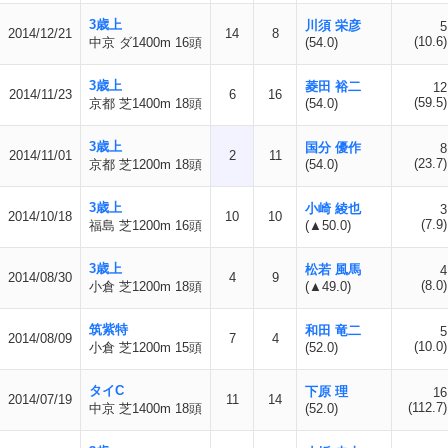
3歳上
川須 栄彦
5
2014/12/21
14
8
(10.6)
中京 ダ1400m 16頭
(54.0)
3歳上
菱田 裕二
12
2014/11/23
6
16
(59.5)
京都 芝1400m 18頭
(54.0)
3歳上
国分 優作
8
2014/11/01
2
11
(23.7)
京都 芝1200m 18頭
(54.0)
3歳上
小崎 綾也
3
2014/10/18
10
10
(7.9)
福島 芝1200m 16頭
(▲50.0)
3歳上
松若 風馬
4
2014/08/30
4
9
(8.0)
小倉 芝1200m 18頭
(▲49.0)
筑紫特
和田 竜二
5
2014/08/09
7
4
(10.0)
小倉 芝1200m 15頭
(52.0)
タイC
下原 理
16
2014/07/19
11
14
(112.7)
中京 芝1400m 18頭
(52.0)