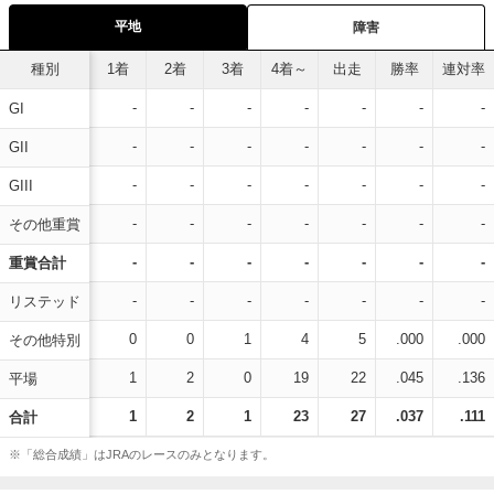
平地
障害
種別
1着
2着
3着
4着～
出走
勝率
連対率
-
-
-
-
-
-
-
GI
-
-
-
-
-
-
-
GII
-
-
-
-
-
-
-
GIII
-
-
-
-
-
-
-
その他重賞
-
-
-
-
-
-
-
重賞合計
-
-
-
-
-
-
-
リステッド
0
0
1
4
5
.000
.000
その他特別
1
2
0
19
22
.045
.136
平場
1
2
1
23
27
.037
.111
合計
※「総合成績」はJRAのレースのみとなります。