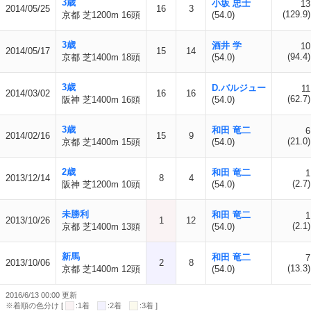
3歳
小坂 忠士
13
2014/05/25
16
3
(129.9)
京都 芝1200m 16頭
(54.0)
3歳
酒井 学
10
2014/05/17
15
14
(94.4)
京都 芝1400m 18頭
(54.0)
3歳
D.バルジュー
11
2014/03/02
16
16
(62.7)
阪神 芝1400m 16頭
(54.0)
3歳
和田 竜二
6
2014/02/16
15
9
(21.0)
京都 芝1400m 15頭
(54.0)
2歳
和田 竜二
1
2013/12/14
8
4
(2.7)
阪神 芝1200m 10頭
(54.0)
未勝利
和田 竜二
1
2013/10/26
1
12
(2.1)
京都 芝1400m 13頭
(54.0)
新馬
和田 竜二
7
2013/10/06
2
8
(13.3)
京都 芝1400m 12頭
(54.0)
2016/6/13 00:00 更新
※着順の色分け [
:1着
:2着
:3着 ]