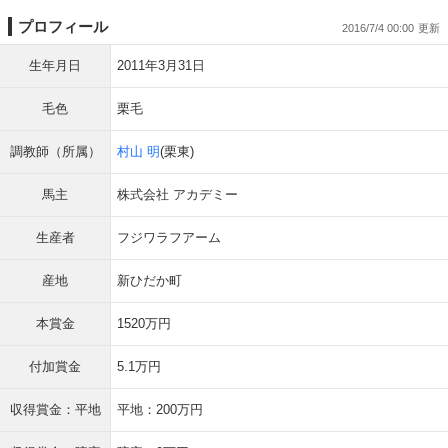
プロフィール
2016/7/4 00:00
生年月日
2011年3月31日
毛色
栗毛
調教師（所属）
村山 明
(栗東)
馬主
株式会社 アカデミー
生産者
フジワラフアーム
産地
新ひだか町
本賞金
1520万円
付加賞金
5.1万円
収得賞金：平地
平地：200万円