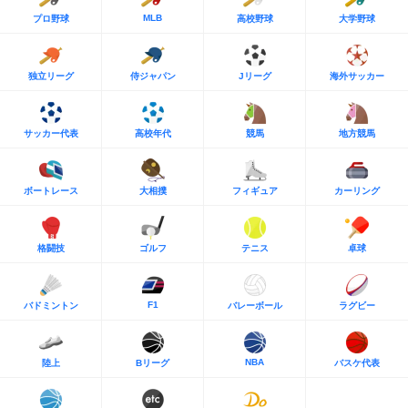
MLB
プロ野球
高校野球
大学野球
独立リーグ
侍ジャパン
Jリーグ
海外サッカー
サッカー代表
高校年代
競馬
地方競馬
ボートレース
大相撲
フィギュア
カーリング
格闘技
ゴルフ
テニス
卓球
F1
バドミントン
バレーボール
ラグビー
NBA
陸上
Bリーグ
バスケ代表