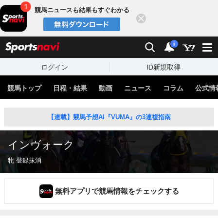
競馬ニュースも結果もすぐわかる
閉じる
スポーツナビ
検索
通知
i
ログイン
ID新規取得
競馬トップ
日程・結果
動画
ニュース
コラム
公式情
【連載】競馬予想AI『VUMA』の3連複指南
インヴォーク
牝 登録抹消
無料アプリで競馬情報をチェックする