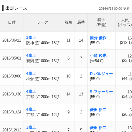
出走レース
2016/6/13 00:00
騎手
人気
日付
レース
着順
馬番
(オッズ)
(斤量)
3歳上
国分 優作
16
2016/06/12
11
14
(312.1)
阪神 芝1400m 18頭
(55.0)
4歳上
小崎 綾也
12
2016/05/01
6
7
(23.1)
新潟 芝1000m 16頭
(☆54.0)
4歳上
D.バルジュー
11
2016/03/06
10
2
(44.8)
小倉 芝1200m 18頭
(55.0)
4歳上
S.フォーリー
10
2016/01/30
14
13
(34.3)
京都 ダ1200m 16頭
(55.0)
4歳上
菱田 裕二
6
2016/01/24
9
2
(26.2)
京都 ダ1400m 12頭
(55.0)
3歳上
菱田 裕二
13
2015/12/12
7
5