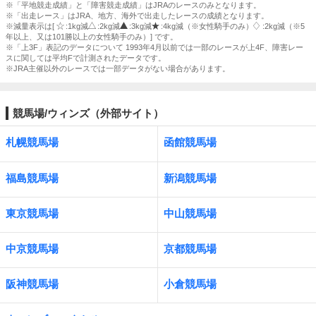
※「平地競走成績」と「障害競走成績」はJRAのレースのみとなります。
※「出走レース」はJRA、地方、海外で出走したレースの成績となります。
※減量表示は[
:1kg減
:2kg減
:3kg減
:4kg減（※女性騎手のみ）
:2kg減（※5
年以上、又は101勝以上の女性騎手のみ）] です。
※「上3F」表記のデータについて 1993年4月以前では一部のレースが上4F、障害レー
スに関しては平均Fで計測されたデータです。
※JRA主催以外のレースでは一部データがない場合があります。
競馬場/ウィンズ（外部サイト）
札幌競馬場
函館競馬場
福島競馬場
新潟競馬場
東京競馬場
中山競馬場
中京競馬場
京都競馬場
阪神競馬場
小倉競馬場