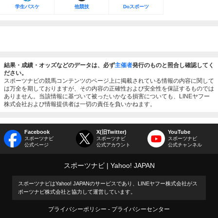
学生バスケ
他競技
Doスポーツ
結果・成績・オッズなどのデータは、必ず
主催者
発行のものと照合し確認してく
ださい。
スポーツナビの競馬コンテンツのページ上に掲載されている情報の内容に関して
は万全を期しておりますが、その内容の正確性および安全性を保証するものでは
ありません。当該情報に基づいて被ったいかなる損害についても、LINEヤフー
株式会社および情報提供者は一切の責任を負いかねます。
Facebook
X(旧Twitter)
YouTube
スポーツナビ
スポーツナビ
スポーツナビ
公式ページ
公式アカウント
公式チャンネル
スポーツナビ
Yahoo! JAPAN
スポーツナビはYahoo! JAPANのサービスであり、LINEヤフー株式会社がス
ポーツナビ株式会社と協力して運営しています。
プライバシーポリシー
プライバシーセンター