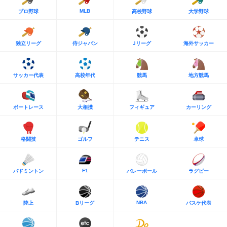
MLB
プロ野球
高校野球
大学野球
独立リーグ
侍ジャパン
Jリーグ
海外サッカー
サッカー代表
高校年代
競馬
地方競馬
ボートレース
大相撲
フィギュア
カーリング
格闘技
ゴルフ
テニス
卓球
F1
バドミントン
バレーボール
ラグビー
NBA
陸上
Bリーグ
バスケ代表