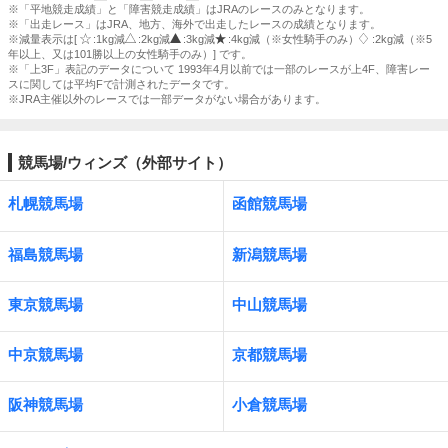
※「平地競走成績」と「障害競走成績」はJRAのレースのみとなります。
※「出走レース」はJRA、地方、海外で出走したレースの成績となります。
※減量表示は[
:1kg減
:2kg減
:3kg減
:4kg減（※女性騎手のみ）
:2kg減（※5
年以上、又は101勝以上の女性騎手のみ）] です。
※「上3F」表記のデータについて 1993年4月以前では一部のレースが上4F、障害レー
スに関しては平均Fで計測されたデータです。
※JRA主催以外のレースでは一部データがない場合があります。
競馬場/ウィンズ（外部サイト）
札幌競馬場
函館競馬場
福島競馬場
新潟競馬場
東京競馬場
中山競馬場
中京競馬場
京都競馬場
阪神競馬場
小倉競馬場