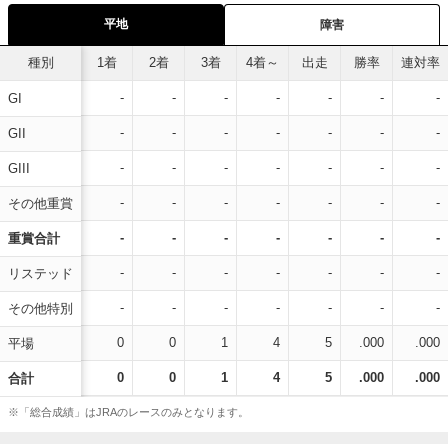
平地
障害
種別
1着
2着
3着
4着～
出走
勝率
連対率
-
-
-
-
-
-
-
GI
-
-
-
-
-
-
-
GII
-
-
-
-
-
-
-
GIII
-
-
-
-
-
-
-
その他重賞
-
-
-
-
-
-
-
重賞合計
-
-
-
-
-
-
-
リステッド
-
-
-
-
-
-
-
その他特別
0
0
1
4
5
.000
.000
平場
0
0
1
4
5
.000
.000
合計
※「総合成績」はJRAのレースのみとなります。