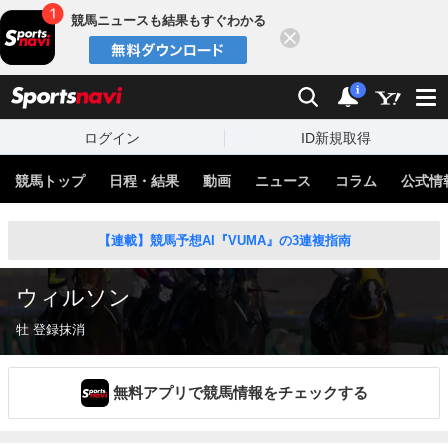
競馬ニュースも結果もすぐわかる
閉じる
スポーツナビ
検索
通知
i
ログイン
ID新規取得
競馬トップ
日程・結果
動画
ニュース
コラム
公式情
【連載】競馬予想AI『VUMA』の3連複指南
ウィルソン
牡 登録抹消
無料アプリで競馬情報をチェックする