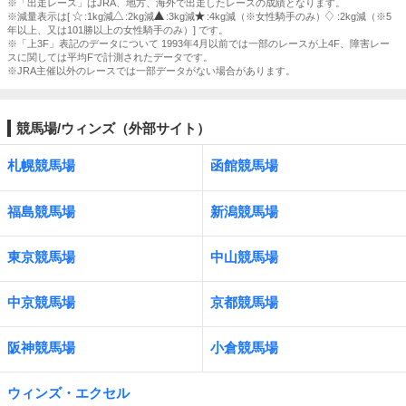
※「出走レース」はJRA、地方、海外で出走したレースの成績となります。
※減量表示は[
:1kg減
:2kg減
:3kg減
:4kg減（※女性騎手のみ）
:2kg減（※5
年以上、又は101勝以上の女性騎手のみ）] です。
※「上3F」表記のデータについて 1993年4月以前では一部のレースが上4F、障害レー
スに関しては平均Fで計測されたデータです。
※JRA主催以外のレースでは一部データがない場合があります。
競馬場/ウィンズ（外部サイト）
札幌競馬場
函館競馬場
福島競馬場
新潟競馬場
東京競馬場
中山競馬場
中京競馬場
京都競馬場
阪神競馬場
小倉競馬場
ウィンズ・エクセル