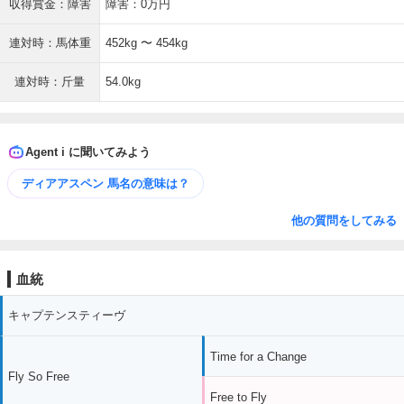
収得賞金：障害
障害：0万円
連対時：馬体重
452kg 〜 454kg
連対時：斤量
54.0kg
Agent i に聞いてみよう
ディアアスペン 馬名の意味は？
他の質問をしてみる
血統
キャプテンスティーヴ
Time for a Change
Fly So Free
Free to Fly