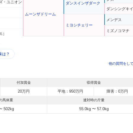
ズ・ユニオン
ダンスインザダーク
ダンシングキ
ムーンザドリーム
メンデス
ミヨシチェリー
ミズノコマチ
馬 ]
う
味は？
他の質問をし
付加賞金
収得賞金
20万円
平地：950万円
障害：0万円
の馬体重
連対時の斤量
〜 502kg
55.0kg 〜 57.0kg