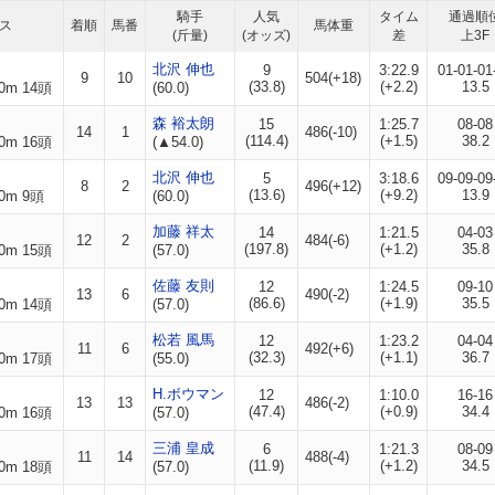
騎手
人気
タイム
通過順
ス
着順
馬番
馬体重
(斤量)
(オッズ)
差
上3F
北沢 伸也
9
3:22.9
01-01-01
9
10
504(+18)
(33.8)
(+2.2)
13.5
0m 14頭
(60.0)
森 裕太朗
15
1:25.7
08-08
14
1
486(-10)
(114.4)
(+1.5)
38.2
0m 16頭
(▲54.0)
北沢 伸也
5
3:18.6
09-09-09
8
2
496(+12)
(13.6)
(+9.2)
13.9
0m 9頭
(60.0)
加藤 祥太
14
1:21.5
04-03
12
2
484(-6)
(197.8)
(+1.2)
35.8
0m 15頭
(57.0)
佐藤 友則
12
1:24.5
09-10
13
6
490(-2)
(86.6)
(+1.9)
35.5
0m 14頭
(57.0)
松若 風馬
12
1:23.2
04-04
11
6
492(+6)
(32.3)
(+1.1)
36.7
0m 17頭
(55.0)
H.ボウマン
12
1:10.0
16-16
13
13
486(-2)
(47.4)
(+0.9)
34.4
0m 16頭
(57.0)
三浦 皇成
6
1:21.3
08-09
11
14
488(-4)
(11.9)
(+1.2)
34.5
0m 18頭
(57.0)