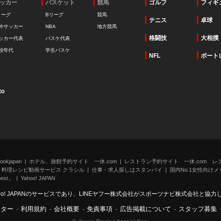
ッカー
バスケット
競馬
ゴルフ
フィギ
リーグ
Bリーグ
競馬
テニス
卓球
外サッカー
NBA
地方競馬
格闘技
大相撲
ッカー代表
バスケ代表
校年代
学生バスケ
NFL
ボート
to
kjapan
ホテル、旅館予約サイト 一休.com
レストラン予約サイト 一休.com レ
料理レシピ動画サービス クラシル
仕事・求人探しはスタンバイ
国内No.1女性向けメデ
st」
Yahoo! JAPAN
oo! JAPANのサービスであり、LINEヤフー株式会社がスポーツナビ株式会社と協
ンター
-
利用規約
-
会社概要
-
免責事項
-
広告掲載について
-
スタッフ募集