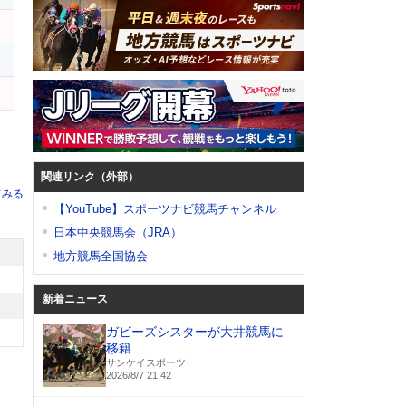
イ
関連リンク（外部）
てみる
【YouTube】スポーツナビ競馬チャンネル
日本中央競馬会（JRA）
地方競馬全国協会
新着ニュース
ガビーズシスターが大井競馬に
移籍
サンケイスポーツ
2026/8/7 21:42