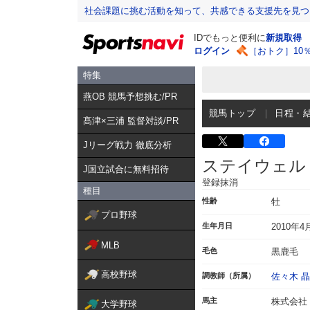
社会課題に挑む活動を知って、共感できる支援先を見つ
IDでもっと便利に
新規取得
ログイン
［おトク］10
特集
燕OB 競馬予想挑む/PR
競馬トップ
日程・
髙津×三浦 監督対談/PR
Jリーグ戦力 徹底分析
ステイウェル
J国立試合に無料招待
登録抹消
種目
性齢
牡
プロ野球
生年月日
2010年4
MLB
毛色
黒鹿毛
高校野球
調教師（所属）
佐々木 
馬主
株式会社
大学野球