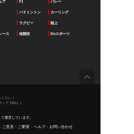
ュア
F1
バレー
バドミントン
カーリング
ラグビー
陸上
レース
他競技
Doスポーツ
ストラン
ィア TRILL
力して運営しています。
-
ご意見・ご要望
-
ヘルプ・お問い合わせ