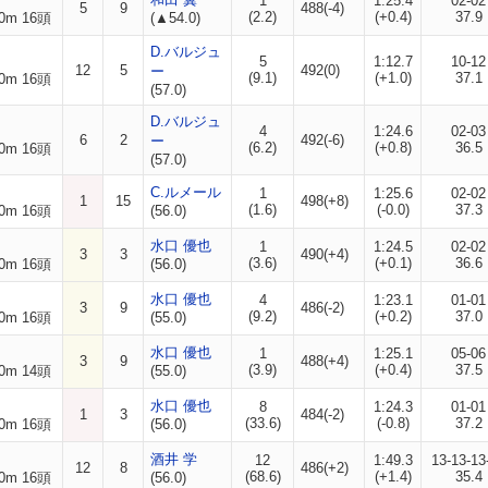
1
1:25.4
02-02
5
9
488(-4)
(2.2)
(+0.4)
37.9
0m 16頭
(▲54.0)
D.バルジュ
5
1:12.7
10-12
12
5
492(0)
ー
(9.1)
(+1.0)
37.1
0m 16頭
(57.0)
D.バルジュ
4
1:24.6
02-03
6
2
492(-6)
ー
(6.2)
(+0.8)
36.5
0m 16頭
(57.0)
C.ルメール
1
1:25.6
02-02
1
15
498(+8)
(1.6)
(-0.0)
37.3
0m 16頭
(56.0)
水口 優也
1
1:24.5
02-02
3
3
490(+4)
(3.6)
(+0.1)
36.6
0m 16頭
(56.0)
水口 優也
4
1:23.1
01-01
3
9
486(-2)
(9.2)
(+0.2)
37.0
0m 16頭
(55.0)
水口 優也
1
1:25.1
05-06
3
9
488(+4)
(3.9)
(+0.4)
37.5
0m 14頭
(55.0)
水口 優也
8
1:24.3
01-01
1
3
484(-2)
(33.6)
(-0.8)
37.2
0m 16頭
(56.0)
酒井 学
12
1:49.3
13-13-13
12
8
486(+2)
(68.6)
(+1.4)
35.4
0m 16頭
(56.0)