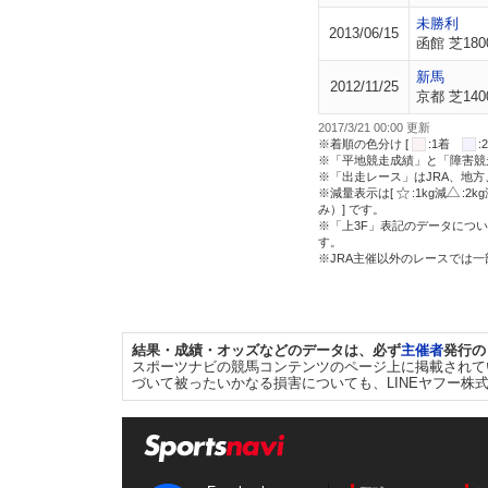
未勝利
2013/06/15
函館 芝180
新馬
2012/11/25
京都 芝140
2017/3/21 00:00 更新
※着順の色分け [
:1着
※「平地競走成績」と「障害競
※「出走レース」はJRA、地
※減量表示は[
:1kg減
:2k
み）] です。
※「上3F」表記のデータについ
す。
※JRA主催以外のレースでは
結果・成績・オッズなどのデータは、必ず
主催者
発行の
スポーツナビの競馬コンテンツのページ上に掲載されて
づいて被ったいかなる損害についても、LINEヤフー株