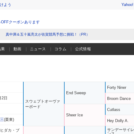
けよう
Yahoo
％OFFクーポンあります
真中満＆五十嵐亮太が佐賀競馬予想に挑戦！（PR）
結果
動画
ニュース
コラム
公式情報
Forty Niner
End Sweep
月2日
Broom Dance
スウェプトオーヴァ
ーボード
Cutlass
Sheer Ice
晶三
(栗東)
Hey Dolly A.
サンデーサイ
 ヒダカ・ブ
ンス