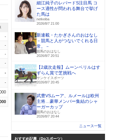
細江純子のレパードS注目馬 コ
ース適性が問われる舞台で挙げ
た馬は
netkeiba
2026/8/7 21:00
率
新連載・たかぎさんのおはなし
-
－競馬と人がつないでくれる日
-
常。－
競馬のおはなし
-
2026/8/7 20:51
-
【2歳次走報】ムーンベリルはす
-
ずらん賞で芝挑戦へ
サンケイスポーツ
-
2026/8/7 20:45
.000
武豊VSムーア、ルメールは欧州
主将…豪華メンバー集結のシャ
.000
ーガーカップ
競馬のおはなし
2026/8/7 20:44
ニュース一覧
おすすめ記事（Doスポーツ）