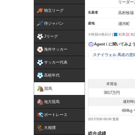
リーダー
独立リーグ
生産者
高村牧場
侍ジャパン
産地
浦河町
※性別の色分け [
:牡馬
:牝
Jリーグ
Agent i に聞いてみよ
海外サッカー
ステイウェル 馬名の意
サッカー代表
高校年代
本賞金
競馬
3817万円
地方競馬
連対時
484kg 
ボートレース
2017/3/30 00:00
大相撲
総合成績