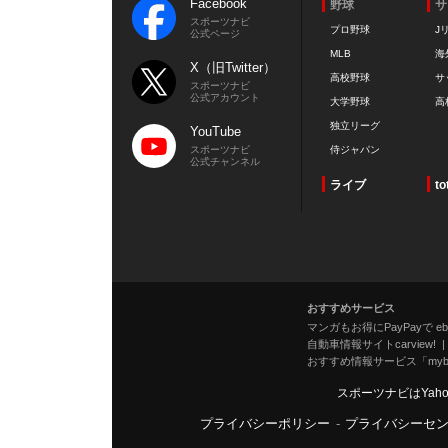
Facebook
野球
サ
スポーツナビ
プロ野球
J
公式ページ
MLB
海
X（旧Twitter）
高校野球
サ
スポーツナビ
公式アカウント
大学野球
高
独立リーグ
YouTube
スポーツナビ
侍ジャパン
公式チャンネル
ライブ
to
おすすめサービス
マンガもお得にPayPayで eboo
自動車情報サイトcarview!
おすすめ情報サービス「mybe
スポーツナビはYah
プライバシーポリシー
-
プライバシーセ