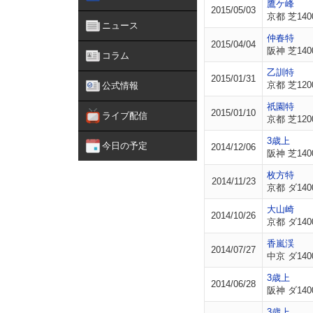
鷹ケ峰
2015/05/03
京都 芝140
ニュース
仲春特
2015/04/04
阪神 芝140
コラム
乙訓特
2015/01/31
京都 芝120
公式情報
祇園特
2015/01/10
ライブ配信
京都 芝120
3歳上
今日の予定
2014/12/06
阪神 芝140
枚方特
2014/11/23
京都 ダ140
大山崎
2014/10/26
京都 ダ140
香嵐渓
2014/07/27
中京 ダ140
3歳上
2014/06/28
阪神 ダ140
3歳上