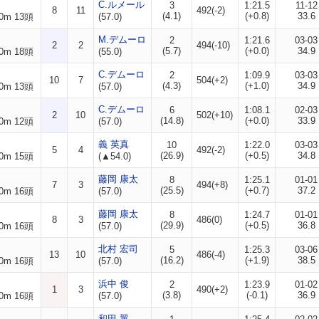
C.ルメール
3
1:21.5
11-12
8
11
492(-2)
(4.1)
(+0.8)
33.6
0m 13頭
(57.0)
M.デムーロ
2
1:21.6
03-03
2
2
494(-10)
(5.7)
(+0.0)
34.9
0m 18頭
(55.0)
C.デムーロ
2
1:09.9
03-03
10
7
504(+2)
(4.3)
(+1.0)
34.9
0m 13頭
(57.0)
C.デムーロ
6
1:08.1
02-03
2
10
502(+10)
(14.8)
(+0.0)
33.9
0m 12頭
(57.0)
義 英真
10
1:22.0
03-03
5
4
492(-2)
(26.9)
(+0.5)
34.8
0m 15頭
(▲54.0)
藤岡 康太
8
1:25.1
01-01
7
3
494(+8)
(25.5)
(+0.7)
37.2
0m 16頭
(57.0)
藤岡 康太
8
1:24.7
01-01
8
3
486(0)
(29.9)
(+0.5)
36.8
0m 16頭
(57.0)
北村 宏司
5
1:25.3
03-06
13
10
486(-4)
(16.2)
(+1.9)
38.5
0m 16頭
(57.0)
浜中 俊
2
1:23.9
01-02
1
3
490(+2)
(3.8)
(-0.1)
36.9
0m 16頭
(57.0)
和田 翼