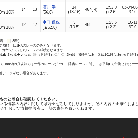
酒井 学
14
1:52.0
03-04-06
14
13
484(-4)
(137.6)
(+2.6)
37.0
0m 16頭
(56.0)
水口 優也
5
1:25.5
10-11
12
12
488
(10.5)
(+2.2)
37.0
0m 16頭
(▲52.0)
:2着
:3着 ]
走成績」はJRAのレースのみとなります。
方、海外で出走したレースの成績となります。
g減
:3kg減
:4kg減（※女性騎手のみ）
:2kg減（※5年以上、又は101勝以上の女性騎手
て 1993年4月以前では一部のレースが上4F、障害レースに関しては平均Fで計測されたデ
一部データがない場合があります。
ものと照合し確認してください。
いる情報の内容に関しては万全を期しておりますが、その内容の正確性およ
式会社および情報提供者は一切の責任を負いかねます。