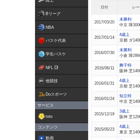
陸上
日付
レー
Bリーグ
未勝利
2017/03/20
中京 障300
NBA
4歳上
2017/01/14
京都 ダ140
バスケ代表
未勝利
2016/07/30
学生バスケ
小倉 障286
舞子特
NFL
2016/06/11
阪神 芝140
4歳上
他競技
2016/01/31
京都 芝140
Doスポーツ
知立特
2016/01/24
中京 芝140
サービス
3歳上
2015/12/19
toto
阪神 芝120
4歳上
コンテンツ
2015/05/23
東京 芝140
動画