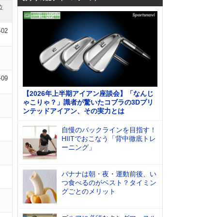
位
-02
-09
【2026年上半期アイアン座談会】「なんじ
ゃこりゃ？」識者が驚いたコブラの3Dプリ
ンテッドアイアン、その実力とは
自慢のバックラインを目指す！
HIITでおこなう「背中徹底トレ
ーニング」
バナナは朝・夜・運動前後、い
つ食べるのがベスト？タイミン
グごとのメリット