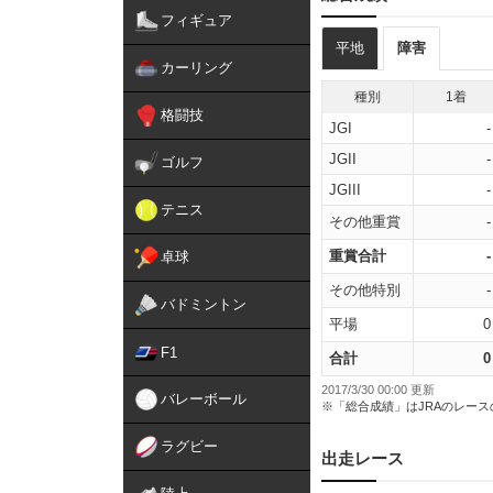
フィギュア
平地
障害
カーリング
種別
1着
格闘技
JGI
-
JGII
-
ゴルフ
JGIII
-
テニス
その他重賞
-
重賞合計
-
卓球
その他特別
-
バドミントン
平場
0
F1
合計
0
2017/3/30 00:00 更新
バレーボール
※「総合成績」はJRAのレー
ラグビー
出走レース