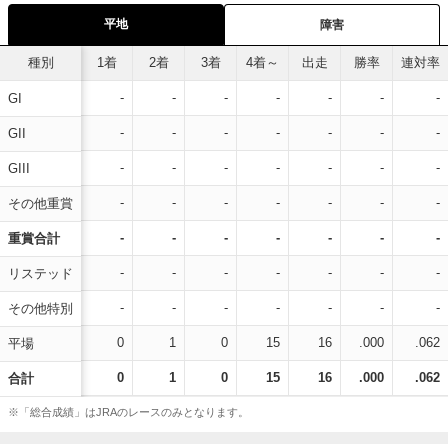
平地
障害
種別
1着
2着
3着
4着～
出走
勝率
連対率
-
-
-
-
-
-
-
GI
-
-
-
-
-
-
-
GII
-
-
-
-
-
-
-
GIII
-
-
-
-
-
-
-
その他重賞
-
-
-
-
-
-
-
重賞合計
-
-
-
-
-
-
-
リステッド
-
-
-
-
-
-
-
その他特別
0
1
0
15
16
.000
.062
平場
0
1
0
15
16
.000
.062
合計
※「総合成績」はJRAのレースのみとなります。