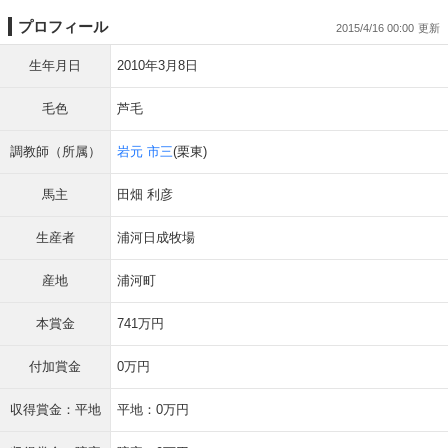
プロフィール
2015/4/16 00:00
生年月日
2010年3月8日
毛色
芦毛
調教師（所属）
岩元 市三
(栗東)
馬主
田畑 利彦
生産者
浦河日成牧場
産地
浦河町
本賞金
741万円
付加賞金
0万円
収得賞金：平地
平地：0万円