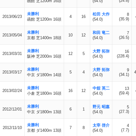
(24.8)
函館 芝1200m 16頭
(54.0)
未勝利
松田 大作
8
2013/06/23
4
16
(35.9)
函館 芝1200m 16頭
(54.0)
未勝利
和田 竜二
7
2013/05/04
10
12
(26.5)
京都 芝1400m 18頭
(54.0)
未勝利
大野 拓弥
16
2013/03/31
12
5
(228.4)
阪神 芝2000m 16頭
(54.0)
未勝利
大野 拓弥
9
2013/03/17
5
4
(34.1)
中京 ダ1800m 14頭
(54.0)
未勝利
中舘 英二
13
2013/02/24
16
12
(59.4)
小倉 芝1800m 16頭
(54.0)
未勝利
野元 昭嘉
5
2012/12/01
6
1
(27.3)
中京 ダ1800m 13頭
(54.0)
未勝利
太宰 啓介
4
2012/11/10
7
8
(7.7)
京都 ダ1400m 13頭
(54.0)