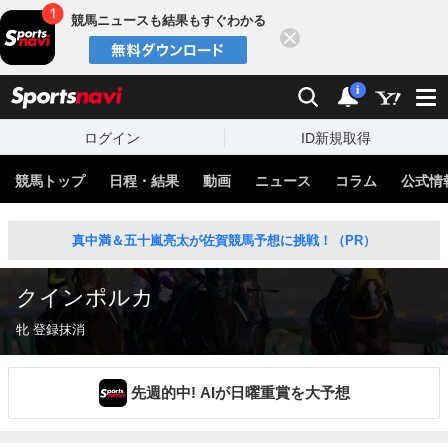
競馬ニュースも結果もすぐわかる
閉じる
スポーツナビ
検索
通知
i
ログイン
ID新規取得
競馬トップ
日程・結果
動画
ニュース
コラム
公式情
真中満＆五十嵐亮太が佐賀競馬予想に挑戦！（PR）
クインポルカ
牝 登録抹消
先週的中! AIが日曜重賞を大予想