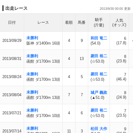
出走レース
2013/9/30 00:00
騎手
人気
日付
レース
着順
馬番
(オッズ)
(斤量)
未勝利
和田 竜二
6
2013/09/29
4
9
(17.8)
阪神 ダ1400m 16頭
(54.0)
未勝利
菱田 裕二
8
2013/08/31
4
13
(23.8)
函館 ダ1700m 13頭
(☆53.0)
未勝利
菱田 裕二
7
2013/08/24
4
5
(46.4)
函館 ダ1700m 13頭
(☆53.0)
未勝利
城戸 義政
8
2013/08/04
7
7
(24.9)
函館 ダ1700m 13頭
(▲51.0)
未勝利
菱田 裕二
7
2013/07/21
4
6
(23.5)
函館 ダ1700m 10頭
(☆53.0)
未勝利
松田 大作
9
2013/07/14
11
3