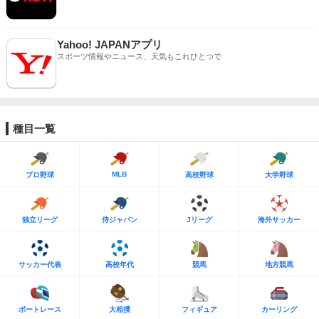
Yahoo! JAPANアプリ
スポーツ情報やニュース、天気もこれひとつで
種目一覧
MLB
プロ野球
高校野球
大学野球
独立リーグ
侍ジャパン
Jリーグ
海外サッカー
サッカー代表
高校年代
競馬
地方競馬
ボートレース
大相撲
フィギュア
カーリング