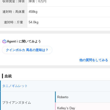
収得賞金：障害
障害：0万円
連対時：馬体重
458kg
連対時：斤量
54.0kg
Agent i に聞いてみよう
クインポルカ 馬名の意味は？
他の質問をしてみる
血統
タニノギムレット
Roberto
ブライアンズタイム
Kelley’s Day