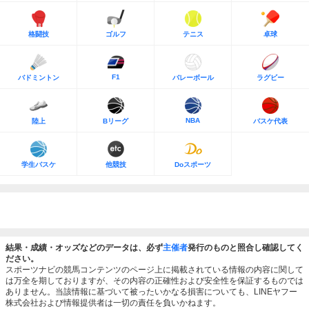
格闘技
ゴルフ
テニス
卓球
F1
バドミントン
バレーボール
ラグビー
NBA
陸上
Bリーグ
バスケ代表
学生バスケ
他競技
Doスポーツ
結果・成績・オッズなどのデータは、必ず
主催者
発行のものと照合し確認してく
ださい。
スポーツナビの競馬コンテンツのページ上に掲載されている情報の内容に関して
は万全を期しておりますが、その内容の正確性および安全性を保証するものでは
ありません。当該情報に基づいて被ったいかなる損害についても、LINEヤフー
株式会社および情報提供者は一切の責任を負いかねます。