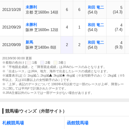
未勝利
和田 竜二
5
2012/10/28
6
6
(14.3)
京都 芝1600m 14頭
(54.0)
未勝利
和田 竜二
4
2012/09/29
4
1
(7.4)
阪神 芝1600m 12頭
(54.0)
新馬
和田 竜二
4
2012/09/09
2
2
(9.3)
阪神 芝1400m 8頭
(54.0)
2013/9/30 00:00 更新
※着順の色分け [
:1着
:2着
:3着 ]
※「平地競走成績」と「障害競走成績」はJRAのレースのみとなります。
※「出走レース」はJRA、地方、海外で出走したレースの成績となります。
※減量表示は[
:1kg減
:2kg減
:3kg減
:4kg減（※女性騎手のみ）
:2kg減（※5
年以上、又は101勝以上の女性騎手のみ）] です。
※「上3F」表記のデータについて 1993年4月以前では一部のレースが上4F、障害レー
スに関しては平均Fで計測されたデータです。
※JRA主催以外のレースでは一部データがない場合があります。
競馬場/ウィンズ（外部サイト）
札幌競馬場
函館競馬場