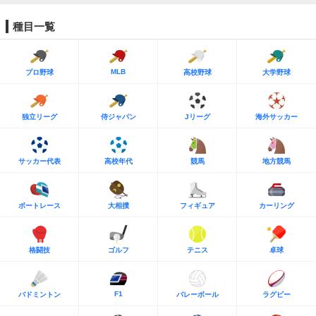
種目一覧
MLB
プロ野球
高校野球
大学野球
独立リーグ
侍ジャパン
Jリーグ
海外サッカー
サッカー代表
高校年代
競馬
地方競馬
ボートレース
大相撲
フィギュア
カーリング
格闘技
ゴルフ
テニス
卓球
F1
バドミントン
バレーボール
ラグビー