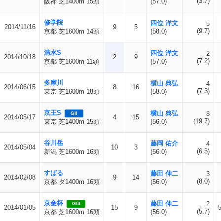
(3.7)
阪神 芝1400m 15頭
(57.0)
修学院
四位 洋文
5
2014/11/16
9
5
(9.7)
京都 芝1600m 14頭
(58.0)
清水S
四位 洋文
2
2014/10/18
2
9
(7.2)
京都 芝1600m 11頭
(57.0)
多摩川
横山 典弘
4
2014/06/15
8
16
(7.3)
東京 芝1600m 18頭
(58.0)
京王S
横山 典弘
8
GII
2014/05/17
4
15
(19.7)
東京 芝1400m 15頭
(56.0)
谷川岳
藤岡 佑介
4
2014/05/04
10
3
(6.5)
新潟 芝1600m 16頭
(56.0)
すばる
藤田 伸二
3
2014/02/08
9
14
(8.0)
京都 ダ1400m 16頭
(56.0)
京金杯
藤田 伸二
2
GIII
2014/01/05
15
9
(5.7)
京都 芝1600m 16頭
(56.0)