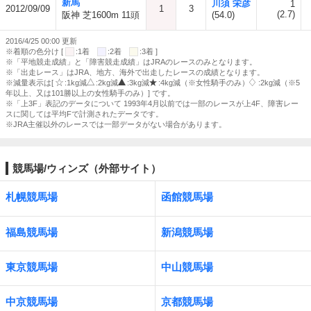
新馬
川須 栄彦
1
2012/09/09
1
3
(2.7)
阪神 芝1600m 11頭
(54.0)
2016/4/25 00:00 更新
※着順の色分け [
:1着
:2着
:3着 ]
※「平地競走成績」と「障害競走成績」はJRAのレースのみとなります。
※「出走レース」はJRA、地方、海外で出走したレースの成績となります。
※減量表示は[
:1kg減
:2kg減
:3kg減
:4kg減（※女性騎手のみ）
:2kg減（※5
年以上、又は101勝以上の女性騎手のみ）] です。
※「上3F」表記のデータについて 1993年4月以前では一部のレースが上4F、障害レー
スに関しては平均Fで計測されたデータです。
※JRA主催以外のレースでは一部データがない場合があります。
競馬場/ウィンズ（外部サイト）
札幌競馬場
函館競馬場
福島競馬場
新潟競馬場
東京競馬場
中山競馬場
中京競馬場
京都競馬場