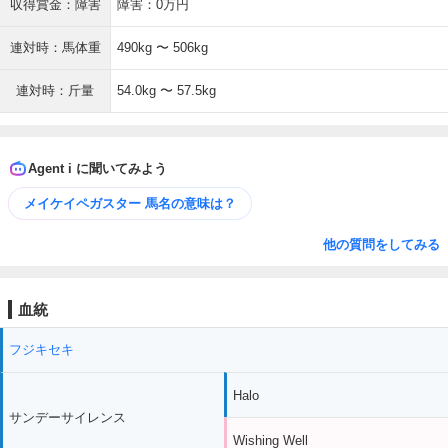
収得賞金：障害
障害：0万円
連対時：馬体重
490kg 〜 506kg
連対時：斤量
54.0kg 〜 57.5kg
Agent i に聞いてみよう
メイケイペガスター 馬名の意味は？
他の質問をしてみる
血統
フジキセキ
Halo
サンデーサイレンス
Wishing Well