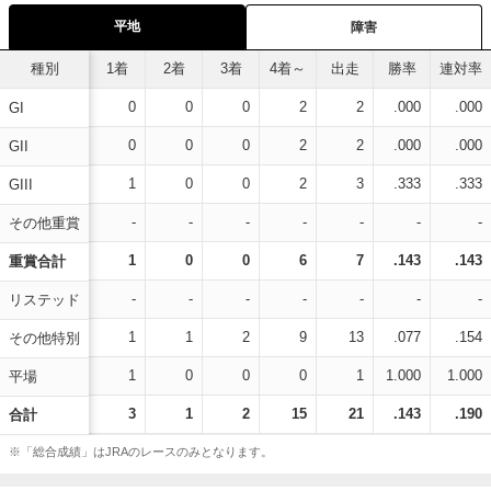
平地
障害
種別
1着
2着
3着
4着～
出走
勝率
連対率
0
0
0
2
2
.000
.000
GI
0
0
0
2
2
.000
.000
GII
1
0
0
2
3
.333
.333
GIII
-
-
-
-
-
-
-
その他重賞
1
0
0
6
7
.143
.143
重賞合計
-
-
-
-
-
-
-
リステッド
1
1
2
9
13
.077
.154
その他特別
1
0
0
0
1
1.000
1.000
平場
3
1
2
15
21
.143
.190
合計
※「総合成績」はJRAのレースのみとなります。