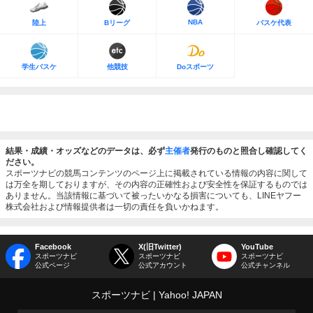
NBA
陸上
Bリーグ
バスケ代表
学生バスケ
他競技
Doスポーツ
結果・成績・オッズなどのデータは、必ず
主催者
発行のものと照合し確認してく
ださい。
スポーツナビの競馬コンテンツのページ上に掲載されている情報の内容に関して
は万全を期しておりますが、その内容の正確性および安全性を保証するものでは
ありません。当該情報に基づいて被ったいかなる損害についても、LINEヤフー
株式会社および情報提供者は一切の責任を負いかねます。
Facebook
X(旧Twitter)
YouTube
スポーツナビ
スポーツナビ
スポーツナビ
公式ページ
公式アカウント
公式チャンネル
スポーツナビ
Yahoo! JAPAN