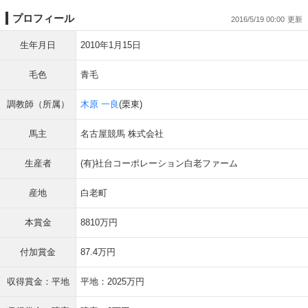
プロフィール
2016/5/19 00:00
生年月日
2010年1月15日
毛色
青毛
調教師（所属）
木原 一良
(栗東)
馬主
名古屋競馬 株式会社
生産者
(有)社台コーポレーション白老ファーム
産地
白老町
本賞金
8810万円
付加賞金
87.4万円
収得賞金：平地
平地：2025万円