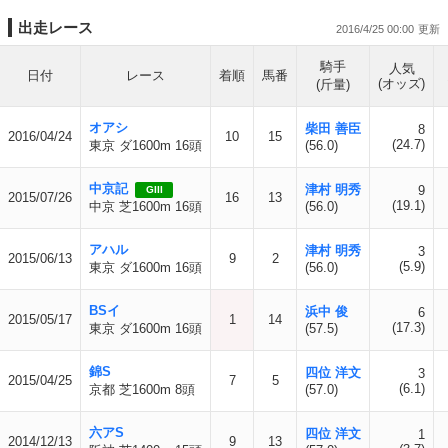
出走レース
2016/4/25 00:00
騎手
人気
日付
レース
着順
馬番
(オッズ)
(斤量)
オアシ
柴田 善臣
8
2016/04/24
10
15
(24.7)
東京 ダ1600m 16頭
(56.0)
中京記
津村 明秀
9
GIII
2015/07/26
16
13
(19.1)
中京 芝1600m 16頭
(56.0)
アハル
津村 明秀
3
2015/06/13
9
2
(5.9)
東京 ダ1600m 16頭
(56.0)
BSイ
浜中 俊
6
2015/05/17
1
14
(17.3)
東京 ダ1600m 16頭
(57.5)
錦S
四位 洋文
3
2015/04/25
7
5
(6.1)
京都 芝1600m 8頭
(57.0)
六アS
四位 洋文
1
2014/12/13
9
13