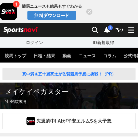
競馬ニュースも結果もすぐわかる
閉じる
スポーツナビ
検索
通知
i
ログイン
ID新規取得
競馬トップ
日程・結果
動画
ニュース
コラム
公式情
真中満＆五十嵐亮太が佐賀競馬予想に挑戦！（PR）
メイケイペガスター
牡 登録抹消
先週的中! AIが平安エルムSを大予想