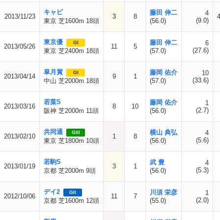
キャピ
藤田 伸二
4
2013/11/23
3
8
(9.0)
東京 芝1600m 18頭
(56.0)
東京優
藤田 伸二
6
GI
2013/05/26
11
5
(27.6)
東京 芝2400m 18頭
(57.0)
皐月賞
藤岡 佑介
10
GI
2013/04/14
9
1
(33.6)
中山 芝2000m 18頭
(57.0)
若葉S
藤岡 佑介
1
2013/03/16
8
10
(2.7)
阪神 芝2000m 11頭
(56.0)
共同通
横山 典弘
4
GIII
2013/02/10
1
8
(5.6)
東京 芝1800m 10頭
(56.0)
若駒S
武 豊
4
2013/01/19
3
1
(5.3)
京都 芝2000m 9頭
(56.0)
デイ2
川須 栄彦
1
GII
2012/10/06
11
7
(2.0)
京都 芝1600m 12頭
(55.0)