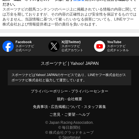
ださい。
スポーツナビの競馬コンテンツのページ上に掲載されている情報の内容に関して
は万全を期しておりますが、その内容の正確性および安全性を保証するものでは
ありません。当該情報に基づいて被ったいかなる損害についても、LINEヤフー
株式会社および情報提供者は一切の責任を負いかねます。
Facebook
X(旧Twitter)
YouTube
スポーツナビ
スポーツナビ
スポーツナビ
公式ページ
公式アカウント
公式チャンネル
スポーツナビ
Yahoo! JAPAN
スポーツナビはYahoo! JAPANのサービスであり、LINEヤフー株式会社がス
ポーツナビ株式会社と協力して運営しています。
プライバシーポリシー
プライバシーセンター
規約
会社概要
免責事項
広告掲載について
スタッフ募集
ご意見・ご要望
ヘルプ
© Japan Racing Association.
© 毎日新聞社
© 株式会社グラッドキューブ
© Sportsnavi