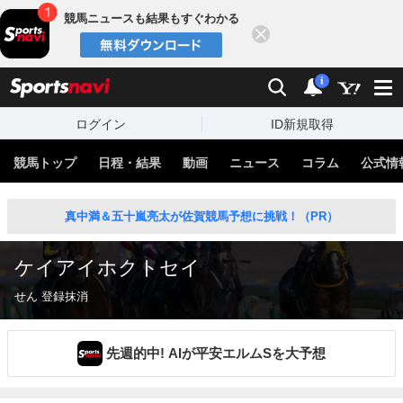
競馬ニュースも結果もすぐわかる
閉じる
スポーツナビ
検索
通知
i
ログイン
ID新規取得
競馬トップ
日程・結果
動画
ニュース
コラム
公式情
真中満＆五十嵐亮太が佐賀競馬予想に挑戦！（PR）
ケイアイホクトセイ
せん 登録抹消
先週的中! AIが平安エルムSを大予想