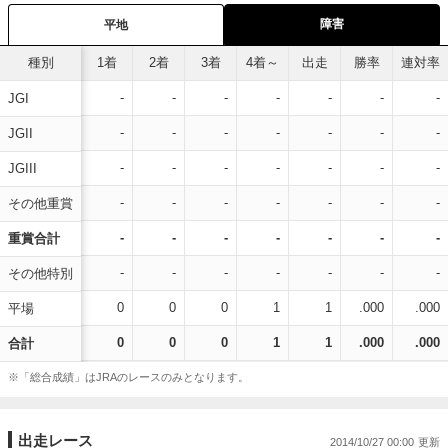
障害
平地
種別
1着
2着
3着
4着～
出走
勝率
連対率
-
-
-
-
-
-
-
JGI
-
-
-
-
-
-
-
JGII
-
-
-
-
-
-
-
JGIII
-
-
-
-
-
-
-
その他重賞
-
-
-
-
-
-
-
重賞合計
-
-
-
-
-
-
-
その他特別
0
0
0
1
1
.000
.000
平場
0
0
0
1
1
.000
.000
合計
※「総合成績」はJRAのレースのみとなります。
出走レース
2014/10/27 00:00