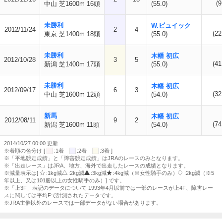
(9
中山 芝1600m 16頭
(55.0)
未勝利
W.ビュイック
2012/11/24
2
4
(22
東京 芝1400m 18頭
(55.0)
未勝利
木幡 初広
2012/10/28
3
5
(41
新潟 芝1400m 17頭
(55.0)
未勝利
木幡 初広
2012/09/17
6
3
(32
中山 芝1600m 12頭
(54.0)
新馬
木幡 初広
2012/08/11
9
2
(74
新潟 芝1600m 11頭
(54.0)
2014/10/27 00:00 更新
※着順の色分け [
:1着
:2着
:3着 ]
※「平地競走成績」と「障害競走成績」はJRAのレースのみとなります。
※「出走レース」はJRA、地方、海外で出走したレースの成績となります。
※減量表示は[
:1kg減
:2kg減
:3kg減
:4kg減（※女性騎手のみ）
:2kg減（※5
年以上、又は101勝以上の女性騎手のみ）] です。
※「上3F」表記のデータについて 1993年4月以前では一部のレースが上4F、障害レー
スに関しては平均Fで計測されたデータです。
※JRA主催以外のレースでは一部データがない場合があります。