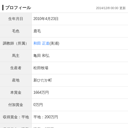
プロフィール
2014/12/8 00:00
生年月日
2010年4月23日
毛色
鹿毛
調教師（所属）
和田 正道
(美浦)
馬主
亀田 和弘
生産者
松田牧場
産地
新ひだか町
本賞金
1664万円
付加賞金
0万円
収得賞金：平地
平地：200万円