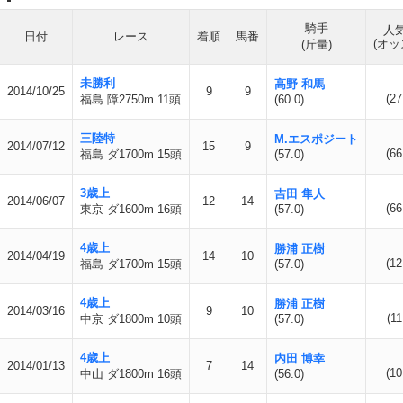
騎手
人
日付
レース
着順
馬番
(オッ
(斤量)
未勝利
高野 和馬
2014/10/25
9
9
(27
福島 障2750m 11頭
(60.0)
三陸特
M.エスポジート
2014/07/12
15
9
(66
福島 ダ1700m 15頭
(57.0)
3歳上
吉田 隼人
2014/06/07
12
14
(66
東京 ダ1600m 16頭
(57.0)
4歳上
勝浦 正樹
2014/04/19
14
10
(12
福島 ダ1700m 15頭
(57.0)
4歳上
勝浦 正樹
2014/03/16
9
10
(11
中京 ダ1800m 10頭
(57.0)
4歳上
内田 博幸
2014/01/13
7
14
(10
中山 ダ1800m 16頭
(56.0)