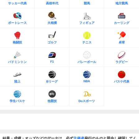
サッカー代表
高校年代
競馬
地方競馬
ボートレース
大相撲
フィギュア
カーリング
格闘技
ゴルフ
テニス
卓球
F1
バドミントン
バレーボール
ラグビー
NBA
陸上
Bリーグ
バスケ代表
学生バスケ
他競技
Doスポーツ
結果・成績・オッズなどのデータは、必ず
主催者
発行のものと照合し確認してく