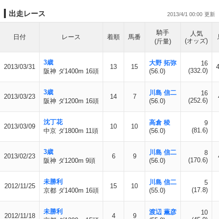
出走レース
2013/4/1 00:00
騎手
人気
日付
レース
着順
馬番
(オッズ)
(斤量)
3歳
大野 拓弥
16
2013/03/31
13
15
(332.0)
阪神 ダ1400m 16頭
(56.0)
3歳
川島 信二
16
2013/03/23
14
7
(252.6)
阪神 ダ1200m 16頭
(56.0)
沈丁花
高倉 稜
9
2013/03/09
10
10
(81.6)
中京 ダ1800m 11頭
(56.0)
3歳
川島 信二
8
2013/02/23
6
9
(170.6)
阪神 ダ1200m 9頭
(56.0)
未勝利
川島 信二
5
2012/11/25
15
10
(17.8)
京都 ダ1400m 16頭
(55.0)
未勝利
渡辺 薫彦
10
2012/11/18
4
9