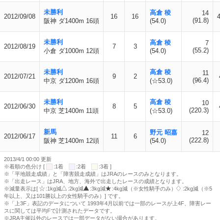
未勝利
高倉 稜
14
2012/09/08
16
16
(91.8)
阪神 ダ1400m 16頭
(54.0)
未勝利
高倉 稜
7
2012/08/19
7
3
(55.2)
小倉 ダ1000m 12頭
(54.0)
未勝利
高倉 稜
11
2012/07/21
9
2
(96.4)
中京 ダ1200m 16頭
(☆53.0)
未勝利
高倉 稜
10
2012/06/30
8
5
(220.3)
中京 芝1400m 11頭
(☆53.0)
新馬
野元 昭嘉
12
2012/06/17
11
6
(222.8)
阪神 芝1400m 12頭
(54.0)
2013/4/1 00:00 更新
※着順の色分け [
:1着
:2着
:3着 ]
※「平地競走成績」と「障害競走成績」はJRAのレースのみとなります。
※「出走レース」はJRA、地方、海外で出走したレースの成績となります。
※減量表示は[
:1kg減
:2kg減
:3kg減
:4kg減（※女性騎手のみ）
:2kg減（※5
年以上、又は101勝以上の女性騎手のみ）] です。
※「上3F」表記のデータについて 1993年4月以前では一部のレースが上4F、障害レー
スに関しては平均Fで計測されたデータです。
※JRA主催以外のレースでは一部データがない場合があります。