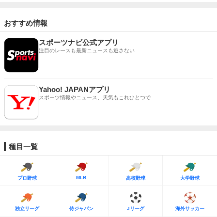
おすすめ情報
スポーツナビ公式アプリ
注目のレースも最新ニュースも逃さない
Yahoo! JAPANアプリ
スポーツ情報やニュース、天気もこれひとつで
種目一覧
MLB
プロ野球
高校野球
大学野球
独立リーグ
侍ジャパン
Jリーグ
海外サッカー