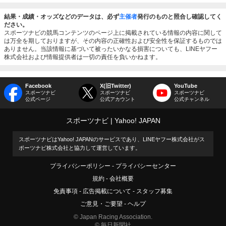
結果・成績・オッズなどのデータは、必ず
主催者
発行のものと照合し確認してく
ださい。
スポーツナビの競馬コンテンツのページ上に掲載されている情報の内容に関して
は万全を期しておりますが、その内容の正確性および安全性を保証するものでは
ありません。当該情報に基づいて被ったいかなる損害についても、LINEヤフー
株式会社および情報提供者は一切の責任を負いかねます。
Facebook
X(旧Twitter)
YouTube
スポーツナビ
スポーツナビ
スポーツナビ
公式ページ
公式アカウント
公式チャンネル
スポーツナビ
Yahoo! JAPAN
スポーツナビはYahoo! JAPANのサービスであり、LINEヤフー株式会社がス
ポーツナビ株式会社と協力して運営しています。
プライバシーポリシー
プライバシーセンター
規約
会社概要
免責事項
広告掲載について
スタッフ募集
ご意見・ご要望
ヘルプ
© Japan Racing Association.
© 毎日新聞社