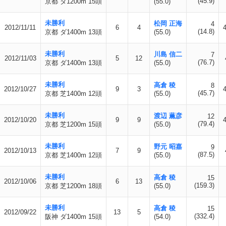
(45.9)
京都 ダ1200m 15頭
(55.0)
未勝利
松岡 正海
4
2012/11/11
6
4
(14.8)
京都 ダ1400m 13頭
(55.0)
未勝利
川島 信二
7
2012/11/03
5
12
(76.7)
京都 ダ1400m 13頭
(55.0)
未勝利
高倉 稜
8
2012/10/27
9
3
(45.7)
京都 芝1400m 12頭
(55.0)
未勝利
渡辺 薫彦
12
2012/10/20
9
9
(79.4)
京都 芝1200m 15頭
(55.0)
未勝利
野元 昭嘉
9
2012/10/13
7
9
(87.5)
京都 芝1400m 12頭
(55.0)
未勝利
高倉 稜
15
2012/10/06
6
13
(159.3)
京都 芝1200m 18頭
(55.0)
未勝利
高倉 稜
15
2012/09/22
13
5
(332.4)
阪神 ダ1400m 15頭
(54.0)