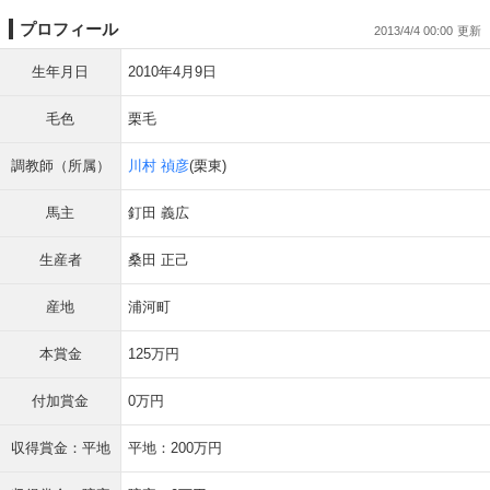
プロフィール
2013/4/4 00:00
生年月日
2010年4月9日
毛色
栗毛
調教師（所属）
川村 禎彦
(栗東)
馬主
釘田 義広
生産者
桑田 正己
産地
浦河町
本賞金
125万円
付加賞金
0万円
収得賞金：平地
平地：200万円