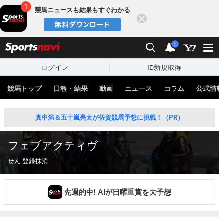
競馬ニュースも結果もすぐわかる
閉じる
スポーツナビ
検索
通知
i
ログイン
ID新規取得
競馬トップ
日程・結果
動画
ニュース
コラム
公式情
真中満＆五十嵐亮太が佐賀競馬予想に挑戦！（PR）
フェブアクティヴ
せん 登録抹消
先週的中! AIが日曜重賞を大予想