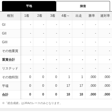
平地
障害
種別
1着
2着
3着
4着～
出走
勝率
連対率
-
-
-
-
-
-
-
GI
-
-
-
-
-
-
-
GII
-
-
-
-
-
-
-
GIII
-
-
-
-
-
-
-
その他重賞
-
-
-
-
-
-
-
重賞合計
-
-
-
-
-
-
-
リステッド
0
0
0
1
1
.000
.000
その他特別
0
0
0
17
17
.000
.000
平場
0
0
0
18
18
.000
.000
合計
※「総合成績」はJRAのレースのみとなります。