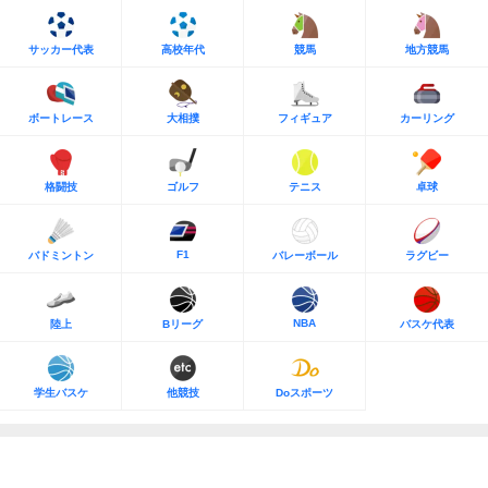
サッカー代表
高校年代
競馬
地方競馬
ボートレース
大相撲
フィギュア
カーリング
格闘技
ゴルフ
テニス
卓球
F1
バドミントン
バレーボール
ラグビー
NBA
陸上
Bリーグ
バスケ代表
学生バスケ
他競技
Doスポーツ