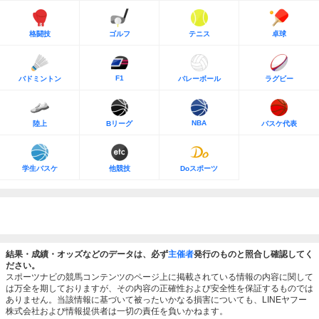
格闘技
ゴルフ
テニス
卓球
F1
バドミントン
バレーボール
ラグビー
NBA
陸上
Bリーグ
バスケ代表
学生バスケ
他競技
Doスポーツ
結果・成績・オッズなどのデータは、必ず
主催者
発行のものと照合し確認してく
ださい。
スポーツナビの競馬コンテンツのページ上に掲載されている情報の内容に関して
は万全を期しておりますが、その内容の正確性および安全性を保証するものでは
ありません。当該情報に基づいて被ったいかなる損害についても、LINEヤフー
株式会社および情報提供者は一切の責任を負いかねます。