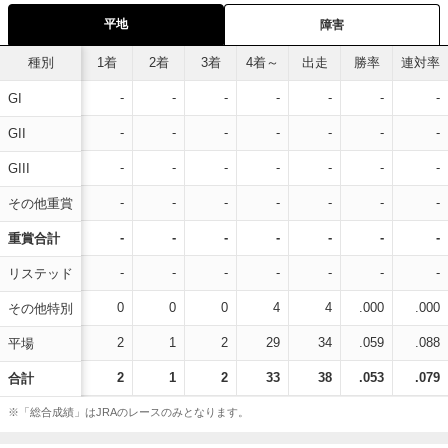
平地
障害
種別
1着
2着
3着
4着～
出走
勝率
連対率
-
-
-
-
-
-
-
GI
-
-
-
-
-
-
-
GII
-
-
-
-
-
-
-
GIII
-
-
-
-
-
-
-
その他重賞
-
-
-
-
-
-
-
重賞合計
-
-
-
-
-
-
-
リステッド
0
0
0
4
4
.000
.000
その他特別
2
1
2
29
34
.059
.088
平場
2
1
2
33
38
.053
.079
合計
※「総合成績」はJRAのレースのみとなります。