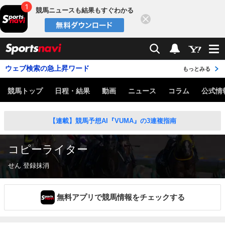
競馬ニュースも結果もすぐわかる
閉じる
スポーツナビ
検索
通知
ウェブ検索の急上昇ワード
もっとみる
競馬トップ
日程・結果
動画
ニュース
コラム
公式情
【連載】競馬予想AI『VUMA』の3連複指南
コピーライター
せん 登録抹消
無料アプリで競馬情報をチェックする