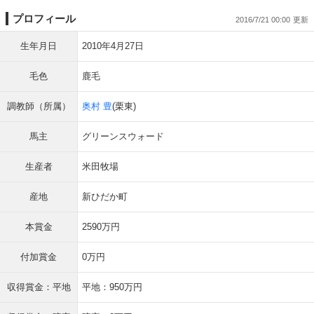
プロフィール
2016/7/21 00:00
生年月日
2010年4月27日
毛色
鹿毛
調教師（所属）
奥村 豊
(栗東)
馬主
グリーンスウォード
生産者
米田牧場
産地
新ひだか町
本賞金
2590万円
付加賞金
0万円
収得賞金：平地
平地：950万円