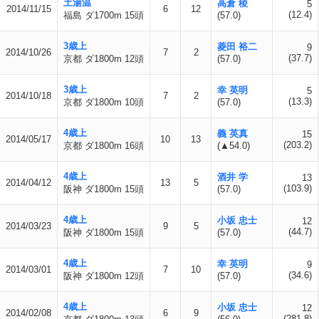
土湯温
高倉 稜
5
2014/11/15
6
12
(12.4)
福島 ダ1700m 15頭
(57.0)
3歳上
菱田 裕二
9
2014/10/26
7
2
(37.7)
京都 ダ1800m 12頭
(57.0)
3歳上
幸 英明
5
2014/10/18
7
2
(13.3)
京都 ダ1800m 10頭
(57.0)
4歳上
義 英真
15
2014/05/17
10
13
(203.2)
京都 ダ1800m 16頭
(▲54.0)
4歳上
酒井 学
13
2014/04/12
13
5
(103.9)
阪神 ダ1800m 15頭
(57.0)
4歳上
小坂 忠士
12
2014/03/23
9
5
(44.7)
阪神 ダ1800m 15頭
(57.0)
4歳上
幸 英明
9
2014/03/01
7
10
(34.6)
阪神 ダ1800m 12頭
(57.0)
4歳上
小坂 忠士
12
2014/02/08
6
9
(281.8)