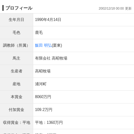
プロフィール
2002/12/18 00:00
生年月日
1990年4月14日
毛色
鹿毛
調教師（所属）
飯田 明弘
(栗東)
馬主
有限会社 高昭牧場
生産者
高昭牧場
産地
浦河町
本賞金
8060万円
付加賞金
109.2万円
収得賞金：平地
平地：1360万円