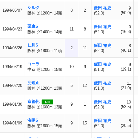
シルク
飯田 祐史
9
1994/05/07
8
2
(50.0)
阪神 芝1200m 14頭
(52.0)
栗東S
飯田 祐史
9
1994/04/23
11
8
(16.8)
阪神 ダ1400m 14頭
(52.0)
仁川S
飯田 祐史
8
1994/03/26
2
11
(46.1)
阪神 ダ1800m 11頭
(52.0)
コーラ
飯田 祐史
9
1994/03/19
10
9
(19.1)
中京 芝1200m 15頭
(51.0)
淀短距
飯田 祐史
11
1994/02/20
5
12
(21.0)
阪神 芝1200m 13頭
(51.0)
京都牝
飯田 祐史
10
GIII
1994/01/30
9
1
(53.5)
阪神 芝1600m 13頭
(52.0)
洛陽S
飯田 祐史
8
1994/01/09
9
15
(20.5)
阪神 芝1600m 15頭
(52.0)