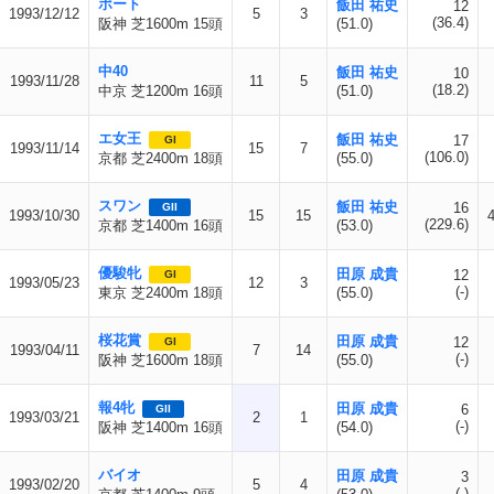
ポート
飯田 祐史
12
1993/12/12
5
3
(36.4)
阪神 芝1600m 15頭
(51.0)
中40
飯田 祐史
10
1993/11/28
11
5
(18.2)
中京 芝1200m 16頭
(51.0)
エ女王
飯田 祐史
17
GI
1993/11/14
15
7
(106.0)
京都 芝2400m 18頭
(55.0)
スワン
飯田 祐史
16
GII
1993/10/30
15
15
(229.6)
京都 芝1400m 16頭
(53.0)
優駿牝
田原 成貴
12
GI
1993/05/23
12
3
(-)
東京 芝2400m 18頭
(55.0)
桜花賞
田原 成貴
12
GI
1993/04/11
7
14
(-)
阪神 芝1600m 18頭
(55.0)
報4牝
田原 成貴
6
GII
1993/03/21
2
1
(-)
阪神 芝1400m 16頭
(54.0)
バイオ
田原 成貴
3
1993/02/20
5
4
(-)