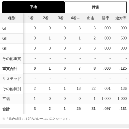
平地
障害
種別
1着
2着
3着
4着～
出走
勝率
連対率
0
0
0
3
3
.000
.000
GI
0
1
0
1
2
.000
.500
GII
0
0
0
3
3
.000
.000
GIII
-
-
-
-
-
-
-
その他重賞
0
1
0
7
8
.000
.125
重賞合計
-
-
-
-
-
-
-
リステッド
2
1
1
18
22
.091
.136
その他特別
1
0
0
0
1
1.000
1.000
平場
3
2
1
25
31
.097
.161
合計
※「総合成績」はJRAのレースのみとなります。