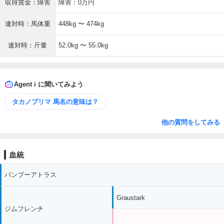
収得賞金：障害
障害：0万円
連対時：馬体重
448kg 〜 474kg
連対時：斤量
52.0kg 〜 55.0kg
Agent i に聞いてみよう
タカノプリマ 馬名の意味は？
他の質問をしてみる
血統
バンブーアトラス
Graustark
ジムフレンチ