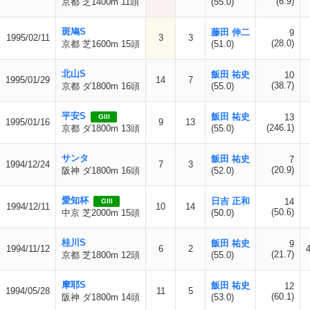
(6.9)
京都 芝1400m 11頭
(55.0)
斑鳩S
藤田 伸二
9
1995/02/11
3
3
(28.0)
京都 芝1600m 15頭
(51.0)
北山S
飯田 祐史
10
1995/01/29
14
7
(38.7)
京都 ダ1800m 16頭
(55.0)
平安S
飯田 祐史
13
GIII
1995/01/16
9
13
(246.1)
京都 ダ1800m 13頭
(55.0)
サンタ
飯田 祐史
7
1994/12/24
7
3
(20.9)
阪神 ダ1800m 16頭
(52.0)
愛知杯
日吉 正和
14
GIII
1994/12/11
10
14
(50.6)
中京 芝2000m 15頭
(50.0)
桂川S
飯田 祐史
9
1994/11/12
6
2
(21.7)
京都 芝1800m 12頭
(55.0)
摩耶S
飯田 祐史
12
1994/05/28
11
5
(60.1)
阪神 ダ1800m 14頭
(53.0)