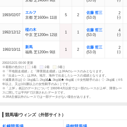
京都 芝1400m 9頭
(53.0)
エルフ
佐藤 哲三
2
1993/02/07
5
2
(-)
京都 芝1600m 11頭
(53.0)
樅の木
佐藤 哲三
4
1992/12/12
1
1
(-)
中京 芝1200m 12頭
(53.0)
新馬
佐藤 哲三
2
1992/10/11
1
2
(-)
福島 芝1200m 9頭
(53.0)
2002/12/21 00:00 更新
※着順の色分け [
:1着
:2着
:3着 ]
※「平地競走成績」と「障害競走成績」はJRAのレースのみとなります。
※「出走レース」はJRA、地方、海外で出走したレースの成績となります。
※減量表示は[
:1kg減
:2kg減
:3kg減
:4kg減（※女性騎手のみ）
:2kg減（※5
年以上、又は101勝以上の女性騎手のみ）] です。
※「上3F」表記のデータについて 1993年4月以前では一部のレースが上4F、障害レー
スに関しては平均Fで計測されたデータです。
※JRA主催以外のレースでは一部データがない場合があります。
競馬場/ウィンズ（外部サイト）
札幌競馬場
函館競馬場