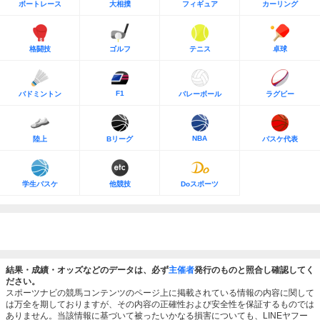
ボートレース
大相撲
フィギュア
カーリング
格闘技
ゴルフ
テニス
卓球
F1
バドミントン
バレーボール
ラグビー
NBA
陸上
Bリーグ
バスケ代表
学生バスケ
他競技
Doスポーツ
結果・成績・オッズなどのデータは、必ず
主催者
発行のものと照合し確認してく
ださい。
スポーツナビの競馬コンテンツのページ上に掲載されている情報の内容に関して
は万全を期しておりますが、その内容の正確性および安全性を保証するものでは
ありません。当該情報に基づいて被ったいかなる損害についても、LINEヤフー