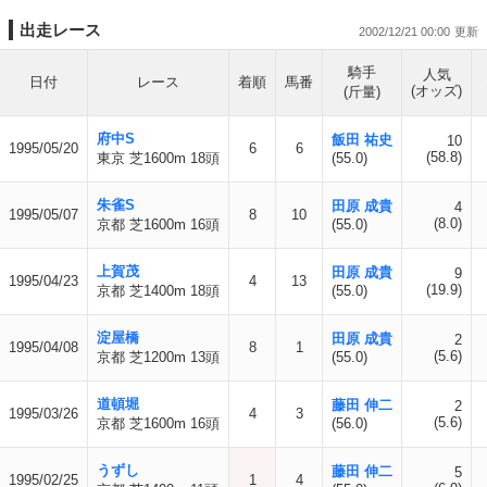
出走レース
2002/12/21 00:00
騎手
人気
日付
レース
着順
馬番
(オッズ)
(斤量)
府中S
飯田 祐史
10
1995/05/20
6
6
(58.8)
東京 芝1600m 18頭
(55.0)
朱雀S
田原 成貴
4
1995/05/07
8
10
(8.0)
京都 芝1600m 16頭
(55.0)
上賀茂
田原 成貴
9
1995/04/23
4
13
(19.9)
京都 芝1400m 18頭
(55.0)
淀屋橋
田原 成貴
2
1995/04/08
8
1
(5.6)
京都 芝1200m 13頭
(55.0)
道頓堀
藤田 伸二
2
1995/03/26
4
3
(5.6)
京都 芝1600m 16頭
(56.0)
うずし
藤田 伸二
5
1995/02/25
1
4