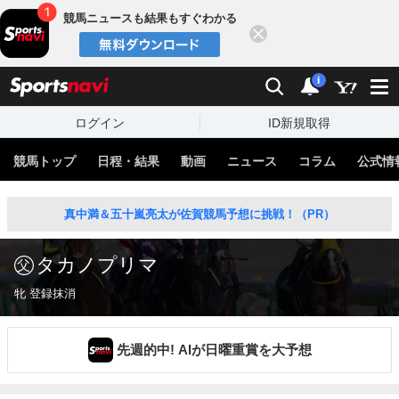
競馬ニュースも結果もすぐわかる
閉じる
スポーツナビ
検索
通知
i
ログイン
ID新規取得
競馬トップ
日程・結果
動画
ニュース
コラム
公式情
真中満＆五十嵐亮太が佐賀競馬予想に挑戦！（PR）
タカノプリマ
牝 登録抹消
先週的中! AIが日曜重賞を大予想