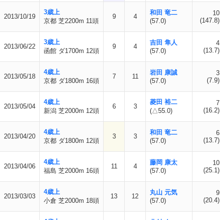
3歳上
和田 竜二
10
2013/10/19
9
4
(147.8)
京都 芝2200m 11頭
(57.0)
3歳上
吉田 隼人
4
2013/06/22
9
4
(13.7)
函館 ダ1700m 12頭
(57.0)
4歳上
岩田 康誠
3
2013/05/18
7
11
(7.9)
京都 ダ1800m 16頭
(57.0)
4歳上
菱田 裕二
7
2013/05/04
6
3
(16.2)
新潟 芝2000m 12頭
(△55.0)
4歳上
和田 竜二
6
2013/04/20
3
3
(13.7)
京都 ダ1800m 12頭
(57.0)
4歳上
藤岡 康太
10
2013/04/06
11
4
(25.1)
福島 芝2000m 16頭
(57.0)
4歳上
丸山 元気
9
2013/03/03
13
12
(20.4)
小倉 芝2000m 18頭
(57.0)