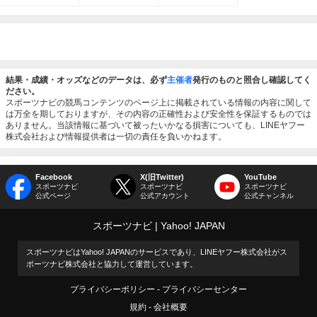
結果・成績・オッズなどのデータは、必ず
主催者
発行のものと照合し確認してく
ださい。
スポーツナビの競馬コンテンツのページ上に掲載されている情報の内容に関して
は万全を期しておりますが、その内容の正確性および安全性を保証するものでは
ありません。当該情報に基づいて被ったいかなる損害についても、LINEヤフー
株式会社および情報提供者は一切の責任を負いかねます。
Facebook
X(旧Twitter)
YouTube
スポーツナビ
スポーツナビ
スポーツナビ
公式ページ
公式アカウント
公式チャンネル
スポーツナビ
Yahoo! JAPAN
スポーツナビはYahoo! JAPANのサービスであり、LINEヤフー株式会社がス
ポーツナビ株式会社と協力して運営しています。
プライバシーポリシー
プライバシーセンター
規約
会社概要