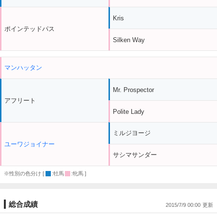
Kris
ポインテッドパス
Silken Way
マンハッタン
Mr. Prospector
アフリート
Polite Lady
ミルジヨージ
ユーワジョイナー
サシマサンダー
※性別の色分け [
:牡馬
:牝馬 ]
総合成績
2015/7/9 00:00