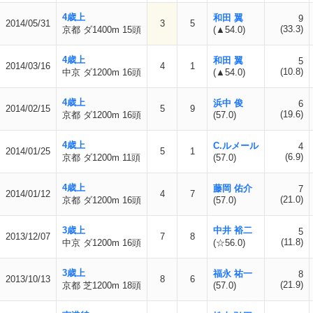
4歳上
和田 翼
9
2014/05/31
3
5
(33.3)
京都 ダ1400m 15頭
(▲54.0)
4歳上
和田 翼
5
2014/03/16
4
1
(10.8)
中京 ダ1200m 16頭
(▲54.0)
4歳上
浜中 俊
6
2014/02/15
5
9
(19.6)
京都 ダ1200m 16頭
(57.0)
4歳上
C.ルメール
4
2014/01/25
5
1
(6.9)
京都 ダ1200m 11頭
(57.0)
4歳上
藤岡 佑介
7
2014/01/12
4
7
(21.0)
京都 ダ1200m 16頭
(57.0)
3歳上
中井 裕二
5
2013/12/07
7
8
(11.8)
中京 ダ1200m 16頭
(☆56.0)
3歳上
福永 祐一
8
2013/10/13
8
6
(21.9)
京都 芝1200m 18頭
(57.0)