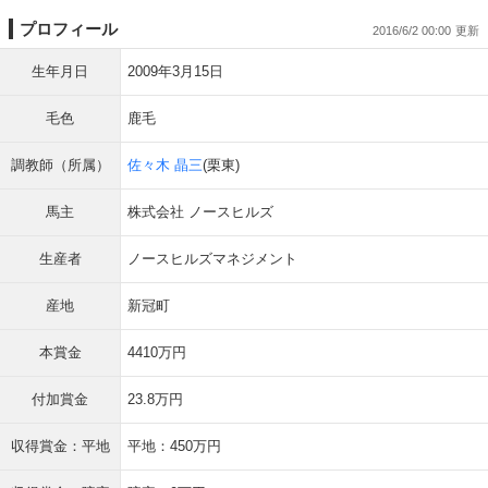
プロフィール
2016/6/2 00:00
生年月日
2009年3月15日
毛色
鹿毛
調教師（所属）
佐々木 晶三
(栗東)
馬主
株式会社 ノースヒルズ
生産者
ノースヒルズマネジメント
産地
新冠町
本賞金
4410万円
付加賞金
23.8万円
収得賞金：平地
平地：450万円