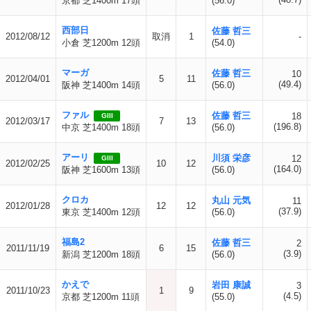
京都 芝1400m 17頭
(56.0)
西部日
佐藤 哲三
2012/08/12
取消
1
-
小倉 芝1200m 12頭
(54.0)
マーガ
佐藤 哲三
10
2012/04/01
5
11
(49.4)
阪神 芝1400m 14頭
(56.0)
ファル
佐藤 哲三
18
GIII
2012/03/17
7
13
(196.8)
中京 芝1400m 18頭
(56.0)
アーリ
川須 栄彦
12
GIII
2012/02/25
10
12
(164.0)
阪神 芝1600m 13頭
(56.0)
クロカ
丸山 元気
11
2012/01/28
12
12
(37.9)
東京 芝1400m 12頭
(56.0)
福島2
佐藤 哲三
2
2011/11/19
6
15
(3.9)
新潟 芝1200m 18頭
(56.0)
かえで
岩田 康誠
3
2011/10/23
1
9
(4.5)
京都 芝1200m 11頭
(55.0)