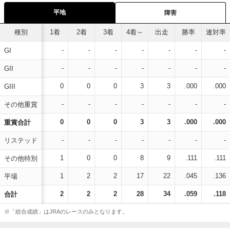
平地
障害
種別
1着
2着
3着
4着～
出走
勝率
連対率
-
-
-
-
-
-
-
GI
-
-
-
-
-
-
-
GII
0
0
0
3
3
.000
.000
GIII
-
-
-
-
-
-
-
その他重賞
0
0
0
3
3
.000
.000
重賞合計
-
-
-
-
-
-
-
リステッド
1
0
0
8
9
.111
.111
その他特別
1
2
2
17
22
.045
.136
平場
2
2
2
28
34
.059
.118
合計
※「総合成績」はJRAのレースのみとなります。