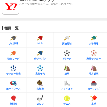
スポーツ情報やニュース、天気もこれひとつで
種目一覧
MLB
プロ野球
高校野球
大学野球
独立リーグ
侍ジャパン
Jリーグ
海外サッカー
サッカー代表
高校年代
競馬
地方競馬
ボートレース
大相撲
フィギュア
カーリング
格闘技
ゴルフ
テニス
卓球