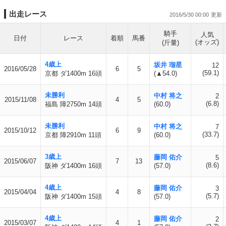
出走レース
2016/5/30 00:00
騎手
人気
日付
レース
着順
馬番
(オッズ)
(斤量)
4歳上
坂井 瑠星
12
2016/05/28
6
5
(59.1)
京都 ダ1400m 16頭
(▲54.0)
未勝利
中村 将之
2
2015/11/08
4
5
(6.8)
福島 障2750m 14頭
(60.0)
未勝利
中村 将之
7
2015/10/12
6
9
(33.7)
京都 障2910m 11頭
(60.0)
3歳上
藤岡 佑介
5
2015/06/07
7
13
(8.6)
阪神 ダ1400m 16頭
(57.0)
4歳上
藤岡 佑介
3
2015/04/04
4
8
(5.7)
阪神 ダ1400m 15頭
(57.0)
4歳上
藤岡 佑介
2
2015/03/07
4
1