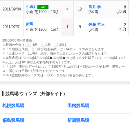
小倉2
酒井 学
8
GIII
2011/09/04
4
12
(33.9)
小倉 芝1200m 13頭
(54.0)
新馬
佐藤 哲三
2
2011/07/31
1
9
(4.7)
小倉 芝1200m 15頭
(54.0)
2016/5/30 00:00 更新
※着順の色分け [
:1着
:2着
:3着 ]
※「平地競走成績」と「障害競走成績」はJRAのレースのみとなります。
※「出走レース」はJRA、地方、海外で出走したレースの成績となります。
※減量表示は[
:1kg減
:2kg減
:3kg減
:4kg減（※女性騎手のみ）
:2kg減（※5
年以上、又は101勝以上の女性騎手のみ）] です。
※「上3F」表記のデータについて 1993年4月以前では一部のレースが上4F、障害レー
スに関しては平均Fで計測されたデータです。
※JRA主催以外のレースでは一部データがない場合があります。
競馬場/ウィンズ（外部サイト）
札幌競馬場
函館競馬場
福島競馬場
新潟競馬場