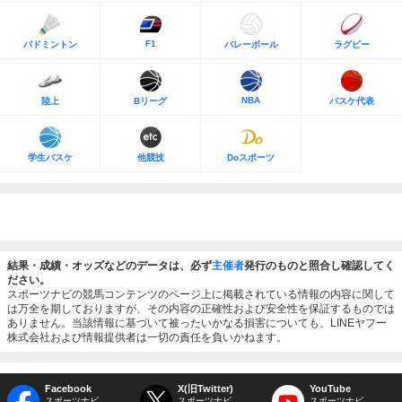
F1
バドミントン
バレーボール
ラグビー
NBA
陸上
Bリーグ
バスケ代表
学生バスケ
他競技
Doスポーツ
結果・成績・オッズなどのデータは、必ず
主催者
発行のものと照合し確認してく
ださい。
スポーツナビの競馬コンテンツのページ上に掲載されている情報の内容に関して
は万全を期しておりますが、その内容の正確性および安全性を保証するものでは
ありません。当該情報に基づいて被ったいかなる損害についても、LINEヤフー
株式会社および情報提供者は一切の責任を負いかねます。
Facebook
X(旧Twitter)
YouTube
スポーツナビ
スポーツナビ
スポーツナビ