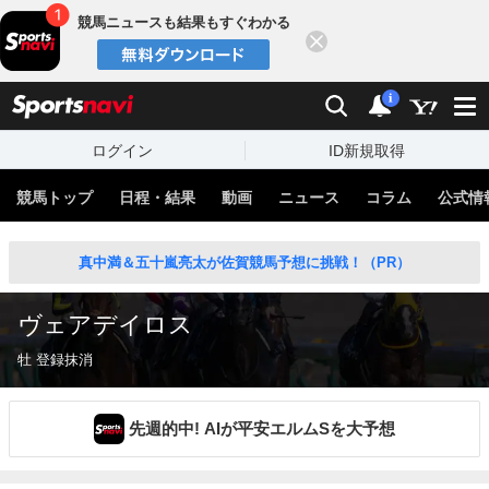
競馬ニュースも結果もすぐわかる
閉じる
スポーツナビ
検索
通知
i
ログイン
ID新規取得
競馬トップ
日程・結果
動画
ニュース
コラム
公式情
真中満＆五十嵐亮太が佐賀競馬予想に挑戦！（PR）
ヴェアデイロス
牡 登録抹消
先週的中! AIが平安エルムSを大予想