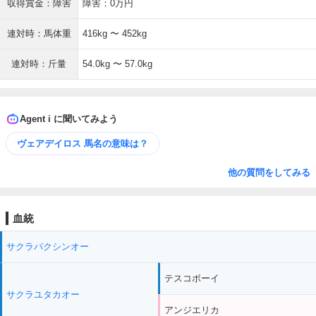
収得賞金：障害
障害：0万円
連対時：馬体重
416kg 〜 452kg
連対時：斤量
54.0kg 〜 57.0kg
Agent i に聞いてみよう
ヴェアデイロス 馬名の意味は？
他の質問をしてみる
血統
サクラバクシンオー
テスコボーイ
サクラユタカオー
アンジエリカ