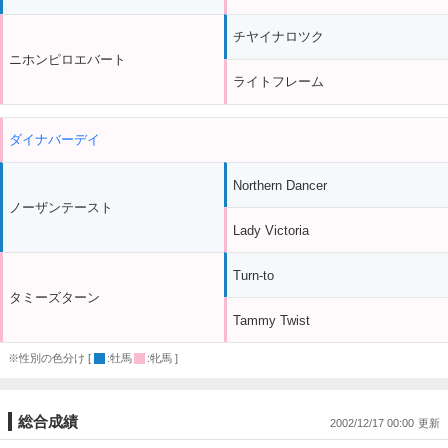
チヤイナロツク
ニホンピロエバート
ライトフレーム
ダイナバーデイ
Northern Dancer
ノーザンテースト
Lady Victoria
Turn-to
タミーズターン
Tammy Twist
※性別の色分け [
:牡馬
:牝馬 ]
総合成績
2002/12/17 00:00