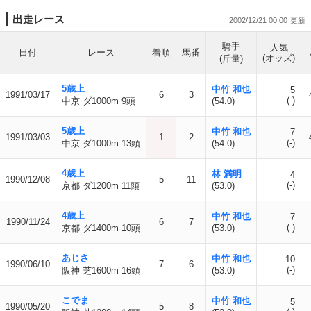
出走レース
2002/12/21 00:00
騎手
人気
日付
レース
着順
馬番
(オッズ)
(斤量)
5歳上
中竹 和也
5
1991/03/17
6
3
(-)
中京 ダ1000m 9頭
(54.0)
5歳上
中竹 和也
7
1991/03/03
1
2
(-)
中京 ダ1000m 13頭
(54.0)
4歳上
林 満明
4
1990/12/08
5
11
(-)
京都 ダ1200m 11頭
(53.0)
4歳上
中竹 和也
7
1990/11/24
6
7
(-)
京都 ダ1400m 10頭
(53.0)
あじさ
中竹 和也
10
1990/06/10
7
6
(-)
阪神 芝1600m 16頭
(53.0)
こでま
中竹 和也
5
1990/05/20
5
8