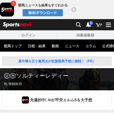
競馬ニュースも結果もすぐわかる
閉じる
スポーツナビ
検索
通知
i
ログイン
ID新規取得
競馬トップ
日程・結果
動画
ニュース
コラム
公式情
真中満＆五十嵐亮太が佐賀競馬予想に挑戦！（PR）
ソルティーレディー
牝 登録抹消
先週的中! AIが平安エルムSを大予想