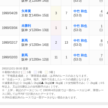
(-)
阪神 芝1200m 14頭
(53.0)
矢車賞
中竹 和也
4
1990/04/28
3
7
4
(-)
京都 芝1400m 15頭
(53.0)
未勝利
中竹 和也
1
1990/03/04
1
1
(-)
阪神 ダ1200m 13頭
(53.0)
新馬
中竹 和也
8
1990/02/17
2
13
(-)
阪神 ダ1200m 14頭
(53.0)
新馬
中竹 和也
7
1990/02/03
11
1
(-)
阪神 ダ1200m 12頭
(53.0)
2002/12/21 00:00 更新
※着順の色分け [
:1着
:2着
:3着 ]
※「平地競走成績」と「障害競走成績」はJRAのレースのみとなります。
※「出走レース」はJRA、地方、海外で出走したレースの成績となります。
※減量表示は[
:1kg減
:2kg減
:3kg減
:4kg減（※女性騎手のみ）
:2kg減（※5
年以上、又は101勝以上の女性騎手のみ）] です。
※「上3F」表記のデータについて 1993年4月以前では一部のレースが上4F、障害レー
スに関しては平均Fで計測されたデータです。
※JRA主催以外のレースでは一部データがない場合があります。