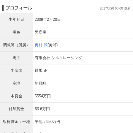
プロフィール
2017/8/28 00:00
生年月日
2009年2月20日
毛色
黒鹿毛
調教師（所属）
奥村 武
(美浦)
馬主
有限会社 シルクレーシング
生産者
対馬 正
産地
新冠町
本賞金
5554万円
付加賞金
63.6万円
収得賞金：平地
平地：950万円