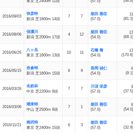
(58.8
東京 芝2400m 11頭
(57.0)
弥彦特
柴田 善臣
1
2016/09/03
7
7
(81.3
新潟 芝1800m 14頭
(57.0)
信濃川
柴田 善臣
1
2016/08/06
4
12
(68.1
新潟 芝2000m 17頭
(54.0)
八ヶ岳
石橋 脩
1
2016/06/25
10
11
(170.8
東京 芝1800m 13頭
(54.0)
赤倉特
長岡 禎仁
2016/05/15
6
9
(9.1
新潟 芝1800m 15頭
(54.0)
名鉄杯
川須 栄彦
2016/03/26
7
7
(37.5
中京 芝2200m 9頭
(57.0)
潮来特
柴田 善臣
2016/03/06
7
1
(54.0
中山 芝2500m 9頭
(57.0)
南武特
柴田 善臣
2015/11/21
6
3
(32.8
東京 芝2400m 15頭
(57.0)