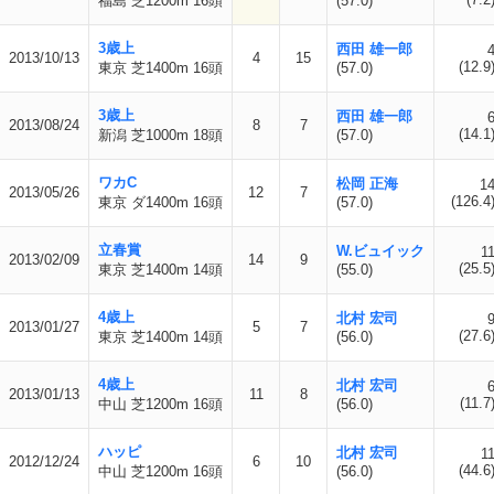
福島 芝1200m 16頭
(57.0)
3歳上
西田 雄一郎
2013/10/13
4
15
(12.9
東京 芝1400m 16頭
(57.0)
3歳上
西田 雄一郎
2013/08/24
8
7
(14.1
新潟 芝1000m 18頭
(57.0)
ワカC
松岡 正海
1
2013/05/26
12
7
(126.4
東京 ダ1400m 16頭
(57.0)
立春賞
W.ビュイック
1
2013/02/09
14
9
(25.5
東京 芝1400m 14頭
(55.0)
4歳上
北村 宏司
2013/01/27
5
7
(27.6
東京 芝1400m 14頭
(56.0)
4歳上
北村 宏司
2013/01/13
11
8
(11.7
中山 芝1200m 16頭
(56.0)
ハッピ
北村 宏司
1
2012/12/24
6
10
(44.6
中山 芝1200m 16頭
(56.0)