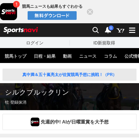
競馬ニュースも結果もすぐわかる
閉じる
スポーツナビ
検索
通知
i
ログイン
ID新規取得
競馬トップ
日程・結果
動画
ニュース
コラム
公式情
真中満＆五十嵐亮太が佐賀競馬予想に挑戦！（PR）
シルクブルックリン
牡 登録抹消
先週的中! AIが日曜重賞を大予想