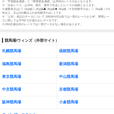
※「平地競走成績」と「障害競走成績」はJRAのレースのみとなります。
※「出走レース」はJRA、地方、海外で出走したレースの成績となります。
※減量表示は[
:1kg減
:2kg減
:3kg減
:4kg減（※女性騎手のみ）
:2kg減（※5
年以上、又は101勝以上の女性騎手のみ）] です。
※「上3F」表記のデータについて 1993年4月以前では一部のレースが上4F、障害レー
スに関しては平均Fで計測されたデータです。
※JRA主催以外のレースでは一部データがない場合があります。
競馬場/ウィンズ（外部サイト）
札幌競馬場
函館競馬場
福島競馬場
新潟競馬場
東京競馬場
中山競馬場
中京競馬場
京都競馬場
阪神競馬場
小倉競馬場