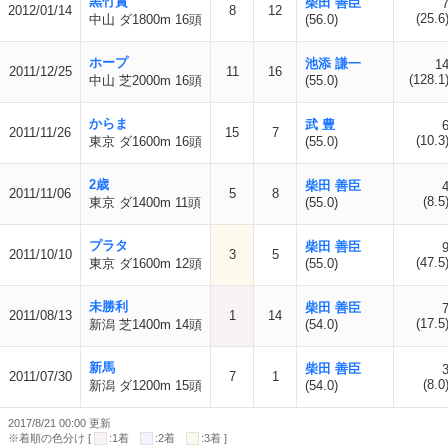
黒竹賞
柴田 善臣
2012/01/14
8
12
(25.6
中山 ダ1800m 16頭
(56.0)
ホープ
池添 謙一
1
2011/12/25
11
16
(128.1
中山 芝2000m 16頭
(55.0)
からま
武 豊
2011/11/26
15
7
(10.3
東京 ダ1600m 16頭
(55.0)
2歳
柴田 善臣
2011/11/06
5
8
(8.5
東京 ダ1400m 11頭
(55.0)
プラタ
柴田 善臣
2011/10/10
3
5
(47.5
東京 ダ1600m 12頭
(55.0)
未勝利
柴田 善臣
2011/08/13
1
14
(17.5
新潟 芝1400m 14頭
(54.0)
新馬
柴田 善臣
2011/07/30
7
1
(8.0
新潟 ダ1200m 15頭
(54.0)
2017/8/21 00:00 更新
※着順の色分け [
:1着
:2着
:3着 ]