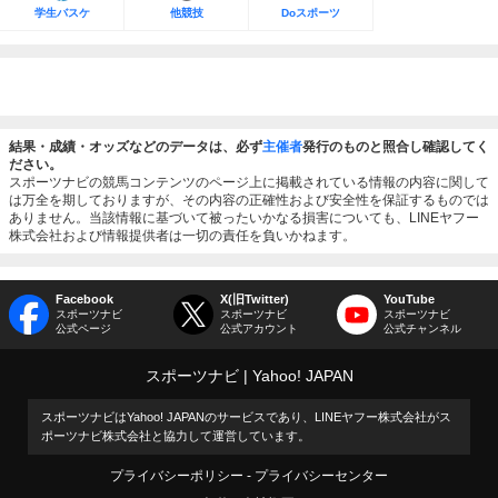
学生バスケ
他競技
Doスポーツ
結果・成績・オッズなどのデータは、必ず
主催者
発行のものと照合し確認してく
ださい。
スポーツナビの競馬コンテンツのページ上に掲載されている情報の内容に関して
は万全を期しておりますが、その内容の正確性および安全性を保証するものでは
ありません。当該情報に基づいて被ったいかなる損害についても、LINEヤフー
株式会社および情報提供者は一切の責任を負いかねます。
Facebook
X(旧Twitter)
YouTube
スポーツナビ
スポーツナビ
スポーツナビ
公式ページ
公式アカウント
公式チャンネル
スポーツナビ
Yahoo! JAPAN
スポーツナビはYahoo! JAPANのサービスであり、LINEヤフー株式会社がス
ポーツナビ株式会社と協力して運営しています。
プライバシーポリシー
プライバシーセンター