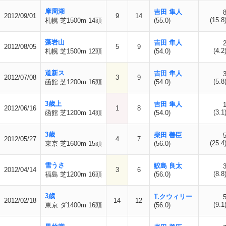
摩周湖
吉田 隼人
2012/09/01
9
14
(15.8
札幌 芝1500m 14頭
(55.0)
藻岩山
吉田 隼人
2012/08/05
5
9
(4.2
札幌 芝1500m 12頭
(54.0)
道新ス
吉田 隼人
2012/07/08
3
9
(5.8
函館 芝1200m 16頭
(54.0)
3歳上
吉田 隼人
2012/06/16
1
8
(3.1
函館 芝1200m 14頭
(54.0)
3歳
柴田 善臣
2012/05/27
4
7
(25.4
東京 芝1600m 15頭
(56.0)
雪うさ
鮫島 良太
2012/04/14
3
6
(8.8
福島 芝1200m 16頭
(56.0)
3歳
T.クウィリー
2012/02/18
14
12
(9.1
東京 ダ1400m 16頭
(56.0)