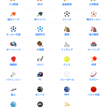
MLB
プロ野球
高校野球
大学野球
独立リーグ
侍ジャパン
Jリーグ
海外サッカー
サッカー代表
高校年代
競馬
地方競馬
ボートレース
大相撲
フィギュア
カーリング
格闘技
ゴルフ
テニス
卓球
F1
バドミントン
バレーボール
ラグビー
NBA
陸上
Bリーグ
バスケ代表