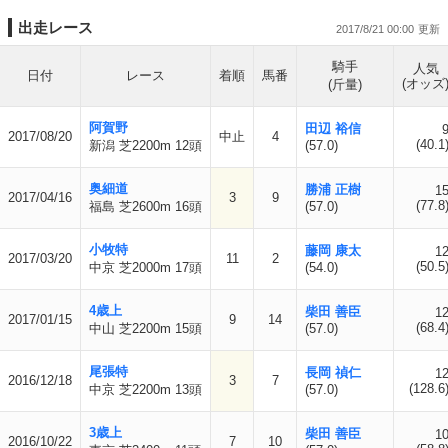
出走レース
2017/8/21 00:00
騎手
人気
日付
レース
着順
馬番
(オッズ
(斤量)
阿賀野
田辺 裕信
2017/08/20
中止
4
(40.1
新潟 芝2200m 12頭
(57.0)
奥細道
勝浦 正樹
1
2017/04/16
3
9
(77.8
福島 芝2600m 16頭
(57.0)
小牧特
藤岡 康太
1
2017/03/20
11
2
(50.5
中京 芝2000m 17頭
(54.0)
4歳上
柴田 善臣
1
2017/01/15
9
14
(68.4
中山 芝2200m 15頭
(57.0)
尾張特
長岡 禎仁
1
2016/12/18
3
7
(128.6
中京 芝2200m 13頭
(57.0)
3歳上
柴田 善臣
1
2016/10/22
7
10