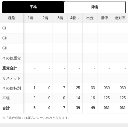
平地
障害
種別
1着
2着
3着
4着～
出走
勝率
連対率
-
-
-
-
-
-
-
GI
-
-
-
-
-
-
-
GII
-
-
-
-
-
-
-
GIII
-
-
-
-
-
-
-
その他重賞
-
-
-
-
-
-
-
重賞合計
-
-
-
-
-
-
-
リステッド
1
0
7
25
33
.030
.030
その他特別
2
0
0
14
16
.125
.125
平場
3
0
7
39
49
.061
.061
合計
※「総合成績」はJRAのレースのみとなります。