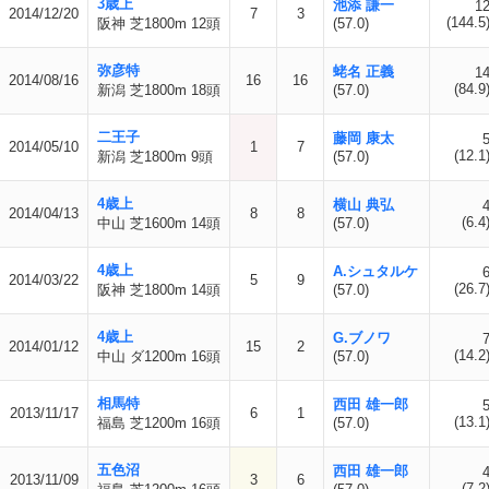
3歳上
池添 謙一
1
2014/12/20
7
3
(144.5
阪神 芝1800m 12頭
(57.0)
弥彦特
蛯名 正義
1
2014/08/16
16
16
(84.9
新潟 芝1800m 18頭
(57.0)
二王子
藤岡 康太
2014/05/10
1
7
(12.1
新潟 芝1800m 9頭
(57.0)
4歳上
横山 典弘
2014/04/13
8
8
(6.4
中山 芝1600m 14頭
(57.0)
4歳上
A.シュタルケ
2014/03/22
5
9
(26.7
阪神 芝1800m 14頭
(57.0)
4歳上
G.ブノワ
2014/01/12
15
2
(14.2
中山 ダ1200m 16頭
(57.0)
相馬特
西田 雄一郎
2013/11/17
6
1
(13.1
福島 芝1200m 16頭
(57.0)
五色沼
西田 雄一郎
2013/11/09
3
6
(7.2