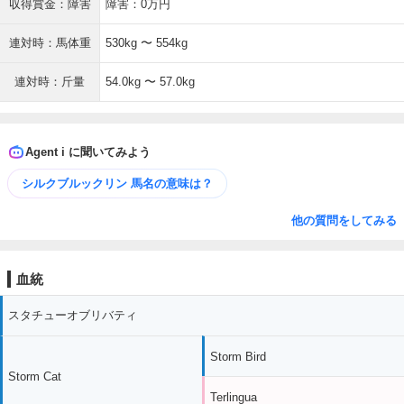
収得賞金：障害
障害：0万円
連対時：馬体重
530kg 〜 554kg
連対時：斤量
54.0kg 〜 57.0kg
Agent i に聞いてみよう
シルクブルックリン 馬名の意味は？
他の質問をしてみる
血統
スタチューオブリバティ
Storm Bird
Storm Cat
Terlingua