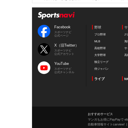
Facebook
野球
サ
スポーツナビ
プロ野球
J
公式ページ
MLB
海
X（旧Twitter）
高校野球
サ
スポーツナビ
公式アカウント
大学野球
高
独立リーグ
YouTube
スポーツナビ
侍ジャパン
公式チャンネル
ライブ
to
おすすめサービス
マンガもお得にPayPayで eboo
自動車情報サイトcarview!