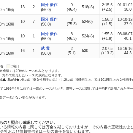
国分 優作
9
2:15.5
01-01-02
13
2
518(-6)
(46.4)
(+2.5)
38.0
0m 16頭
(56.0)
国分 優作
8
1:56.3
10-10-12
10
7
524(0)
(75.3)
(+1.5)
37.9
0m 16頭
(56.0)
国分 優作
8
1:55.8
08-08-07
10
1
524(-6)
(46.3)
(+1.9)
40.1
0m 16頭
(56.0)
武 豊
2
2:07.5
16-16-16
16
1
530
(5.1)
(+13.2)
44.3
0m 16頭
(56.0)
:2着
:3着 ]
走成績」はJRAのレースのみとなります。
方、海外で出走したレースの成績となります。
g減
:3kg減
:4kg減（※女性騎手のみ）
:2kg減（※5年以上、又は101勝以上の女性騎手
て 1993年4月以前では一部のレースが上4F、障害レースに関しては平均Fで計測されたデ
一部データがない場合があります。
ものと照合し確認してください。
いる情報の内容に関しては万全を期しておりますが、その内容の正確性およ
式会社および情報提供者は一切の責任を負いかねます。