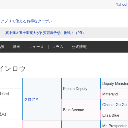
Yahoo
、アプリで使えるお得なクーポン
真中満＆五十嵐亮太が佐賀競馬予想に挑戦！（PR）
結果
動画
ニュース
コラム
公式情報
インロウ
Deputy Ministe
French Deputy
月29日
Mitterand
クロフネ
Classic Go Go
Blue Avenue
栗東)
Eliza Blue
Mr. Prospector