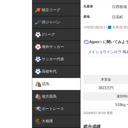
生産者
日西牧場
独立リーグ
産地
日高町
侍ジャパン
※性別の色分け [
:牡馬
:牝
Jリーグ
Agent i に聞いてみよ
海外サッカー
メイショウインロウ 馬
サッカー代表
高校年代
本賞金
競馬
3823万円
地方競馬
連対時
518kg 
ボートレース
2016/8/22 00:00
大相撲
総合成績