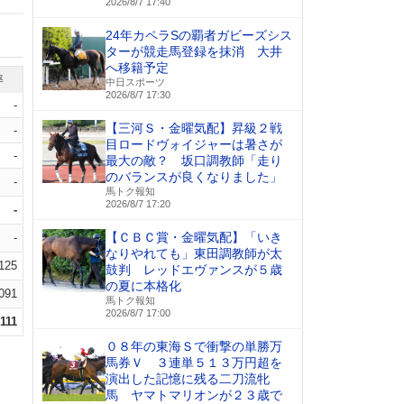
2026/8/7 17:40
24年カペラSの覇者ガビーズシス
ターが競走馬登録を抹消 大井
へ移籍予定
率
中日スポーツ
2026/8/7 17:30
-
【三河Ｓ・金曜気配】昇級２戦
-
目ロードヴォイジャーは暑さが
-
最大の敵？ 坂口調教師「走り
のバランスが良くなりました」
-
馬トク報知
2026/8/7 17:20
-
【ＣＢＣ賞・金曜気配】「いき
-
なりやれても」東田調教師が太
.125
鼓判 レッドエヴァンスが５歳
の夏に本格化
.091
馬トク報知
2026/8/7 17:00
.111
０８年の東海Ｓで衝撃の単勝万
馬券Ｖ ３連単５１３万円超を
演出した記憶に残る二刀流牝
馬 ヤマトマリオンが２３歳で