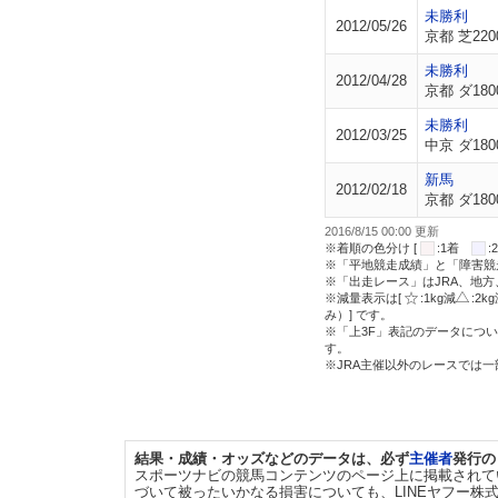
未勝利
2012/05/26
京都 芝220
未勝利
2012/04/28
京都 ダ180
未勝利
2012/03/25
中京 ダ180
新馬
2012/02/18
京都 ダ180
2016/8/15 00:00 更新
※着順の色分け [
:1着
※「平地競走成績」と「障害競
※「出走レース」はJRA、地
※減量表示は[
:1kg減
:2k
み）] です。
※「上3F」表記のデータについ
す。
※JRA主催以外のレースでは
結果・成績・オッズなどのデータは、必ず
主催者
発行の
スポーツナビの競馬コンテンツのページ上に掲載されて
づいて被ったいかなる損害についても、LINEヤフー株