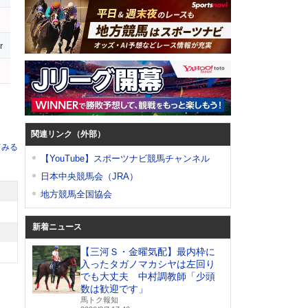
r
関連リンク（外部）
てみる
【YouTube】スポーツナビ競馬チャンネル
日本中央競馬会（JRA）
地方競馬全国協会
新着ニュース
【三河Ｓ・金曜気配】最内枠に
入ったタガノマカシヤは左回り
でも大丈夫 中村調教師「少頭
数は歓迎です」
馬トク報知