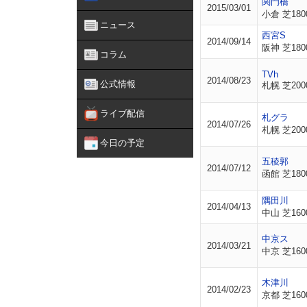
関門橋
2015/03/01
小倉 芝180
ニュース
西宮S
2014/09/14
阪神 芝180
コラム
TVh
2014/08/23
公式情報
札幌 芝200
ライブ配信
札グラ
2014/07/26
札幌 芝200
今日の予定
五稜郭
2014/07/12
函館 芝180
隅田川
2014/04/13
中山 芝160
中京ス
2014/03/21
中京 芝160
木津川
2014/02/23
京都 芝160