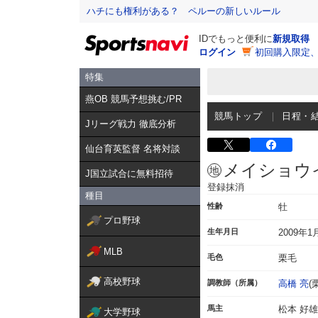
ハチにも権利がある？ ペルーの新しいルール
IDでもっと便利に
新規取得
ログイン
初回購入限定
特集
燕OB 競馬予想挑む/PR
競馬トップ
日程・
Jリーグ戦力 徹底分析
仙台育英監督 名将対談
メイショウ
J国立試合に無料招待
登録抹消
種目
性齢
牡
プロ野球
生年月日
2009年1
MLB
毛色
栗毛
高校野球
調教師（所属）
高橋 亮
(
馬主
松本 好雄
大学野球