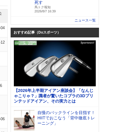
死す
馬トク報知
2026/8/7 16:39
位
ニュース一覧
-04
おすすめ記事（Doスポーツ）
-12
06
【2026年上半期アイアン座談会】「なんじ
ゃこりゃ？」識者が驚いたコブラの3Dプリ
ンテッドアイアン、その実力とは
自慢のバックラインを目指す！
HIITでおこなう「背中徹底トレ
-06
ーニング」