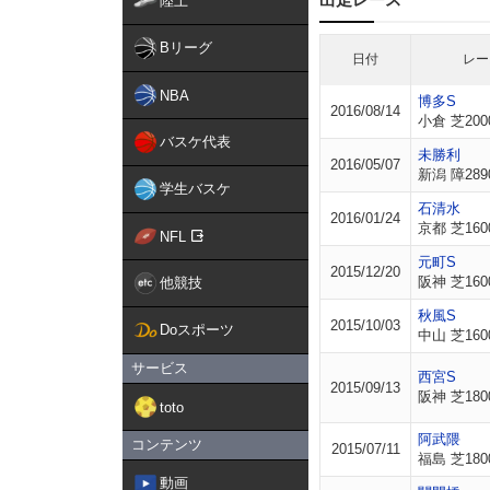
陸上
Bリーグ
日付
レー
NBA
博多S
2016/08/14
小倉 芝200
バスケ代表
未勝利
2016/05/07
新潟 障289
学生バスケ
石清水
2016/01/24
京都 芝160
NFL
元町S
2015/12/20
阪神 芝160
他競技
秋風S
2015/10/03
Doスポーツ
中山 芝160
サービス
西宮S
2015/09/13
阪神 芝180
toto
阿武隈
コンテンツ
2015/07/11
福島 芝180
動画