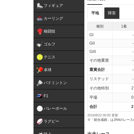
フィギュア
平地
障害
カーリング
種別
1着
格闘技
GI
-
GII
-
ゴルフ
GIII
-
テニス
その他重賞
-
重賞合計
-
卓球
リステッド
-
バドミントン
その他特別
2
F1
平場
0
合計
2
バレーボール
2016/8/22 00:00 更新
※「総合成績」はJRAのレー
ラグビー
出走レース