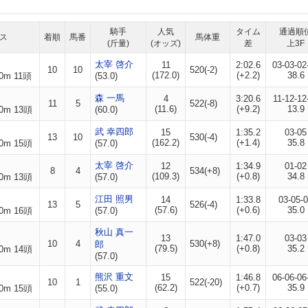
騎手
人気
タイム
通過順
ス
着順
馬番
馬体重
(斤量)
(オッズ)
差
上3F
太宰 啓介
11
2:02.6
03-03-02
10
10
520(-2)
(172.0)
(+2.2)
38.6
0m 11頭
(53.0)
森 一馬
4
3:20.6
11-12-12
11
5
522(-8)
(11.6)
(+9.2)
13.9
0m 13頭
(60.0)
武 幸四郎
15
1:35.2
03-05
13
10
530(-4)
(162.2)
(+1.4)
35.8
0m 15頭
(57.0)
太宰 啓介
12
1:34.9
01-02
8
4
534(+8)
(109.3)
(+0.8)
34.8
0m 13頭
(57.0)
江田 照男
14
1:33.8
03-05-
13
5
526(-4)
(57.6)
(+0.6)
35.0
0m 16頭
(57.0)
秋山 真一
13
1:47.0
03-03
10
4
530(+8)
郎
(79.5)
(+0.8)
35.2
0m 14頭
(57.0)
熊沢 重文
15
1:46.8
06-06-06
10
1
522(-20)
(62.2)
(+0.7)
35.9
0m 15頭
(55.0)