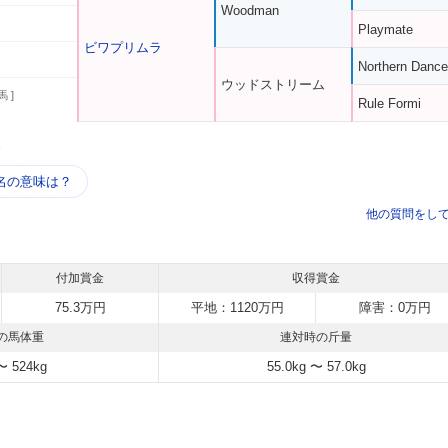
Woodman
Playmate
ビワプリムラ
Northern Dance
ウッドストリーム
馬 ]
Rule Formi
う
名の意味は？
他の質問をし
付加賞金
収得賞金
75.3万円
平地：1120万円
障害：0万円
の馬体重
連対時の斤量
〜 524kg
55.0kg 〜 57.0kg