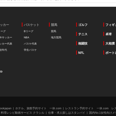
ッカー
バスケット
競馬
ゴルフ
フィギ
リーグ
Bリーグ
競馬
テニス
卓球
外サッカー
NBA
地方競馬
格闘技
大相撲
ッカー代表
バスケ代表
校年代
学生バスケ
NFL
ボート
to
kjapan
ホテル、旅館予約サイト 一休.com
レストラン予約サイト 一休.com レ
料理レシピ動画サービス クラシル
仕事・求人探しはスタンバイ
国内No.1女性向けメデ