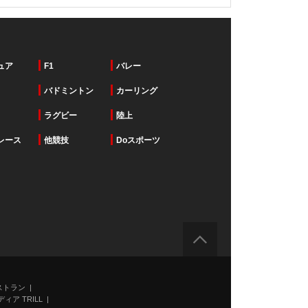
ュア
F1
バレー
バドミントン
カーリング
ラグビー
陸上
レース
他競技
Doスポーツ
ストラン
ィア TRILL