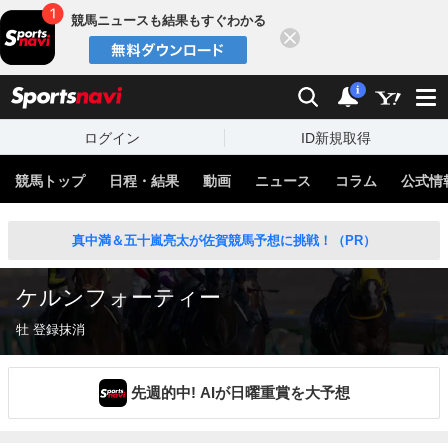
競馬ニュースも結果もすぐわかる
閉じる
スポーツナビ
検索
通知
i
ログイン
ID新規取得
競馬トップ
日程・結果
動画
ニュース
コラム
公式情
真中満＆五十嵐亮太が佐賀競馬予想に挑戦！（PR）
ケルンフォーティー
牡 登録抹消
先週的中! AIが日曜重賞を大予想