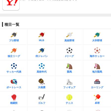
種目一覧
MLB
プロ野球
高校野球
大学野球
独立リーグ
侍ジャパン
Jリーグ
海外サッカー
サッカー代表
高校年代
競馬
地方競馬
ボートレース
大相撲
フィギュア
カーリング
格闘技
ゴルフ
テニス
卓球