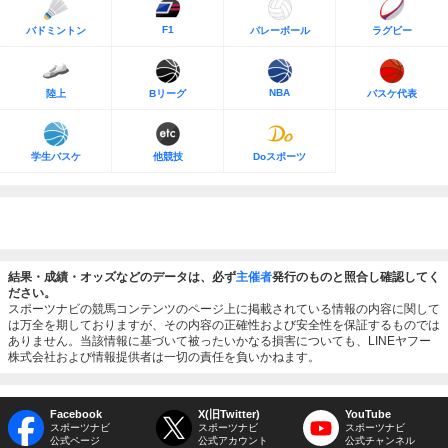
F1
バドミントン
バレーボール
ラグビー
NBA
陸上
Bリーグ
バスケ代表
学生バスケ
他競技
Doスポーツ
結果・成績・オッズなどのデータは、必ず
主催者
発行のものと照合し確認してく
ださい。
スポーツナビの競馬コンテンツのページ上に掲載されている情報の内容に関して
は万全を期しておりますが、その内容の正確性および安全性を保証するものでは
ありません。当該情報に基づいて被ったいかなる損害についても、LINEヤフー
株式会社および情報提供者は一切の責任を負いかねます。
Facebook
X(旧Twitter)
YouTube
スポーツナビ
スポーツナビ
スポーツナビ
公式ページ
公式アカウント
公式チャンネル