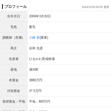
プロフィール
2014/12/29 00:00
生年月日
2009年3月30日
毛色
栗毛
調教師（所属）
小崎 憲
(栗東)
馬主
谷和 光彦
生産者
ひるかわ育成牧場
産地
浦河町
本賞金
3880万円
付加賞金
37.5万円
収得賞金：平地
平地：800万円