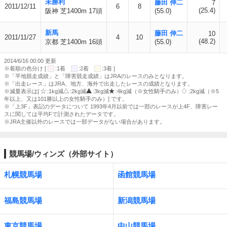
未勝利
藤田 伸二
7
2011/12/11
6
8
(25.4)
阪神 芝1400m 17頭
(55.0)
新馬
藤田 伸二
10
2011/11/27
4
10
(48.2)
京都 芝1400m 16頭
(55.0)
2014/6/16 00:00 更新
※着順の色分け [
:1着
:2着
:3着 ]
※「平地競走成績」と「障害競走成績」はJRAのレースのみとなります。
※「出走レース」はJRA、地方、海外で出走したレースの成績となります。
※減量表示は[
:1kg減
:2kg減
:3kg減
:4kg減（※女性騎手のみ）
:2kg減（※5
年以上、又は101勝以上の女性騎手のみ）] です。
※「上3F」表記のデータについて 1993年4月以前では一部のレースが上4F、障害レー
スに関しては平均Fで計測されたデータです。
※JRA主催以外のレースでは一部データがない場合があります。
競馬場/ウィンズ（外部サイト）
札幌競馬場
函館競馬場
福島競馬場
新潟競馬場
東京競馬場
中山競馬場