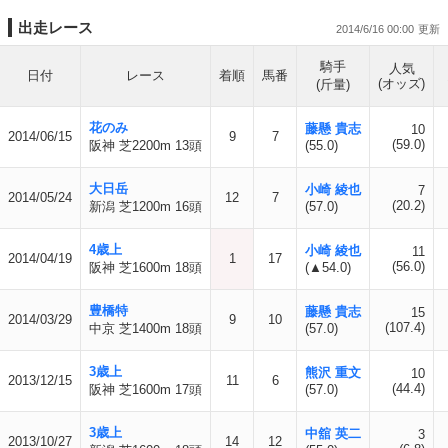
出走レース
2014/6/16 00:00
騎手
人気
日付
レース
着順
馬番
(オッズ)
(斤量)
花のみ
藤懸 貴志
10
2014/06/15
9
7
(59.0)
阪神 芝2200m 13頭
(55.0)
大日岳
小崎 綾也
7
2014/05/24
12
7
(20.2)
新潟 芝1200m 16頭
(57.0)
4歳上
小崎 綾也
11
2014/04/19
1
17
(56.0)
阪神 芝1600m 18頭
(▲54.0)
豊橋特
藤懸 貴志
15
2014/03/29
9
10
(107.4)
中京 芝1400m 18頭
(57.0)
3歳上
熊沢 重文
10
2013/12/15
11
6
(44.4)
阪神 芝1600m 17頭
(57.0)
3歳上
中舘 英二
3
2013/10/27
14
12