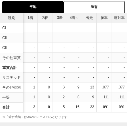
平地
障害
種別
1着
2着
3着
4着～
出走
勝率
連対率
-
-
-
-
-
-
-
GI
-
-
-
-
-
-
-
GII
-
-
-
-
-
-
-
GIII
-
-
-
-
-
-
-
その他重賞
-
-
-
-
-
-
-
重賞合計
-
-
-
-
-
-
-
リステッド
1
0
3
9
13
.077
.077
その他特別
1
0
2
6
9
.111
.111
平場
2
0
5
15
22
.091
.091
合計
※「総合成績」はJRAのレースのみとなります。