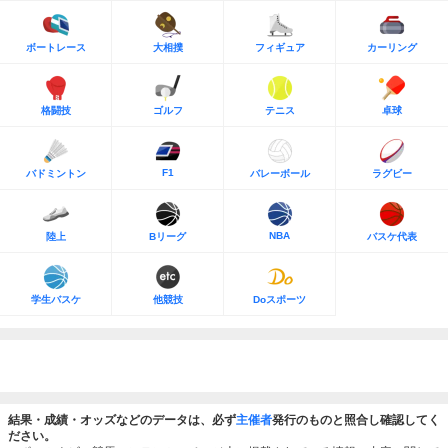
ボートレース
大相撲
フィギュア
カーリング
格闘技
ゴルフ
テニス
卓球
F1
バドミントン
バレーボール
ラグビー
NBA
陸上
Bリーグ
バスケ代表
学生バスケ
他競技
Doスポーツ
結果・成績・オッズなどのデータは、必ず
主催者
発行のものと照合し確認してく
ださい。