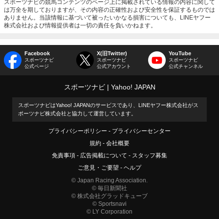
スポーツナビの競馬コンテンツのページ上に掲載されている情報の内容に関して
は万全を期しておりますが、その内容の正確性および安全性を保証するものでは
ありません。当該情報に基づいて被ったいかなる損害についても、LINEヤフー
株式会社および情報提供者は一切の責任を負いかねます。
Facebook
X(旧Twitter)
YouTube
スポーツナビ
スポーツナビ
スポーツナビ
公式ページ
公式アカウント
公式チャンネル
スポーツナビ
Yahoo! JAPAN
スポーツナビはYahoo! JAPANのサービスであり、LINEヤフー株式会社がス
ポーツナビ株式会社と協力して運営しています。
プライバシーポリシー
プライバシーセンター
規約
会社概要
免責事項
広告掲載について
スタッフ募集
ご意見・ご要望
ヘルプ
© Japan Racing Association.
© 毎日新聞社
© 株式会社グラッドキューブ
© Sportsnavi
© LY Corporation