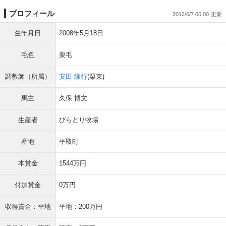
プロフィール
2012/6/7 00:00
生年月日
2008年5月18日
毛色
栗毛
調教師（所属）
安田 隆行
(栗東)
馬主
久保 博文
生産者
びらとり牧場
産地
平取町
本賞金
1544万円
付加賞金
0万円
収得賞金：平地
平地：200万円