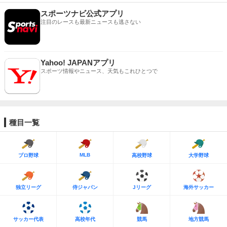
スポーツナビ公式アプリ
注目のレースも最新ニュースも逃さない
Yahoo! JAPANアプリ
スポーツ情報やニュース、天気もこれひとつで
種目一覧
MLB
プロ野球
高校野球
大学野球
独立リーグ
侍ジャパン
Jリーグ
海外サッカー
サッカー代表
高校年代
競馬
地方競馬