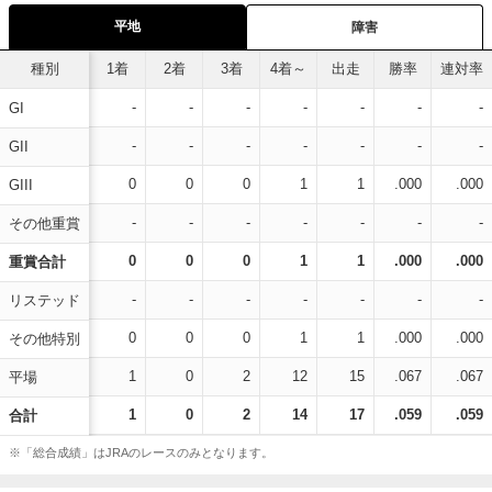
平地
障害
種別
1着
2着
3着
4着～
出走
勝率
連対率
-
-
-
-
-
-
-
GI
-
-
-
-
-
-
-
GII
0
0
0
1
1
.000
.000
GIII
-
-
-
-
-
-
-
その他重賞
0
0
0
1
1
.000
.000
重賞合計
-
-
-
-
-
-
-
リステッド
0
0
0
1
1
.000
.000
その他特別
1
0
2
12
15
.067
.067
平場
1
0
2
14
17
.059
.059
合計
※「総合成績」はJRAのレースのみとなります。