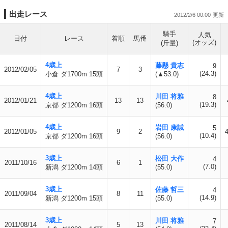
出走レース
2012/2/6 00:00
騎手
人気
日付
レース
着順
馬番
(オッズ)
(斤量)
4歳上
藤懸 貴志
9
2012/02/05
7
3
(24.3)
小倉 ダ1700m 15頭
(▲53.0)
4歳上
川田 将雅
8
2012/01/21
13
13
(19.3)
京都 ダ1200m 16頭
(56.0)
4歳上
岩田 康誠
5
2012/01/05
9
2
(10.4)
京都 ダ1200m 16頭
(56.0)
3歳上
松田 大作
4
2011/10/16
6
1
(7.0)
新潟 ダ1200m 14頭
(55.0)
3歳上
佐藤 哲三
4
2011/09/04
8
11
(14.9)
新潟 ダ1200m 15頭
(55.0)
3歳上
川田 将雅
7
2011/08/14
5
13