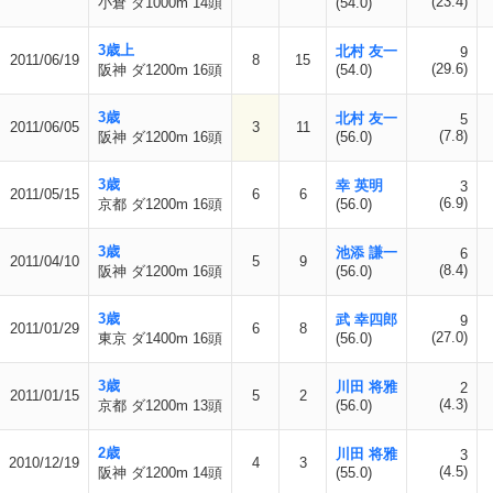
(23.4)
小倉 ダ1000m 14頭
(54.0)
3歳上
北村 友一
9
2011/06/19
8
15
(29.6)
阪神 ダ1200m 16頭
(54.0)
3歳
北村 友一
5
2011/06/05
3
11
(7.8)
阪神 ダ1200m 16頭
(56.0)
3歳
幸 英明
3
2011/05/15
6
6
(6.9)
京都 ダ1200m 16頭
(56.0)
3歳
池添 謙一
6
2011/04/10
5
9
(8.4)
阪神 ダ1200m 16頭
(56.0)
3歳
武 幸四郎
9
2011/01/29
6
8
(27.0)
東京 ダ1400m 16頭
(56.0)
3歳
川田 将雅
2
2011/01/15
5
2
(4.3)
京都 ダ1200m 13頭
(56.0)
2歳
川田 将雅
3
2010/12/19
4
3
(4.5)
阪神 ダ1200m 14頭
(55.0)