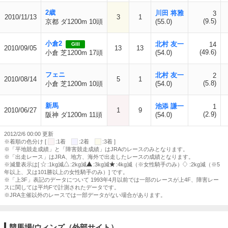
2歳
川田 将雅
3
2010/11/13
3
1
(9.5)
京都 ダ1200m 10頭
(55.0)
小倉2
北村 友一
14
GIII
2010/09/05
13
13
(49.6)
小倉 芝1200m 17頭
(54.0)
フェニ
北村 友一
2
2010/08/14
5
1
(5.8)
小倉 芝1200m 10頭
(54.0)
新馬
池添 謙一
1
2010/06/27
1
9
(2.9)
阪神 ダ1200m 11頭
(54.0)
2012/2/6 00:00 更新
※着順の色分け [
:1着
:2着
:3着 ]
※「平地競走成績」と「障害競走成績」はJRAのレースのみとなります。
※「出走レース」はJRA、地方、海外で出走したレースの成績となります。
※減量表示は[
:1kg減
:2kg減
:3kg減
:4kg減（※女性騎手のみ）
:2kg減（※5
年以上、又は101勝以上の女性騎手のみ）] です。
※「上3F」表記のデータについて 1993年4月以前では一部のレースが上4F、障害レー
スに関しては平均Fで計測されたデータです。
※JRA主催以外のレースでは一部データがない場合があります。
競馬場/ウィンズ（外部サイト）