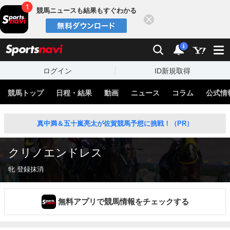
競馬ニュースも結果もすぐわかる
閉じる
スポーツナビ
検索
通知
i
ログイン
ID新規取得
競馬トップ
日程・結果
動画
ニュース
コラム
公式情
真中満＆五十嵐亮太が佐賀競馬予想に挑戦！（PR）
クリノエンドレス
牝 登録抹消
無料アプリで競馬情報をチェックする