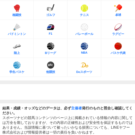
格闘技
ゴルフ
テニス
卓球
F1
バドミントン
バレーボール
ラグビー
NBA
陸上
Bリーグ
バスケ代表
学生バスケ
他競技
Doスポーツ
結果・成績・オッズなどのデータは、必ず
主催者
発行のものと照合し確認してく
ださい。
スポーツナビの競馬コンテンツのページ上に掲載されている情報の内容に関して
は万全を期しておりますが、その内容の正確性および安全性を保証するものでは
ありません。当該情報に基づいて被ったいかなる損害についても、LINEヤフー
株式会社および情報提供者は一切の責任を負いかねます。