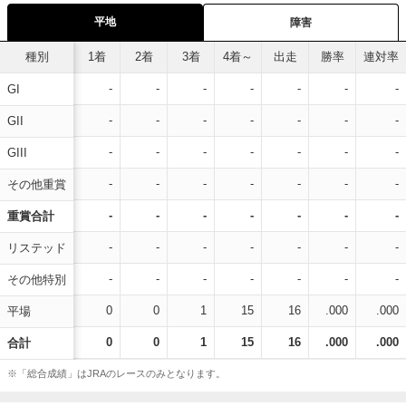
平地
障害
種別
1着
2着
3着
4着～
出走
勝率
連対率
-
-
-
-
-
-
-
GI
-
-
-
-
-
-
-
GII
-
-
-
-
-
-
-
GIII
-
-
-
-
-
-
-
その他重賞
-
-
-
-
-
-
-
重賞合計
-
-
-
-
-
-
-
リステッド
-
-
-
-
-
-
-
その他特別
0
0
1
15
16
.000
.000
平場
0
0
1
15
16
.000
.000
合計
※「総合成績」はJRAのレースのみとなります。