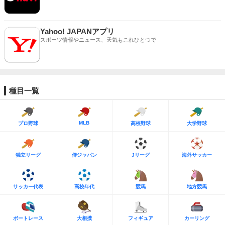
Yahoo! JAPANアプリ
スポーツ情報やニュース、天気もこれひとつで
種目一覧
MLB
プロ野球
高校野球
大学野球
独立リーグ
侍ジャパン
Jリーグ
海外サッカー
サッカー代表
高校年代
競馬
地方競馬
ボートレース
大相撲
フィギュア
カーリング