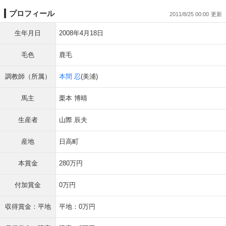
プロフィール
2011/8/25 00:00
生年月日
2008年4月18日
毛色
鹿毛
調教師（所属）
本間 忍
(美浦)
馬主
栗本 博晴
生産者
山際 辰夫
産地
日高町
本賞金
280万円
付加賞金
0万円
収得賞金：平地
平地：0万円