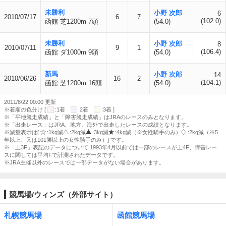
未勝利
小野 次郎
6
2010/07/17
6
7
(102.0)
函館 芝1200m 7頭
(54.0)
未勝利
小野 次郎
8
2010/07/11
9
1
(106.4)
函館 ダ1000m 9頭
(54.0)
新馬
小野 次郎
14
2010/06/26
16
2
(104.1)
函館 芝1200m 16頭
(54.0)
2011/8/22 00:00 更新
※着順の色分け [
:1着
:2着
:3着 ]
※「平地競走成績」と「障害競走成績」はJRAのレースのみとなります。
※「出走レース」はJRA、地方、海外で出走したレースの成績となります。
※減量表示は[
:1kg減
:2kg減
:3kg減
:4kg減（※女性騎手のみ）
:2kg減（※5
年以上、又は101勝以上の女性騎手のみ）] です。
※「上3F」表記のデータについて 1993年4月以前では一部のレースが上4F、障害レー
スに関しては平均Fで計測されたデータです。
※JRA主催以外のレースでは一部データがない場合があります。
競馬場/ウィンズ（外部サイト）
札幌競馬場
函館競馬場