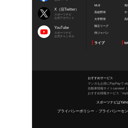
MLB
海
X（旧Twitter）
高校野球
サ
スポーツナビ
公式アカウント
大学野球
高
独立リーグ
YouTube
スポーツナビ
侍ジャパン
公式チャンネル
ライブ
to
おすすめサービス
マンガもお得にPayPayで eboo
自動車情報サイトcarview!
おすすめ情報サービス「mybe
スポーツナビはYah
プライバシーポリシー
-
プライバシーセ