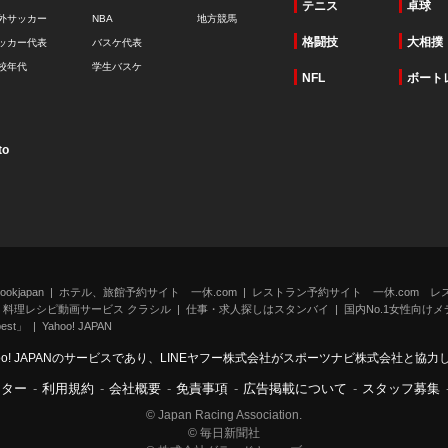
テニス
卓球
外サッカー
NBA
地方競馬
格闘技
大相撲
ッカー代表
バスケ代表
校年代
学生バスケ
NFL
ボート
to
kjapan
ホテル、旅館予約サイト 一休.com
レストラン予約サイト 一休.com レ
料理レシピ動画サービス クラシル
仕事・求人探しはスタンバイ
国内No.1女性向けメデ
st」
Yahoo! JAPAN
oo! JAPANのサービスであり、LINEヤフー株式会社がスポーツナビ株式会社と協
ンター
-
利用規約
-
会社概要
-
免責事項
-
広告掲載について
-
スタッフ募集
© Japan Racing Association.
© 毎日新聞社