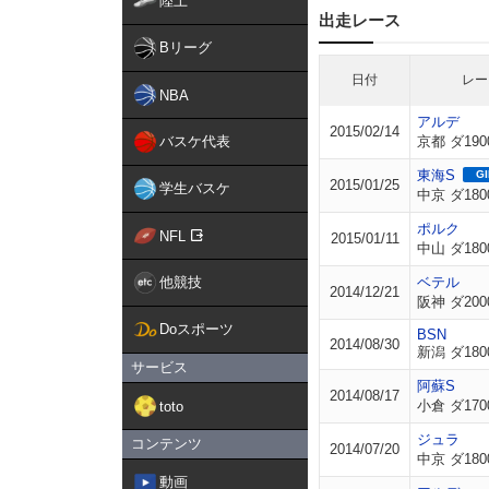
陸上
出走レース
Bリーグ
日付
レー
NBA
アルデ
2015/02/14
バスケ代表
京都 ダ190
東海S
GI
2015/01/25
学生バスケ
中京 ダ180
ポルク
NFL
2015/01/11
中山 ダ180
他競技
ベテル
2014/12/21
阪神 ダ200
Doスポーツ
BSN
2014/08/30
新潟 ダ180
サービス
阿蘇S
2014/08/17
小倉 ダ170
toto
ジュラ
コンテンツ
2014/07/20
中京 ダ180
動画