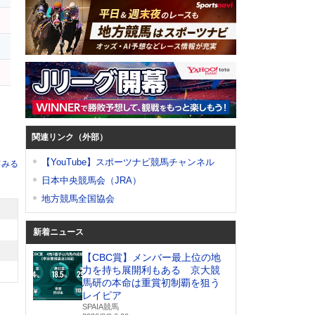
ス
ー
関連リンク（外部）
【YouTube】スポーツナビ競馬チャンネル
てみる
日本中央競馬会（JRA）
地方競馬全国協会
新着ニュース
【CBC賞】メンバー最上位の地
力を持ち展開利もある 京大競
馬研の本命は重賞初制覇を狙う
レイピア
SPAIA競馬