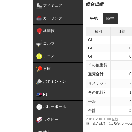
総合成績
フィギュア
カーリング
平地
障害
格闘技
種別
1着
GI
-
ゴルフ
GII
0
テニス
GIII
0
その他重賞
-
卓球
重賞合計
0
バドミントン
リステッド
-
その他特別
1
F1
平場
4
バレーボール
合計
5
ラグビー
2015/12/10 00:00 更新
※「総合成績」はJRAのレー