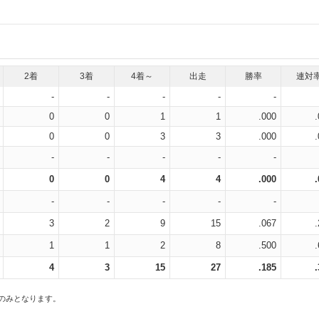
2着
3着
4着～
出走
勝率
連対
-
-
-
-
-
0
0
1
1
.000
0
0
3
3
.000
-
-
-
-
-
0
0
4
4
.000
-
-
-
-
-
3
2
9
15
.067
1
1
2
8
.500
4
3
15
27
.185
スのみとなります。