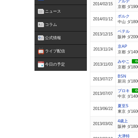
アルデ
2014/02/15
京都 ダ190
ニュース
ポルク
2014/01/12
中山 ダ180
コラム
ベテル
2013/12/15
阪神 ダ200
公式情報
京AP
2013/11/24
ライブ配信
京都 ダ140
みやこ
GI
今日の予定
2013/11/03
京都 ダ180
BSN
2013/07/27
新潟 ダ180
プロキ
GI
2013/07/07
中京 ダ140
夏至S
2013/06/22
東京 ダ160
4歳上
2013/03/02
阪神 ダ180
大津特