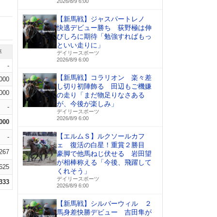
2026/8/9 6:00
【新馬戦】ジャスパートレノ
快逃デビュー勝ち 荻野極は伸
びしろに期待「勉強すればもっ
といい走りに」
率
デイリースポーツ
2026/8/9 6:00
-
【新馬戦】コラリオン 楽々差
.000
し切り初陣飾る 田辺もご機嫌
.000
の走り「まだ物足りなさある
が、今後が楽しみ」
-
デイリースポーツ
2026/8/9 6:00
.000
【エルムＳ】ルクソールカフ
-
ェ 復活の白星！重賞２勝目
.267
豪脚で他馬ねじ伏せる 岩田望
が相棒称える「今後、飛躍して
.625
くれそう」
デイリースポーツ
.333
2026/8/9 6:00
【新馬戦】シルバーウィル ２
馬身差快勝デビュー 吉田隼が