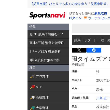
【災害支援】ひとりでも多くの命を救う「災害救助犬」
IDでもっと便利に
新規取得
ログイン
ボーナスセレク
特集
燕OB 競馬予想挑む/PR
競馬トップ
日程・
髙津×三浦 監督対談/PR
Jリーグ戦力 徹底分析
タイムズア
J国立試合に無料招待
登録抹消
種目
性齢
牡
プロ野球
生年月日
2008年1
MLB
毛色
栗毛
高校野球
調教師（所属）
川島 正一
馬主
株式会社
大学野球