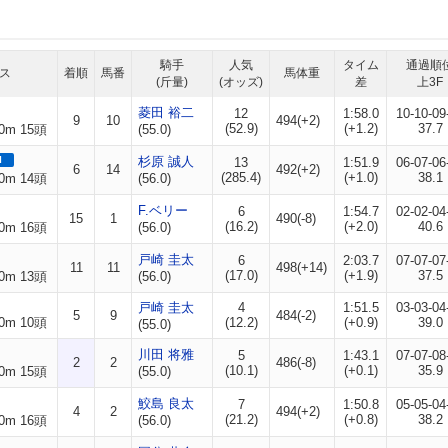
騎手
人気
タイム
通過順
ス
着順
馬番
馬体重
(斤量)
(オッズ)
差
上3F
菱田 裕二
12
1:58.0
10-10-09
9
10
494(+2)
(52.9)
(+1.2)
37.7
0m 15頭
(55.0)
I
杉原 誠人
13
1:51.9
06-07-06
6
14
492(+2)
(285.4)
(+1.0)
38.1
0m 14頭
(56.0)
F.ベリー
6
1:54.7
02-02-04
15
1
490(-8)
(16.2)
(+2.0)
40.6
0m 16頭
(56.0)
戸崎 圭太
6
2:03.7
07-07-07
11
11
498(+14)
(17.0)
(+1.9)
37.5
0m 13頭
(56.0)
戸崎 圭太
4
1:51.5
03-03-04
5
9
484(-2)
0m 10頭
(12.2)
(+0.9)
39.0
(55.0)
川田 将雅
5
1:43.1
07-07-08
2
2
486(-8)
(10.1)
(+0.1)
35.9
0m 15頭
(55.0)
鮫島 良太
7
1:50.8
05-05-04
4
2
494(+2)
(21.2)
(+0.8)
38.2
0m 16頭
(56.0)