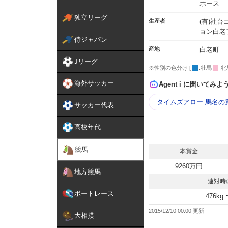
ホース
独立リーグ
生産者
(有)社
ョン白老
侍ジャパン
産地
白老町
Jリーグ
※性別の色分け [
:牡馬
:牝
海外サッカー
Agent i に聞いてみよ
タイムズアロー 馬名の
サッカー代表
高校年代
競馬
本賞金
9260万円
地方競馬
連対時
ボートレース
476kg 
2015/12/10 00:00
大相撲