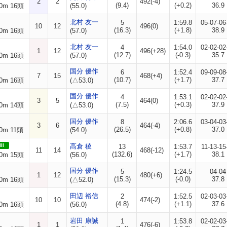
2
2
492(-4)
(9.4)
(+0.2)
36.9
0m 16頭
(55.0)
北村 友一
5
1:59.8
05-07-06
10
12
496(0)
(16.3)
(+1.8)
38.9
0m 16頭
(57.0)
北村 友一
4
1:54.0
02-02-02
1
12
496(+28)
(12.7)
(-0.3)
35.7
0m 16頭
(57.0)
国分 優作
6
1:52.4
09-09-08
7
15
468(+4)
(10.7)
(+1.7)
37.7
0m 16頭
(△53.0)
国分 優作
4
1:53.1
02-02-02
3
5
464(0)
(7.5)
(+0.3)
37.9
0m 14頭
(△53.0)
国分 優作
8
2:06.6
03-04-03
3
6
464(-4)
(26.5)
(+0.8)
37.0
0m 11頭
(54.0)
II
高倉 稜
13
1:53.7
11-13-15
11
14
468(-12)
(132.6)
(+1.7)
38.1
0m 15頭
(56.0)
国分 優作
5
1:24.5
04-04
1
12
480(+6)
(15.3)
(-0.0)
37.8
0m 16頭
(△52.0)
田辺 裕信
2
1:52.5
02-03-03
10
10
474(-2)
(4.8)
(+1.1)
37.6
0m 16頭
(56.0)
岩田 康誠
1
1:53.8
02-02-03
1
1
476(-6)