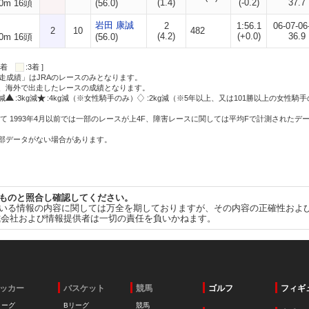
(1.4)
(-0.2)
37.7
0m 16頭
(56.0)
岩田 康誠
2
1:56.1
06-07-06
2
10
482
(4.2)
(+0.0)
36.9
0m 16頭
(56.0)
:2着
:3着 ]
走成績」はJRAのレースのみとなります。
方、海外で出走したレースの成績となります。
g減
:3kg減
:4kg減（※女性騎手のみ）
:2kg減（※5年以上、又は101勝以上の女性騎手
て 1993年4月以前では一部のレースが上4F、障害レースに関しては平均Fで計測されたデ
一部データがない場合があります。
ものと照合し確認してください。
いる情報の内容に関しては万全を期しておりますが、その内容の正確性およ
式会社および情報提供者は一切の責任を負いかねます。
ッカー
バスケット
競馬
ゴルフ
フィギ
リーグ
Bリーグ
競馬