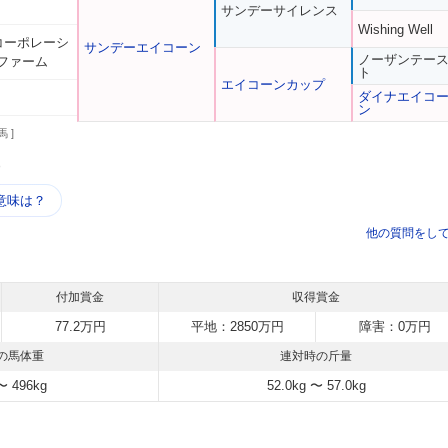
サンデーサイレンス
Wishing Well
台コーポレーシ
サンデーエイコーン
ノーザンテー
ファーム
ト
エイコーンカップ
ダイナエイコ
ン
馬 ]
う
意味は？
他の質問をし
付加賞金
収得賞金
77.2万円
平地：2850万円
障害：0万円
の馬体重
連対時の斤量
〜 496kg
52.0kg 〜 57.0kg