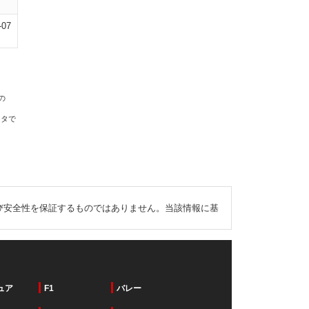
-07
の
ータで
び安全性を保証するものではありません。当該情報に基
ュア
F1
バレー