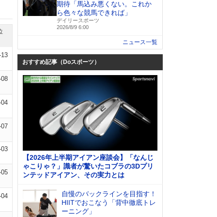
期待「馬込み悪くない。これか
ら色々な競馬できれば」
デイリースポーツ
2026/8/9 6:00
位
ニュース一覧
-13
おすすめ記事（Doスポーツ）
-08
-04
-07
-03
【2026年上半期アイアン座談会】「なんじ
ゃこりゃ？」識者が驚いたコブラの3Dプリ
-05
ンテッドアイアン、その実力とは
自慢のバックラインを目指す！
-04
HIITでおこなう「背中徹底トレ
ーニング」