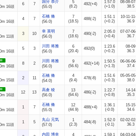
国分 恭介
5
1:57.0
08-08-07
6
7
492(+4)
(8.2)
(+1.0)
38.5
0m 16頭
(55.0)
石橋 脩
7
1:51.1
10-11-11
4
7
488(-2)
(18.5)
(+0.2)
36.9
0m 16頭
(56.0)
幸 英明
7
2:05.0
07-07-06
3
10
490(-2)
(18.6)
(+0.4)
36.7
0m 11頭
(56.0)
川田 将雅
6
1:23.6
08-09
5
3
492(0)
(20.4)
(+0.2)
36.3
0m 16頭
(56.0)
II
川田 将雅
9
1:50.5
06-06-06
8
2
492(+14)
(56.6)
(+1.3)
37.4
0m 16頭
(56.0)
石橋 脩
4
1:51.6
05-05-05
2
11
478(-8)
0m 15頭
(9.4)
(+0.3)
38.0
(54.0)
II
高倉 稜
13
1:22.7
14-14
12
13
486(-2)
(64.6)
(+0.8)
35.3
0m 16頭
(56.0)
石橋 脩
12
1:36.1
15-15
1
7
488(+4)
(44.9)
(-0.0)
34.6
0m 16頭
(55.0)
丸山 元気
1
1:52.0
02-02-02
1
5
484(-8)
(2.3)
(-0.1)
36.3
0m 11頭
(57.0)
内田 博幸
4
1:59.1
04-03-04