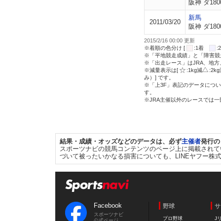
阪神 ダ180
新馬
2011/03/20
阪神 ダ180
2015/2/16 00:00 更新
※着順の色分け [
:1着
※「平地競走成績」と「障害競
※「出走レース」はJRA、地
※減量表示は[
:1kg減
:2k
み）] です。
※「上3F」表記のデータについ
す。
※JRA主催以外のレースでは
結果・成績・オッズなどのデータは、必ず
主催者
発行の
スポーツナビの競馬コンテンツのページ上に掲載されて
づいて被ったいかなる損害についても、LINEヤフー株
Facebook
野球
サ
スポーツナビ
プロ野球
J
公式ページ