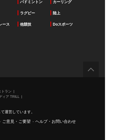
バドミントン
カーリング
ラグビー
陸上
レース
他競技
Doスポーツ
ストラン
ィア TRILL
力して運営しています。
-
ご意見・ご要望
-
ヘルプ・お問い合わせ