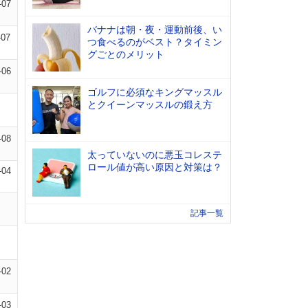
-07
バナナは朝・夜・運動前後、い
-07
つ食べるのがベスト？タイミン
グごとのメリット
-06
ゴルフに必須なキングマッスル
とクイーンマッスルの鍛え方
-08
太っていないのに悪玉コレステ
ロール値が高い原因と対策は？
-04
記事一覧
-02
-03