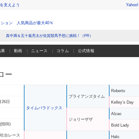
を支えよう
Yahoo
ション 人気商品が最大40％
真中満＆五十嵐亮太が佐賀競馬予想に挑戦！（PR）
結果
動画
ニュース
コラム
公式情報
ロー
Roberto
ブライアンズタイム
月26日
Kelley’s Day
タイムパラドックス
Alzao
ジョリーザザ
(招待)
Bold Lady
 社台レース
Halo