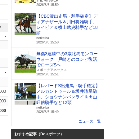
THE ANSWER
2026/8/6 15:59
【CBC賞出走馬・騎手確定】デ
ィアナザール＆川田将雅騎手、
レイピア＆横山武史騎手など18
率
頭
-
netkeiba
2026/8/6 15:58
-
-
無傷3連勝中の3歳牝馬モンロー
ウォーク 戸崎とのコンビ復活
-
でローズSへ
スポニチアネックス
-
2026/8/6 15:51
-
【レパードS出走馬・騎手確定】
メルカントゥール＆坂井瑠星騎
.000
手、ショウナンバンライ＆田山
.000
旺佑騎手など12頭
netkeiba
.000
2026/8/6 15:49
ニュース一覧
おすすめ記事（Doスポーツ）