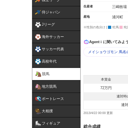
生産者
三嶋牧場
侍ジャパン
産地
浦河町
Jリーグ
※性別の色分け [
:牡馬
:牝
海外サッカー
Agent i に聞いてみよ
サッカー代表
メイショウゴモン 馬名
高校年代
競馬
本賞金
地方競馬
72万円
連対時
ボートレース
連
大相撲
2013/4/22 00:00
フィギュア
総合成績