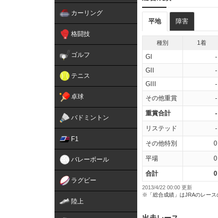
カーリング
平地
障害
格闘技
種別
1着
ゴルフ
GI
-
GII
-
テニス
GIII
-
卓球
その他重賞
-
重賞合計
-
バドミントン
リステッド
-
F1
その他特別
0
平場
0
バレーボール
合計
0
ラグビー
2013/4/22 00:00 更新
※「総合成績」はJRAのレー
陸上
出走レース