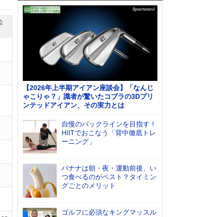
位
【2026年上半期アイアン座談会】「なんじ
ゃこりゃ？」識者が驚いたコブラの3Dプリ
ンテッドアイアン、その実力とは
自慢のバックラインを目指す！
HIITでおこなう「背中徹底トレ
ーニング」
バナナは朝・夜・運動前後、い
つ食べるのがベスト？タイミン
グごとのメリット
ゴルフに必須なキングマッスル