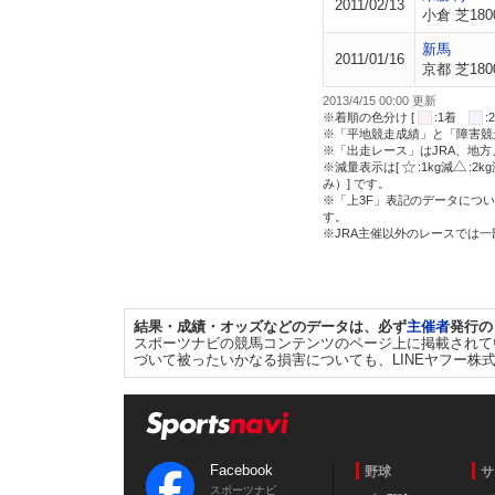
2011/02/13
小倉 芝180
新馬
2011/01/16
京都 芝180
2013/4/15 00:00 更新
※着順の色分け [
:1着
※「平地競走成績」と「障害競
※「出走レース」はJRA、地
※減量表示は[
:1kg減
:2k
み）] です。
※「上3F」表記のデータについ
す。
※JRA主催以外のレースでは
結果・成績・オッズなどのデータは、必ず
主催者
発行の
スポーツナビの競馬コンテンツのページ上に掲載されて
づいて被ったいかなる損害についても、LINEヤフー株
Facebook
野球
サ
スポーツナビ