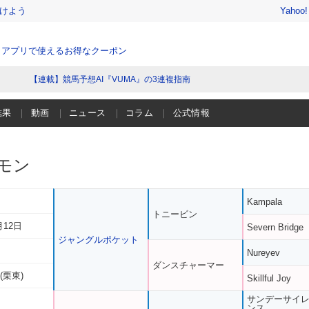
けよう
Yahoo
、アプリで使えるお得なクーポン
【連載】競馬予想AI『VUMA』の3連複指南
結果
動画
ニュース
コラム
公式情報
モン
Kampala
トニービン
月12日
Severn Bridge
ジャングルポケット
Nureyev
ダンスチャーマー
(栗東)
Skillful Joy
サンデーサイ
ンス