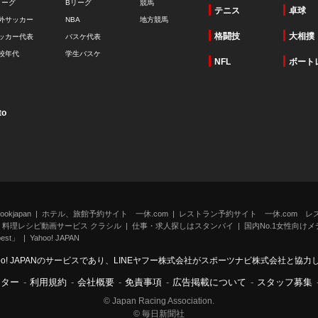
リーグ
Bリーグ
競馬
テニス
卓球
外サッカー
NBA
地方競馬
格闘技
大相撲
ッカー代表
バスケ代表
校年代
学生バスケ
NFL
ボート
to
kjapan
ホテル、旅館予約サイト 一休.com
レストラン予約サイト 一休.com レ
料理レシピ動画サービス クラシル
仕事・求人探しはスタンバイ
国内No.1女性向けメデ
st」
Yahoo! JAPAN
oo! JAPANのサービスであり、LINEヤフー株式会社がスポーツナビ株式会社と協
ンター
-
利用規約
-
会社概要
-
免責事項
-
広告掲載について
-
スタッフ募集
© Japan Racing Association.
© 毎日新聞社