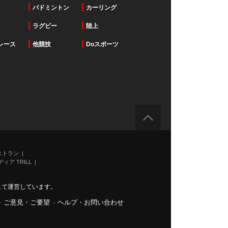
バドミントン
カーリング
ラグビー
陸上
レース
他競技
Doスポーツ
ストラン
ィア TRILL
力して運営しています。
-
ご意見・ご要望
-
ヘルプ・お問い合わせ