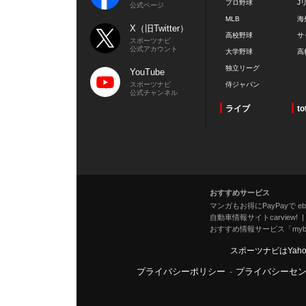
プロ野球
J
公式ページ
MLB
海
X（旧Twitter）
高校野球
サ
スポーツナビ
公式アカウント
大学野球
高
独立リーグ
YouTube
スポーツナビ
侍ジャパン
公式チャンネル
ライブ
to
おすすめサービス
マンガもお得にPayPayで eboo
自動車情報サイトcarview!
おすすめ情報サービス「mybe
スポーツナビはYah
プライバシーポリシー
-
プライバシーセ