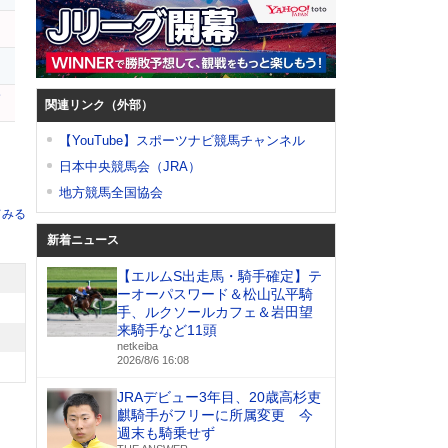
イ
リ
サ
関連リンク（外部）
【YouTube】スポーツナビ競馬チャンネル
日本中央競馬会（JRA）
地方競馬全国協会
てみる
新着ニュース
【エルムS出走馬・騎手確定】テ
ーオーパスワード＆松山弘平騎
手、ルクソールカフェ＆岩田望
来騎手など11頭
netkeiba
2026/8/6 16:08
JRAデビュー3年目、20歳高杉吏
麒騎手がフリーに所属変更 今
週末も騎乗せず