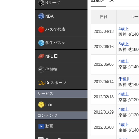
Bリーグ
NBA
日付
レー
4歳上
バスケ代表
2013/04/13
阪神 ダ140
学生バスケ
3歳上
2012/06/16
阪神 芝180
NFL
4歳上
2012/05/06
京都 ダ140
他競技
千種川
2012/04/14
Doスポーツ
阪神 芝140
サービス
4歳上
2012/02/18
京都 ダ120
toto
4歳上
2012/01/29
京都 ダ120
コンテンツ
4歳上
動画
2012/01/08
京都 ダ140