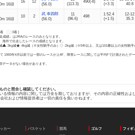
16
12
490(-8)
(113.3)
(+3.3)
40.8
0m 16頭
(56.0)
武 幸四郎
11
1:52.4
12-12
10
2
498
(96.6)
(+1.5)
35.3
0m 16頭
(56.0)
:2着
:3着 ]
走成績」はJRAのレースのみとなります。
方、海外で出走したレースの成績となります。
g減
:3kg減
:4kg減（※女性騎手のみ）
:2kg減（※5年以上、又は101勝以上の女性騎手
て 1993年4月以前では一部のレースが上4F、障害レースに関しては平均Fで計測されたデ
一部データがない場合があります。
ものと照合し確認してください。
いる情報の内容に関しては万全を期しておりますが、その内容の正確性およ
式会社および情報提供者は一切の責任を負いかねます。
ッカー
バスケット
競馬
ゴルフ
フィギ