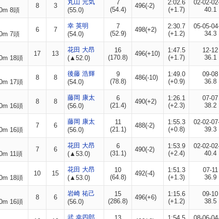
丸山 元気
7
2:02.6
02-02-02
8
3
496(-2)
(54.4)
(+1.7)
40.1
0m 8頭
(55.0)
幸 英明
7
2:30.7
05-05-04
6
7
498(+2)
(52.9)
(+1.2)
34.3
0m 7頭
(54.0)
花田 大昂
16
1:47.5
12-12
17
13
496(+10)
(170.8)
(+1.7)
36.1
0m 18頭
(▲52.0)
後藤 浩輝
9
1:49.0
09-08
8
8
486(-10)
(78.8)
(+0.9)
36.8
0m 17頭
(54.0)
藤岡 康太
6
1:26.1
07-07
8
8
490(+2)
(21.4)
(+2.3)
38.2
0m 16頭
(56.0)
藤岡 康太
11
1:55.3
02-02-07
7
6
488(-2)
(21.1)
(+0.8)
39.3
0m 16頭
(56.0)
花田 大昂
6
1:53.9
02-02-02
7
6
490(-2)
(31.1)
(+2.4)
40.4
0m 11頭
(▲53.0)
花田 大昂
10
1:51.3
07-11
10
15
492(-4)
(64.8)
(+1.3)
36.9
0m 18頭
(▲53.0)
岩崎 祐己
15
1:15.6
09-10
8
6
496(+6)
(286.8)
(+1.2)
38.5
0m 16頭
(56.0)
武 幸四郎
13
1:54.5
08-06-04