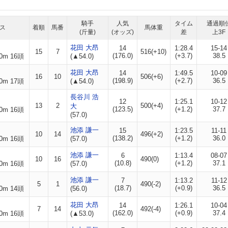
騎手
人気
タイム
通過順
ス
着順
馬番
馬体重
(斤量)
(オッズ)
差
上3F
花田 大昂
14
1:28.4
15-14
15
7
516(+10)
(176.0)
(+3.7)
38.5
0m 16頭
(▲54.0)
花田 大昂
14
1:49.5
10-09
16
10
506(+6)
(198.9)
(+2.7)
36.5
0m 17頭
(▲54.0)
長谷川 浩
12
1:25.1
10-12
13
2
500(+4)
大
(123.5)
(+1.2)
37.7
0m 16頭
(57.0)
池添 謙一
15
1:23.5
11-11
10
14
496(+2)
(138.2)
(+1.2)
36.0
0m 16頭
(57.0)
池添 謙一
6
1:13.4
08-07
10
16
490(0)
(10.8)
(+1.2)
37.1
0m 16頭
(57.0)
池添 謙一
7
1:13.2
11-12
5
1
490(-2)
(18.7)
(+0.9)
36.5
0m 14頭
(56.0)
花田 大昂
14
1:26.1
10-04
7
14
492(-4)
(162.0)
(+0.9)
37.4
0m 16頭
(▲53.0)