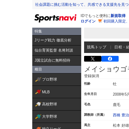
社会課題に挑む活動を知って、共感できる支援先を見つ
IDでもっと便利に
新規取得
ログイン
初回購入限定
特集
Jリーグ戦力 徹底分析
競馬トップ
日程・
仙台育英監督 名将対談
J国立試合に無料招待
メイショウゴ
種目
登録抹消
プロ野球
性齢
牡
MLB
生年月日
2008年5
高校野球
毛色
鹿毛
調教師（所属）
西橋 豊治
大学野球
馬主
松本 好雄
独立リーグ