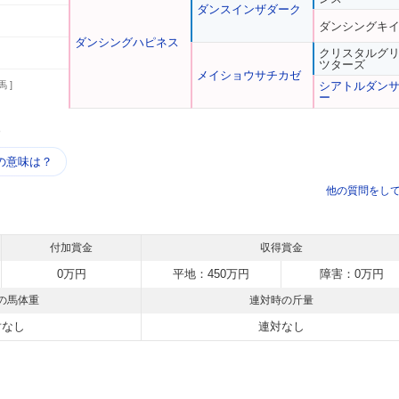
ダンスインザダーク
ダンシングキ
ダンシングハピネス
クリスタルグ
ツターズ
メイショウサチカゼ
馬 ]
シアトルダン
ー
う
の意味は？
他の質問をし
付加賞金
収得賞金
0万円
平地：450万円
障害：0万円
の馬体重
連対時の斤量
対なし
連対なし