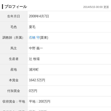
プロフィール
2014/5/15 00:00
生年月日
2008年4月7日
毛色
栗毛
調教師（所属）
石橋 守
(栗東)
馬主
中野 義一
生産者
辻 牧場
産地
浦河町
本賞金
1642.5万円
付加賞金
0万円
収得賞金：平地
平地：200万円