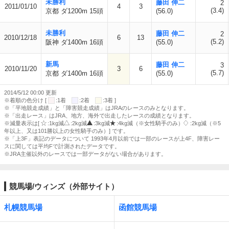
未勝利
藤田 伸二
2
2011/01/10
4
3
(3.4)
京都 ダ1200m 15頭
(56.0)
未勝利
藤田 伸二
2
2010/12/18
6
13
(5.2)
阪神 ダ1400m 16頭
(55.0)
新馬
藤田 伸二
3
2010/11/20
3
6
(5.7)
京都 ダ1400m 16頭
(55.0)
2014/5/12 00:00 更新
※着順の色分け [
:1着
:2着
:3着 ]
※「平地競走成績」と「障害競走成績」はJRAのレースのみとなります。
※「出走レース」はJRA、地方、海外で出走したレースの成績となります。
※減量表示は[
:1kg減
:2kg減
:3kg減
:4kg減（※女性騎手のみ）
:2kg減（※5
年以上、又は101勝以上の女性騎手のみ）] です。
※「上3F」表記のデータについて 1993年4月以前では一部のレースが上4F、障害レー
スに関しては平均Fで計測されたデータです。
※JRA主催以外のレースでは一部データがない場合があります。
競馬場/ウィンズ（外部サイト）
札幌競馬場
函館競馬場