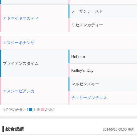
ノーザンテースト
アドマイヤマカディ
ミセスマカディー
エスジーボナンザ
Roberto
ブライアンズタイム
Kelley’s Day
マルゼンスキー
エスジービアンカ
チエリーダツチエス
※性別の色分け [
:牡馬
:牝馬 ]
総合成績
2014/5/15 00:00