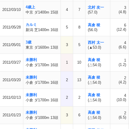
4歳上
北村 友一
3
2012/03/10
4
7
(4.8)
中京 ダ1400m 15頭
(57.0)
カルミ
高倉 稜
6
2011/05/28
5
8
(12.4)
新潟 芝1400m 16頭
(56.0)
3歳
西村 太一
4
2011/05/01
3
5
(6.6)
東京 ダ1600m 13頭
(▲53.0)
未勝利
高倉 稜
1
2011/03/27
1
10
(1.2)
小倉 ダ1700m 16頭
(△54.0)
未勝利
高倉 稜
2
2011/03/20
2
13
(4.2)
小倉 ダ1700m 16頭
(△54.0)
未勝利
高倉 稜
4
2011/02/13
2
2
(10.0)
小倉 ダ1700m 16頭
(△54.0)
未勝利
高倉 稜
2
2011/01/23
3
6
(6.5)
小倉 ダ1000m 13頭
(△54.0)