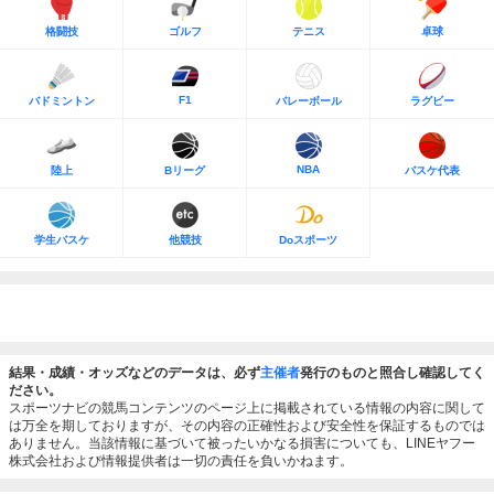
格闘技
ゴルフ
テニス
卓球
F1
バドミントン
バレーボール
ラグビー
NBA
陸上
Bリーグ
バスケ代表
学生バスケ
他競技
Doスポーツ
結果・成績・オッズなどのデータは、必ず
主催者
発行のものと照合し確認してく
ださい。
スポーツナビの競馬コンテンツのページ上に掲載されている情報の内容に関して
は万全を期しておりますが、その内容の正確性および安全性を保証するものでは
ありません。当該情報に基づいて被ったいかなる損害についても、LINEヤフー
株式会社および情報提供者は一切の責任を負いかねます。