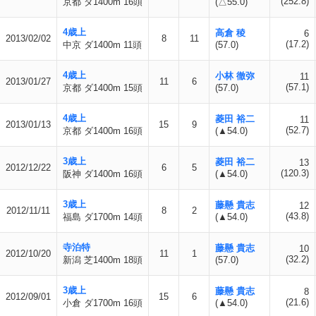
(252.8)
京都 ダ1400m 16頭
(△55.0)
4歳上
高倉 稜
6
2013/02/02
8
11
(17.2)
中京 ダ1400m 11頭
(57.0)
4歳上
小林 徹弥
11
2013/01/27
11
6
(57.1)
京都 ダ1400m 15頭
(57.0)
4歳上
菱田 裕二
11
2013/01/13
15
9
(52.7)
京都 ダ1400m 16頭
(▲54.0)
3歳上
菱田 裕二
13
2012/12/22
6
5
(120.3)
阪神 ダ1400m 16頭
(▲54.0)
3歳上
藤懸 貴志
12
2012/11/11
8
2
(43.8)
福島 ダ1700m 14頭
(▲54.0)
寺泊特
藤懸 貴志
10
2012/10/20
11
1
(32.2)
新潟 芝1400m 18頭
(57.0)
3歳上
藤懸 貴志
8
2012/09/01
15
6
(21.6)
小倉 ダ1700m 16頭
(▲54.0)