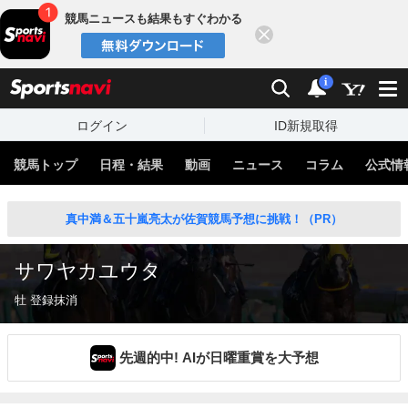
競馬ニュースも結果もすぐわかる
閉じる
スポーツナビ
検索
通知
i
ログイン
ID新規取得
競馬トップ
日程・結果
動画
ニュース
コラム
公式情
真中満＆五十嵐亮太が佐賀競馬予想に挑戦！（PR）
サワヤカユウタ
牡 登録抹消
先週的中! AIが日曜重賞を大予想