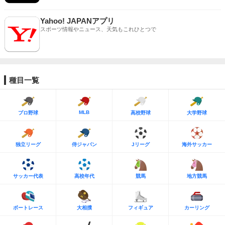
Yahoo! JAPANアプリ
スポーツ情報やニュース、天気もこれひとつで
種目一覧
MLB
プロ野球
高校野球
大学野球
独立リーグ
侍ジャパン
Jリーグ
海外サッカー
サッカー代表
高校年代
競馬
地方競馬
ボートレース
大相撲
フィギュア
カーリング