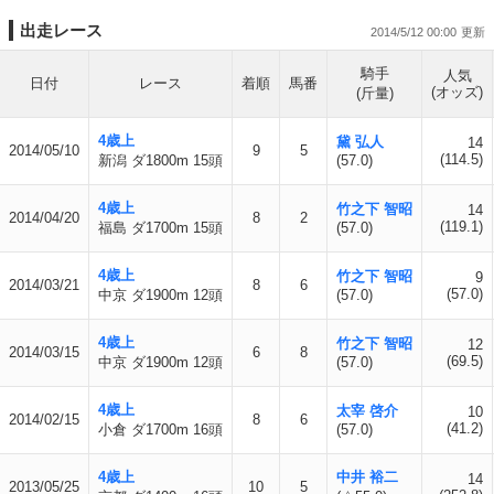
出走レース
2014/5/12 00:00
騎手
人気
日付
レース
着順
馬番
(オッズ)
(斤量)
4歳上
黛 弘人
14
2014/05/10
9
5
(114.5)
新潟 ダ1800m 15頭
(57.0)
4歳上
竹之下 智昭
14
2014/04/20
8
2
(119.1)
福島 ダ1700m 15頭
(57.0)
4歳上
竹之下 智昭
9
2014/03/21
8
6
(57.0)
中京 ダ1900m 12頭
(57.0)
4歳上
竹之下 智昭
12
2014/03/15
6
8
(69.5)
中京 ダ1900m 12頭
(57.0)
4歳上
太宰 啓介
10
2014/02/15
8
6
(41.2)
小倉 ダ1700m 16頭
(57.0)
4歳上
中井 裕二
14
2013/05/25
10
5