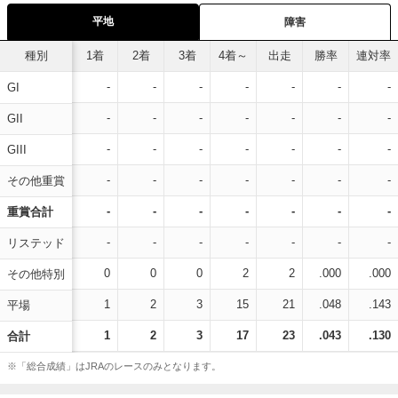
平地
障害
種別
1着
2着
3着
4着～
出走
勝率
連対率
-
-
-
-
-
-
-
GI
-
-
-
-
-
-
-
GII
-
-
-
-
-
-
-
GIII
-
-
-
-
-
-
-
その他重賞
-
-
-
-
-
-
-
重賞合計
-
-
-
-
-
-
-
リステッド
0
0
0
2
2
.000
.000
その他特別
1
2
3
15
21
.048
.143
平場
1
2
3
17
23
.043
.130
合計
※「総合成績」はJRAのレースのみとなります。