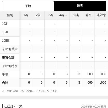
障害
平地
種別
1着
2着
3着
4着～
出走
勝率
連対率
-
-
-
-
-
-
-
JGI
-
-
-
-
-
-
-
JGII
-
-
-
-
-
-
-
JGIII
-
-
-
-
-
-
-
その他重賞
-
-
-
-
-
-
-
重賞合計
-
-
-
-
-
-
-
その他特別
0
0
0
3
3
.000
.000
平場
0
0
0
3
3
.000
.000
合計
※「総合成績」はJRAのレースのみとなります。
出走レース
2015/5/18 00:00