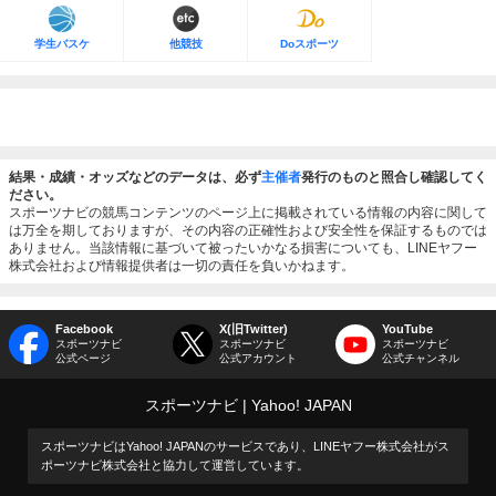
学生バスケ
他競技
Doスポーツ
結果・成績・オッズなどのデータは、必ず
主催者
発行のものと照合し確認してく
ださい。
スポーツナビの競馬コンテンツのページ上に掲載されている情報の内容に関して
は万全を期しておりますが、その内容の正確性および安全性を保証するものでは
ありません。当該情報に基づいて被ったいかなる損害についても、LINEヤフー
株式会社および情報提供者は一切の責任を負いかねます。
Facebook
X(旧Twitter)
YouTube
スポーツナビ
スポーツナビ
スポーツナビ
公式ページ
公式アカウント
公式チャンネル
スポーツナビ
Yahoo! JAPAN
スポーツナビはYahoo! JAPANのサービスであり、LINEヤフー株式会社がス
ポーツナビ株式会社と協力して運営しています。