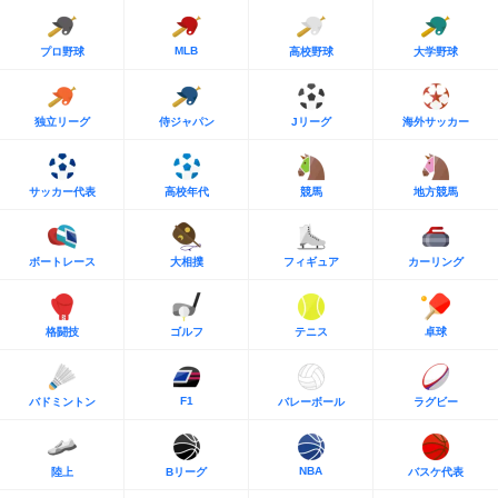
MLB
プロ野球
高校野球
大学野球
独立リーグ
侍ジャパン
Jリーグ
海外サッカー
サッカー代表
高校年代
競馬
地方競馬
ボートレース
大相撲
フィギュア
カーリング
格闘技
ゴルフ
テニス
卓球
F1
バドミントン
バレーボール
ラグビー
NBA
陸上
Bリーグ
バスケ代表