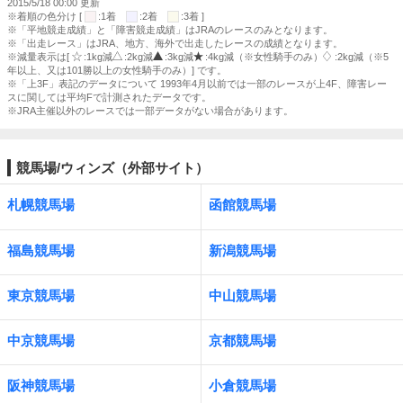
2015/5/18 00:00 更新
※着順の色分け [
:1着
:2着
:3着 ]
※「平地競走成績」と「障害競走成績」はJRAのレースのみとなります。
※「出走レース」はJRA、地方、海外で出走したレースの成績となります。
※減量表示は[
:1kg減
:2kg減
:3kg減
:4kg減（※女性騎手のみ）
:2kg減（※5
年以上、又は101勝以上の女性騎手のみ）] です。
※「上3F」表記のデータについて 1993年4月以前では一部のレースが上4F、障害レー
スに関しては平均Fで計測されたデータです。
※JRA主催以外のレースでは一部データがない場合があります。
競馬場/ウィンズ（外部サイト）
札幌競馬場
函館競馬場
福島競馬場
新潟競馬場
東京競馬場
中山競馬場
中京競馬場
京都競馬場
阪神競馬場
小倉競馬場