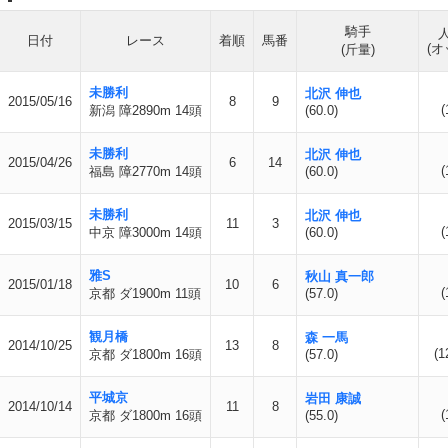
騎手
日付
レース
着順
馬番
(オ
(斤量)
未勝利
北沢 伸也
2015/05/16
8
9
(
新潟 障2890m 14頭
(60.0)
未勝利
北沢 伸也
2015/04/26
6
14
(
福島 障2770m 14頭
(60.0)
未勝利
北沢 伸也
2015/03/15
11
3
(
中京 障3000m 14頭
(60.0)
雅S
秋山 真一郎
2015/01/18
10
6
(
京都 ダ1900m 11頭
(57.0)
観月橋
森 一馬
2014/10/25
13
8
(1
京都 ダ1800m 16頭
(57.0)
平城京
岩田 康誠
2014/10/14
11
8
(
京都 ダ1800m 16頭
(55.0)