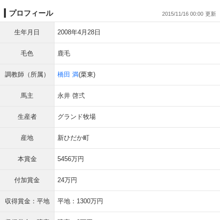
プロフィール
2015/11/16 00:00
生年月日
2008年4月28日
毛色
鹿毛
調教師（所属）
橋田 満
(栗東)
馬主
永井 啓弍
生産者
グランド牧場
産地
新ひだか町
本賞金
5456万円
付加賞金
24万円
収得賞金：平地
平地：1300万円