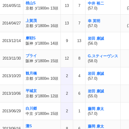
桃山S
中井 裕二
2014/05/11
13
7
(
京都 ダ1900m 13頭
(57.0)
上賀茂
幸 英明
2014/04/27
13
7
(
京都 ダ1800m 16頭
(57.0)
摩耶S
岩田 康誠
2013/12/14
9
13
阪神 ダ1800m 14頭
(56.0)
ブライ
G.スティーヴンス
2013/11/30
12
8
阪神 ダ1800m 15頭
(58.0)
観月橋
岩田 康誠
2013/10/20
2
4
京都 ダ1800m 10頭
(57.0)
平城京
岩田 康誠
2013/10/06
2
6
京都 ダ1800m 12頭
(55.0)
白川郷
藤岡 康太
2013/06/29
2
1
中京 ダ1800m 15頭
(57.0)
灘S
藤岡 康太
2013/06/16
8
6