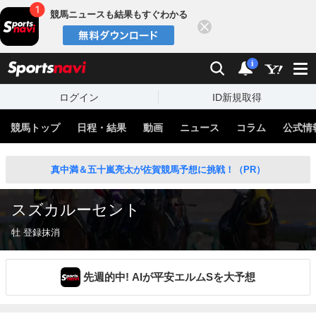
競馬ニュースも結果もすぐわかる
閉じる
スポーツナビ
検索
通知
i
ログイン
ID新規取得
競馬トップ
日程・結果
動画
ニュース
コラム
公式情
真中満＆五十嵐亮太が佐賀競馬予想に挑戦！（PR）
スズカルーセント
牡 登録抹消
先週的中! AIが平安エルムSを大予想