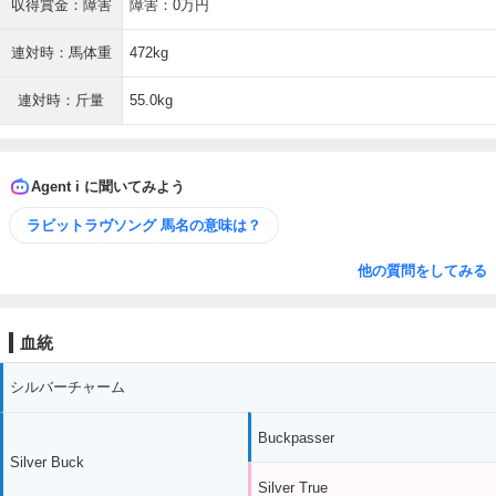
収得賞金：障害
障害：0万円
連対時：馬体重
472kg
連対時：斤量
55.0kg
Agent i に聞いてみよう
ラビットラヴソング 馬名の意味は？
他の質問をしてみる
血統
シルバーチャーム
Buckpasser
Silver Buck
Silver True