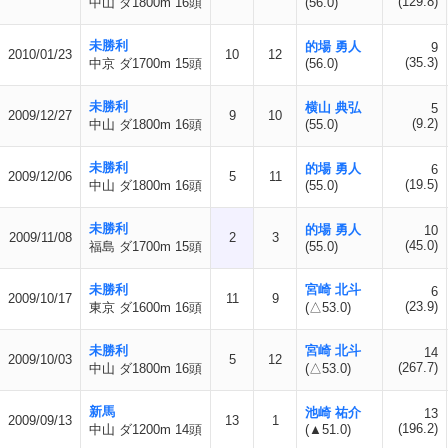
(129.8)
中山 ダ1800m 16頭
(56.0)
未勝利
的場 勇人
9
2010/01/23
10
12
(35.3)
中京 ダ1700m 15頭
(56.0)
未勝利
横山 典弘
5
2009/12/27
9
10
(9.2)
中山 ダ1800m 16頭
(55.0)
未勝利
的場 勇人
6
2009/12/06
5
11
(19.5)
中山 ダ1800m 16頭
(55.0)
未勝利
的場 勇人
10
2009/11/08
2
3
(45.0)
福島 ダ1700m 15頭
(55.0)
未勝利
宮崎 北斗
6
2009/10/17
11
9
(23.9)
東京 ダ1600m 16頭
(△53.0)
未勝利
宮崎 北斗
14
2009/10/03
5
12
(267.7)
中山 ダ1800m 16頭
(△53.0)
新馬
池崎 祐介
13
2009/09/13
13
1
(196.2)
中山 ダ1200m 14頭
(▲51.0)