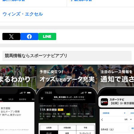
ウィンズ・エクセル
競馬情報ならスポーツナビアプリ