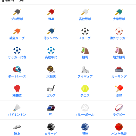
MLB
プロ野球
高校野球
大学野球
独立リーグ
侍ジャパン
Jリーグ
海外サッカー
サッカー代表
高校年代
競馬
地方競馬
ボートレース
大相撲
フィギュア
カーリング
格闘技
ゴルフ
テニス
卓球
F1
バドミントン
バレーボール
ラグビー
NBA
陸上
Bリーグ
バスケ代表