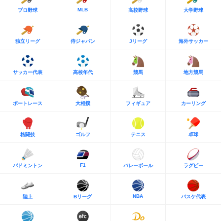
MLB
プロ野球
高校野球
大学野球
独立リーグ
侍ジャパン
Jリーグ
海外サッカー
サッカー代表
高校年代
競馬
地方競馬
ボートレース
大相撲
フィギュア
カーリング
格闘技
ゴルフ
テニス
卓球
F1
バドミントン
バレーボール
ラグビー
NBA
陸上
Bリーグ
バスケ代表