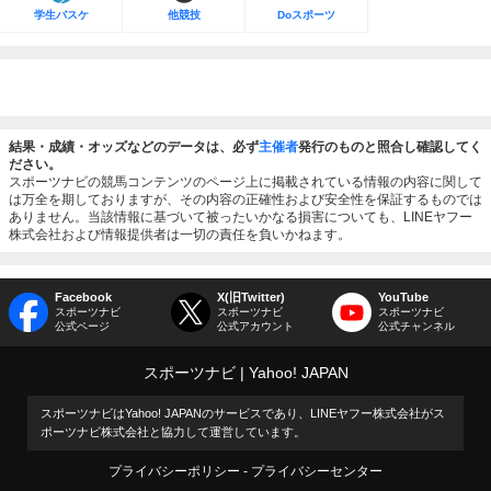
学生バスケ
他競技
Doスポーツ
結果・成績・オッズなどのデータは、必ず
主催者
発行のものと照合し確認してく
ださい。
スポーツナビの競馬コンテンツのページ上に掲載されている情報の内容に関して
は万全を期しておりますが、その内容の正確性および安全性を保証するものでは
ありません。当該情報に基づいて被ったいかなる損害についても、LINEヤフー
株式会社および情報提供者は一切の責任を負いかねます。
Facebook
X(旧Twitter)
YouTube
スポーツナビ
スポーツナビ
スポーツナビ
公式ページ
公式アカウント
公式チャンネル
スポーツナビ
Yahoo! JAPAN
スポーツナビはYahoo! JAPANのサービスであり、LINEヤフー株式会社がス
ポーツナビ株式会社と協力して運営しています。
プライバシーポリシー
プライバシーセンター