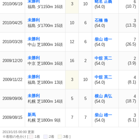
未勝利
蛯名 正義
6
2010/06/19
3
10
(10.7)
福島 ダ1150m 16頭
(54.0)
未勝利
石橋 脩
3
2010/04/25
10
6
(13.3)
福島 ダ1700m 15頭
(54.0)
未勝利
柴山 雄一
7
2010/03/28
12
6
(26.5)
中山 芝1800m 16頭
(54.0)
未勝利
中舘 英二
2
2009/12/20
16
2
(3.9)
中京 芝1800m 16頭
(54.0)
未勝利
中舘 英二
4
2009/11/22
3
10
(8.1)
福島 芝1800m 13頭
(54.0)
未勝利
横山 典弘
4
2009/09/06
5
5
(18.7)
札幌 芝1800m 14頭
(54.0)
新馬
柴山 雄一
3
2009/08/15
7
7
(5.1)
札幌 芝1800m 9頭
(54.0)
2013/1/15 00:00 更新
※着順の色分け [
:1着
:2着
:3着 ]