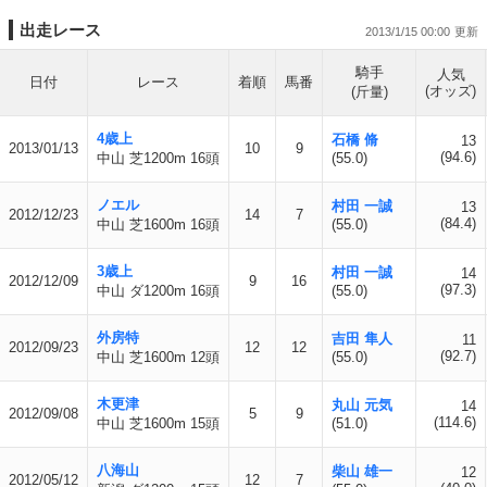
出走レース
2013/1/15 00:00
騎手
人気
日付
レース
着順
馬番
(オッズ)
(斤量)
4歳上
石橋 脩
13
2013/01/13
10
9
(94.6)
中山 芝1200m 16頭
(55.0)
ノエル
村田 一誠
13
2012/12/23
14
7
(84.4)
中山 芝1600m 16頭
(55.0)
3歳上
村田 一誠
14
2012/12/09
9
16
(97.3)
中山 ダ1200m 16頭
(55.0)
外房特
吉田 隼人
11
2012/09/23
12
12
(92.7)
中山 芝1600m 12頭
(55.0)
木更津
丸山 元気
14
2012/09/08
5
9
(114.6)
中山 芝1600m 15頭
(51.0)
八海山
柴山 雄一
12
2012/05/12
12
7