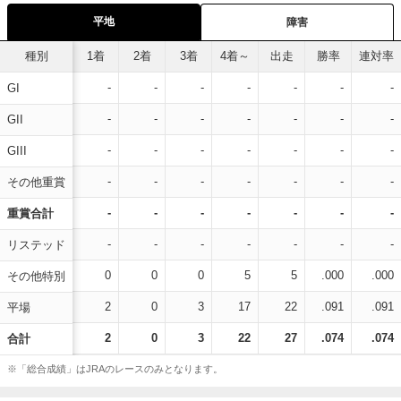
平地
障害
種別
1着
2着
3着
4着～
出走
勝率
連対率
-
-
-
-
-
-
-
GI
-
-
-
-
-
-
-
GII
-
-
-
-
-
-
-
GIII
-
-
-
-
-
-
-
その他重賞
-
-
-
-
-
-
-
重賞合計
-
-
-
-
-
-
-
リステッド
0
0
0
5
5
.000
.000
その他特別
2
0
3
17
22
.091
.091
平場
2
0
3
22
27
.074
.074
合計
※「総合成績」はJRAのレースのみとなります。