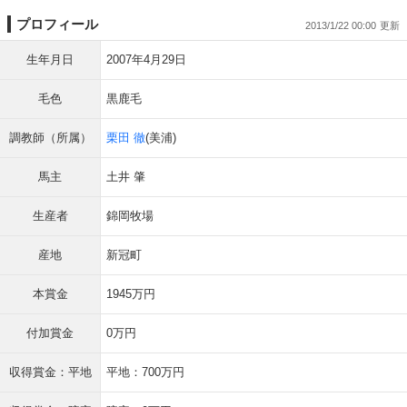
プロフィール
2013/1/22 00:00
生年月日
2007年4月29日
毛色
黒鹿毛
調教師（所属）
栗田 徹
(美浦)
馬主
土井 肇
生産者
錦岡牧場
産地
新冠町
本賞金
1945万円
付加賞金
0万円
収得賞金：平地
平地：700万円