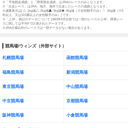
※「平地競走成績」と「障害競走成績」はJRAのレースのみとなります。
※「出走レース」はJRA、地方、海外で出走したレースの成績となります。
※減量表示は[
:1kg減
:2kg減
:3kg減
:4kg減（※女性騎手のみ）
:2kg減（※5
年以上、又は101勝以上の女性騎手のみ）] です。
※「上3F」表記のデータについて 1993年4月以前では一部のレースが上4F、障害レー
スに関しては平均Fで計測されたデータです。
※JRA主催以外のレースでは一部データがない場合があります。
競馬場/ウィンズ（外部サイト）
札幌競馬場
函館競馬場
福島競馬場
新潟競馬場
東京競馬場
中山競馬場
中京競馬場
京都競馬場
阪神競馬場
小倉競馬場