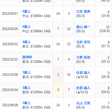
(40.0)
新潟 ダ1200m 15頭
(55.0)
4歳上
江田 照男
6
2012/03/17
14
3
(14.8)
中山 ダ1800m 14頭
(55.0)
4歳上
柴山 雄一
13
2012/02/25
7
12
(126.4)
中山 ダ1800m 14頭
(55.0)
4歳上
北村 宏司
9
2012/02/11
14
12
(37.7)
東京 ダ1300m 16頭
(55.0)
黒埼特
大野 拓弥
6
2011/11/12
7
4
(15.1)
新潟 ダ1200m 15頭
(52.0)
3歳上
杉原 誠人
5
2011/10/30
1
15
(16.0)
新潟 ダ1200m 15頭
(▲52.0)
3歳上
杉原 誠人
8
2011/10/16
3
7
(54.6)
新潟 ダ1200m 15頭
(▲52.0)
3歳上
丸山 元気
7
2011/08/28
10
1
(15.6)
新潟 ダ1200m 15頭
(55.0)