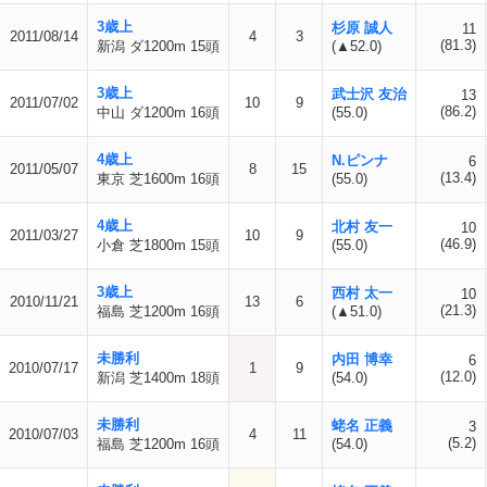
3歳上
杉原 誠人
11
2011/08/14
4
3
(81.3)
新潟 ダ1200m 15頭
(▲52.0)
3歳上
武士沢 友治
13
2011/07/02
10
9
(86.2)
中山 ダ1200m 16頭
(55.0)
4歳上
N.ピンナ
6
2011/05/07
8
15
(13.4)
東京 芝1600m 16頭
(55.0)
4歳上
北村 友一
10
2011/03/27
10
9
(46.9)
小倉 芝1800m 15頭
(55.0)
3歳上
西村 太一
10
2010/11/21
13
6
(21.3)
福島 芝1200m 16頭
(▲51.0)
未勝利
内田 博幸
6
2010/07/17
1
9
(12.0)
新潟 芝1400m 18頭
(54.0)
未勝利
蛯名 正義
3
2010/07/03
4
11
(5.2)
福島 芝1200m 16頭
(54.0)