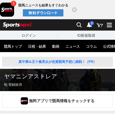
競馬ニュースも結果もすぐわかる
閉じる
スポーツナビ
検索
通知
i
ログイン
ID新規取得
競馬トップ
日程・結果
動画
ニュース
コラム
公式情
真中満＆五十嵐亮太が佐賀競馬予想に挑戦！（PR）
ヤマニンアストレア
牝 登録抹消
無料アプリで競馬情報をチェックする