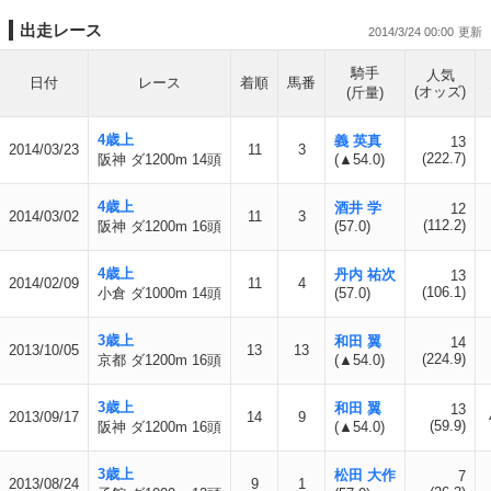
出走レース
2014/3/24 00:00
騎手
人気
日付
レース
着順
馬番
(オッズ)
(斤量)
4歳上
義 英真
13
2014/03/23
11
3
(222.7)
阪神 ダ1200m 14頭
(▲54.0)
4歳上
酒井 学
12
2014/03/02
11
3
(112.2)
阪神 ダ1200m 16頭
(57.0)
4歳上
丹内 祐次
13
2014/02/09
11
4
(106.1)
小倉 ダ1000m 14頭
(57.0)
3歳上
和田 翼
14
2013/10/05
13
13
(224.9)
京都 ダ1200m 16頭
(▲54.0)
3歳上
和田 翼
13
2013/09/17
14
9
(59.9)
阪神 ダ1200m 16頭
(▲54.0)
3歳上
松田 大作
7
2013/08/24
9
1