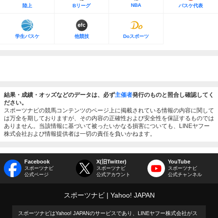
NBA
陸上
Bリーグ
バスケ代表
学生バスケ
他競技
Doスポーツ
結果・成績・オッズなどのデータは、必ず
主催者
発行のものと照合し確認してく
ださい。
スポーツナビの競馬コンテンツのページ上に掲載されている情報の内容に関して
は万全を期しておりますが、その内容の正確性および安全性を保証するものでは
ありません。当該情報に基づいて被ったいかなる損害についても、LINEヤフー
株式会社および情報提供者は一切の責任を負いかねます。
Facebook
X(旧Twitter)
YouTube
スポーツナビ
スポーツナビ
スポーツナビ
公式ページ
公式アカウント
公式チャンネル
スポーツナビ
Yahoo! JAPAN
スポーツナビはYahoo! JAPANのサービスであり、LINEヤフー株式会社がス