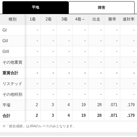
平地
障害
種別
1着
2着
3着
4着～
出走
勝率
連対率
-
-
-
-
-
-
-
GI
-
-
-
-
-
-
-
GII
-
-
-
-
-
-
-
GIII
-
-
-
-
-
-
-
その他重賞
-
-
-
-
-
-
-
重賞合計
-
-
-
-
-
-
-
リステッド
-
-
-
-
-
-
-
その他特別
2
3
4
19
28
.071
.179
平場
2
3
4
19
28
.071
.179
合計
※「総合成績」はJRAのレースのみとなります。