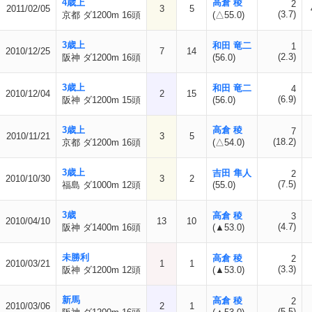
4歳上
高倉 稜
2
2011/02/05
3
5
(3.7)
京都 ダ1200m 16頭
(△55.0)
3歳上
和田 竜二
1
2010/12/25
7
14
(2.3)
阪神 ダ1200m 16頭
(56.0)
3歳上
和田 竜二
4
2010/12/04
2
15
(6.9)
阪神 ダ1200m 15頭
(56.0)
3歳上
高倉 稜
7
2010/11/21
3
5
(18.2)
京都 ダ1200m 16頭
(△54.0)
3歳上
吉田 隼人
2
2010/10/30
3
2
(7.5)
福島 ダ1000m 12頭
(55.0)
3歳
高倉 稜
3
2010/04/10
13
10
(4.7)
阪神 ダ1400m 16頭
(▲53.0)
未勝利
高倉 稜
2
2010/03/21
1
1
(3.3)
阪神 ダ1200m 12頭
(▲53.0)
新馬
高倉 稜
2
2010/03/06
2
1
(5.5)