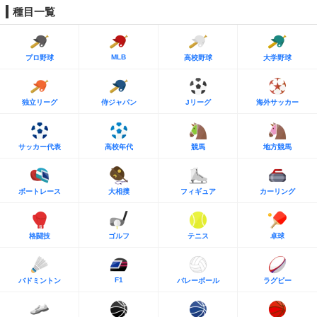
種目一覧
MLB
プロ野球
高校野球
大学野球
独立リーグ
侍ジャパン
Jリーグ
海外サッカー
サッカー代表
高校年代
競馬
地方競馬
ボートレース
大相撲
フィギュア
カーリング
格闘技
ゴルフ
テニス
卓球
F1
バドミントン
バレーボール
ラグビー