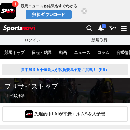
競馬ニュースも結果もすぐわかる
閉じる
スポーツナビ
検索
通知
i
ログイン
ID新規取得
競馬トップ
日程・結果
動画
ニュース
コラム
公式情
真中満＆五十嵐亮太が佐賀競馬予想に挑戦！（PR）
プリサイストップ
牡 登録抹消
先週的中! AIが平安エルムSを大予想