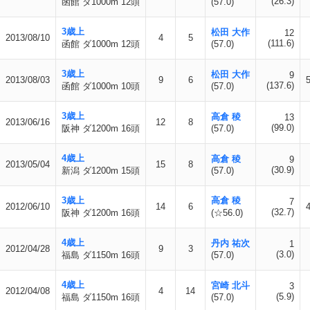
(26.3)
函館 ダ1000m 12頭
(57.0)
3歳上
松田 大作
12
2013/08/10
4
5
(111.6)
函館 ダ1000m 12頭
(57.0)
3歳上
松田 大作
9
2013/08/03
9
6
(137.6)
函館 ダ1000m 10頭
(57.0)
3歳上
高倉 稜
13
2013/06/16
12
8
(99.0)
阪神 ダ1200m 16頭
(57.0)
4歳上
高倉 稜
9
2013/05/04
15
8
(30.9)
新潟 ダ1200m 15頭
(57.0)
3歳上
高倉 稜
7
2012/06/10
14
6
(32.7)
阪神 ダ1200m 16頭
(☆56.0)
4歳上
丹内 祐次
1
2012/04/28
9
3
(3.0)
福島 ダ1150m 16頭
(57.0)
4歳上
宮崎 北斗
3
2012/04/08
4
14
(5.9)
福島 ダ1150m 16頭
(57.0)