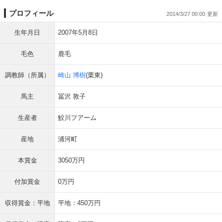
プロフィール
2014/3/27 00:00
生年月日
2007年5月8日
毛色
鹿毛
調教師（所属）
崎山 博樹
(栗東)
馬主
冨沢 敦子
生産者
鮫川フアーム
産地
浦河町
本賞金
3050万円
付加賞金
0万円
収得賞金：平地
平地：450万円