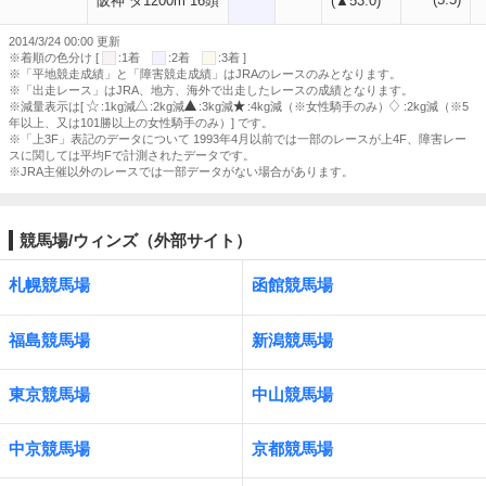
阪神 ダ1200m 16頭
(▲53.0)
2014/3/24 00:00 更新
※着順の色分け [
:1着
:2着
:3着 ]
※「平地競走成績」と「障害競走成績」はJRAのレースのみとなります。
※「出走レース」はJRA、地方、海外で出走したレースの成績となります。
※減量表示は[
:1kg減
:2kg減
:3kg減
:4kg減（※女性騎手のみ）
:2kg減（※5
年以上、又は101勝以上の女性騎手のみ）] です。
※「上3F」表記のデータについて 1993年4月以前では一部のレースが上4F、障害レー
スに関しては平均Fで計測されたデータです。
※JRA主催以外のレースでは一部データがない場合があります。
競馬場/ウィンズ（外部サイト）
札幌競馬場
函館競馬場
福島競馬場
新潟競馬場
東京競馬場
中山競馬場
中京競馬場
京都競馬場