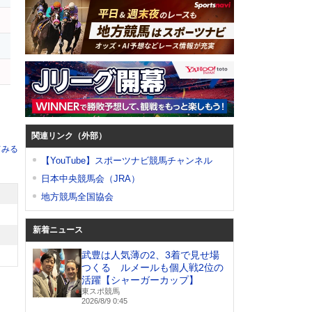
関連リンク（外部）
てみる
【YouTube】スポーツナビ競馬チャンネル
日本中央競馬会（JRA）
地方競馬全国協会
新着ニュース
武豊は人気薄の2、3着で見せ場
つくる ルメールも個人戦2位の
活躍【シャーガーカップ】
東スポ競馬
2026/8/9 0:45