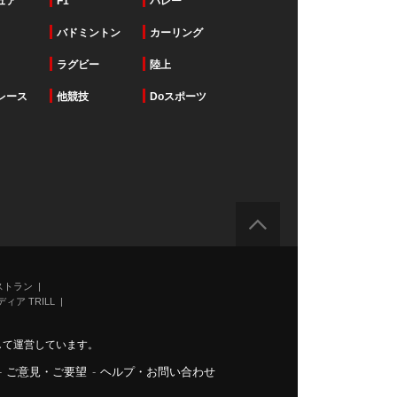
ュア
F1
バレー
バドミントン
カーリング
ラグビー
陸上
レース
他競技
Doスポーツ
ストラン
ィア TRILL
力して運営しています。
-
ご意見・ご要望
-
ヘルプ・お問い合わせ