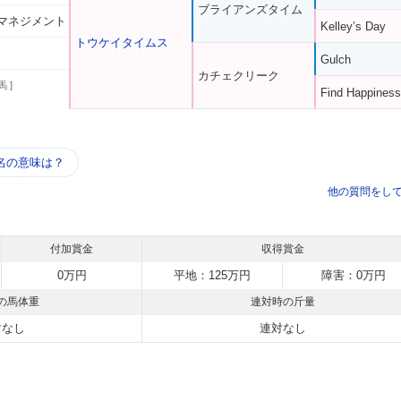
ブライアンズタイム
マネジメント
Kelley’s Day
トウケイタイムス
Gulch
カチェクリーク
馬 ]
Find Happiness
う
名の意味は？
他の質問をし
付加賞金
収得賞金
0万円
平地：125万円
障害：0万円
の馬体重
連対時の斤量
対なし
連対なし