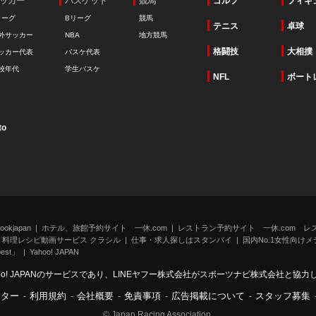
ッカー
バスケット
競馬
ゴルフ
フィギ
リーグ
Bリーグ
競馬
テニス
卓球
外サッカー
NBA
地方競馬
格闘技
大相撲
ッカー代表
バスケ代表
校年代
学生バスケ
NFL
ボート
to
kjapan
ホテル、旅館予約サイト 一休.com
レストラン予約サイト 一休.com レ
料理レシピ動画サービス クラシル
仕事・求人探しはスタンバイ
国内No.1女性向けメデ
st」
Yahoo! JAPAN
oo! JAPANのサービスであり、LINEヤフー株式会社がスポーツナビ株式会社と協
ンター
-
利用規約
-
会社概要
-
免責事項
-
広告掲載について
-
スタッフ募集
© Japan Racing Association.