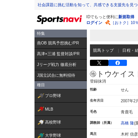
社会課題に挑む活動を知って、共感できる支援先を見つ
IDでもっと便利に
新規取得
ログイン
［おトク］10
特集
燕OB 競馬予想挑む/PR
競馬トップ
日程・
髙津×三浦 監督対談/PR
Jリーグ戦力 徹底分析
トウケイス
J国立試合に無料招待
登録抹消
種目
性齢
せん
プロ野球
生年月日
2007年2
MLB
毛色
青鹿毛
高校野球
調教師（所属）
高橋 隆
(
馬主
木村 信彦
大学野球