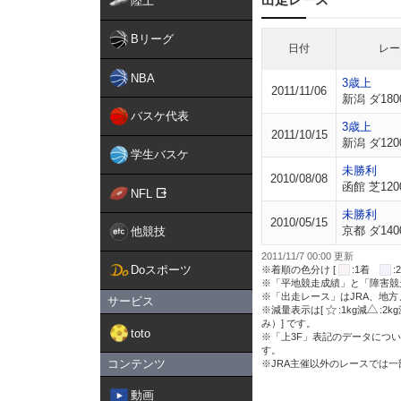
陸上
Bリーグ
日付
レー
NBA
3歳上
2011/11/06
新潟 ダ180
バスケ代表
3歳上
2011/10/15
新潟 ダ120
学生バスケ
未勝利
2010/08/08
函館 芝120
NFL
未勝利
2010/05/15
京都 ダ140
他競技
2011/11/7 00:00 更新
Doスポーツ
※着順の色分け [
:1着
※「平地競走成績」と「障害競
※「出走レース」はJRA、地
サービス
※減量表示は[
:1kg減
:2k
み）] です。
toto
※「上3F」表記のデータについ
す。
コンテンツ
※JRA主催以外のレースでは
動画