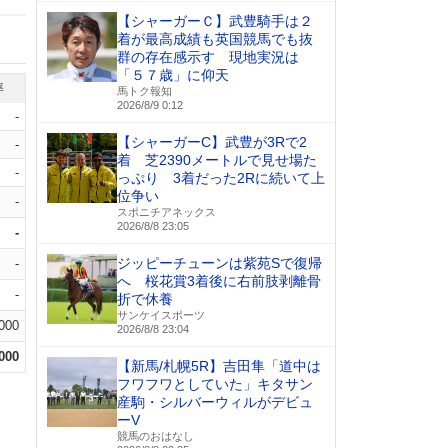
【シャーガーＣ】武豊騎手は２
着が最高成績も英国競馬でも抜
群の存在感示す 現地実況は
「５７歳」に仰天
率
馬トク報知
2026/8/9 0:12
-
【シャーガーC】武豊が3Rで2
-
着 芝2390メートルで見せ場た
-
っぷり 3着だった2Rに続いて上
位争い
-
スポニチアネックス
2026/8/8 23:05
-
ジッピーチューンは紫苑Sで復帰
-
へ 桜花賞3着後に右前肢剥離骨
-
折で休養
サンケイスポーツ
.000
2026/8/8 23:04
.000
【新馬/札幌5R】吉田隼「道中は
フワフワとしていた」キタサン
産駒・シルバーウィルがデビュ
ーV
競馬のおはなし