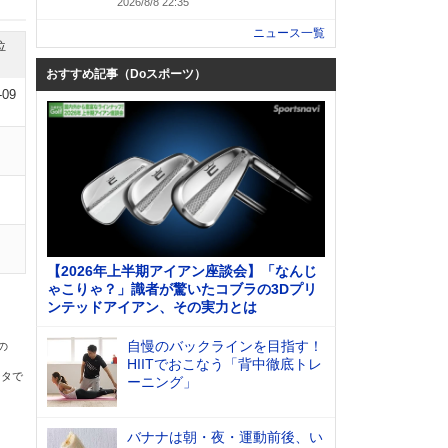
2026/8/8 22:35
ニュース一覧
位
おすすめ記事（Doスポーツ）
-09
【2026年上半期アイアン座談会】「なんじ
ゃこりゃ？」識者が驚いたコブラの3Dプリ
ンテッドアイアン、その実力とは
自慢のバックラインを目指す！
の
HIITでおこなう「背中徹底トレ
ータで
ーニング」
バナナは朝・夜・運動前後、い