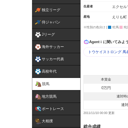
生産者
エクセル
独立リーグ
産地
えりも町
侍ジャパン
※性別の色分け [
:牡馬
:牝
Jリーグ
Agent i に聞いてみよ
海外サッカー
トウケイストロング 馬
サッカー代表
高校年代
本賞金
競馬
0万円
地方競馬
連対時
連
ボートレース
2011/11/10 00:00
大相撲
総合成績