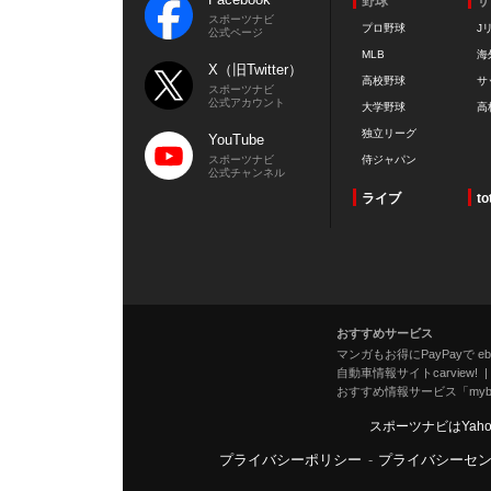
野球
サ
スポーツナビ
プロ野球
J
公式ページ
MLB
海
X（旧Twitter）
高校野球
サ
スポーツナビ
公式アカウント
大学野球
高
独立リーグ
YouTube
スポーツナビ
侍ジャパン
公式チャンネル
ライブ
to
おすすめサービス
マンガもお得にPayPayで eboo
自動車情報サイトcarview!
おすすめ情報サービス「mybe
スポーツナビはYah
プライバシーポリシー
-
プライバシーセ