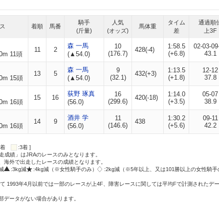
騎手
人気
タイム
通過順
ス
着順
馬番
馬体重
(斤量)
(オッズ)
差
上3F
森 一馬
10
1:58.5
02-03-09
11
2
428(-4)
(176.7)
(+6.8)
43.1
0m 11頭
(▲54.0)
森 一馬
9
1:13.5
12-12
13
5
432(+3)
(32.1)
(+1.8)
37.8
0m 15頭
(▲54.0)
荻野 琢真
16
1:14.0
05-07
15
16
420(-18)
(299.6)
(+3.5)
38.9
0m 16頭
(56.0)
酒井 学
11
1:30.2
09-11
14
9
438
(146.6)
(+5.6)
42.2
0m 16頭
(56.0)
:2着
:3着 ]
走成績」はJRAのレースのみとなります。
方、海外で出走したレースの成績となります。
g減
:3kg減
:4kg減（※女性騎手のみ）
:2kg減（※5年以上、又は101勝以上の女性騎手
て 1993年4月以前では一部のレースが上4F、障害レースに関しては平均Fで計測されたデ
一部データがない場合があります。