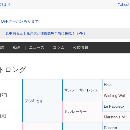
けよう
Yahoo
％OFFクーポンあります
真中満＆五十嵐亮太が佐賀競馬予想に挑戦！（PR）
結果
動画
ニュース
コラム
公式情報
トロング
Halo
サンデーサイレンス
月7日
Wishing Well
フジキセキ
Le Fabuleux
ミルレーサー
栗東)
Marston’s Mill
Roberto