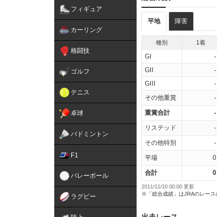
フィギュア
平地
障害
カーリング
種別
1着
格闘技
GI
-
GII
-
ゴルフ
GIII
-
テニス
その他重賞
-
重賞合計
-
卓球
リステッド
-
バドミントン
その他特別
-
F1
平場
0
合計
0
バレーボール
2011/11/10 00:00 更新
※「総合成績」はJRAのレー
ラグビー
出走レース