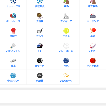
サッカー代表
高校年代
競馬
地方競馬
ボートレース
大相撲
フィギュア
カーリング
格闘技
ゴルフ
テニス
卓球
F1
バドミントン
バレーボール
ラグビー
NBA
陸上
Bリーグ
バスケ代表
学生バスケ
他競技
Doスポーツ