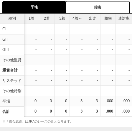
平地
障害
種別
1着
2着
3着
4着～
出走
勝率
連対率
-
-
-
-
-
-
-
GI
-
-
-
-
-
-
-
GII
-
-
-
-
-
-
-
GIII
-
-
-
-
-
-
-
その他重賞
-
-
-
-
-
-
-
重賞合計
-
-
-
-
-
-
-
リステッド
-
-
-
-
-
-
-
その他特別
0
0
0
3
3
.000
.000
平場
0
0
0
3
3
.000
.000
合計
※「総合成績」はJRAのレースのみとなります。