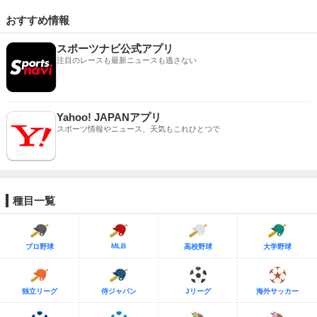
おすすめ情報
スポーツナビ公式アプリ
注目のレースも最新ニュースも逃さない
Yahoo! JAPANアプリ
スポーツ情報やニュース、天気もこれひとつで
種目一覧
MLB
プロ野球
高校野球
大学野球
独立リーグ
侍ジャパン
Jリーグ
海外サッカー