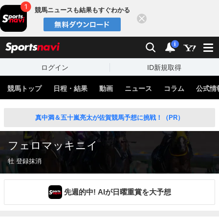
競馬ニュースも結果もすぐわかる
閉じる
スポーツナビ
検索
通知
i
ログイン
ID新規取得
競馬トップ
日程・結果
動画
ニュース
コラム
公式情
真中満＆五十嵐亮太が佐賀競馬予想に挑戦！（PR）
フェロマッキニイ
牡 登録抹消
先週的中! AIが日曜重賞を大予想