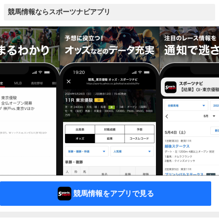
競馬情報ならスポーツナビアプリ
競馬情報をアプリで見る