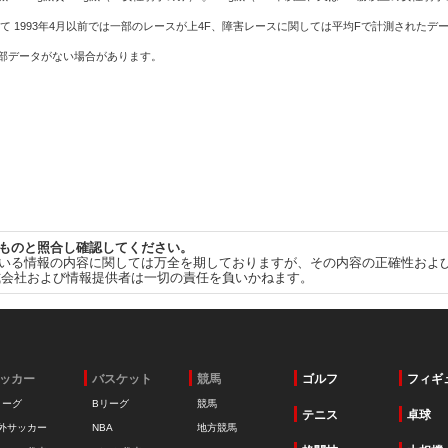
て 1993年4月以前では一部のレースが上4F、障害レースに関しては平均Fで計測されたデ
一部データがない場合があります。
ものと照合し確認してください。
いる情報の内容に関しては万全を期しておりますが、その内容の正確性およ
式会社および情報提供者は一切の責任を負いかねます。
ッカー
バスケット
競馬
ゴルフ
フィギ
リーグ
Bリーグ
競馬
テニス
卓球
外サッカー
NBA
地方競馬