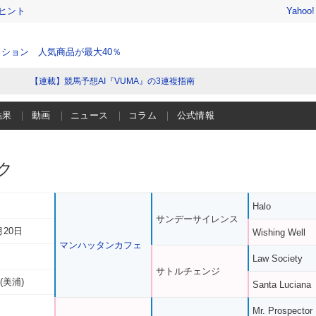
ヒント
Yahoo
ション 人気商品が最大40％
【連載】競馬予想AI『VUMA』の3連複指南
結果
動画
ニュース
コラム
公式情報
ク
Halo
サンデーサイレンス
月20日
Wishing Well
マンハッタンカフェ
Law Society
サトルチェンジ
(美浦)
Santa Luciana
Mr. Prospector