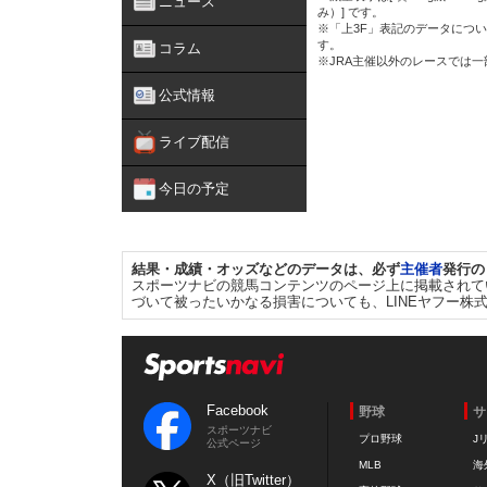
ニュース
み）] です。
※「上3F」表記のデータについ
す。
コラム
※JRA主催以外のレースでは
公式情報
ライブ配信
今日の予定
結果・成績・オッズなどのデータは、必ず
主催者
発行の
スポーツナビの競馬コンテンツのページ上に掲載されて
づいて被ったいかなる損害についても、LINEヤフー株
Facebook
野球
サ
スポーツナビ
プロ野球
J
公式ページ
MLB
海
X（旧Twitter）