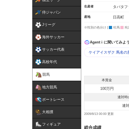
生産者
タバタフ
侍ジャパン
産地
日高町
Jリーグ
※性別の色分け [
:牡馬
:牝
海外サッカー
Agent i に聞いてみよ
サッカー代表
ケイアイスザク 馬名の
高校年代
競馬
本賞金
地方競馬
100万円
連対時
ボートレース
連
大相撲
2009/8/13 00:00
フィギュア
総合成績