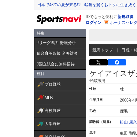
日本で45℃の夏が来る!? 猛暑を賢くおトクに生き抜く
IDでもっと便利に
新規取得
ログイン
ボーナスセレク
特集
Jリーグ戦力 徹底分析
競馬トップ
日程・
仙台育英監督 名将対談
J国立試合に無料招待
ケイアイスザ
種目
登録抹消
プロ野球
性齢
牡
MLB
生年月日
2006年4
高校野球
毛色
鹿毛
調教師（所属）
松山 康久
大学野球
馬主
亀田 和弘
独立リーグ