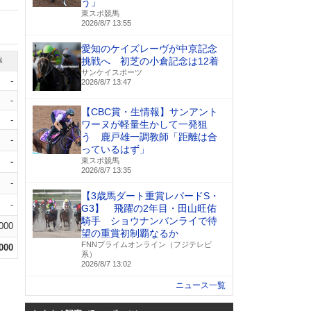
う」
東スポ競馬
2026/8/7 13:55
愛知のケイズレーヴが中京記念
挑戦へ 初芝の小倉記念は12着
率
サンケイスポーツ
-
2026/8/7 13:47
-
【CBC賞・生情報】サンアント
-
ワーヌが軽量生かして一発狙
う 鹿戸雄一調教師「距離は合
-
っているはず」
-
東スポ競馬
2026/8/7 13:35
-
【3歳馬ダート重賞レパードS・
-
G3】 飛躍の2年目・田山旺佑
騎手 ショウナンバンライで待
.000
望の重賞初制覇なるか
FNNプライムオンライン（フジテレビ
.000
系）
2026/8/7 13:02
ニュース一覧