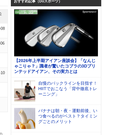
おすすめ記事（Doスポーツ）
位
-08
-06
【2026年上半期アイアン座談会】「なんじ
ゃこりゃ？」識者が驚いたコブラの3Dプリ
ンテッドアイアン、その実力とは
-10
自慢のバックラインを目指す！
HIITでおこなう「背中徹底トレ
ーニング」
バナナは朝・夜・運動前後、い
つ食べるのがベスト？タイミン
グごとのメリット
の