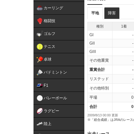
カーリング
平地
障害
格闘技
種別
1着
ゴルフ
GI
-
GII
-
テニス
GIII
-
卓球
その他重賞
-
重賞合計
-
バドミントン
リステッド
-
F1
その他特別
-
平場
0
バレーボール
合計
0
ラグビー
2009/8/13 00:00 更新
※「総合成績」はJRAのレー
陸上
出走レース