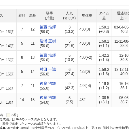
騎手
人気
タイム
通過順
ス
着順
馬番
馬体重
(斤量)
(オッズ)
差
上3F
後藤 浩輝
3
1:59.1
03-04-05
7
12
430(0)
(13.2)
(+0.8)
40.3
0m 16頭
(56.0)
勝浦 正樹
5
1:58.2
11-11-08
5
11
430(0)
(21.6)
(+1.1)
38.8
0m 14頭
(56.0)
後藤 浩輝
5
1:42.2
12-10
8
13
430(+2)
(13.8)
(+1.4)
39.3
0m 16頭
(56.0)
村田 一誠
6
1:58.2
12-12-11
5
14
428(0)
(27.4)
(+1.6)
40.0
0m 16頭
(56.0)
後藤 浩輝
9
1:19.8
16-16
7
11
428(-4)
(42.3)
(+1.2)
36.1
0m 16頭
(55.0)
後藤 浩輝
5
1:38.5
06-06
14
15
432
(7.5)
(+3.1)
36.7
0m 18頭
(54.0)
:2着
:3着 ]
走成績」はJRAのレースのみとなります。
方、海外で出走したレースの成績となります。
g減
:3kg減
:4kg減（※女性騎手のみ）
:2kg減（※5年以上、又は101勝以上の女性騎手