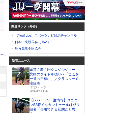
関連リンク（外部）
【YouTube】スポーツナビ競馬チャンネル
日本中央競馬会（JRA）
地方競馬全国協会
てみる
新着ニュース
重賞２着４回クロジシジョー、
悲願のタイトル獲りへ「ここを
一番の目標に」／クラスターＣ
注目馬
日刊スポーツ
2026/8/7 14:06
【レパードS・生情報】ユニコー
ンS2着メルカントゥールは成長
顕著「信用できる状態だと思