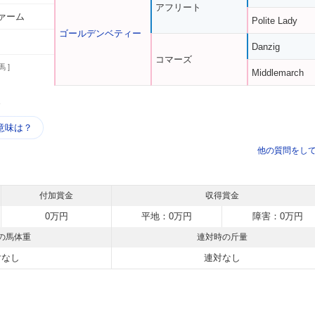
アフリート
ァーム
Polite Lady
ゴールデンベティー
Danzig
コマーズ
馬 ]
Middlemarch
う
意味は？
他の質問をし
付加賞金
収得賞金
0万円
平地：0万円
障害：0万円
の馬体重
連対時の斤量
対なし
連対なし