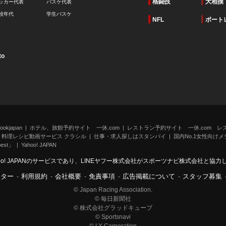
格闘技
大相撲
ッカー代表
バスケ代表
校年代
学生バスケ
NFL
ボート
to
kjapan
ホテル、旅館予約サイト 一休.com
レストラン予約サイト 一休.com レ
料理レシピ動画サービス クラシル
仕事・求人探しはスタンバイ
国内No.1女性向けメデ
st」
Yahoo! JAPAN
oo! JAPANのサービスであり、LINEヤフー株式会社がスポーツナビ株式会社と協
ンター
-
利用規約
-
会社概要
-
免責事項
-
広告掲載について
-
スタッフ募集
© Japan Racing Association.
© 毎日新聞社
© 株式会社グラッドキューブ
© Sportsnavi