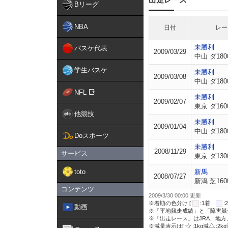
Bリーグ
NBA
日付
レー
未勝利
バスケ代表
2009/03/29
中山 ダ180
学生バスケ
未勝利
2009/03/08
中山 ダ180
NFL
未勝利
2009/02/07
東京 ダ160
他競技
未勝利
2009/01/04
中山 ダ180
Doスポーツ
未勝利
2008/11/29
サービス
東京 ダ130
toto
新馬
2008/07/27
新潟 芝160
コンテンツ
2009/3/30 00:00 更新
※着順の色分け [
:1着
動画
※「平地競走成績」と「障害競
※「出走レース」はJRA、地
※減量表示は[
:1kg減
:2k