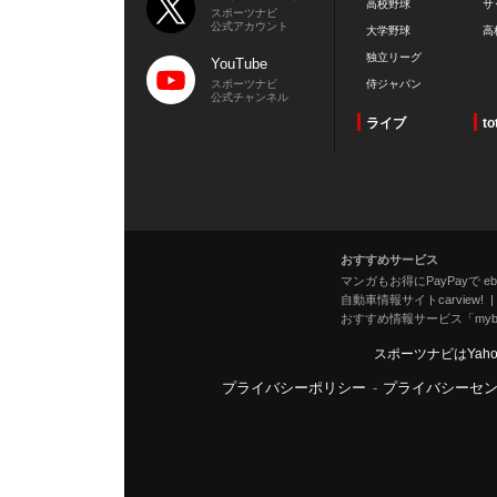
高校野球
サ
スポーツナビ
公式アカウント
大学野球
高
独立リーグ
YouTube
スポーツナビ
侍ジャパン
公式チャンネル
ライブ
to
おすすめサービス
マンガもお得にPayPayで eboo
自動車情報サイトcarview!
おすすめ情報サービス「mybe
スポーツナビはYah
プライバシーポリシー
-
プライバシーセ