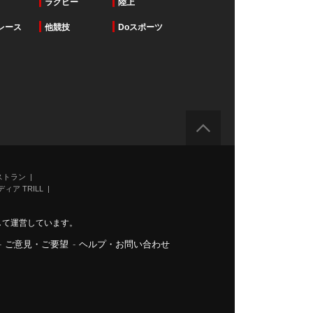
ラグビー
陸上
レース
他競技
Doスポーツ
ストラン
ィア TRILL
力して運営しています。
-
ご意見・ご要望
-
ヘルプ・お問い合わせ