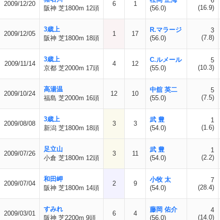
6
2009/12/20
6
1
(16.9)
阪神 芝1800m 12頭
(56.0)
3歳上
R.マラージ
3
2009/12/05
1
17
(7.8)
阪神 芝1800m 18頭
(56.0)
3歳上
C.ルメール
5
2009/11/14
4
12
(10.3)
京都 芝2000m 17頭
(55.0)
高湯温
中舘 英二
5
2009/10/24
12
10
(7.5)
福島 芝2000m 16頭
(55.0)
3歳上
武 豊
1
2009/08/08
3
3
(1.6)
新潟 芝1800m 18頭
(54.0)
足立山
武 豊
1
2009/07/26
3
11
(2.2)
小倉 芝1800m 12頭
(54.0)
和田岬
小牧 太
7
2009/07/04
2
9
(28.4)
阪神 芝1800m 14頭
(54.0)
すみれ
藤岡 佑介
4
2009/03/01
6
4
(14.0)
阪神 芝2200m 9頭
(56.0)