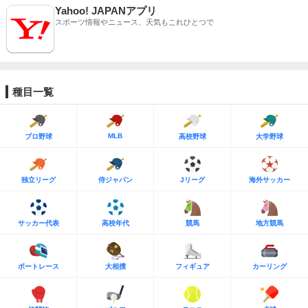
Yahoo! JAPANアプリ
スポーツ情報やニュース、天気もこれひとつで
種目一覧
MLB
プロ野球
高校野球
大学野球
独立リーグ
侍ジャパン
Jリーグ
海外サッカー
サッカー代表
高校年代
競馬
地方競馬
ボートレース
大相撲
フィギュア
カーリング