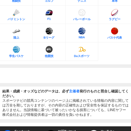
格闘技
ゴルフ
テニス
卓球
F1
バドミントン
バレーボール
ラグビー
NBA
陸上
Bリーグ
バスケ代表
学生バスケ
他競技
Doスポーツ
結果・成績・オッズなどのデータは、必ず
主催者
発行のものと照合し確認してく
ださい。
スポーツナビの競馬コンテンツのページ上に掲載されている情報の内容に関して
は万全を期しておりますが、その内容の正確性および安全性を保証するものでは
ありません。当該情報に基づいて被ったいかなる損害についても、LINEヤフー
株式会社および情報提供者は一切の責任を負いかねます。