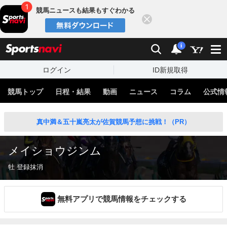
競馬ニュースも結果もすぐわかる
閉じる
スポーツナビ
検索
通知
i
ログイン
ID新規取得
競馬トップ
日程・結果
動画
ニュース
コラム
公式情
真中満＆五十嵐亮太が佐賀競馬予想に挑戦！（PR）
メイショウジンム
牡 登録抹消
無料アプリで競馬情報をチェックする