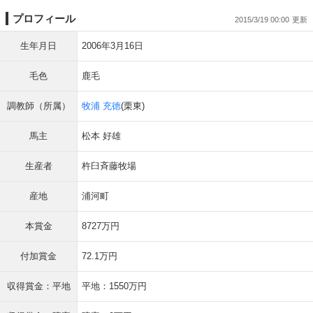
プロフィール
2015/3/19 00:00
生年月日
2006年3月16日
毛色
鹿毛
調教師（所属）
牧浦 充徳
(栗東)
馬主
松本 好雄
生産者
杵臼斉藤牧場
産地
浦河町
本賞金
8727万円
付加賞金
72.1万円
収得賞金：平地
平地：1550万円