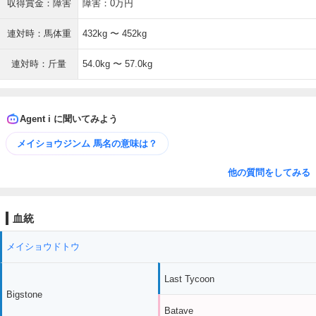
収得賞金：障害
障害：0万円
連対時：馬体重
432kg 〜 452kg
連対時：斤量
54.0kg 〜 57.0kg
Agent i に聞いてみよう
メイショウジンム 馬名の意味は？
他の質問をしてみる
血統
メイショウドトウ
Last Tycoon
Bigstone
Batave