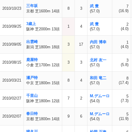
三年坂
武 豊
7
2010/10/23
8
3
(16.9)
京都 芝1600m 14頭
(57.0)
3歳上
武 豊
2
2010/09/25
1
4
(4.0)
阪神 芝2000m 13頭
(57.0)
出雲崎
内田 博幸
1
2010/09/05
3
17
(4.0)
新潟 芝1800m 18頭
(57.0)
鹿屋特
北村 友一
3
2010/08/15
3
3
(5.8)
小倉 芝1700m 12頭
(57.0)
瀬戸特
和田 竜二
8
2010/03/21
8
4
(17.4)
中京 芝1800m 15頭
(57.0)
千里山
M.デムーロ
5
2010/02/27
7
2
(7.3)
阪神 芝1800m 12頭
(54.0)
春日特
M.デムーロ
5
2010/02/07
9
6
(11.9)
京都 芝1800m 14頭
(54.0)
猪名川
松岡 正海