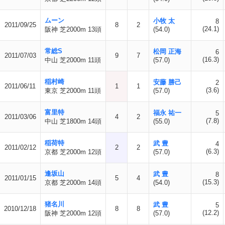
ムーン
小牧 太
8
2011/09/25
8
2
(24.1)
阪神 芝2000m 13頭
(54.0)
常総S
松岡 正海
6
2011/07/03
9
7
(16.3)
中山 芝2000m 11頭
(57.0)
稲村崎
安藤 勝己
2
2011/06/11
1
1
(3.6)
東京 芝2000m 11頭
(57.0)
富里特
福永 祐一
5
2011/03/06
4
2
(7.8)
中山 芝1800m 14頭
(55.0)
稲荷特
武 豊
4
2011/02/12
2
2
(6.3)
京都 芝2000m 12頭
(57.0)
逢坂山
武 豊
8
2011/01/15
5
4
(15.3)
京都 芝2000m 14頭
(54.0)
猪名川
武 豊
5
2010/12/18
8
8
(12.2)
阪神 芝2000m 12頭
(57.0)