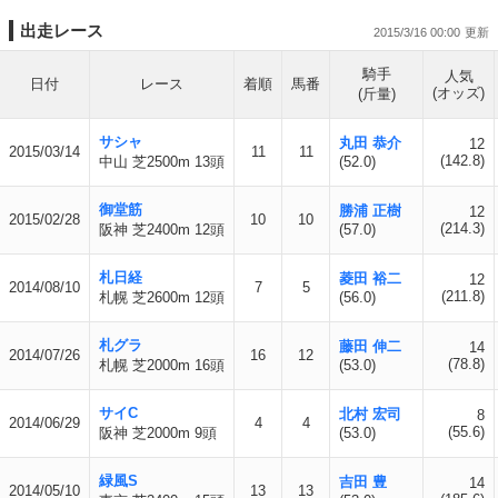
出走レース
2015/3/16 00:00
騎手
人気
日付
レース
着順
馬番
(オッズ)
(斤量)
サシャ
丸田 恭介
12
2015/03/14
11
11
(142.8)
中山 芝2500m 13頭
(52.0)
御堂筋
勝浦 正樹
12
2015/02/28
10
10
(214.3)
阪神 芝2400m 12頭
(57.0)
札日経
菱田 裕二
12
2014/08/10
7
5
(211.8)
札幌 芝2600m 12頭
(56.0)
札グラ
藤田 伸二
14
2014/07/26
16
12
(78.8)
札幌 芝2000m 16頭
(53.0)
サイC
北村 宏司
8
2014/06/29
4
4
(55.6)
阪神 芝2000m 9頭
(53.0)
緑風S
吉田 豊
14
2014/05/10
13
13