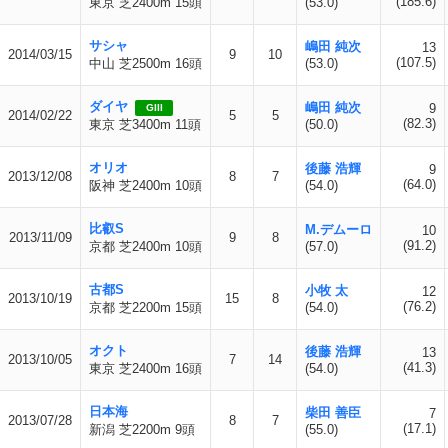
(185.6)
東京 芝2400m 15頭
(53.0)
サシャ
嶋田 純次
13
2014/03/15
9
10
(107.5)
中山 芝2500m 16頭
(53.0)
ダイヤ
嶋田 純次
9
GIII
2014/02/22
5
5
(82.3)
東京 芝3400m 11頭
(50.0)
オリオ
後藤 浩輝
9
2013/12/08
8
7
(64.0)
阪神 芝2400m 10頭
(54.0)
比叡S
M.デムーロ
10
2013/11/09
9
8
(91.2)
京都 芝2400m 10頭
(57.0)
古都S
小牧 太
12
2013/10/19
15
8
(76.2)
京都 芝2200m 15頭
(54.0)
オクト
後藤 浩輝
13
2013/10/05
7
14
(41.3)
東京 芝2400m 16頭
(54.0)
日本海
柴田 善臣
7
2013/07/28
8
7
(17.1)
新潟 芝2200m 9頭
(55.0)