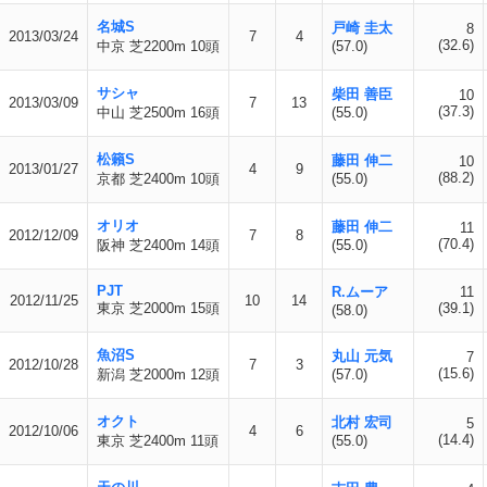
名城S
戸崎 圭太
8
2013/03/24
7
4
(32.6)
中京 芝2200m 10頭
(57.0)
サシャ
柴田 善臣
10
2013/03/09
7
13
(37.3)
中山 芝2500m 16頭
(55.0)
松籟S
藤田 伸二
10
2013/01/27
4
9
(88.2)
京都 芝2400m 10頭
(55.0)
オリオ
藤田 伸二
11
2012/12/09
7
8
(70.4)
阪神 芝2400m 14頭
(55.0)
PJT
R.ムーア
11
2012/11/25
10
14
東京 芝2000m 15頭
(39.1)
(58.0)
魚沼S
丸山 元気
7
2012/10/28
7
3
(15.6)
新潟 芝2000m 12頭
(57.0)
オクト
北村 宏司
5
2012/10/06
4
6
(14.4)
東京 芝2400m 11頭
(55.0)