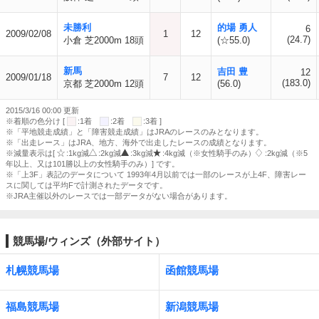
未勝利
的場 勇人
6
2009/02/08
1
12
(24.7)
小倉 芝2000m 18頭
(☆55.0)
新馬
吉田 豊
12
2009/01/18
7
12
(183.0)
京都 芝2000m 12頭
(56.0)
2015/3/16 00:00 更新
※着順の色分け [
:1着
:2着
:3着 ]
※「平地競走成績」と「障害競走成績」はJRAのレースのみとなります。
※「出走レース」はJRA、地方、海外で出走したレースの成績となります。
※減量表示は[
:1kg減
:2kg減
:3kg減
:4kg減（※女性騎手のみ）
:2kg減（※5
年以上、又は101勝以上の女性騎手のみ）] です。
※「上3F」表記のデータについて 1993年4月以前では一部のレースが上4F、障害レー
スに関しては平均Fで計測されたデータです。
※JRA主催以外のレースでは一部データがない場合があります。
競馬場/ウィンズ（外部サイト）
札幌競馬場
函館競馬場
福島競馬場
新潟競馬場