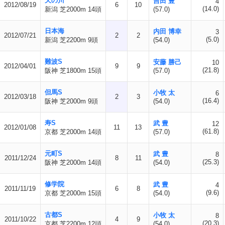
天の川
吉田 豊
4
2012/08/19
6
10
(14.0)
新潟 芝2000m 14頭
(57.0)
日本海
内田 博幸
3
2012/07/21
2
2
(5.0)
新潟 芝2200m 9頭
(54.0)
難波S
安藤 勝己
10
2012/04/01
9
9
(21.8)
阪神 芝1800m 15頭
(57.0)
但馬S
小牧 太
6
2012/03/18
2
3
(16.4)
阪神 芝2000m 9頭
(54.0)
寿S
武 豊
12
2012/01/08
11
13
(61.8)
京都 芝2000m 14頭
(57.0)
元町S
武 豊
8
2011/12/24
8
11
(25.3)
阪神 芝2000m 14頭
(54.0)
修学院
武 豊
4
2011/11/19
6
8
(9.6)
京都 芝2000m 15頭
(54.0)
古都S
小牧 太
8
2011/10/22
4
9
(20.3)
京都 芝2200m 12頭
(54.0)