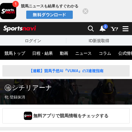
競馬ニュースも結果もすぐわかる
閉じる
スポーツナビ
検索
通知
i
ログイン
ID新規取得
競馬トップ
日程・結果
動画
ニュース
コラム
公式情
【連載】競馬予想AI『VUMA』の3連複指南
シチリアーナ
牝 登録抹消
無料アプリで競馬情報をチェックする