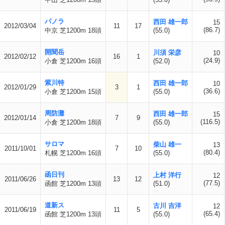
パノラ
西田 雄一郎
15
2012/03/04
11
17
(86.7)
中京 芝1200m 18頭
(55.0)
開聞岳
川須 栄彦
10
2012/02/12
16
1
(24.9)
小倉 芝1200m 16頭
(52.0)
紫川特
西田 雄一郎
10
2012/01/29
3
1
(36.6)
小倉 芝1200m 15頭
(55.0)
周防灘
西田 雄一郎
15
2012/01/14
7
9
(116.5)
小倉 芝1200m 18頭
(55.0)
サロマ
柴山 雄一
13
2011/10/01
7
10
(80.4)
札幌 芝1200m 16頭
(55.0)
函日刊
上村 洋行
12
2011/06/26
13
12
(77.5)
函館 芝1200m 13頭
(51.0)
道新ス
古川 吉洋
12
2011/06/19
11
5
(65.4)
函館 芝1200m 13頭
(55.0)