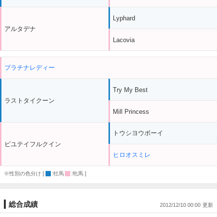
Lyphard
アルタデナ
Lacovia
プラチナレディー
Try My Best
ラストタイクーン
Mill Princess
トウシヨウボーイ
ビユテイフルクイン
ヒロオスミレ
※性別の色分け [
:牡馬
:牝馬 ]
総合成績
2012/12/10 00:00