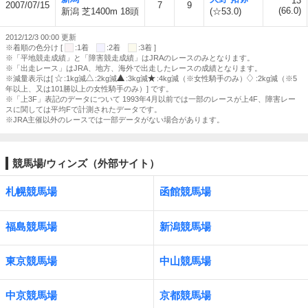
13
2007/07/15
7
9
(66.0)
新潟 芝1400m 18頭
(☆53.0)
2012/12/3 00:00 更新
※着順の色分け [
:1着
:2着
:3着 ]
※「平地競走成績」と「障害競走成績」はJRAのレースのみとなります。
※「出走レース」はJRA、地方、海外で出走したレースの成績となります。
※減量表示は[
:1kg減
:2kg減
:3kg減
:4kg減（※女性騎手のみ）
:2kg減（※5
年以上、又は101勝以上の女性騎手のみ）] です。
※「上3F」表記のデータについて 1993年4月以前では一部のレースが上4F、障害レー
スに関しては平均Fで計測されたデータです。
※JRA主催以外のレースでは一部データがない場合があります。
競馬場/ウィンズ（外部サイト）
札幌競馬場
函館競馬場
福島競馬場
新潟競馬場
東京競馬場
中山競馬場
中京競馬場
京都競馬場