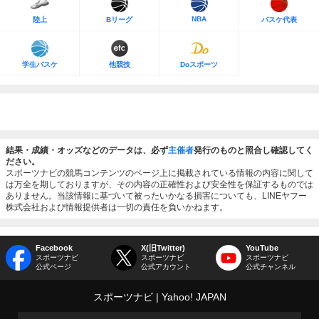
NBA
陸上
Bリーグ
バスケ代表
学生バスケ
他競技
Doスポーツ
結果・成績・オッズなどのデータは、必ず
主催者
発行のものと照合し確認してく
ださい。
スポーツナビの競馬コンテンツのページ上に掲載されている情報の内容に関して
は万全を期しておりますが、その内容の正確性および安全性を保証するものでは
ありません。当該情報に基づいて被ったいかなる損害についても、LINEヤフー
株式会社および情報提供者は一切の責任を負いかねます。
Facebook
X(旧Twitter)
YouTube
スポーツナビ
スポーツナビ
スポーツナビ
公式ページ
公式アカウント
公式チャンネル
スポーツナビ
Yahoo! JAPAN