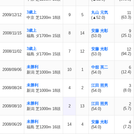
3歳上
丸山 元気
11
2009/12/12
9
5
(63.3)
中京 芝1200m 18頭
(▲52.0)
3歳上
安藤 光彰
9
2008/11/15
8
14
(25.1)
福島 ダ1700m 15頭
(53.0)
3歳上
安藤 光彰
12
2008/11/02
7
12
(94.2)
福島 ダ1700m 15頭
(53.0)
未勝利
中舘 英二
6
2008/09/06
10
1
(12.4)
新潟 芝1000m 18頭
(54.0)
未勝利
江田 照男
3
2008/08/24
4
2
(8.0)
新潟 芝1000m 18頭
(54.0)
未勝利
江田 照男
2
2008/08/10
2
13
(5.7)
新潟 芝1000m 18頭
(54.0)
未勝利
安藤 光彰
4
2008/06/29
14
4
(7.2)
福島 芝1200m 16頭
(54.0)