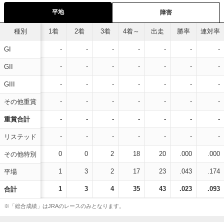
平地
障害
種別
1着
2着
3着
4着～
出走
勝率
連対率
-
-
-
-
-
-
-
GI
-
-
-
-
-
-
-
GII
-
-
-
-
-
-
-
GIII
-
-
-
-
-
-
-
その他重賞
-
-
-
-
-
-
-
重賞合計
-
-
-
-
-
-
-
リステッド
0
0
2
18
20
.000
.000
その他特別
1
3
2
17
23
.043
.174
平場
1
3
4
35
43
.023
.093
合計
※「総合成績」はJRAのレースのみとなります。