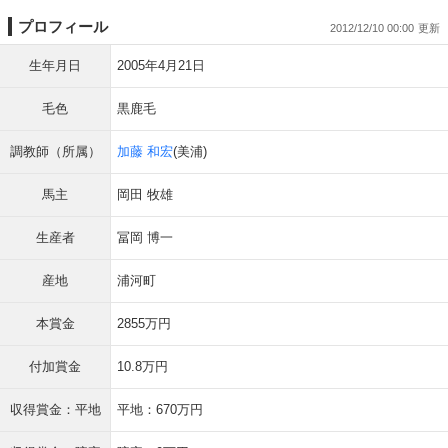
プロフィール
2012/12/10 00:00
生年月日
2005年4月21日
毛色
黒鹿毛
調教師（所属）
加藤 和宏
(美浦)
馬主
岡田 牧雄
生産者
冨岡 博一
産地
浦河町
本賞金
2855万円
付加賞金
10.8万円
収得賞金：平地
平地：670万円