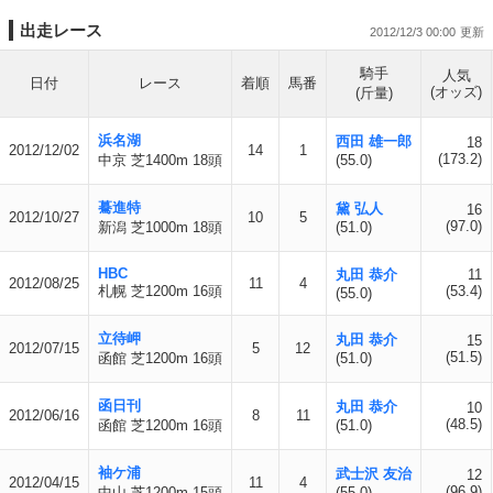
出走レース
2012/12/3 00:00
騎手
人気
日付
レース
着順
馬番
(オッズ)
(斤量)
浜名湖
西田 雄一郎
18
2012/12/02
14
1
(173.2)
中京 芝1400m 18頭
(55.0)
驀進特
黛 弘人
16
2012/10/27
10
5
(97.0)
新潟 芝1000m 18頭
(51.0)
HBC
丸田 恭介
11
2012/08/25
11
4
札幌 芝1200m 16頭
(53.4)
(55.0)
立待岬
丸田 恭介
15
2012/07/15
5
12
(51.5)
函館 芝1200m 16頭
(51.0)
函日刊
丸田 恭介
10
2012/06/16
8
11
(48.5)
函館 芝1200m 16頭
(51.0)
袖ケ浦
武士沢 友治
12
2012/04/15
11
4
(96.9)
中山 芝1200m 15頭
(55.0)