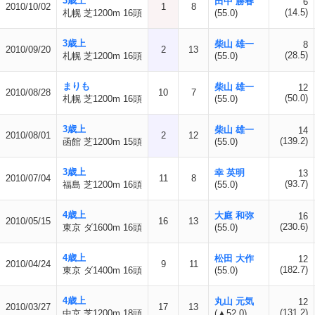
3歳上
田中 勝春
6
2010/10/02
1
8
(14.5)
札幌 芝1200m 16頭
(55.0)
3歳上
柴山 雄一
8
2010/09/20
2
13
(28.5)
札幌 芝1200m 16頭
(55.0)
まりも
柴山 雄一
12
2010/08/28
10
7
(50.0)
札幌 芝1200m 16頭
(55.0)
3歳上
柴山 雄一
14
2010/08/01
2
12
(139.2)
函館 芝1200m 15頭
(55.0)
3歳上
幸 英明
13
2010/07/04
11
8
(93.7)
福島 芝1200m 16頭
(55.0)
4歳上
大庭 和弥
16
2010/05/15
16
13
(230.6)
東京 ダ1600m 16頭
(55.0)
4歳上
松田 大作
12
2010/04/24
9
11
(182.7)
東京 ダ1400m 16頭
(55.0)
4歳上
丸山 元気
12
2010/03/27
17
13
(131.2)
中京 芝1200m 18頭
(▲52.0)