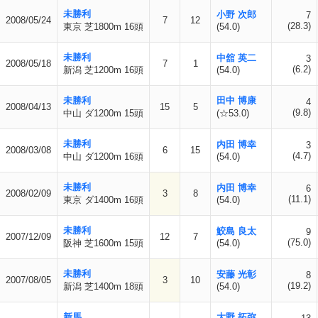
未勝利
小野 次郎
7
2008/05/24
7
12
(28.3)
東京 芝1800m 16頭
(54.0)
未勝利
中舘 英二
3
2008/05/18
7
1
(6.2)
新潟 芝1200m 16頭
(54.0)
未勝利
田中 博康
4
2008/04/13
15
5
(9.8)
中山 ダ1200m 15頭
(☆53.0)
未勝利
内田 博幸
3
2008/03/08
6
15
(4.7)
中山 ダ1200m 16頭
(54.0)
未勝利
内田 博幸
6
2008/02/09
3
8
(11.1)
東京 ダ1400m 16頭
(54.0)
未勝利
鮫島 良太
9
2007/12/09
12
7
(75.0)
阪神 芝1600m 15頭
(54.0)
未勝利
安藤 光彰
8
2007/08/05
3
10
(19.2)
新潟 芝1400m 18頭
(54.0)
新馬
大野 拓弥