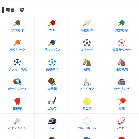
種目一覧
MLB
プロ野球
高校野球
大学野球
独立リーグ
侍ジャパン
Jリーグ
海外サッカー
サッカー代表
高校年代
競馬
地方競馬
ボートレース
大相撲
フィギュア
カーリング
格闘技
ゴルフ
テニス
卓球
F1
バドミントン
バレーボール
ラグビー