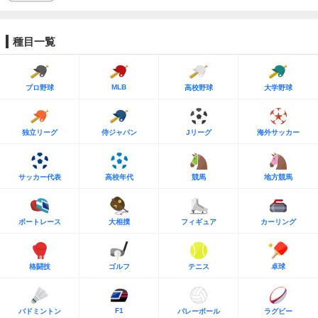
種目一覧
MLB
プロ野球
高校野球
大学野球
独立リーグ
侍ジャパン
Jリーグ
海外サッカー
サッカー代表
高校年代
競馬
地方競馬
ボートレース
大相撲
フィギュア
カーリング
格闘技
ゴルフ
テニス
卓球
F1
バドミントン
バレーボール
ラグビー