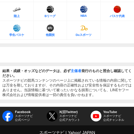
NBA
陸上
Bリーグ
バスケ代表
学生バスケ
他競技
Doスポーツ
結果・成績・オッズなどのデータは、必ず
主催者
発行のものと照合し確認してく
ださい。
スポーツナビの競馬コンテンツのページ上に掲載されている情報の内容に関して
は万全を期しておりますが、その内容の正確性および安全性を保証するものでは
ありません。当該情報に基づいて被ったいかなる損害についても、LINEヤフー
株式会社および情報提供者は一切の責任を負いかねます。
Facebook
X(旧Twitter)
YouTube
スポーツナビ
スポーツナビ
スポーツナビ
公式ページ
公式アカウント
公式チャンネル
スポーツナビ
Yahoo! JAPAN