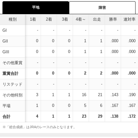
平地
障害
種別
1着
2着
3着
4着～
出走
勝率
連対率
-
-
-
-
-
-
-
GI
0
0
0
1
1
.000
.000
GII
0
0
0
1
1
.000
.000
GIII
-
-
-
-
-
-
-
その他重賞
0
0
0
2
2
.000
.000
重賞合計
-
-
-
-
-
-
-
リステッド
3
1
1
16
21
.143
.190
その他特別
1
0
0
5
6
.167
.167
平場
4
1
1
23
29
.138
.172
合計
※「総合成績」はJRAのレースのみとなります。