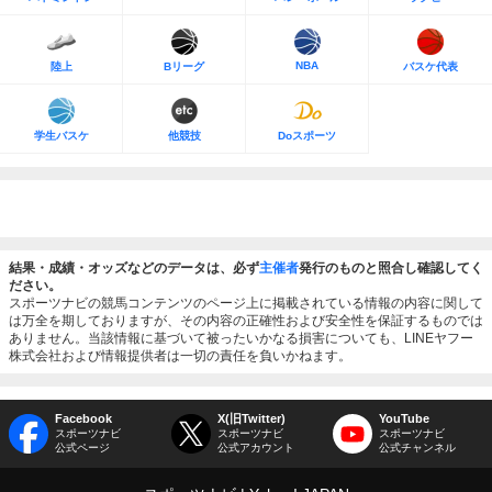
NBA
陸上
Bリーグ
バスケ代表
学生バスケ
他競技
Doスポーツ
結果・成績・オッズなどのデータは、必ず
主催者
発行のものと照合し確認してく
ださい。
スポーツナビの競馬コンテンツのページ上に掲載されている情報の内容に関して
は万全を期しておりますが、その内容の正確性および安全性を保証するものでは
ありません。当該情報に基づいて被ったいかなる損害についても、LINEヤフー
株式会社および情報提供者は一切の責任を負いかねます。
Facebook
X(旧Twitter)
YouTube
スポーツナビ
スポーツナビ
スポーツナビ
公式ページ
公式アカウント
公式チャンネル