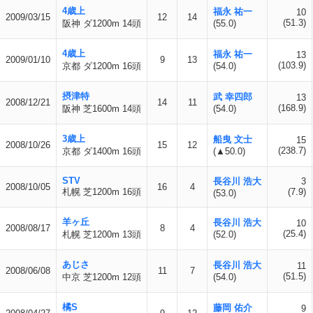
4歳上
福永 祐一
10
2009/03/15
12
14
(51.3)
阪神 ダ1200m 14頭
(55.0)
4歳上
福永 祐一
13
2009/01/10
9
13
(103.9)
京都 ダ1200m 16頭
(54.0)
摂津特
武 幸四郎
13
2008/12/21
14
11
(168.9)
阪神 芝1600m 14頭
(54.0)
3歳上
船曳 文士
15
2008/10/26
15
12
(238.7)
京都 ダ1400m 16頭
(▲50.0)
STV
長谷川 浩大
3
2008/10/05
16
4
札幌 芝1200m 16頭
(7.9)
(53.0)
羊ヶ丘
長谷川 浩大
10
2008/08/17
8
4
(25.4)
札幌 芝1200m 13頭
(52.0)
あじさ
長谷川 浩大
11
2008/06/08
11
7
(51.5)
中京 芝1200m 12頭
(54.0)
橘S
藤岡 佑介
9