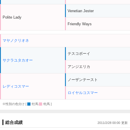
Venetian Jester
Polite Lady
Friendly Ways
マヤノクリオネ
テスコボーイ
サクラユタカオー
アンジエリカ
ノーザンテースト
レディコスマー
ロイヤルコスマー
※性別の色分け [
:牡馬
:牝馬 ]
総合成績
2011/2/28 00:00