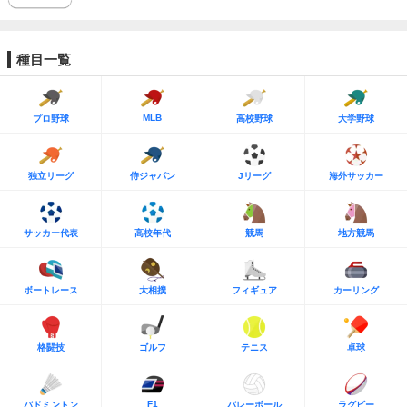
種目一覧
MLB
プロ野球
高校野球
大学野球
独立リーグ
侍ジャパン
Jリーグ
海外サッカー
サッカー代表
高校年代
競馬
地方競馬
ボートレース
大相撲
フィギュア
カーリング
格闘技
ゴルフ
テニス
卓球
F1
バドミントン
バレーボール
ラグビー