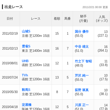
出走レース
2011/2/21 00:00
騎手
人気
日付
レース
着順
馬番
(オッズ)
(斤量)
山城S
国分 優作
13
2011/02/19
15
1
(227.1)
京都 芝1200m 15頭
(55.0)
雲雀S
中谷 雄太
16
2011/02/13
16
7
(264.1)
東京 芝1400m 16頭
(51.0)
UHB
竹之下 智昭
11
2010/08/01
12
1
函館 芝1200m 12頭
(33.8)
(48.0)
TVh
芹沢 純一
10
2010/07/24
13
5
函館 芝1200m 16頭
(17.5)
(55.0)
鞍馬S
荻野 琢真
10
2010/05/30
8
7
(38.1)
京都 芝1200m 16頭
(55.0)
淀屋橋
川原 正一
14
2010/04/18
12
5
(77.9)
阪神 芝1200m 16頭
(51.0)