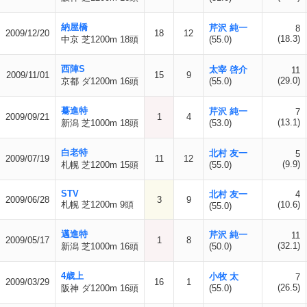
納屋橋
芹沢 純一
8
2009/12/20
18
12
(18.3)
中京 芝1200m 18頭
(55.0)
西陣S
太宰 啓介
11
2009/11/01
15
9
(29.0)
京都 ダ1200m 16頭
(55.0)
驀進特
芹沢 純一
7
2009/09/21
1
4
(13.1)
新潟 芝1000m 18頭
(53.0)
白老特
北村 友一
5
2009/07/19
11
12
(9.9)
札幌 芝1200m 15頭
(55.0)
STV
北村 友一
4
2009/06/28
3
9
札幌 芝1200m 9頭
(10.6)
(55.0)
邁進特
芹沢 純一
11
2009/05/17
1
8
(32.1)
新潟 芝1000m 16頭
(50.0)
4歳上
小牧 太
7
2009/03/29
16
1
(26.5)
阪神 ダ1200m 16頭
(55.0)