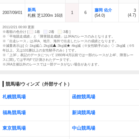
新馬
藤岡 佑介
3
2007/09/01
1
6
(4.7)
札幌 芝1200m 16頭
(54.0)
2011/2/21 00:00 更新
※着順の色分け [
:1着
:2着
:3着 ]
※「平地競走成績」と「障害競走成績」はJRAのレースのみとなります。
※「出走レース」はJRA、地方、海外で出走したレースの成績となります。
※減量表示は[
:1kg減
:2kg減
:3kg減
:4kg減（※女性騎手のみ）
:2kg減（※5
年以上、又は101勝以上の女性騎手のみ）] です。
※「上3F」表記のデータについて 1993年4月以前では一部のレースが上4F、障害レー
スに関しては平均Fで計測されたデータです。
※JRA主催以外のレースでは一部データがない場合があります。
競馬場/ウィンズ（外部サイト）
札幌競馬場
函館競馬場
福島競馬場
新潟競馬場
東京競馬場
中山競馬場