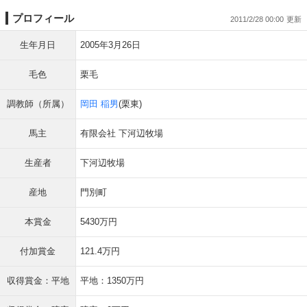
プロフィール
2011/2/28 00:00
生年月日
2005年3月26日
毛色
栗毛
調教師（所属）
岡田 稲男
(栗東)
馬主
有限会社 下河辺牧場
生産者
下河辺牧場
産地
門別町
本賞金
5430万円
付加賞金
121.4万円
収得賞金：平地
平地：1350万円