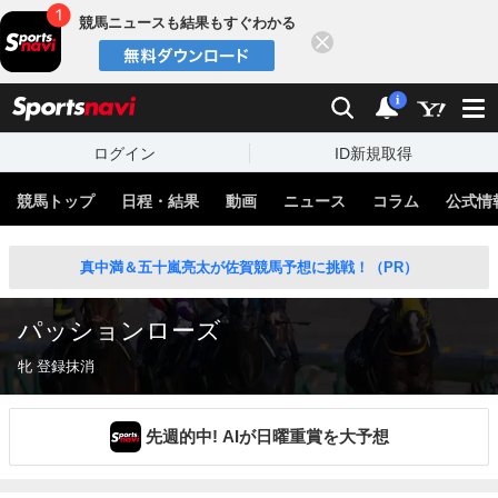
競馬ニュースも結果もすぐわかる
閉じる
スポーツナビ
検索
通知
i
ログイン
ID新規取得
競馬トップ
日程・結果
動画
ニュース
コラム
公式情
真中満＆五十嵐亮太が佐賀競馬予想に挑戦！（PR）
パッションローズ
牝 登録抹消
先週的中! AIが日曜重賞を大予想