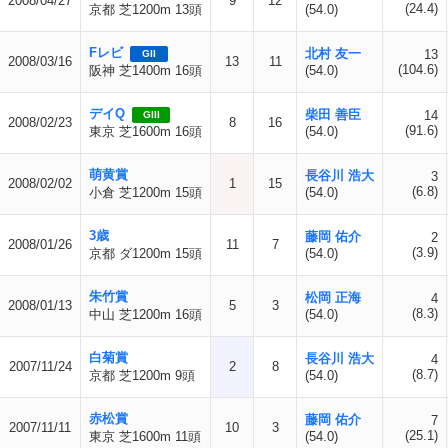
2008/04/27
9
12
(24.4)
京都 芝1200m 13頭
(54.0)
Fレビ
北村 友一
13
GII
2008/03/16
13
11
(104.6)
阪神 芝1400m 16頭
(54.0)
デイQ
柴田 善臣
14
GIII
2008/02/23
8
16
(91.6)
東京 芝1600m 16頭
(54.0)
萌黄賞
長谷川 浩大
3
2008/02/02
1
15
(6.8)
小倉 芝1200m 15頭
(54.0)
3歳
藤岡 佑介
2
2008/01/26
11
7
(3.9)
京都 ダ1200m 15頭
(54.0)
朱竹賞
松岡 正海
4
2008/01/13
5
3
(8.3)
中山 芝1200m 16頭
(54.0)
白菊賞
長谷川 浩大
4
2007/11/24
2
8
(8.7)
京都 芝1200m 9頭
(54.0)
赤松賞
藤岡 佑介
7
2007/11/11
10
3
(25.1)
東京 芝1600m 11頭
(54.0)