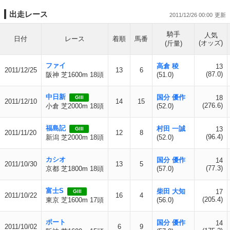
出走レース
2011/12/26 00:00
騎手
人気
日付
レース
着順
馬番
(オッズ)
(斤量)
ファイ
高倉 稜
13
2011/12/25
13
6
(87.0)
阪神 芝1600m 18頭
(51.0)
中日新
国分 優作
18
GIII
2011/12/10
14
15
(276.6)
小倉 芝2000m 18頭
(52.0)
福島記
村田 一誠
13
GIII
2011/11/20
12
8
(96.4)
新潟 芝2000m 18頭
(52.0)
カシオ
国分 優作
14
2011/10/30
13
5
(77.3)
京都 芝1800m 18頭
(57.0)
富士S
柴田 大知
17
GIII
2011/10/22
16
4
(205.4)
東京 芝1600m 17頭
(56.0)
ポート
国分 優作
14
2011/10/02
6
9