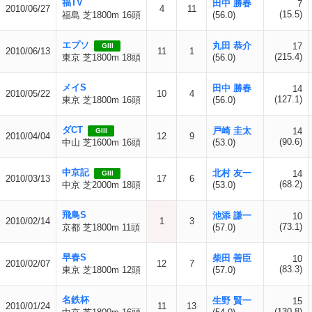
福TV
田中 勝春
7
2010/06/27
4
11
(15.5)
福島 芝1800m 16頭
(56.0)
エプソ
丸田 恭介
17
GIII
2010/06/13
11
1
(215.4)
東京 芝1800m 18頭
(56.0)
メイS
田中 勝春
14
2010/05/22
10
4
(127.1)
東京 芝1800m 16頭
(56.0)
ダCT
戸崎 圭太
14
GIII
2010/04/04
12
9
(90.6)
中山 芝1600m 16頭
(53.0)
中京記
北村 友一
14
GIII
2010/03/13
17
6
(68.2)
中京 芝2000m 18頭
(53.0)
飛鳥S
池添 謙一
10
2010/02/14
1
3
(73.1)
京都 芝1800m 11頭
(57.0)
早春S
柴田 善臣
10
2010/02/07
12
7
(83.3)
東京 芝1800m 12頭
(57.0)
名鉄杯
生野 賢一
15
2010/01/24
11
13
(130.8)