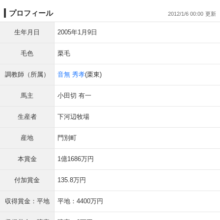
プロフィール
2012/1/6 00:00
生年月日
2005年1月9日
毛色
栗毛
調教師（所属）
音無 秀孝
(栗東)
馬主
小田切 有一
生産者
下河辺牧場
産地
門別町
本賞金
1億1686万円
付加賞金
135.8万円
収得賞金：平地
平地：4400万円