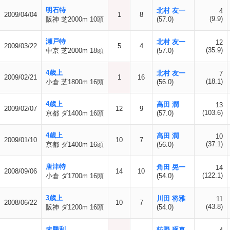
明石特
北村 友一
4
2009/04/04
1
8
(9.9)
阪神 芝2000m 10頭
(57.0)
瀬戸特
北村 友一
12
2009/03/22
5
4
(35.9)
中京 芝2000m 18頭
(57.0)
4歳上
北村 友一
7
2009/02/21
1
16
(18.1)
小倉 芝1800m 16頭
(56.0)
4歳上
高田 潤
13
2009/02/07
12
9
(103.6)
京都 ダ1400m 16頭
(57.0)
4歳上
高田 潤
10
2009/01/10
10
7
(37.1)
京都 ダ1400m 16頭
(56.0)
唐津特
角田 晃一
14
2008/09/06
14
10
(122.1)
小倉 ダ1700m 16頭
(54.0)
3歳上
川田 将雅
11
2008/06/22
10
7
(43.8)
阪神 ダ1200m 16頭
(54.0)
未勝利
荻野 琢真