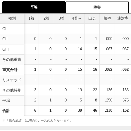
平地
障害
種別
1着
2着
3着
4着～
出走
勝率
連対率
-
-
-
-
-
-
-
GI
0
0
0
1
1
.000
.000
GII
1
0
0
14
15
.067
.067
GIII
-
-
-
-
-
-
-
その他重賞
1
0
0
15
16
.062
.062
重賞合計
-
-
-
-
-
-
-
リステッド
3
0
0
19
22
.136
.136
その他特別
2
1
0
5
8
.250
.375
平場
6
1
0
39
46
.130
.152
合計
※「総合成績」はJRAのレースのみとなります。