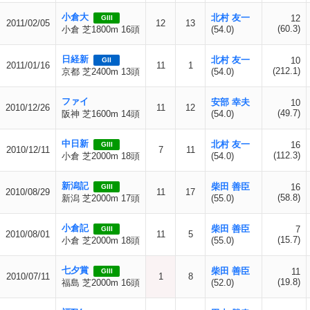
小倉大
北村 友一
12
GIII
2011/02/05
12
13
(60.3)
小倉 芝1800m 16頭
(54.0)
日経新
北村 友一
10
GII
2011/01/16
11
1
(212.1)
京都 芝2400m 13頭
(54.0)
ファイ
安部 幸夫
10
2010/12/26
11
12
(49.7)
阪神 芝1600m 14頭
(54.0)
中日新
北村 友一
16
GIII
2010/12/11
7
11
(112.3)
小倉 芝2000m 18頭
(54.0)
新潟記
柴田 善臣
16
GIII
2010/08/29
11
17
(58.8)
新潟 芝2000m 17頭
(55.0)
小倉記
柴田 善臣
7
GIII
2010/08/01
11
5
(15.7)
小倉 芝2000m 18頭
(55.0)
七夕賞
柴田 善臣
11
GIII
2010/07/11
1
8
(19.8)
福島 芝2000m 16頭
(52.0)