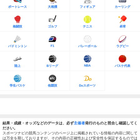
ボートレース
大相撲
フィギュア
カーリング
格闘技
ゴルフ
テニス
卓球
F1
バドミントン
バレーボール
ラグビー
NBA
陸上
Bリーグ
バスケ代表
学生バスケ
他競技
Doスポーツ
結果・成績・オッズなどのデータは、必ず
主催者
発行のものと照合し確認してく
ださい。
スポーツナビの競馬コンテンツのページ上に掲載されている情報の内容に関して
は万全を期しておりますが、その内容の正確性および安全性を保証するものでは