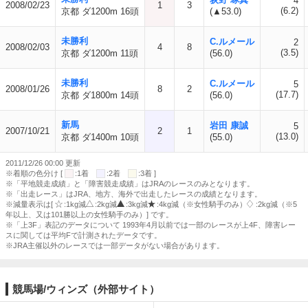
4
2008/02/23
1
3
(6.2)
京都 ダ1200m 16頭
(▲53.0)
未勝利
C.ルメール
2
2008/02/03
4
8
(3.5)
京都 ダ1200m 11頭
(56.0)
未勝利
C.ルメール
5
2008/01/26
8
2
(17.7)
京都 ダ1800m 14頭
(56.0)
新馬
岩田 康誠
5
2007/10/21
2
1
(13.0)
京都 ダ1400m 10頭
(55.0)
2011/12/26 00:00 更新
※着順の色分け [
:1着
:2着
:3着 ]
※「平地競走成績」と「障害競走成績」はJRAのレースのみとなります。
※「出走レース」はJRA、地方、海外で出走したレースの成績となります。
※減量表示は[
:1kg減
:2kg減
:3kg減
:4kg減（※女性騎手のみ）
:2kg減（※5
年以上、又は101勝以上の女性騎手のみ）] です。
※「上3F」表記のデータについて 1993年4月以前では一部のレースが上4F、障害レー
スに関しては平均Fで計測されたデータです。
※JRA主催以外のレースでは一部データがない場合があります。
競馬場/ウィンズ（外部サイト）