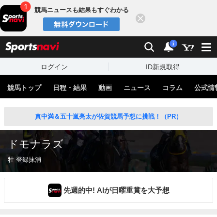
競馬ニュースも結果もすぐわかる
閉じる
スポーツナビ
検索
通知
i
ログイン
ID新規取得
競馬トップ
日程・結果
動画
ニュース
コラム
公式情
真中満＆五十嵐亮太が佐賀競馬予想に挑戦！（PR）
ドモナラズ
牡 登録抹消
先週的中! AIが日曜重賞を大予想