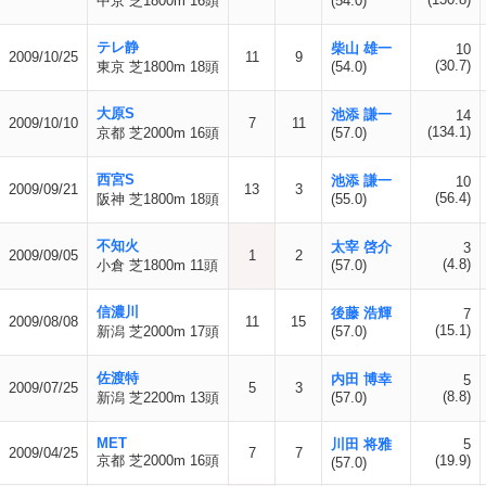
中京 芝1800m 16頭
(54.0)
テレ静
柴山 雄一
10
2009/10/25
11
9
(30.7)
東京 芝1800m 18頭
(54.0)
大原S
池添 謙一
14
2009/10/10
7
11
(134.1)
京都 芝2000m 16頭
(57.0)
西宮S
池添 謙一
10
2009/09/21
13
3
(56.4)
阪神 芝1800m 18頭
(55.0)
不知火
太宰 啓介
3
2009/09/05
1
2
(4.8)
小倉 芝1800m 11頭
(57.0)
信濃川
後藤 浩輝
7
2009/08/08
11
15
(15.1)
新潟 芝2000m 17頭
(57.0)
佐渡特
内田 博幸
5
2009/07/25
5
3
(8.8)
新潟 芝2200m 13頭
(57.0)
MET
川田 将雅
5
2009/04/25
7
7
京都 芝2000m 16頭
(19.9)
(57.0)