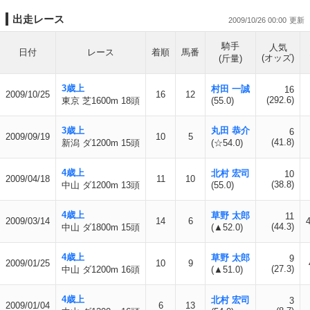
出走レース
2009/10/26 00:00
騎手
人気
日付
レース
着順
馬番
(オッズ)
(斤量)
3歳上
村田 一誠
16
2009/10/25
16
12
(292.6)
東京 芝1600m 18頭
(55.0)
3歳上
丸田 恭介
6
2009/09/19
10
5
(41.8)
新潟 ダ1200m 15頭
(☆54.0)
4歳上
北村 宏司
10
2009/04/18
11
10
(38.8)
中山 ダ1200m 13頭
(55.0)
4歳上
草野 太郎
11
2009/03/14
14
6
(44.3)
中山 ダ1800m 15頭
(▲52.0)
4歳上
草野 太郎
9
2009/01/25
10
9
(27.3)
中山 ダ1200m 16頭
(▲51.0)
4歳上
北村 宏司
3
2009/01/04
6
13