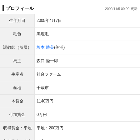
プロフィール
2009/11/5 00:00
生年月日
2005年4月7日
毛色
黒鹿毛
調教師（所属）
坂本 勝美
(美浦)
馬主
森口 隆一郎
生産者
社台ファーム
産地
千歳市
本賞金
1140万円
付加賞金
0万円
収得賞金：平地
平地：200万円