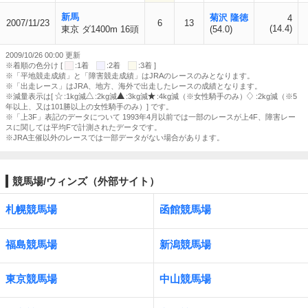
新馬
菊沢 隆徳
4
2007/11/23
6
13
(14.4)
東京 ダ1400m 16頭
(54.0)
2009/10/26 00:00 更新
※着順の色分け [
:1着
:2着
:3着 ]
※「平地競走成績」と「障害競走成績」はJRAのレースのみとなります。
※「出走レース」はJRA、地方、海外で出走したレースの成績となります。
※減量表示は[
:1kg減
:2kg減
:3kg減
:4kg減（※女性騎手のみ）
:2kg減（※5
年以上、又は101勝以上の女性騎手のみ）] です。
※「上3F」表記のデータについて 1993年4月以前では一部のレースが上4F、障害レー
スに関しては平均Fで計測されたデータです。
※JRA主催以外のレースでは一部データがない場合があります。
競馬場/ウィンズ（外部サイト）
札幌競馬場
函館競馬場
福島競馬場
新潟競馬場
東京競馬場
中山競馬場