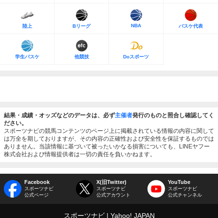
NBA
陸上
Bリーグ
バスケ代表
学生バスケ
他競技
Doスポーツ
結果・成績・オッズなどのデータは、必ず
主催者
発行のものと照合し確認してく
ださい。
スポーツナビの競馬コンテンツのページ上に掲載されている情報の内容に関して
は万全を期しておりますが、その内容の正確性および安全性を保証するものでは
ありません。当該情報に基づいて被ったいかなる損害についても、LINEヤフー
株式会社および情報提供者は一切の責任を負いかねます。
Facebook
X(旧Twitter)
YouTube
スポーツナビ
スポーツナビ
スポーツナビ
公式ページ
公式アカウント
公式チャンネル
スポーツナビ
Yahoo! JAPAN