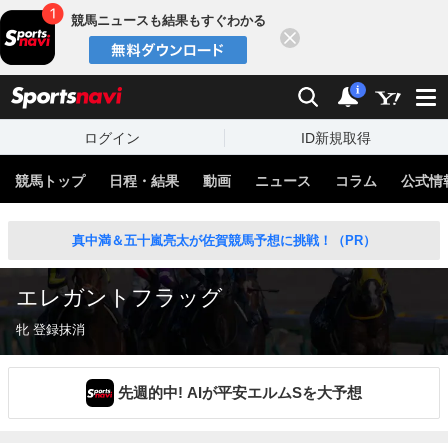
競馬ニュースも結果もすぐわかる
閉じる
スポーツナビ
検索
通知
i
ログイン
ID新規取得
競馬トップ
日程・結果
動画
ニュース
コラム
公式情
真中満＆五十嵐亮太が佐賀競馬予想に挑戦！（PR）
エレガントフラッグ
牝 登録抹消
先週的中! AIが平安エルムSを大予想