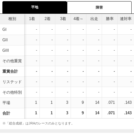
平地
障害
種別
1着
2着
3着
4着～
出走
勝率
連対率
-
-
-
-
-
-
-
GI
-
-
-
-
-
-
-
GII
-
-
-
-
-
-
-
GIII
-
-
-
-
-
-
-
その他重賞
-
-
-
-
-
-
-
重賞合計
-
-
-
-
-
-
-
リステッド
-
-
-
-
-
-
-
その他特別
1
1
3
9
14
.071
.143
平場
1
1
3
9
14
.071
.143
合計
※「総合成績」はJRAのレースのみとなります。