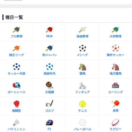
種目一覧
MLB
プロ野球
高校野球
大学野球
独立リーグ
侍ジャパン
Jリーグ
海外サッカー
サッカー代表
高校年代
競馬
地方競馬
ボートレース
大相撲
フィギュア
カーリング
格闘技
ゴルフ
テニス
卓球
F1
バドミントン
バレーボール
ラグビー