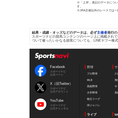
※「上3F」表記のデータについ
す。
※JRA主催以外のレースでは
結果・成績・オッズなどのデータは、必ず
主催者
発行の
スポーツナビの競馬コンテンツのページ上に掲載されて
づいて被ったいかなる損害についても、LINEヤフー株
Facebook
野球
サ
スポーツナビ
プロ野球
J
公式ページ
MLB
海
X（旧Twitter）
高校野球
サ
スポーツナビ
公式アカウント
大学野球
高
独立リーグ
YouTube
スポーツナビ
侍ジャパン
公式チャンネル
ライブ
to