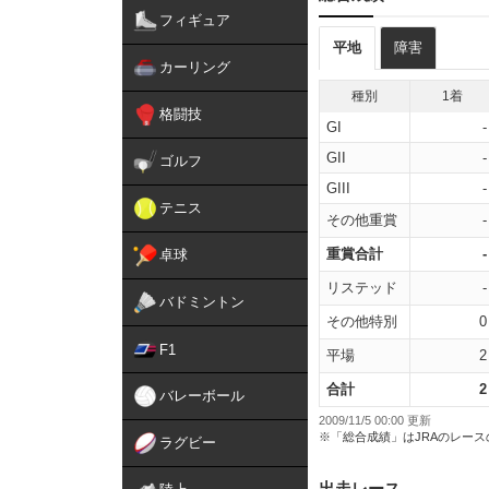
フィギュア
平地
障害
カーリング
種別
1着
格闘技
GI
-
GII
-
ゴルフ
GIII
-
テニス
その他重賞
-
重賞合計
-
卓球
リステッド
-
バドミントン
その他特別
0
F1
平場
2
合計
2
バレーボール
2009/11/5 00:00 更新
※「総合成績」はJRAのレー
ラグビー
出走レース