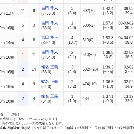
吉田 隼人
3
1:42.4
08-09
11
9
502(-6)
(5.4)
(+3.2)
39.4
0m 11頭
(☆55.0)
吉田 隼人
1
1:57.4
03-03-02
5
3
508(-2)
(4.0)
(+0.9)
39.3
0m 16頭
(56.0)
吉田 隼人
4
1:53.8
04-04-02
4
8
510(0)
(13.7)
(+0.5)
39.0
0m 14頭
(☆54.0)
吉田 隼人
2
1:38.9
02-02
1
11
510(+8)
(2.1)
(-0.8)
38.6
0m 16頭
(☆54.0)
蛯名 正義
3
1:39.3
02-02
2
14
502(+28)
(4.8)
(+0.5)
37.3
0m 16頭
(55.0)
蛯名 正義
2
1:36.5
02-02
4
9
474(-10)
(3.2)
(+1.0)
34.9
0m 16頭
(54.0)
蛯名 正義
1
1:37.1
13-12
2
4
484
(1.9)
(+0.0)
33.9
0m 18頭
(54.0)
:2着
:3着 ]
走成績」はJRAのレースのみとなります。
方、海外で出走したレースの成績となります。
g減
:3kg減
:4kg減（※女性騎手のみ）
:2kg減（※5年以上、又は101勝以上の女性騎手