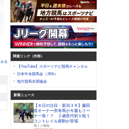
r
関連リンク（外部）
てみる
【YouTube】スポーツナビ競馬チャンネル
日本中央競馬会（JRA）
地方競馬全国協会
新着ニュース
【８日の注目・新潟３Ｒ】藤田
晋オーナー所有馬が今週もリー
チ一発！？ ２歳世代初Ⅴ狙う
コントレイル産駒が登場
馬トク報知