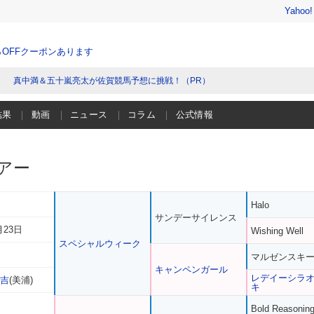
Yahoo
％OFFクーポンあります
真中満＆五十嵐亮太が佐賀競馬予想に挑戦！（PR）
結果
動画
ニュース
コラム
公式情報
アー
Halo
サンデーサイレンス
月23日
Wishing Well
スペシャルウィーク
マルゼンスキ
キャンペンガール
レデイーシラ
洋吉
(美浦)
キ
Bold Reasonin