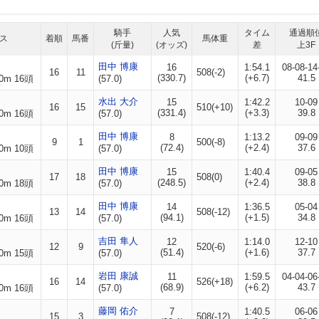
騎手
人気
タイム
通過順
ス
着順
馬番
馬体重
(斤量)
(オッズ)
差
上3F
田中 博康
16
1:54.1
08-08-14
16
11
508(-2)
(330.7)
(+6.7)
41.5
0m 16頭
(57.0)
水出 大介
15
1:42.2
10-09
16
15
510(+10)
(331.4)
(+3.3)
39.8
0m 16頭
(57.0)
田中 博康
8
1:13.2
09-09
9
1
500(-8)
(72.4)
(+2.4)
37.6
0m 10頭
(57.0)
田中 博康
15
1:40.4
09-05
17
18
508(0)
(248.5)
(+2.4)
38.8
0m 18頭
(57.0)
田中 博康
14
1:36.5
05-04
13
14
508(-12)
(94.1)
(+1.5)
34.8
0m 16頭
(57.0)
吉田 隼人
12
1:14.0
12-10
12
9
520(-6)
(51.4)
(+1.6)
37.7
0m 15頭
(57.0)
岩田 康誠
11
1:59.5
04-04-06
16
14
526(+18)
(68.9)
(+6.2)
43.7
0m 16頭
(57.0)
藤岡 佑介
7
1:40.5
06-06
15
3
508(-12)