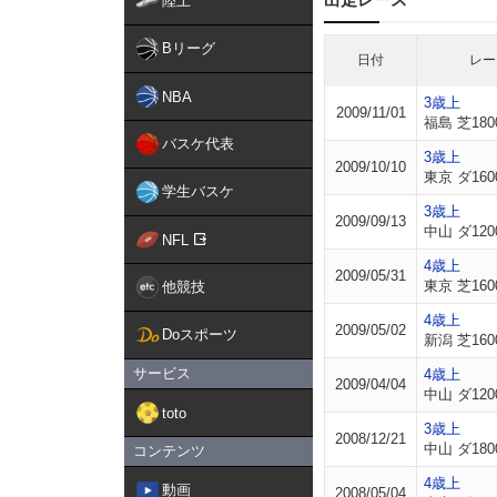
陸上
Bリーグ
日付
レー
NBA
3歳上
2009/11/01
福島 芝180
バスケ代表
3歳上
2009/10/10
東京 ダ160
学生バスケ
3歳上
2009/09/13
中山 ダ120
NFL
4歳上
2009/05/31
東京 芝160
他競技
4歳上
2009/05/02
Doスポーツ
新潟 芝160
サービス
4歳上
2009/04/04
中山 ダ120
toto
3歳上
2008/12/21
中山 ダ180
コンテンツ
4歳上
動画
2008/05/04