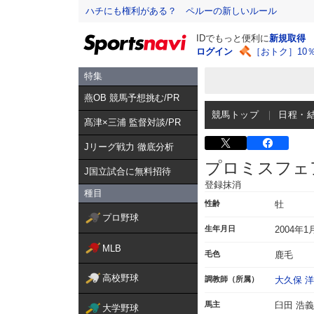
ハチにも権利がある？ ペルーの新しいルール
IDでもっと便利に
新規取得
ログイン
［おトク］10
特集
燕OB 競馬予想挑む/PR
競馬トップ
日程・
髙津×三浦 監督対談/PR
Jリーグ戦力 徹底分析
プロミスフェ
J国立試合に無料招待
登録抹消
種目
性齢
牡
プロ野球
生年月日
2004年1
MLB
毛色
鹿毛
高校野球
調教師（所属）
大久保 
馬主
臼田 浩義
大学野球