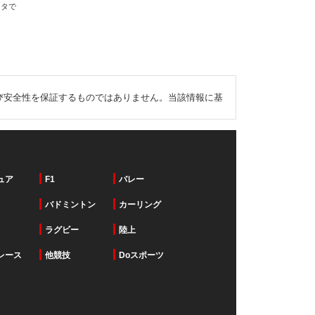
ータで
び安全性を保証するものではありません。当該情報に基
ュア
F1
バレー
バドミントン
カーリング
ラグビー
陸上
レース
他競技
Doスポーツ