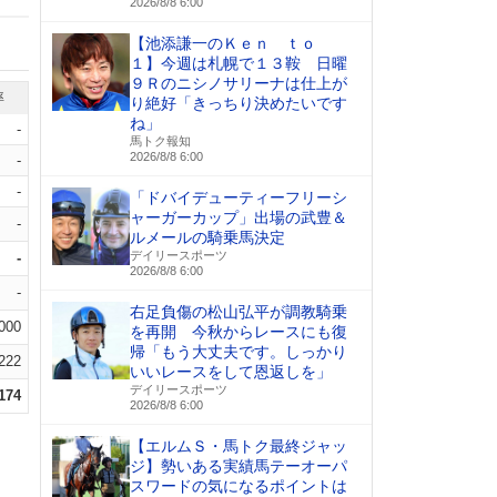
2026/8/8 6:00
【池添謙一のＫｅｎ ｔｏ
１】今週は札幌で１３鞍 日曜
９Ｒのニシノサリーナは仕上が
率
り絶好「きっちり決めたいです
ね」
-
馬トク報知
2026/8/8 6:00
-
-
「ドバイデューティーフリーシ
ャーガーカップ」出場の武豊＆
-
ルメールの騎乗馬決定
デイリースポーツ
-
2026/8/8 6:00
-
右足負傷の松山弘平が調教騎乗
.000
を再開 今秋からレースにも復
帰「もう大丈夫です。しっかり
.222
いいレースをして恩返しを」
デイリースポーツ
.174
2026/8/8 6:00
【エルムＳ・馬トク最終ジャッ
ジ】勢いある実績馬テーオーパ
スワードの気になるポイントは