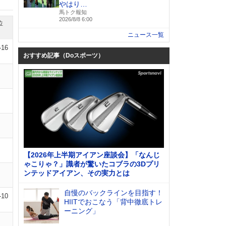
やはり…
馬トク報知
2026/8/8 6:00
位
ニュース一覧
-16
おすすめ記事（Doスポーツ）
【2026年上半期アイアン座談会】「なんじ
ゃこりゃ？」識者が驚いたコブラの3Dプリ
ンテッドアイアン、その実力とは
自慢のバックラインを目指す！
-10
HIITでおこなう「背中徹底トレ
ーニング」