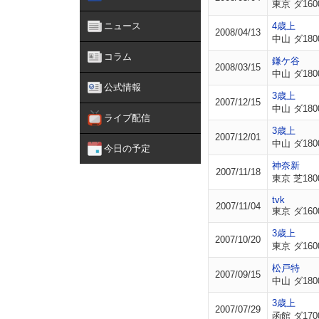
東京 ダ160
ニュース
4歳上
2008/04/13
中山 ダ180
コラム
鎌ケ谷
2008/03/15
中山 ダ180
公式情報
3歳上
2007/12/15
中山 ダ180
ライブ配信
3歳上
2007/12/01
中山 ダ180
今日の予定
神奈新
2007/11/18
東京 芝180
tvk
2007/11/04
東京 ダ160
3歳上
2007/10/20
東京 ダ160
松戸特
2007/09/15
中山 ダ180
3歳上
2007/07/29
函館 ダ170