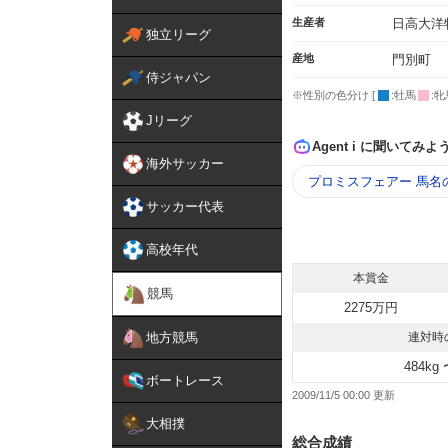
生産者
日高大洋
独立リーグ
産地
門別町
侍ジャパン
※性別の色分け [
:牡馬
:牝
Jリーグ
Agent i に聞いてみよ
海外サッカー
プロミスフェアー 馬名
サッカー代表
高校年代
本賞金
競馬
2275万円
地方競馬
連対時
484kg 
ボートレース
2009/11/5 00:00
大相撲
総合成績