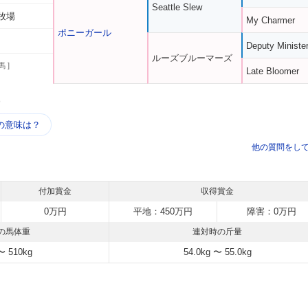
Seattle Slew
牧場
My Charmer
ポニーガール
Deputy Ministe
ルーズブルーマーズ
馬 ]
Late Bloomer
う
の意味は？
他の質問をし
付加賞金
収得賞金
0万円
平地：450万円
障害：0万円
の馬体重
連対時の斤量
〜 510kg
54.0kg 〜 55.0kg