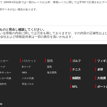
て 1993年4月以前では一部のレースが上4F、障害レースに関しては平均Fで計測されたデ
一部データがない場合があります。
ものと照合し確認してください。
いる情報の内容に関しては万全を期しておりますが、その内容の正確性およ
式会社および情報提供者は一切の責任を負いかねます。
ッカー
バスケット
競馬
ゴルフ
フィギ
リーグ
Bリーグ
競馬
テニス
卓球
外サッカー
NBA
地方競馬
格闘技
大相撲
ッカー代表
バスケ代表
校年代
学生バスケ
NFL
ボート
to