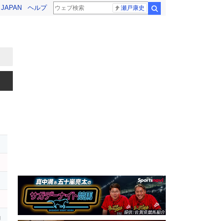
! JAPAN
ヘルプ
瀬戸康史
検索
ー
オ
g