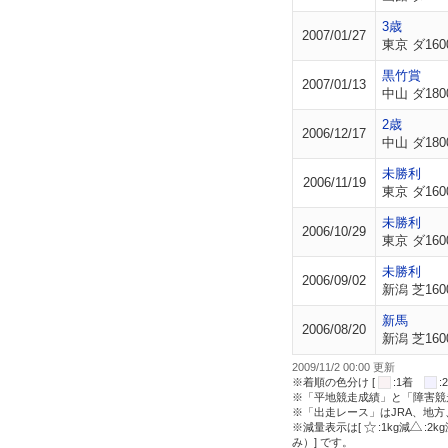
3歳
2007/01/27
東京 ダ160
黒竹賞
2007/01/13
中山 ダ180
2歳
2006/12/17
中山 ダ180
未勝利
2006/11/19
東京 ダ160
未勝利
2006/10/29
東京 ダ160
未勝利
2006/09/02
新潟 芝160
新馬
2006/08/20
新潟 芝160
2009/11/2 00:00 更新
※着順の色分け [
:1着
※「平地競走成績」と「障害競
※「出走レース」はJRA、地
※減量表示は[
:1kg減
:2k
み）] です。