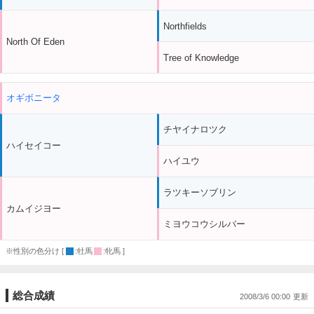
Northfields
North Of Eden
Tree of Knowledge
オギボニータ
チヤイナロツク
ハイセイコー
ハイユウ
ラツキーソブリン
カムイジヨー
ミヨウコウシルバー
※性別の色分け [
:牡馬
:牝馬 ]
総合成績
2008/3/6 00:00