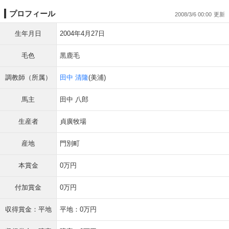
プロフィール
2008/3/6 00:00
生年月日
2004年4月27日
毛色
黒鹿毛
調教師（所属）
田中 清隆
(美浦)
馬主
田中 八郎
生産者
貞廣牧場
産地
門別町
本賞金
0万円
付加賞金
0万円
収得賞金：平地
平地：0万円