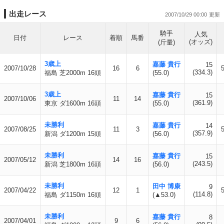
出走レース
2007/10/29 00:00
騎手
人気
日付
レース
着順
馬番
(オッズ)
(斤量)
3歳上
嘉藤 貴行
15
2007/10/28
16
6
(334.3)
福島 芝2000m 16頭
(55.0)
3歳上
嘉藤 貴行
15
2007/10/06
11
14
(361.9)
東京 ダ1600m 16頭
(55.0)
未勝利
嘉藤 貴行
14
2007/08/25
11
3
(357.9)
新潟 ダ1200m 15頭
(56.0)
未勝利
嘉藤 貴行
15
2007/05/12
14
16
(243.5)
新潟 芝1800m 16頭
(56.0)
未勝利
田中 博康
9
2007/04/22
12
1
(114.8)
福島 ダ1150m 16頭
(▲53.0)
未勝利
嘉藤 貴行
8
2007/04/01
9
6