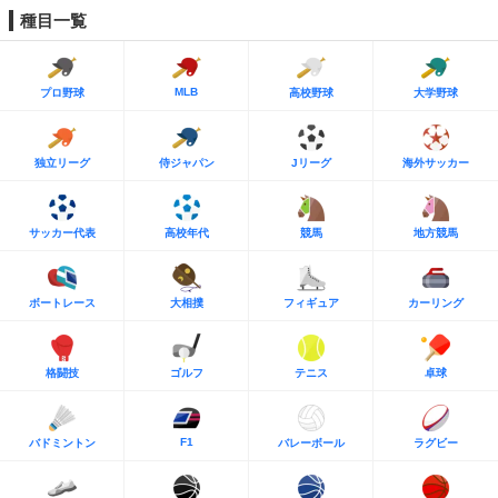
種目一覧
MLB
プロ野球
高校野球
大学野球
独立リーグ
侍ジャパン
Jリーグ
海外サッカー
サッカー代表
高校年代
競馬
地方競馬
ボートレース
大相撲
フィギュア
カーリング
格闘技
ゴルフ
テニス
卓球
F1
バドミントン
バレーボール
ラグビー