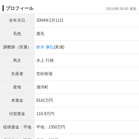
プロフィール
2011/9/5 00:00
生年月日
2004年2月11日
毛色
鹿毛
調教師（所属）
鈴木 康弘
(美浦)
馬主
水上 行雄
生産者
笠松牧場
産地
浦河町
本賞金
8141万円
付加賞金
119.8万円
収得賞金：平地
平地：1350万円