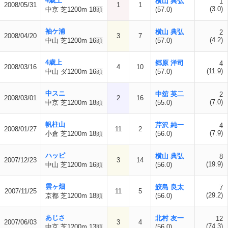
4歳上
横山 典弘
1
2008/05/31
1
1
(3.0)
中京 芝1200m 18頭
(57.0)
袖ケ浦
横山 典弘
2
2008/04/20
3
7
(4.2)
中山 芝1200m 16頭
(57.0)
4歳上
郷原 洋司
4
2008/03/16
4
10
(11.9)
中山 ダ1200m 16頭
(57.0)
中スニ
中舘 英二
2
2008/03/01
2
16
(7.0)
中京 芝1200m 18頭
(55.0)
帆柱山
芹沢 純一
4
2008/01/27
11
2
(7.9)
小倉 芝1200m 18頭
(56.0)
ハッピ
横山 典弘
8
2007/12/23
3
14
(19.9)
中山 芝1200m 16頭
(56.0)
雲ヶ畑
鮫島 良太
7
2007/11/25
11
5
(29.2)
京都 芝1200m 18頭
(56.0)
あじさ
北村 友一
12
2007/06/03
3
4
(74.3)
中京 芝1200m 13頭
(56.0)