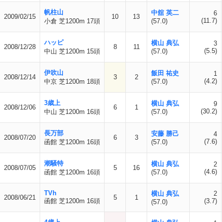
帆柱山
中舘 英二
6
2009/02/15
10
13
(11.7)
小倉 芝1200m 17頭
(57.0)
ハッピ
横山 典弘
3
2008/12/28
8
11
(5.5)
中山 芝1200m 15頭
(57.0)
伊吹山
飯田 祐史
1
2008/12/14
3
2
(4.2)
中京 芝1200m 18頭
(57.0)
3歳上
横山 典弘
9
2008/12/06
6
1
(30.2)
中山 芝1200m 16頭
(57.0)
長万部
安藤 勝己
4
2008/07/20
6
3
(7.6)
函館 芝1200m 16頭
(57.0)
潮騒特
横山 典弘
2
2008/07/05
5
16
(4.6)
函館 芝1200m 16頭
(57.0)
TVh
横山 典弘
2
2008/06/21
5
1
函館 芝1200m 16頭
(3.7)
(57.0)