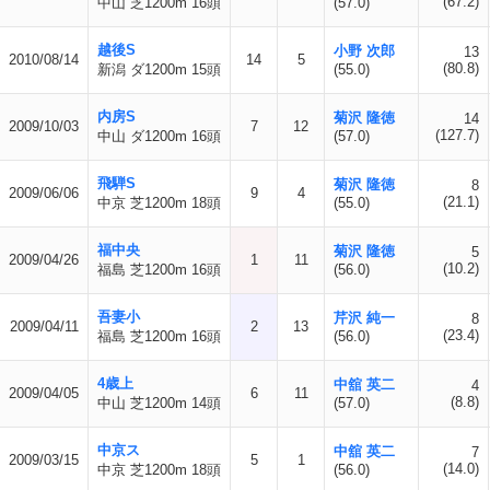
(67.2)
中山 芝1200m 16頭
(57.0)
越後S
小野 次郎
13
2010/08/14
14
5
(80.8)
新潟 ダ1200m 15頭
(55.0)
内房S
菊沢 隆徳
14
2009/10/03
7
12
(127.7)
中山 ダ1200m 16頭
(57.0)
飛騨S
菊沢 隆徳
8
2009/06/06
9
4
(21.1)
中京 芝1200m 18頭
(55.0)
福中央
菊沢 隆徳
5
2009/04/26
1
11
(10.2)
福島 芝1200m 16頭
(56.0)
吾妻小
芹沢 純一
8
2009/04/11
2
13
(23.4)
福島 芝1200m 16頭
(56.0)
4歳上
中舘 英二
4
2009/04/05
6
11
(8.8)
中山 芝1200m 14頭
(57.0)
中京ス
中舘 英二
7
2009/03/15
5
1
(14.0)
中京 芝1200m 18頭
(56.0)