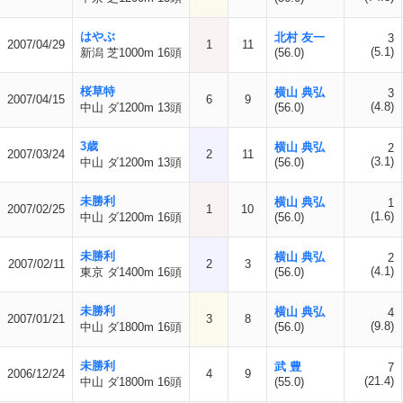
はやぶ
北村 友一
3
2007/04/29
1
11
(5.1)
新潟 芝1000m 16頭
(56.0)
桜草特
横山 典弘
3
2007/04/15
6
9
(4.8)
中山 ダ1200m 13頭
(56.0)
3歳
横山 典弘
2
2007/03/24
2
11
(3.1)
中山 ダ1200m 13頭
(56.0)
未勝利
横山 典弘
1
2007/02/25
1
10
(1.6)
中山 ダ1200m 16頭
(56.0)
未勝利
横山 典弘
2
2007/02/11
2
3
(4.1)
東京 ダ1400m 16頭
(56.0)
未勝利
横山 典弘
4
2007/01/21
3
8
(9.8)
中山 ダ1800m 16頭
(56.0)
未勝利
武 豊
7
2006/12/24
4
9
(21.4)
中山 ダ1800m 16頭
(55.0)