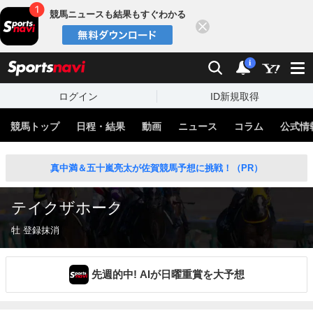
競馬ニュースも結果もすぐわかる
閉じる
スポーツナビ
検索
通知
i
ログイン
ID新規取得
競馬トップ
日程・結果
動画
ニュース
コラム
公式情
真中満＆五十嵐亮太が佐賀競馬予想に挑戦！（PR）
テイクザホーク
牡 登録抹消
先週的中! AIが日曜重賞を大予想