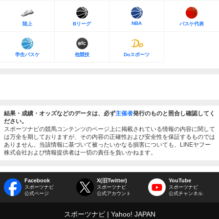
NBA
陸上
Bリーグ
バスケ代表
学生バスケ
他競技
Doスポーツ
結果・成績・オッズなどのデータは、必ず
主催者
発行のものと照合し確認してく
ださい。
スポーツナビの競馬コンテンツのページ上に掲載されている情報の内容に関して
は万全を期しておりますが、その内容の正確性および安全性を保証するものでは
ありません。当該情報に基づいて被ったいかなる損害についても、LINEヤフー
株式会社および情報提供者は一切の責任を負いかねます。
Facebook
X(旧Twitter)
YouTube
スポーツナビ
スポーツナビ
スポーツナビ
公式ページ
公式アカウント
公式チャンネル
スポーツナビ
Yahoo! JAPAN