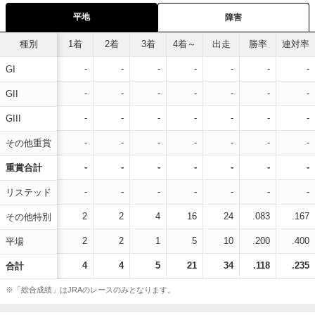
平地
障害
種別
1着
2着
3着
4着～
出走
勝率
連対率
-
-
-
-
-
-
-
GI
-
-
-
-
-
-
-
GII
-
-
-
-
-
-
-
GIII
-
-
-
-
-
-
-
その他重賞
-
-
-
-
-
-
-
重賞合計
-
-
-
-
-
-
-
リステッド
2
2
4
16
24
.083
.167
その他特別
2
2
1
5
10
.200
.400
平場
4
4
5
21
34
.118
.235
合計
※「総合成績」はJRAのレースのみとなります。