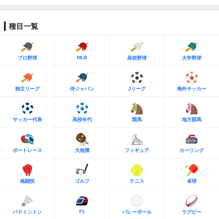
種目一覧
MLB
プロ野球
高校野球
大学野球
独立リーグ
侍ジャパン
Jリーグ
海外サッカー
サッカー代表
高校年代
競馬
地方競馬
ボートレース
大相撲
フィギュア
カーリング
格闘技
ゴルフ
テニス
卓球
F1
バドミントン
バレーボール
ラグビー