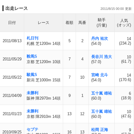
出走レース
2011/8/15 00:00
騎手
人気
日付
レース
着順
馬番
(オッズ)
(斤量)
札日刊
丹内 祐次
14
2011/08/13
5
2
(234.2)
札幌 芝1200m 14頭
(54.0)
鞍馬S
長谷川 浩大
10
2011/05/29
7
4
(61.7)
京都 芝1200m 10頭
(57.0)
駿風S
宮崎 北斗
14
2011/05/22
7
10
(170.6)
新潟 芝1000m 15頭
(54.0)
未勝利
五十嵐 雄祐
6
2011/04/09
9
1
(18.9)
阪神 障2970m 14頭
(60.0)
未勝利
五十嵐 雄祐
10
2011/01/23
13
12
(47.6)
京都 障2910m 14頭
(60.0)
セプテ
松岡 正海
9
2010/09/25
16
13