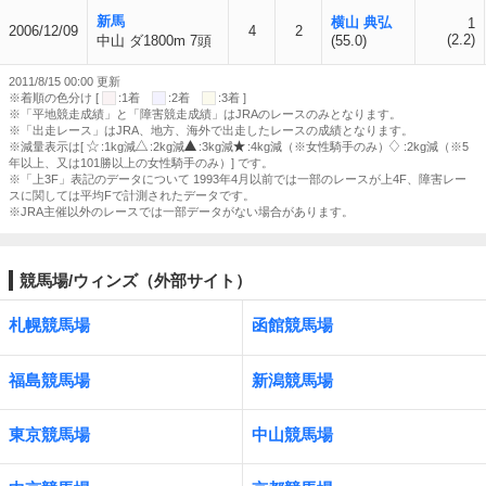
新馬
横山 典弘
1
2006/12/09
4
2
(2.2)
中山 ダ1800m 7頭
(55.0)
2011/8/15 00:00 更新
※着順の色分け [
:1着
:2着
:3着 ]
※「平地競走成績」と「障害競走成績」はJRAのレースのみとなります。
※「出走レース」はJRA、地方、海外で出走したレースの成績となります。
※減量表示は[
:1kg減
:2kg減
:3kg減
:4kg減（※女性騎手のみ）
:2kg減（※5
年以上、又は101勝以上の女性騎手のみ）] です。
※「上3F」表記のデータについて 1993年4月以前では一部のレースが上4F、障害レー
スに関しては平均Fで計測されたデータです。
※JRA主催以外のレースでは一部データがない場合があります。
競馬場/ウィンズ（外部サイト）
札幌競馬場
函館競馬場
福島競馬場
新潟競馬場
東京競馬場
中山競馬場