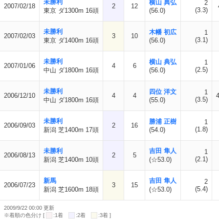
未勝利
横山 典弘
2
2007/02/18
2
12
(3.3)
東京 ダ1300m 16頭
(56.0)
未勝利
木幡 初広
1
2007/02/03
3
10
(3.1)
東京 ダ1400m 16頭
(56.0)
未勝利
横山 典弘
1
2007/01/06
4
6
(2.5)
中山 ダ1800m 16頭
(56.0)
未勝利
四位 洋文
1
2006/12/10
4
4
(3.5)
中山 ダ1800m 16頭
(55.0)
未勝利
勝浦 正樹
1
2006/09/03
2
16
(1.8)
新潟 芝1400m 17頭
(54.0)
未勝利
吉田 隼人
1
2006/08/13
2
5
(2.1)
新潟 芝1400m 10頭
(☆53.0)
新馬
吉田 隼人
2
2006/07/23
3
15
(5.4)
新潟 芝1600m 18頭
(☆53.0)
2009/9/22 00:00 更新
※着順の色分け [
:1着
:2着
:3着 ]