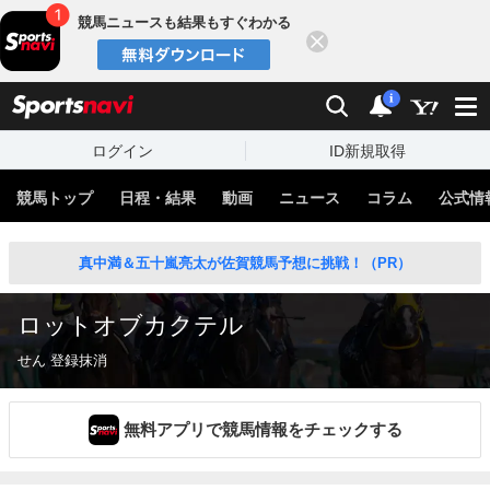
競馬ニュースも結果もすぐわかる
閉じる
スポーツナビ
検索
通知
i
ログイン
ID新規取得
競馬トップ
日程・結果
動画
ニュース
コラム
公式情
真中満＆五十嵐亮太が佐賀競馬予想に挑戦！（PR）
ロットオブカクテル
せん 登録抹消
無料アプリで競馬情報をチェックする