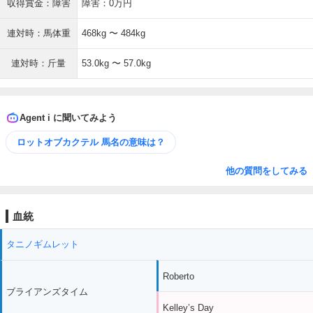
収得賞金：障害
障害：0万円
連対時：馬体重
468kg 〜 484kg
連対時：斤量
53.0kg 〜 57.0kg
Agent i に聞いてみよう
ロットオブカクテル 馬名の意味は？
他の質問をしてみる
血統
タニノギムレット
Roberto
ブライアンズタイム
Kelley’s Day