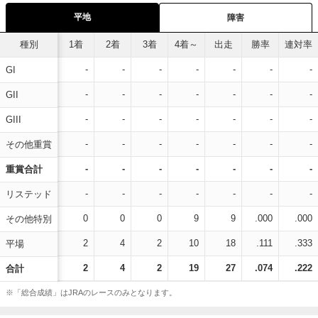
平地
障害
種別
1着
2着
3着
4着～
出走
勝率
連対率
-
-
-
-
-
-
-
GI
-
-
-
-
-
-
-
GII
-
-
-
-
-
-
-
GIII
-
-
-
-
-
-
-
その他重賞
-
-
-
-
-
-
-
重賞合計
-
-
-
-
-
-
-
リステッド
0
0
0
9
9
.000
.000
その他特別
2
4
2
10
18
.111
.333
平場
2
4
2
19
27
.074
.222
合計
※「総合成績」はJRAのレースのみとなります。