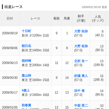
出走レース
2009/9/22 00:00
騎手
人気
日付
レース
着順
馬番
(オッズ)
(斤量)
十日町
大野 拓弥
8
2009/09/19
9
1
(40.1)
新潟 ダ1200m 11頭
(57.0)
朝日岳
大野 拓弥
13
2009/09/06
9
8
(90.5)
新潟 芝1400m 15頭
(57.0)
稲村崎
北村 友一
13
2009/06/13
11
12
(189.8)
東京 芝2000m 14頭
(57.0)
葉山特
的場 勇人
15
2009/05/30
9
14
(295.4)
東京 芝1600m 15頭
(57.0)
4歳上
浜中 俊
14
2009/05/17
12
13
(84.6)
東京 ダ1600m 16頭
(57.0)
初春賞
中舘 英二
10
2009/01/05
13
15