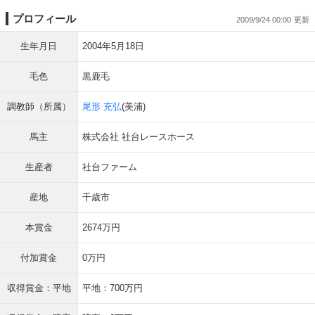
プロフィール
2009/9/24 00:00
生年月日
2004年5月18日
毛色
黒鹿毛
調教師（所属）
尾形 充弘
(美浦)
馬主
株式会社 社台レースホース
生産者
社台ファーム
産地
千歳市
本賞金
2674万円
付加賞金
0万円
収得賞金：平地
平地：700万円