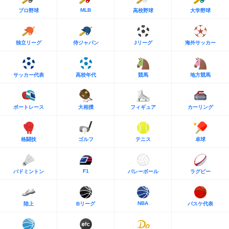
MLB
プロ野球
高校野球
大学野球
独立リーグ
侍ジャパン
Jリーグ
海外サッカー
サッカー代表
高校年代
競馬
地方競馬
ボートレース
大相撲
フィギュア
カーリング
格闘技
ゴルフ
テニス
卓球
F1
バドミントン
バレーボール
ラグビー
NBA
陸上
Bリーグ
バスケ代表