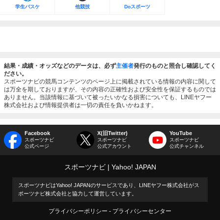
学生バスケ
他競技
Doスポーツ
結果・成績・オッズなどのデータは、必ず
主催者
発行のものと照合し確認してく
ださい。
スポーツナビの競馬コンテンツのページ上に掲載されている情報の内容に関して
は万全を期しておりますが、その内容の正確性および安全性を保証するものでは
ありません。当該情報に基づいて被ったいかなる損害についても、LINEヤフー
株式会社および情報提供者は一切の責任を負いかねます。
Facebook
X(旧Twitter)
YouTube
スポーツナビ
スポーツナビ
スポーツナビ
公式ページ
公式アカウント
公式チャンネル
スポーツナビ
Yahoo! JAPAN
スポーツナビはYahoo! JAPANのサービスであり、LINEヤフー株式会社がス
ポーツナビ株式会社と協力して運営しています。
プライバシーポリシー
プライバシーセンター