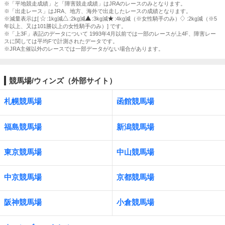
※「平地競走成績」と「障害競走成績」はJRAのレースのみとなります。
※「出走レース」はJRA、地方、海外で出走したレースの成績となります。
※減量表示は[
:1kg減
:2kg減
:3kg減
:4kg減（※女性騎手のみ）
:2kg減（※5
年以上、又は101勝以上の女性騎手のみ）] です。
※「上3F」表記のデータについて 1993年4月以前では一部のレースが上4F、障害レー
スに関しては平均Fで計測されたデータです。
※JRA主催以外のレースでは一部データがない場合があります。
競馬場/ウィンズ（外部サイト）
札幌競馬場
函館競馬場
福島競馬場
新潟競馬場
東京競馬場
中山競馬場
中京競馬場
京都競馬場
阪神競馬場
小倉競馬場