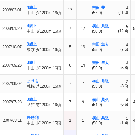
4歳上
吉田 豊
4
2008/03/01
12
1
(11.0)
中山 ダ1200m 16頭
(57.0)
4歳上
横山 典弘
6
2008/01/20
7
12
(12.4)
中山 ダ1200m 16頭
(56.0)
3歳上
吉田 隼人
4
2007/10/07
5
13
(7.5)
東京 ダ1300m 16頭
(55.0)
3歳上
吉田 隼人
4
2007/09/23
6
14
(5.8)
中山 ダ1200m 16頭
(55.0)
まりも
横山 典弘
2
2007/09/02
7
7
(3.6)
札幌 芝1200m 16頭
(55.0)
3歳上
横山 典弘
4
2007/07/28
7
9
(6.6)
函館 芝1200m 16頭
(54.0)
未勝利
横山 典弘
1
2007/03/11
1
1
(1.4)
中山 ダ1200m 15頭
(56.0)