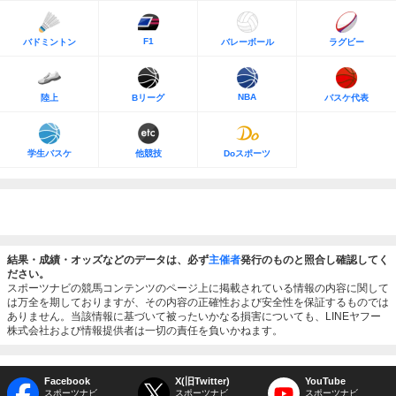
F1
バドミントン
バレーボール
ラグビー
NBA
陸上
Bリーグ
バスケ代表
学生バスケ
他競技
Doスポーツ
結果・成績・オッズなどのデータは、必ず
主催者
発行のものと照合し確認してく
ださい。
スポーツナビの競馬コンテンツのページ上に掲載されている情報の内容に関して
は万全を期しておりますが、その内容の正確性および安全性を保証するものでは
ありません。当該情報に基づいて被ったいかなる損害についても、LINEヤフー
株式会社および情報提供者は一切の責任を負いかねます。
Facebook
X(旧Twitter)
YouTube
スポーツナビ
スポーツナビ
スポーツナビ