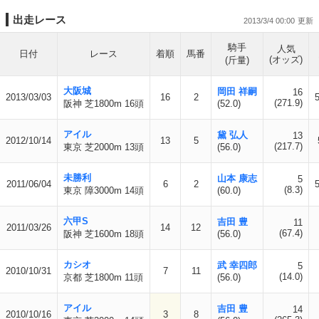
出走レース
2013/3/4 00:00
騎手
人気
日付
レース
着順
馬番
(オッズ)
(斤量)
大阪城
岡田 祥嗣
16
2013/03/03
16
2
(271.9)
阪神 芝1800m 16頭
(52.0)
アイル
黛 弘人
13
2012/10/14
13
5
(217.7)
東京 芝2000m 13頭
(56.0)
未勝利
山本 康志
5
2011/06/04
6
2
(8.3)
東京 障3000m 14頭
(60.0)
六甲S
吉田 豊
11
2011/03/26
14
12
(67.4)
阪神 芝1600m 18頭
(56.0)
カシオ
武 幸四郎
5
2010/10/31
7
11
(14.0)
京都 芝1800m 11頭
(56.0)
アイル
吉田 豊
14
2010/10/16
3
8