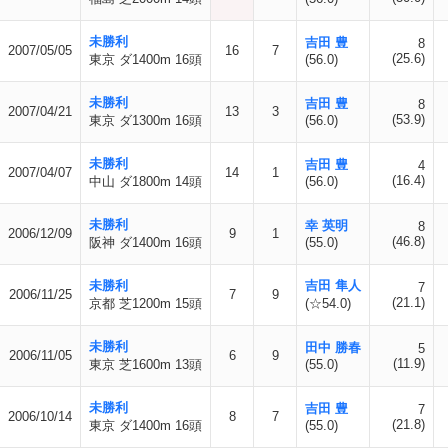
未勝利
吉田 豊
8
2007/05/05
16
7
(25.6)
東京 ダ1400m 16頭
(56.0)
未勝利
吉田 豊
8
2007/04/21
13
3
(53.9)
東京 ダ1300m 16頭
(56.0)
未勝利
吉田 豊
4
2007/04/07
14
1
(16.4)
中山 ダ1800m 14頭
(56.0)
未勝利
幸 英明
8
2006/12/09
9
1
(46.8)
阪神 ダ1400m 16頭
(55.0)
未勝利
吉田 隼人
7
2006/11/25
7
9
(21.1)
京都 芝1200m 15頭
(☆54.0)
未勝利
田中 勝春
5
2006/11/05
6
9
(11.9)
東京 芝1600m 13頭
(55.0)
未勝利
吉田 豊
7
2006/10/14
8
7
(21.8)
東京 ダ1400m 16頭
(55.0)