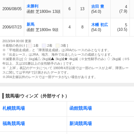
未勝利
吉田 豊
4
2006/08/05
6
13
(7.9)
函館 芝1800m 13頭
(54.0)
新馬
木幡 初広
5
2006/07/23
4
8
(10.5)
函館 芝1800m 9頭
(54.0)
2013/3/4 00:00 更新
※着順の色分け [
:1着
:2着
:3着 ]
※「平地競走成績」と「障害競走成績」はJRAのレースのみとなります。
※「出走レース」はJRA、地方、海外で出走したレースの成績となります。
※減量表示は[
:1kg減
:2kg減
:3kg減
:4kg減（※女性騎手のみ）
:2kg減（※5
年以上、又は101勝以上の女性騎手のみ）] です。
※「上3F」表記のデータについて 1993年4月以前では一部のレースが上4F、障害レー
スに関しては平均Fで計測されたデータです。
※JRA主催以外のレースでは一部データがない場合があります。
競馬場/ウィンズ（外部サイト）
札幌競馬場
函館競馬場
福島競馬場
新潟競馬場