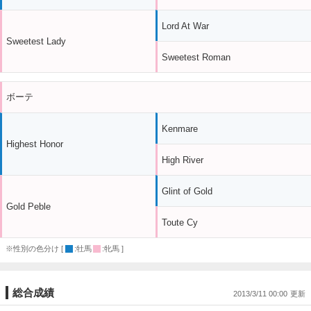
Lord At War
Sweetest Lady
Sweetest Roman
ボーテ
Kenmare
Highest Honor
High River
Glint of Gold
Gold Peble
Toute Cy
※性別の色分け [
:牡馬
:牝馬 ]
総合成績
2013/3/11 00:00