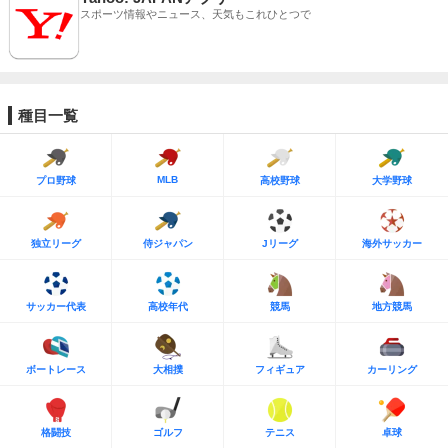
スポーツ情報やニュース、天気もこれひとつで
種目一覧
MLB
プロ野球
高校野球
大学野球
独立リーグ
侍ジャパン
Jリーグ
海外サッカー
サッカー代表
高校年代
競馬
地方競馬
ボートレース
大相撲
フィギュア
カーリング
格闘技
ゴルフ
テニス
卓球