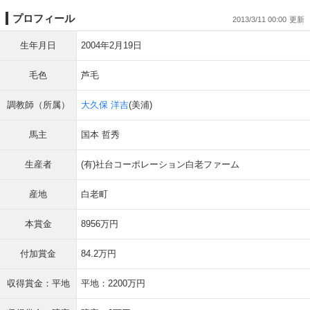
プロフィール
2013/3/11 00:00
生年月日
2004年2月19日
毛色
芦毛
調教師（所属）
大久保 洋吉
(美浦)
馬主
国本 哲秀
生産者
(有)社台コーポレーション白老ファーム
産地
白老町
本賞金
8956万円
付加賞金
84.2万円
収得賞金：平地
平地：2200万円