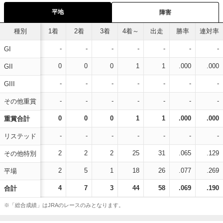
平地
障害
種別
1着
2着
3着
4着～
出走
勝率
連対率
-
-
-
-
-
-
-
GI
0
0
0
1
1
.000
.000
GII
-
-
-
-
-
-
-
GIII
-
-
-
-
-
-
-
その他重賞
0
0
0
1
1
.000
.000
重賞合計
-
-
-
-
-
-
-
リステッド
2
2
2
25
31
.065
.129
その他特別
2
5
1
18
26
.077
.269
平場
4
7
3
44
58
.069
.190
合計
※「総合成績」はJRAのレースのみとなります。