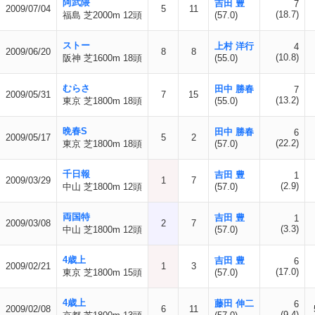
阿武隈
吉田 豊
7
2009/07/04
5
11
(18.7)
福島 芝2000m 12頭
(57.0)
ストー
上村 洋行
4
2009/06/20
8
8
(10.8)
阪神 芝1600m 18頭
(55.0)
むらさ
田中 勝春
7
2009/05/31
7
15
(13.2)
東京 芝1800m 18頭
(55.0)
晩春S
田中 勝春
6
2009/05/17
5
2
(22.2)
東京 芝1800m 18頭
(57.0)
千日報
吉田 豊
1
2009/03/29
1
7
(2.9)
中山 芝1800m 12頭
(57.0)
両国特
吉田 豊
1
2009/03/08
2
7
(3.3)
中山 芝1800m 12頭
(57.0)
4歳上
吉田 豊
6
2009/02/21
1
3
(17.0)
東京 芝1800m 15頭
(57.0)
4歳上
藤田 伸二
6
2009/02/08
6
11
(9.4)