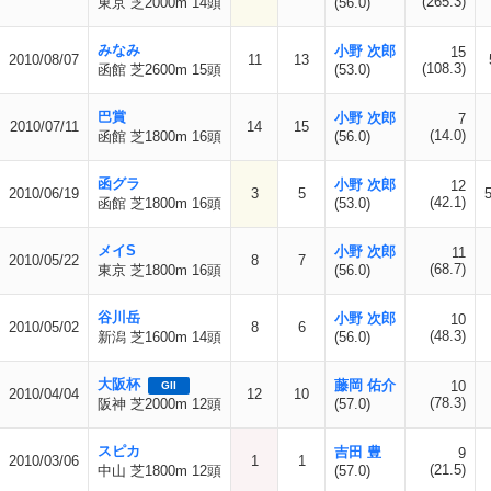
(265.3)
東京 芝2000m 14頭
(56.0)
みなみ
小野 次郎
15
2010/08/07
11
13
(108.3)
函館 芝2600m 15頭
(53.0)
巴賞
小野 次郎
7
2010/07/11
14
15
(14.0)
函館 芝1800m 16頭
(56.0)
函グラ
小野 次郎
12
2010/06/19
3
5
(42.1)
函館 芝1800m 16頭
(53.0)
メイS
小野 次郎
11
2010/05/22
8
7
(68.7)
東京 芝1800m 16頭
(56.0)
谷川岳
小野 次郎
10
2010/05/02
8
6
(48.3)
新潟 芝1600m 14頭
(56.0)
大阪杯
藤岡 佑介
10
GII
2010/04/04
12
10
(78.3)
阪神 芝2000m 12頭
(57.0)
スピカ
吉田 豊
9
2010/03/06
1
1
(21.5)
中山 芝1800m 12頭
(57.0)