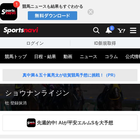
競馬ニュースも結果もすぐわかる
閉じる
スポーツナビ
検索
通知
i
ログイン
ID新規取得
競馬トップ
日程・結果
動画
ニュース
コラム
公式情
真中満＆五十嵐亮太が佐賀競馬予想に挑戦！（PR）
ショウナンライジン
牡 登録抹消
先週的中! AIが平安エルムSを大予想