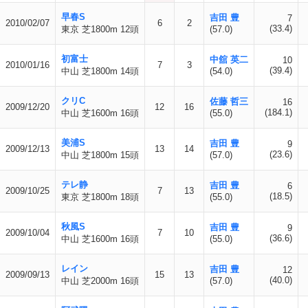
早春S
吉田 豊
7
2010/02/07
6
2
(33.4)
東京 芝1800m 12頭
(57.0)
初富士
中舘 英二
10
2010/01/16
7
3
(39.4)
中山 芝1800m 14頭
(54.0)
クリC
佐藤 哲三
16
2009/12/20
12
16
(184.1)
中山 芝1600m 16頭
(55.0)
美浦S
吉田 豊
9
2009/12/13
13
14
(23.6)
中山 芝1800m 15頭
(57.0)
テレ静
吉田 豊
6
2009/10/25
7
13
(18.5)
東京 芝1800m 18頭
(55.0)
秋風S
吉田 豊
9
2009/10/04
7
10
(36.6)
中山 芝1600m 16頭
(55.0)
レイン
吉田 豊
12
2009/09/13
15
13
(40.0)
中山 芝2000m 16頭
(57.0)