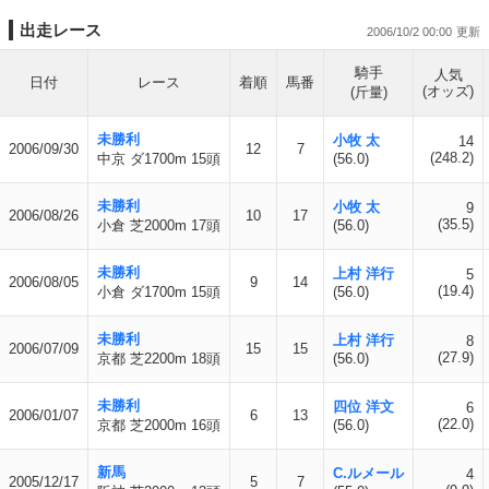
出走レース
2006/10/2 00:00
騎手
人気
日付
レース
着順
馬番
(オッズ)
(斤量)
未勝利
小牧 太
14
2006/09/30
12
7
(248.2)
中京 ダ1700m 15頭
(56.0)
未勝利
小牧 太
9
2006/08/26
10
17
(35.5)
小倉 芝2000m 17頭
(56.0)
未勝利
上村 洋行
5
2006/08/05
9
14
(19.4)
小倉 ダ1700m 15頭
(56.0)
未勝利
上村 洋行
8
2006/07/09
15
15
(27.9)
京都 芝2200m 18頭
(56.0)
未勝利
四位 洋文
6
2006/01/07
6
13
(22.0)
京都 芝2000m 16頭
(56.0)
新馬
C.ルメール
4
2005/12/17
5
7