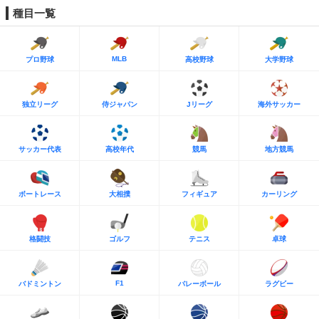
種目一覧
MLB
プロ野球
高校野球
大学野球
独立リーグ
侍ジャパン
Jリーグ
海外サッカー
サッカー代表
高校年代
競馬
地方競馬
ボートレース
大相撲
フィギュア
カーリング
格闘技
ゴルフ
テニス
卓球
F1
バドミントン
バレーボール
ラグビー