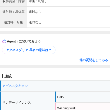
収得賞金：障害
障害：0万円
連対時：馬体重
連対なし
連対時：斤量
連対なし
Agent i に聞いてみよう
アグネスダリア 馬名の意味は？
他の質問をしてみる
血統
アグネスタキオン
Halo
サンデーサイレンス
Wishing Well