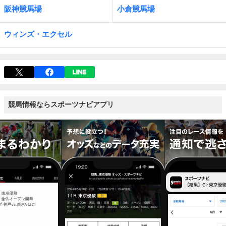
阪神競馬場
小倉競馬場
ウィンズ・エクセル
競馬情報ならスポーツナビアプリ