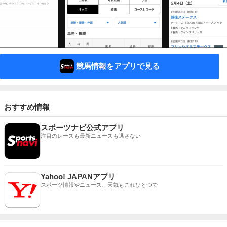
競馬情報をアプリで見る
おすすめ情報
スポーツナビ公式アプリ
注目のレースも最新ニュースも逃さない
Yahoo! JAPANアプリ
スポーツ情報やニュース、天気もこれひとつで