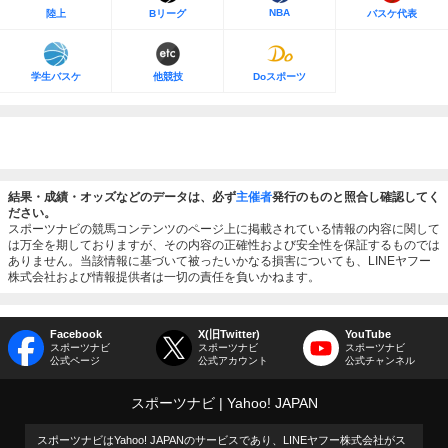
NBA
陸上
Bリーグ
バスケ代表
学生バスケ
他競技
Doスポーツ
結果・成績・オッズなどのデータは、必ず
主催者
発行のものと照合し確認してく
ださい。
スポーツナビの競馬コンテンツのページ上に掲載されている情報の内容に関して
は万全を期しておりますが、その内容の正確性および安全性を保証するものでは
ありません。当該情報に基づいて被ったいかなる損害についても、LINEヤフー
株式会社および情報提供者は一切の責任を負いかねます。
Facebook
X(旧Twitter)
YouTube
スポーツナビ
スポーツナビ
スポーツナビ
公式ページ
公式アカウント
公式チャンネル
スポーツナビ
Yahoo! JAPAN
スポーツナビはYahoo! JAPANのサービスであり、LINEヤフー株式会社がス