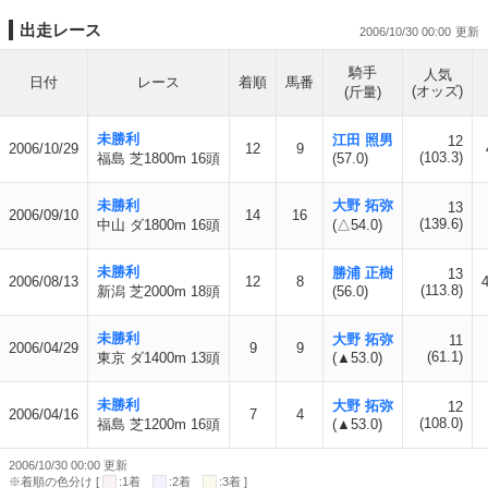
出走レース
2006/10/30 00:00
騎手
人気
日付
レース
着順
馬番
(オッズ)
(斤量)
未勝利
江田 照男
12
2006/10/29
12
9
(103.3)
福島 芝1800m 16頭
(57.0)
未勝利
大野 拓弥
13
2006/09/10
14
16
(139.6)
中山 ダ1800m 16頭
(△54.0)
未勝利
勝浦 正樹
13
2006/08/13
12
8
(113.8)
新潟 芝2000m 18頭
(56.0)
未勝利
大野 拓弥
11
2006/04/29
9
9
(61.1)
東京 ダ1400m 13頭
(▲53.0)
未勝利
大野 拓弥
12
2006/04/16
7
4
(108.0)
福島 芝1200m 16頭
(▲53.0)
2006/10/30 00:00 更新
※着順の色分け [
:1着
:2着
:3着 ]