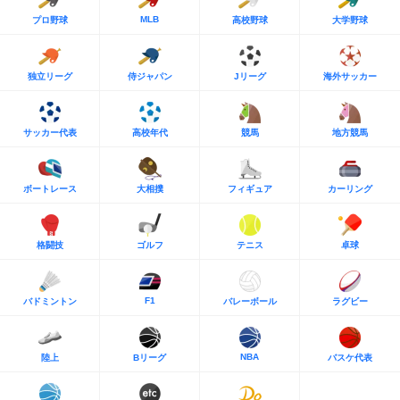
MLB
プロ野球
高校野球
大学野球
独立リーグ
侍ジャパン
Jリーグ
海外サッカー
サッカー代表
高校年代
競馬
地方競馬
ボートレース
大相撲
フィギュア
カーリング
格闘技
ゴルフ
テニス
卓球
F1
バドミントン
バレーボール
ラグビー
NBA
陸上
Bリーグ
バスケ代表