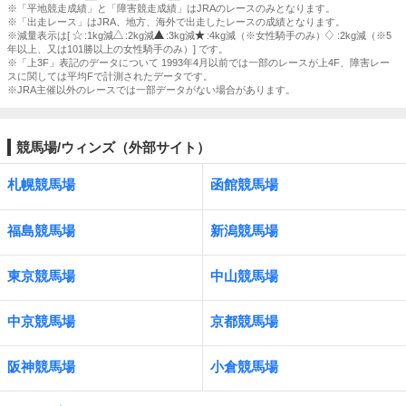
※「平地競走成績」と「障害競走成績」はJRAのレースのみとなります。
※「出走レース」はJRA、地方、海外で出走したレースの成績となります。
※減量表示は[
:1kg減
:2kg減
:3kg減
:4kg減（※女性騎手のみ）
:2kg減（※5
年以上、又は101勝以上の女性騎手のみ）] です。
※「上3F」表記のデータについて 1993年4月以前では一部のレースが上4F、障害レー
スに関しては平均Fで計測されたデータです。
※JRA主催以外のレースでは一部データがない場合があります。
競馬場/ウィンズ（外部サイト）
札幌競馬場
函館競馬場
福島競馬場
新潟競馬場
東京競馬場
中山競馬場
中京競馬場
京都競馬場
阪神競馬場
小倉競馬場