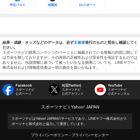
学生バスケ
他競技
Doスポーツ
結果・成績・オッズなどのデータは、必ず
主催者
発行のものと照合し確認してく
ださい。
スポーツナビの競馬コンテンツのページ上に掲載されている情報の内容に関して
は万全を期しておりますが、その内容の正確性および安全性を保証するものでは
ありません。当該情報に基づいて被ったいかなる損害についても、LINEヤフー
株式会社および情報提供者は一切の責任を負いかねます。
Facebook
X(旧Twitter)
YouTube
スポーツナビ
スポーツナビ
スポーツナビ
公式ページ
公式アカウント
公式チャンネル
スポーツナビ
Yahoo! JAPAN
スポーツナビはYahoo! JAPANのサービスであり、LINEヤフー株式会社がス
ポーツナビ株式会社と協力して運営しています。
プライバシーポリシー
プライバシーセンター