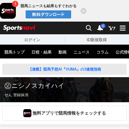
競馬ニュースも結果もすぐわかる
閉じる
スポーツナビ
検索
通知
i
ログイン
ID新規取得
競馬トップ
日程・結果
動画
ニュース
コラム
公式情
【連載】競馬予想AI『VUMA』の3連複指南
ニシノスカイハイ
せん 登録抹消
無料アプリで競馬情報をチェックする