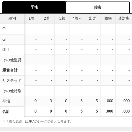
平地
障害
種別
1着
2着
3着
4着～
出走
勝率
連対率
-
-
-
-
-
-
-
GI
-
-
-
-
-
-
-
GII
-
-
-
-
-
-
-
GIII
-
-
-
-
-
-
-
その他重賞
-
-
-
-
-
-
-
重賞合計
-
-
-
-
-
-
-
リステッド
-
-
-
-
-
-
-
その他特別
0
0
0
5
5
.000
.000
平場
0
0
0
5
5
.000
.000
合計
※「総合成績」はJRAのレースのみとなります。