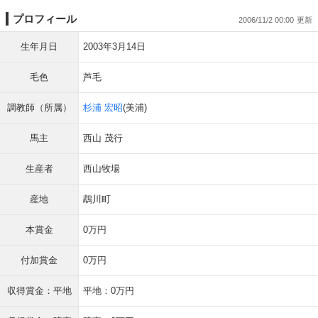
プロフィール
2006/11/2 00:00
生年月日
2003年3月14日
毛色
芦毛
調教師（所属）
杉浦 宏昭
(美浦)
馬主
西山 茂行
生産者
西山牧場
産地
鵡川町
本賞金
0万円
付加賞金
0万円
収得賞金：平地
平地：0万円