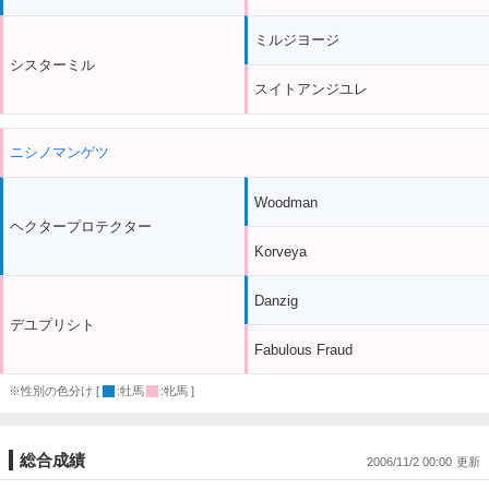
ミルジヨージ
シスターミル
スイトアンジユレ
ニシノマンゲツ
Woodman
ヘクタープロテクター
Korveya
Danzig
デユプリシト
Fabulous Fraud
※性別の色分け [
:牡馬
:牝馬 ]
総合成績
2006/11/2 00:00