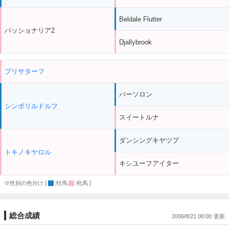
Beldale Flutter
パッショナリア2
Djallybrook
ブリサターフ
パーソロン
シンボリルドルフ
スイートルナ
ダンシングキヤツプ
トキノキヤロル
キシユーフアイター
※性別の色分け [
:牡馬
:牝馬 ]
総合成績
2006/8/21 00:00