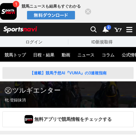
競馬ニュースも結果もすぐわかる
閉じる
スポーツナビ
検索
通知
i
ログイン
ID新規取得
競馬トップ
日程・結果
動画
ニュース
コラム
公式情
【連載】競馬予想AI『VUMA』の3連複指南
ツルギエンター
牝 登録抹消
無料アプリで競馬情報をチェックする