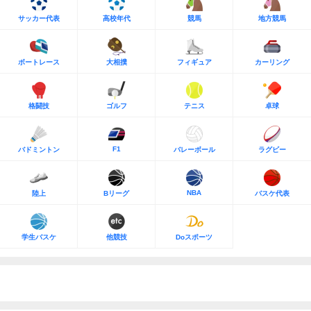
サッカー代表
高校年代
競馬
地方競馬
ボートレース
大相撲
フィギュア
カーリング
格闘技
ゴルフ
テニス
卓球
F1
バドミントン
バレーボール
ラグビー
NBA
陸上
Bリーグ
バスケ代表
学生バスケ
他競技
Doスポーツ