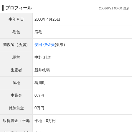
プロフィール
2006/8/21 00:00
生年月日
2003年4月25日
毛色
鹿毛
調教師（所属）
安田 伊佐夫
(栗東)
馬主
中野 利道
生産者
新井牧場
産地
鵡川町
本賞金
0万円
付加賞金
0万円
収得賞金：平地
平地：0万円