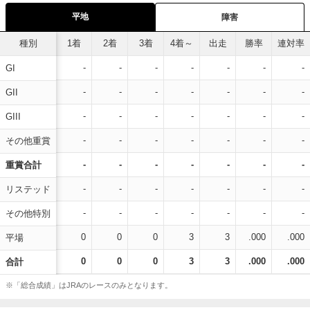
平地
障害
種別
1着
2着
3着
4着～
出走
勝率
連対率
-
-
-
-
-
-
-
GI
-
-
-
-
-
-
-
GII
-
-
-
-
-
-
-
GIII
-
-
-
-
-
-
-
その他重賞
-
-
-
-
-
-
-
重賞合計
-
-
-
-
-
-
-
リステッド
-
-
-
-
-
-
-
その他特別
0
0
0
3
3
.000
.000
平場
0
0
0
3
3
.000
.000
合計
※「総合成績」はJRAのレースのみとなります。