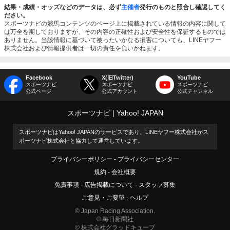
結果・成績・オッズなどのデータは、必ず
主催者
発行のものと照合し確認してく
ださい。
スポーツナビの競馬コンテンツのページ上に掲載されている情報の内容に関して
は万全を期しておりますが、その内容の正確性および安全性を保証するものでは
ありません。当該情報に基づいて被ったいかなる損害についても、LINEヤフー
株式会社および情報提供者は一切の責任を負いかねます。
Facebook
X(旧Twitter)
YouTube
スポーツナビ
スポーツナビ
スポーツナビ
公式ページ
公式アカウント
公式チャンネル
スポーツナビ
Yahoo! JAPAN
スポーツナビはYahoo! JAPANのサービスであり、LINEヤフー株式会社がス
ポーツナビ株式会社と協力して運営しています。
プライバシーポリシー
プライバシーセンター
規約
会社概要
免責事項
広告掲載について
スタッフ募集
ご意見・ご要望
ヘルプ
© Japan Racing Association.
© 毎日新聞社
© 株式会社グラッドキューブ