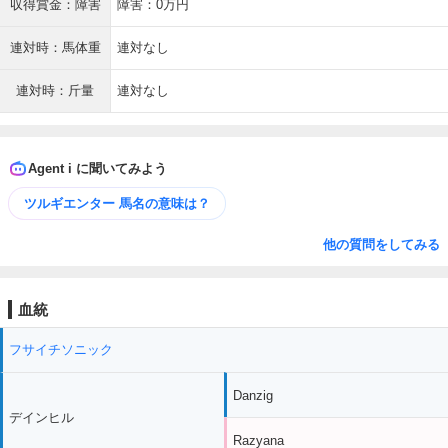
収得賞金：障害
障害：0万円
連対時：馬体重
連対なし
連対時：斤量
連対なし
Agent i に聞いてみよう
ツルギエンター 馬名の意味は？
他の質問をしてみる
血統
フサイチソニック
Danzig
デインヒル
Razyana