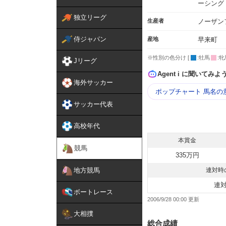
ーシング
独立リーグ
生産者
ノーザン
侍ジャパン
産地
早来町
※性別の色分け [
:牡馬
:牝
Jリーグ
Agent i に聞いてみよ
海外サッカー
ポップチャート 馬名の
サッカー代表
高校年代
本賞金
競馬
335万円
地方競馬
連対時
連
ボートレース
2006/9/28 00:00
大相撲
総合成績