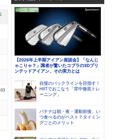
位
【2026年上半期アイアン座談会】「なんじ
ゃこりゃ？」識者が驚いたコブラの3Dプリ
ンテッドアイアン、その実力とは
自慢のバックラインを目指す！
HIITでおこなう「背中徹底トレ
-03
ーニング」
バナナは朝・夜・運動前後、い
つ食べるのがベスト？タイミン
グごとのメリット