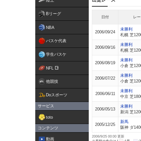
陸上
Bリーグ
日付
レー
NBA
未勝利
2006/09/24
札幌 芝120
バスケ代表
未勝利
2006/09/16
札幌 芝120
学生バスケ
未勝利
2006/08/19
小倉 芝120
NFL
未勝利
2006/07/22
小倉 芝120
他競技
未勝利
2006/06/11
Doスポーツ
中京 芝180
サービス
未勝利
2006/05/13
新潟 芝120
toto
新馬
2005/12/25
阪神 ダ140
コンテンツ
2006/9/25 00:00 更新
動画