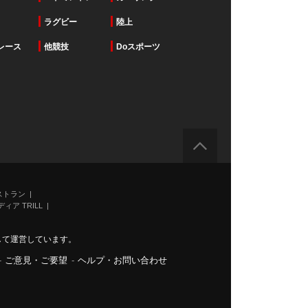
ラグビー
陸上
レース
他競技
Doスポーツ
ストラン
ィア TRILL
力して運営しています。
-
ご意見・ご要望
-
ヘルプ・お問い合わせ