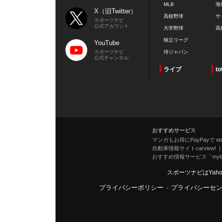
MLB
海
X（旧Twitter）
高校野球
サ
スポーツナビ
公式アカウント
大学野球
高
独立リーグ
YouTube
スポーツナビ
侍ジャパン
公式チャンネル
ライブ
to
おすすめサービス
マンガもお得にPayPayで eboo
自動車情報サイトcarview!
おすすめ情報サービス「mybe
スポーツナビはYah
プライバシーポリシー
-
プライバシーセ