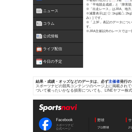
※着順の色分け [
:1着
※「平地競走成績」と「障害競
※「出走レース」はJRA、地
ニュース
※減量表示は[
:1kg減
:2k
み）] です。
※「上3F」表記のデータについ
コラム
す。
※JRA主催以外のレースでは
公式情報
ライブ配信
今日の予定
結果・成績・オッズなどのデータは、必ず
主催者
発行の
スポーツナビの競馬コンテンツのページ上に掲載されて
づいて被ったいかなる損害についても、LINEヤフー株
Facebook
野球
サ
スポーツナビ
プロ野球
J
公式ページ