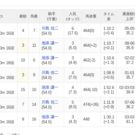
騎手
人気
タイム
通過順
ス
着順
馬番
馬体重
(斤量)
(オッズ)
差
上3F
川島 信二
6
1:10.2
05-05
4
7
464(0)
(17.6)
(+0.4)
35.2
0m 16頭
(54.0)
池添 謙一
3
1:10.7
08-06
3
11
464(+2)
(5.0)
(+0.1)
35.8
0m 16頭
(54.0)
池添 謙一
3
1:10.6
02-02
10
6
462(-2)
(4.9)
(+1.3)
37.2
0m 18頭
(54.0)
川島 信二
4
1:08.8
01-01
3
8
464(0)
(7.0)
(+0.6)
35.7
0m 18頭
(54.0)
池添 謙一
4
1:52.6
02-03-03
15
10
464(-10)
(7.3)
(+3.1)
39.9
0m 16頭
(54.0)
川島 信二
5
1:11.8
07-06
7
14
474(+26)
(8.0)
(+0.9)
36.2
0m 16頭
(54.0)
池添 謙一
3
1:30.1
03-03
9
16
448
(4.3)
(+1.3)
41.1
0m 16頭
(54.0)