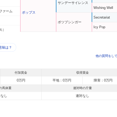
サンデーサイレンス
Wishing Well
ファーム
ポップス
Secretariat
ポツプシンガー
Icy Pop
馬 ]
う
意味は？
他の質問をし
付加賞金
収得賞金
0万円
平地：0万円
障害：0万円
の馬体重
連対時の斤量
対なし
連対なし