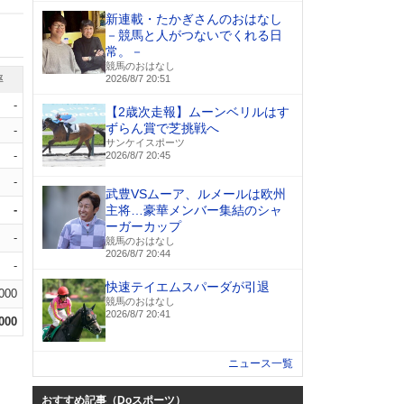
新連載・たかぎさんのおはなし
－競馬と人がつないでくれる日
常。－
競馬のおはなし
率
2026/8/7 20:51
-
【2歳次走報】ムーンベリルはす
ずらん賞で芝挑戦へ
-
サンケイスポーツ
-
2026/8/7 20:45
-
武豊VSムーア、ルメールは欧州
-
主将…豪華メンバー集結のシャ
ーガーカップ
-
競馬のおはなし
2026/8/7 20:44
-
快速テイエムスパーダが引退
.000
競馬のおはなし
2026/8/7 20:41
.000
ニュース一覧
おすすめ記事（Doスポーツ）