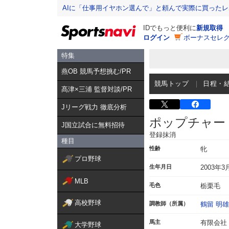
AIに「仕事用イヤホン選んで」と頼んで実際に買った
IDでもっと便利に
新規取得
ログイン
ボーナスセレク
特集
燕OB 競馬予想挑む/PR
競馬トップ
日程・
髙津×三浦 監督対談/PR
Jリーグ戦力 徹底分析
ポップチャー
J国立試合に無料招待
登録抹消
種目
性齢
牝
プロ野球
生年月日
2003年3
MLB
毛色
栃栗毛
高校野球
調教師（所属）
鶴留 明雄
馬主
有限会社
大学野球