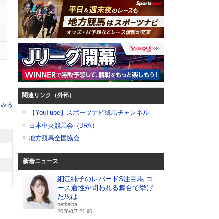
関連リンク（外部）
てみる
【YouTube】スポーツナビ競馬チャンネル
日本中央競馬会（JRA）
地方競馬全国協会
新着ニュース
細江純子のレパードS注目馬 コ
ース適性が問われる舞台で挙げ
た馬は
netkeiba
2026/8/7 21:00