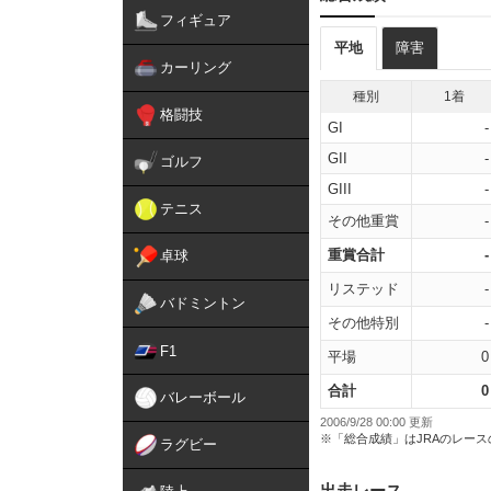
フィギュア
平地
障害
カーリング
種別
1着
格闘技
GI
-
GII
-
ゴルフ
GIII
-
テニス
その他重賞
-
重賞合計
-
卓球
リステッド
-
バドミントン
その他特別
-
F1
平場
0
合計
0
バレーボール
2006/9/28 00:00 更新
※「総合成績」はJRAのレー
ラグビー
出走レース