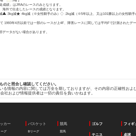
:2着
:3着 ]
走成績」はJRAのレースのみとなります。
方、海外で出走したレースの成績となります。
g減
:3kg減
:4kg減（※女性騎手のみ）
:2kg減（※5年以上、又は101勝以上の女性騎手
て 1993年4月以前では一部のレースが上4F、障害レースに関しては平均Fで計測されたデ
一部データがない場合があります。
ものと照合し確認してください。
いる情報の内容に関しては万全を期しておりますが、その内容の正確性およ
式会社および情報提供者は一切の責任を負いかねます。
ッカー
バスケット
競馬
ゴルフ
フィギ
リーグ
Bリーグ
競馬
テニス
卓球