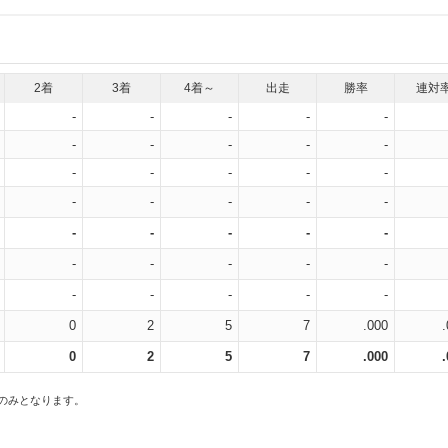
2着
3着
4着～
出走
勝率
連対
-
-
-
-
-
-
-
-
-
-
-
-
-
-
-
-
-
-
-
-
-
-
-
-
-
-
-
-
-
-
-
-
-
-
-
0
2
5
7
.000
0
2
5
7
.000
スのみとなります。