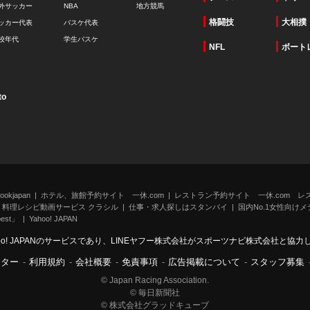
外サッカー
NBA
地方競馬
格闘技
大相撲
ッカー代表
バスケ代表
校年代
学生バスケ
NFL
ボート
to
kjapan
ホテル、旅館予約サイト 一休.com
レストラン予約サイト 一休.com レ
料理レシピ動画サービス クラシル
仕事・求人探しはスタンバイ
国内No.1女性向けメデ
st」
Yahoo! JAPAN
oo! JAPANのサービスであり、LINEヤフー株式会社がスポーツナビ株式会社と協
ンター
-
利用規約
-
会社概要
-
免責事項
-
広告掲載について
-
スタッフ募集
© Japan Racing Association.
© 毎日新聞社
© 株式会社グラッドキューブ