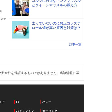
ゴルフに必須なキングマッスル
とクイーンマッスルの鍛え方
の
ータで
太っていないのに悪玉コレステ
ロール値が高い原因と対策は？
記事一覧
び安全性を保証するものではありません。当該情報に基
ュア
F1
バレー
バドミントン
カーリング