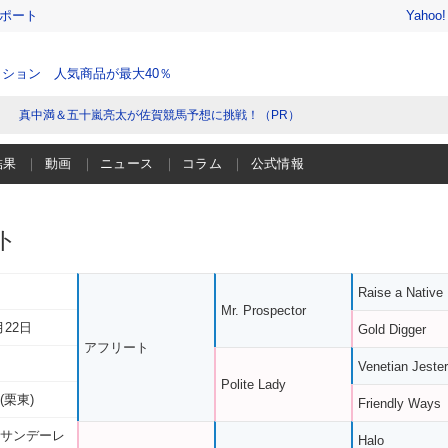
レポート
Yahoo
ション 人気商品が最大40％
真中満＆五十嵐亮太が佐賀競馬予想に挑戦！（PR）
結果
動画
ニュース
コラム
公式情報
ト
Raise a Native
Mr. Prospector
月22日
Gold Digger
アフリート
Venetian Jester
Polite Lady
(栗東)
Friendly Ways
 サンデーレ
Halo