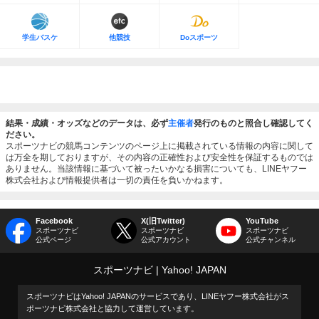
学生バスケ
他競技
Doスポーツ
結果・成績・オッズなどのデータは、必ず
主催者
発行のものと照合し確認してく
ださい。
スポーツナビの競馬コンテンツのページ上に掲載されている情報の内容に関して
は万全を期しておりますが、その内容の正確性および安全性を保証するものでは
ありません。当該情報に基づいて被ったいかなる損害についても、LINEヤフー
株式会社および情報提供者は一切の責任を負いかねます。
Facebook
X(旧Twitter)
YouTube
スポーツナビ
スポーツナビ
スポーツナビ
公式ページ
公式アカウント
公式チャンネル
スポーツナビ
Yahoo! JAPAN
スポーツナビはYahoo! JAPANのサービスであり、LINEヤフー株式会社がス
ポーツナビ株式会社と協力して運営しています。