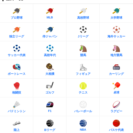
MLB
プロ野球
高校野球
大学野球
独立リーグ
侍ジャパン
Jリーグ
海外サッカー
サッカー代表
高校年代
競馬
地方競馬
ボートレース
大相撲
フィギュア
カーリング
格闘技
ゴルフ
テニス
卓球
F1
バドミントン
バレーボール
ラグビー
NBA
陸上
Bリーグ
バスケ代表