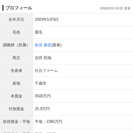
プロフィール
2008/9/18 00:00
生年月日
2003年5月9日
毛色
鹿毛
調教師（所属）
角居 勝彦
(栗東)
馬主
吉田 照哉
生産者
社台ファーム
産地
千歳市
本賞金
3500万円
付加賞金
25.9万円
収得賞金：平地
平地：2385万円