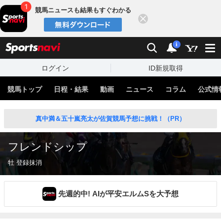
競馬ニュースも結果もすぐわかる
閉じる
スポーツナビ
検索
通知
i
ログイン
ID新規取得
競馬トップ
日程・結果
動画
ニュース
コラム
公式情
真中満＆五十嵐亮太が佐賀競馬予想に挑戦！（PR）
フレンドシップ
牡 登録抹消
先週的中! AIが平安エルムSを大予想