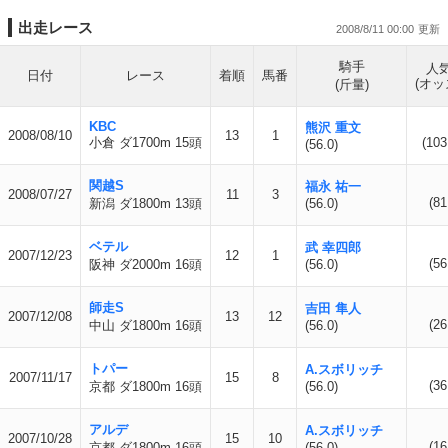
出走レース
2008/8/11 00:00
騎手
人
日付
レース
着順
馬番
(オッ
(斤量)
KBC
熊沢 重文
2008/08/10
13
1
小倉 ダ1700m 15頭
(103
(56.0)
関越S
福永 祐一
2008/07/27
11
3
(81
新潟 ダ1800m 13頭
(56.0)
ベテル
武 幸四郎
2007/12/23
12
1
(56
阪神 ダ2000m 16頭
(56.0)
師走S
吉田 隼人
2007/12/08
13
12
(26
中山 ダ1800m 16頭
(56.0)
トパー
A.スボリッチ
2007/11/17
15
8
(36
京都 ダ1800m 16頭
(56.0)
アルデ
A.スボリッチ
2007/10/28
15
10
(16
京都 ダ1800m 16頭
(56.0)