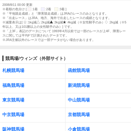
2008/8/11 00:00 更新
※着順の色分け [
:1着
:2着
:3着 ]
※「平地競走成績」と「障害競走成績」はJRAのレースのみとなります。
※「出走レース」はJRA、地方、海外で出走したレースの成績となります。
※減量表示は[
:1kg減
:2kg減
:3kg減
:4kg減（※女性騎手のみ）
:2kg減（※5
年以上、又は101勝以上の女性騎手のみ）] です。
※「上3F」表記のデータについて 1993年4月以前では一部のレースが上4F、障害レー
スに関しては平均Fで計測されたデータです。
※JRA主催以外のレースでは一部データがない場合があります。
競馬場/ウィンズ（外部サイト）
札幌競馬場
函館競馬場
福島競馬場
新潟競馬場
東京競馬場
中山競馬場
中京競馬場
京都競馬場
阪神競馬場
小倉競馬場