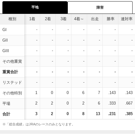
平地
障害
種別
1着
2着
3着
4着～
出走
勝率
連対率
-
-
-
-
-
-
-
GI
-
-
-
-
-
-
-
GII
-
-
-
-
-
-
-
GIII
-
-
-
-
-
-
-
その他重賞
-
-
-
-
-
-
-
重賞合計
-
-
-
-
-
-
-
リステッド
1
0
0
6
7
.143
.143
その他特別
2
2
0
2
6
.333
.667
平場
3
2
0
8
13
.231
.385
合計
※「総合成績」はJRAのレースのみとなります。