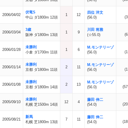
伏竜S
四位 洋文
2006/04/02
1
12
(3
中山 ダ1800m 12頭
(56.0)
3歳
川田 将雅
2006/03/04
1
9
(6
阪神 ダ1800m 13頭
(☆55.0)
未勝利
M.モンテリーゾ
2006/01/28
1
6
(1
小倉 ダ1700m 11頭
(56.0)
未勝利
M.モンテリーゾ
2006/01/14
2
11
(1
京都 ダ1800m 11頭
(56.0)
未勝利
M.モンテリーゾ
2006/01/08
2
13
(57
京都 ダ1800m 14頭
(56.0)
未勝利
藤田 伸二
2005/09/10
12
4
(20
札幌 芝1500m 14頭
(54.0)
新馬
藤田 伸二
2005/08/21
7
11
(18
札幌 芝1800m 13頭
(54.0)